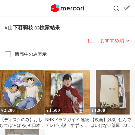
#山下容莉枝 の検索結果
並び替え
販売中のみ表示
2,200
1,500
1,900
¥
¥
¥
【ディスクのみ】おも
NHKドラマガイド 連続
【映画】残穢 -住んで
ひでぽろぽろ('91日本)
テレビ小説 すずら
はいけない部屋- 2016
DVD ジブリ 高畑勲
ん 柊瑠美 遠野凪
年 パンフレット