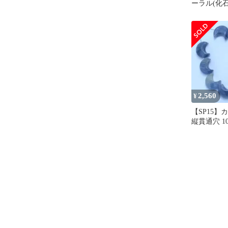
ーラル(化石
穴 10個set
2,560
¥
【SP15】
縦貫通穴 10