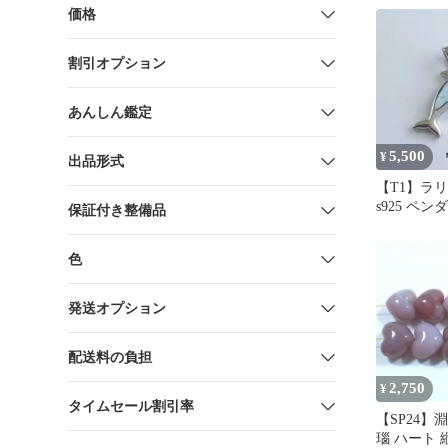
価格
割引オプション
あんしん鑑定
5,500
¥
出品形式
【T1】ラ
s925 ペ
保証付き整備品
色
発送オプション
配送料の負担
2,750
¥
タイムセール割引率
【SP24】
瑙 ハート 