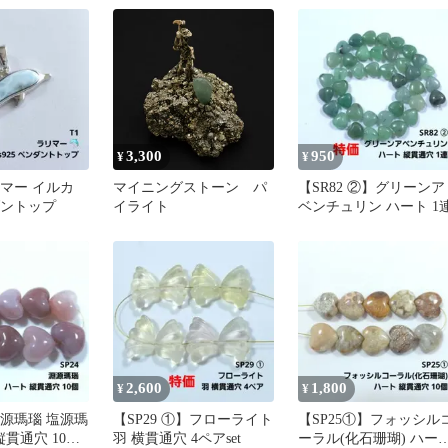
3,300
950
¥
¥
リマー イルカ
マイニングストーン パ
【SR82 ②】グリーンア
ンダントップ
イライト
ベンチュリン ハート 1
2,600
1,800
¥
¥
淵源瑪瑙 塩源瑪
【SP29 ①】フローライト
【SP25①】フォッシル
縦貫通穴 10個
羽 横貫通穴 4ペアset
ーラル(化石珊瑚) ハー