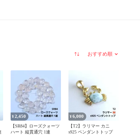
並び替え
2,450
6,000
¥
¥
【SR84】ローズクォーツ
【T2】ラリマー カニ
連
ハート 縦貫通穴 1連
s925 ペンダントトップ