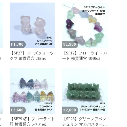
1,700
1,900
¥
¥
【SP27】ローズクォーツ
【SP12】フローライト ハ
連
クマ 縦貫通穴 2個set
ート 横貫通穴 10個set
3,600
2,000
¥
¥
コ
【SP29 ③】フローライト
【SP28】グリーンアベン
ト
羽 横貫通穴 5ペアset
チュリン マカバスター