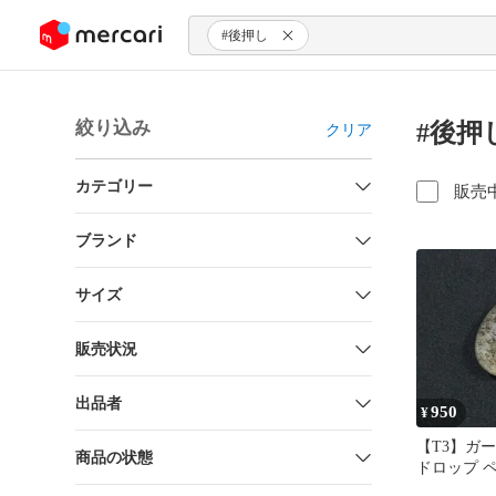
ンツにスキップ
#後押し
絞り込み
#後押
クリア
カテゴリー
販売
ブランド
サイズ
販売状況
出品者
950
¥
【T3】ガ
商品の状態
ドロップ 
プ