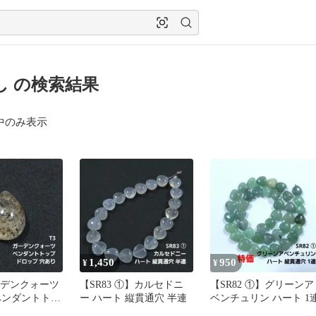
し の検索結果
中のみ表示
1,450
950
¥
¥
ーデンクォーツ
【SR83 ①】カルセドニ
【SR82 ①】グリーンア
ペンダントトッ
ー ハート 縦貫通穴 半連
ベンチュリン ハート 1