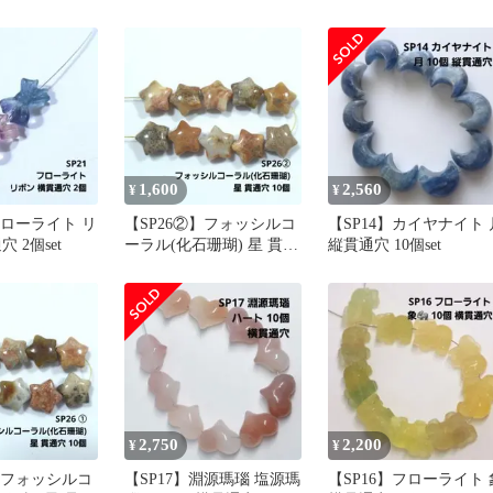
縦貫通穴 10個set
1,600
2,560
¥
¥
フローライト リ
【SP26②】フォッシルコ
【SP14】カイヤナイト 
 2個set
ーラル(化石珊瑚) 星 貫通
縦貫通穴 10個set
穴 10個set
2,750
2,200
¥
¥
】フォッシルコ
【SP17】淵源瑪瑙 塩源瑪
【SP16】フローライト 