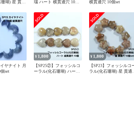
珊瑚) 星 貫通
瑙 ハート 横貫通穴 10個
横貫通穴 10個set
set
1,800
1,800
¥
¥
カイヤナイト 月
【SP25②】フォッシルコ
【SP23】フォッシルコ
個set
ーラル(化石珊瑚) ハート
ラル(化石珊瑚) 星 貫通
縦貫通穴 10個set
10個set