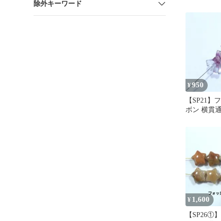
除外キーワード
set
950
¥
【SP21】
ボン 横貫通穴
1,600
¥
【SP26①