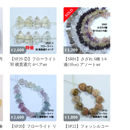
貫通穴 10個set
2,600
1,200
¥
¥
月
【SP29 ②】フローライト
【SR81】さざれ 6種 1/4
羽 横貫通穴 4ペアset
連(10㎝) アソートset
2,600
1,800
¥
¥
象
【SP20】フローライト リ
【SP22】フォッシルコー