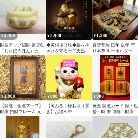
2,400
5,900
1,580
¥
¥
¥
財運アップ招財 聚寶盆
◆黄銅招財蛇◆福を抱
普賢菩薩 巳年 辰年 守
（じゅほうぼん）元宝
き財を守る十二支巳・
り本尊 キーホルダー 開
セット 風水
金運招福の風水福蛇
運 招財 古銭 瓢箪 お守
り
1,980
888
900
¥
¥
¥
【開運・金運アップ】
【苺みるく様お取り置
黄金 開運カード 順・起
財庫 招財フレーム 元宝
き】お纏め中
勢・時 来 運轉・財庫
＆金塊付き 風水インテ
4枚セット
リア 縁起物