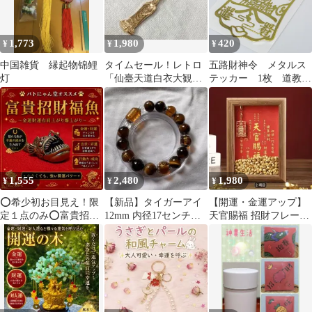
1,773
1,980
420
¥
¥
¥
中国雑貨 縁起物锦鲤
タイムセール！レトロ
五路財神令 メタルス
灯
「仙臺天道白衣大観
テッカー 1枚 道教
音」キーホルダー ゴー
招財 商売繁盛 金
ルドカラー レア
運 お守り 破邪
1,555
2,480
1,980
¥
¥
¥
⭕️希少初お目見え！限
【新品】タイガーアイ
【開運・金運アップ】
定１点のみ⭕️富貴招財
12mm 内径17センチ三
天官賜福 招財フレーム
福魚｜風水｜スピリチ
面財神 招財珠 金運010
元宝付き 風水インテリ
ュアル
ア 縁起物