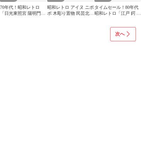
70年代！昭和レトロ
昭和レトロ アイヌ ニポ
タイムセール！80年代
「日光東照宮 陽明門」
ポ 木彫り置物 民芸北海
昭和レトロ「江戸 鍔 模
ガラスケース入り 貴重
道2体ヴィンテージ
造刀」美術工芸品 大和
魂 侍
次へ