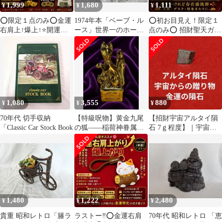
1,999
1,680
1,111
¥
¥
¥
⭕️限定１点のみ⭕️金運
1974年本「ベーブ・ル
⭕️初お目見え！限定１
右肩上↑爆上↑⭐️開運招
ース」世界一のホーム
点のみ⭕️ 招財聖天ガネ
財神虎
ラン王 昭和レトロ レア
ーシャ｜金運財運右肩
貴重
上がり爆上がり
1,080
3,555
880
¥
¥
¥
70年代 切手収納
【特級呪物】黄金九尾
【招財宇宙アルタイ隕
「Classic Car Stock Book
の狐——稲荷神眷属・
石 7ｇ程度】｜宇宙パ
金運財運を司る禁断の
ワー｜宇宙からの贈り
守護置物
物｜金運の隕石｜
1,480
1,222
2,480
¥
¥
¥
貴重 昭和レトロ「籐ラ
ラストー‼️⭕️金運右肩
70年代 昭和レトロ 「恵