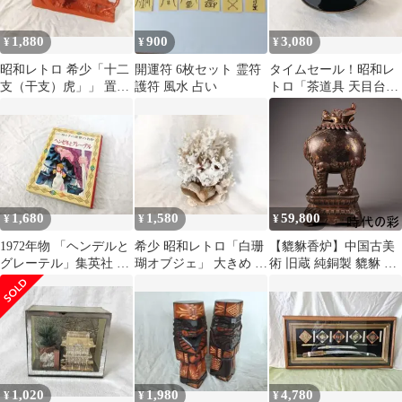
1,880
900
3,080
¥
¥
¥
昭和レトロ 希少「十二
開運符 6枚セット 霊符
タイムセール！昭和レ
支（干支）虎」」 置物
護符 風水 占い
トロ「茶道具 天目台
陶器 アンティーク
（尼崎台）黒漆塗り」
アンティーク
1,680
1,580
59,800
¥
¥
¥
1972年物 「ヘンデルと
希少 昭和レトロ「白珊
【貔貅香炉】中国古美
グレーテル」集英社 貴
瑚オブジェ」 大きめ ア
術 旧蔵 純銅製 貔貅 香
重 レア 昭和レトロ
ンティーク幸運
炉 香道具 獣耳炉 銅香
爐 金属工芸 吉祥置物
風水 唐物 アンティーク
R08071115
1,020
1,980
4,780
¥
¥
¥