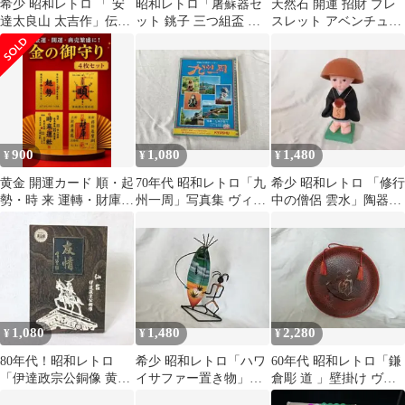
希少 昭和レトロ 「 安
昭和レトロ「屠蘇器セ
天然石 開運 招財 ブレ
達太良山 太吉作」伝統
ット 銚子 三つ組盃 屠
スレット アベンチュリ
こけし 貴重
蘇台」ヴィンテージ縁
ン カーネリアン 新品
起
900
1,080
1,480
¥
¥
¥
黄金 開運カード 順・起
70年代 昭和レトロ「九
希少 昭和レトロ 「修行
勢・時 来 運轉・財庫
州一周」写真集 ヴィン
中の僧侶 雲水」陶器製
4枚セット
テージ 貴重
置物 貴重 レア松島
1,080
1,480
2,280
¥
¥
¥
80年代！昭和レトロ
希少 昭和レトロ「ハワ
60年代 昭和レトロ「鎌
「伊達政宗公銅像 黄金
イサファー置き物」ワ
倉彫 道 」壁掛け ヴィ
楯」プレート 大和魂 侍
イヤーサーフィン USA
ンテージ 貴重