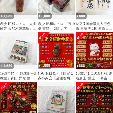
1,680
1,880
880
¥
¥
¥
希少 昭和レトロ「大山
希少 昭和レトロ 「玉虫
レア❢国会議員大臣色
民芸 天然木製花瓶」民
塗 重箱」 2個 レア 貴
紙 三塚博 2枚 運輸大臣
芸 アンティーク 名作
重 ヴィンテージ
外務大臣 貴重
1,680
1,555
888
¥
¥
¥
1969年代 「 野球ルール
⭕️初お目見え！限定１
⭕️限定１点のみ⭕️金運
教室」青田 昇 監修 レ
点のみ⭕️【金運右肩上
右肩上↑爆上↑ 暴富小
ア 貴重 昭和レトロ プ
がり爆上がり】元宝招
判招財招き猫
ロ
財神龍