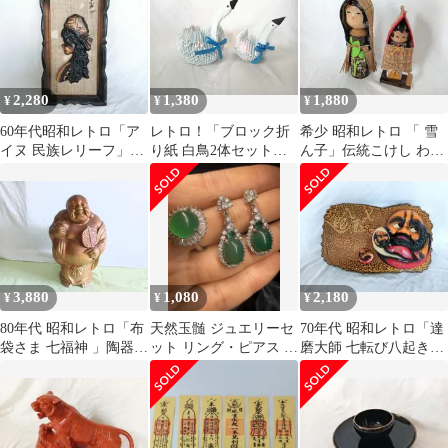
2,280
1,380
1,880
¥
¥
¥
60年代昭和レトロ「ア
レトロ！「ブロック折
希少 昭和レトロ 「 雪
イヌ 民族レリーフ」木
り紙 白鳥2体セット」
ん子」伝統こけし わら
彫り壁掛ヴィンテージ
希少 レア 貴重 民芸品
帽子 田沢湖 貴重
3,880
1,080
2,180
¥
¥
¥
80年代 昭和レトロ「布
天然玉髄 ジュエリーセ
70年代 昭和レトロ「達
袋さま 七福神 」陶器
ット リング・ピアス 鑑
磨大師 七転び八起き」
金属 レア 開運
定書付き 未使用保管品
レア ヴィンテージ