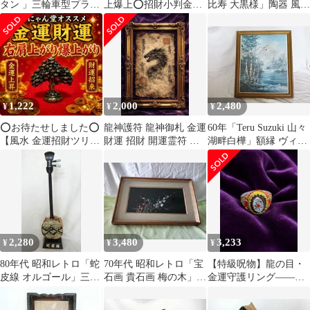
タン 」三輪車型プラン
上爆上⭕️招財小判金色
比寿 大黒様」陶器 風水
ターヴィンテージ
豪華招き猫
ヴィンテージ
1,222
2,000
2,480
¥
¥
¥
⭕️お待たせしました⭕️
龍神護符 龍神御札 金運
60年「Teru Suzuki 山々
【風水 金運招財ツリー
財運 招財 開運霊符 金
湖畔白樺」額縁 ヴィン
／元宝 財気増幅 置
運守護符 宝くじ 商売繁
テージ
物】
盛
2,280
3,480
3,233
¥
¥
¥
80年代 昭和レトロ「蛇
70年代 昭和レトロ「宝
【特級呪物】龍の目・
皮線 オルゴール」三線
石画 貴石画 梅の木」壁
金運守護リング——龍
飾り物ヴィンテージ
掛け ヴィンテージ
脈を宿した禁断の開運
指輪・一点物