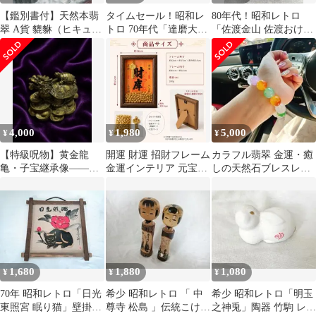
【鑑別書付】天然本翡
タイムセール！昭和レ
80年代！昭和レトロ
翠 A貨 貔貅（ヒキュ
トロ 70年代「達磨大師
「佐渡金山 佐渡おけさ
ウ）彫刻ペンダント 氷
少林山達磨寺 」群馬県
」ヴィンテージ レア
糯種 縁起物
高崎4セット
4,000
1,980
5,000
¥
¥
¥
【特級呪物】黄金龍
開運 財運 招財フレーム
カラフル翡翠 金運・癒
亀・子宝継承像——財
金運インテリア 元宝付
しの天然石ブレスレッ
帛と長寿を背負う禁断
き 卓上
ト 12mm
の風水置物
1,680
1,880
1,080
¥
¥
¥
70年 昭和レトロ「日光
希少 昭和レトロ 「 中
希少 昭和レトロ「明玉
東照宮 眠り猫」壁掛け
尊寺 松島 」伝統こけし
之神兎」陶器 竹駒 レア