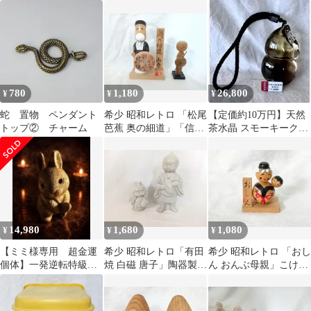
レア 貴重 希少
貴重 セット名作
貴重 ヴィンテージ
780
1,180
26,800
¥
¥
¥
蛇 置物 ペンダント
希少 昭和レトロ 「松尾
【定価約10万円】天然
トップ② チャーム
芭蕉 奥の細道」「信濃
茶水晶 スモーキークォ
の小僧」貴重 セット
ーツ 彫刻 瓢箪 連雲港
市贈答品
14,980
1,680
1,080
¥
¥
¥
【ミミ様専用 超金運
希少 昭和レトロ「有田
希少 昭和レトロ 「おし
個体】一発逆転特級呪
焼 白磁 唐子」陶器製
ん おんぶ母親」こけし
物 チョウピラコ宿り
ヴィンテージ 縁起物
貴重 アンティーク
金兎億財招来