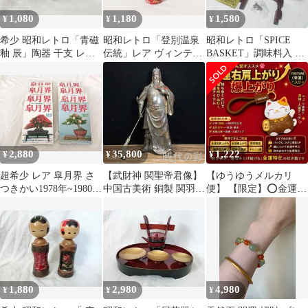
1,080
1,180
1,580
¥
¥
¥
希少 昭和レトロ「青磁
昭和レトロ「登別温泉
昭和レトロ「SPICE
釉 辰」陶器 干支 レア
伝統」レア ヴィンテー
BASKET」調味料入 ヴ
貴重 ヴィンテージ
ジ 貴重 こけし 民芸
ィンテージ レア
2,880
35,800
1,222
¥
¥
¥
超希少 レア 皐月界 さ
【武財神 関聖帝君像】
【ゆうゆうメルカリ
つきかい1978年~1980年
中国古美術 銅製 関羽
便】 【限定】⭕️金運右
計8冊
関公 武財神 関聖帝君
肩上爆上⭕️招財小判金
招財 開運 風水置物 細
色豪華招き猫
密彫刻 唐物 收藏逸品
R08070514
1,880
2,980
4,980
¥
¥
¥