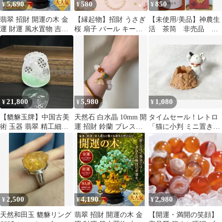
5,690
580
850
¥
¥
¥
翡翠 招財 開運の木 金
【縁起物】招財 うさぎ
【未使用/美品】神農生
運 財運 風水置物 吉祥
桜 扇子 パール キーホ
活 茶筒 非売品
元宝
ルダー 和風バッグチャ
MIT 台湾雑貨 ノベ
ーム
ルティ 正月飾り
21,800
5,980
1,080
¥
¥
¥
【貔貅玉牌】中国古美
天然石 白水晶 10mm 開
タイムセール！レトロ
術 玉器 翡翠 精工細彫
運 招財 鈴蘭 ブレスレ
「猫に小判 ミニ置き物
貔貅彫刻 招財開運 ペン
ット 新品
」縁起物 大判 小物入れ
ダント 守護瑞獣 收蔵逸
ヴィンテージ
品 R26072405
2,500
4,190
2,980
¥
¥
¥
天然和田玉 貔貅リング
翡翠 招財 開運の木 金
【開運・満開の笑顔】