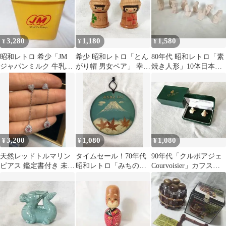
3,280
1,180
1,580
¥
¥
¥
昭和レトロ 希少「JM
希少 昭和レトロ「とん
80年代 昭和レトロ「素
ジャパンミルク 牛乳ポ
がり帽 男女ペア」 幸運
焼き人形」10体日本人
スト」ヴィンテージ
創作 貴重
形レア希少郷土
3,200
1,080
1,080
¥
¥
¥
天然レッドトルマリン
タイムセール！70年代
90年代「クルボアジェ
ピアス 鑑定書付き 未使
昭和レトロ「みちのく
Courvoisier」カフスボ
用品S925シルバー
もみじ紅葉」壁掛け ヴ
タン
ィンテージ