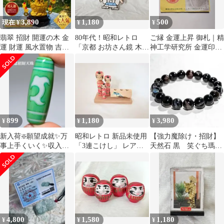
3,890
1,180
500
現在 ¥
¥
¥
翡翠 招財 開運の木 金
80年代！昭和レトロ
ご縁 金運上昇 御札｜精
運 財運 風水置物 吉祥
「京都 お坊さん鏡 木
神工学研究所 金運印鑑
元宝
製」一休さん レア
効果 開運 招財
899
1,180
3,980
¥
¥
¥
新入荷❇️願望成就✨万
昭和レトロ 新品未使用
【強力魔除け・招財】
事上手くいく✨収入ア
「3連こけし」 レア貴
天然石 黒 笑ぐち瑪瑙
ップ✨如意招財天珠✨
重 ヴィンテージ
ブレスレット 10mm
1389
4,800
1,580
1,180
¥
¥
¥