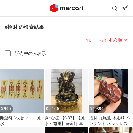
#招財 の検索結果
並び替え
販売中のみ表示
900
2,100
1,680
¥
¥
¥
開運符 6枚セット 風
き*な様 【6-33】【風
招財 九尾狐 木彫り ペ
水
水・開運】黄金龍 卓上
ンダント ネックレス 文
噴水 オブジェ 置物
玩 開運 お守り