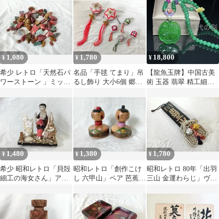
1,080
1,780
18,800
¥
¥
¥
希少 レトロ「天然石パ
名品「手毬 てまり」吊
【龍魚玉牌】中国古美
ワーストーン 」ミック
るし飾り 大小6個 郷土
術 玉器 翡翠 精工細彫
ス 約450g 貴重
民芸 貴重 希少
龍魚彫刻 開運招福 ペン
ダント 吉祥逸品 收蔵逸
品 R26072410
1,480
1,380
1,780
¥
¥
¥
希少 昭和レトロ「貝殻
昭和レトロ「創作こけ
昭和レトロ 80年「出羽
細工の海女さん」アン
し 六甲山」ペア 芭蕉
三山 金運わらじ」ヴィ
ティーク 貴重 レア名作
レア ヴィンテージ
ンテージ 幸運 希少