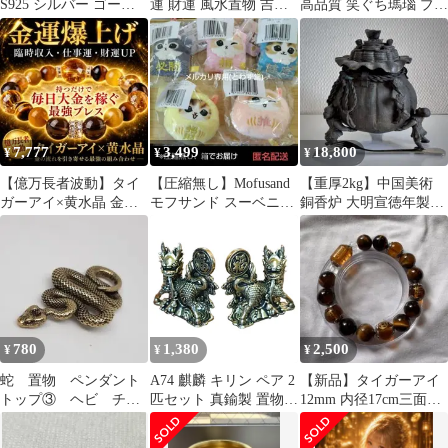
S925 シルバー ゴール
運 財運 風水置物 吉祥
高品質 笑ぐち瑪瑙 ブレ
ドカラー 翡翠風
元宝
スレット 10mm 1391
7,777
3,499
18,800
¥
¥
¥
【億万長者波動】タイ
【圧縮無し】Mofusand
【重厚2kg】中国美術
ガーアイ×黄水晶 金運
モフサンド スーベニア
銅香炉 大明宣徳年製銘
招来ブレスレット
くじ まとめ売り
三童子布袋形 財袋 金運
縁起物
780
1,380
2,500
¥
¥
¥
蛇 置物 ペンダント
A74 麒麟 キリン ペア 2
【新品】タイガーアイ
トップ③ ヘビ チャ
匹セット 真鍮製 置物
12mm 内径17cm三面財
ーム 真鍮製
ブラス 開運 風水 金運
神 招財珠 金運009
財運 招財 縁起物 守護