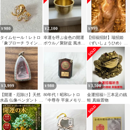
獣 雄雌 アンティーク調
コンパクトサイズ イン
テリア オブジェ 宝くじ
ギャンブル運 浄化 厄除
け 飾り 魔除け 商売繁
980
2,100
999
¥
¥
¥
盛 幸運 太平 聖獣 龍の
頭
タイムセール！レトロ
幸運を呼ぶ金色の開運
【招福招財】瑞招姫
「象ブローチ ラインス
ボウル／聚財盆 風水ア
（ずいしょうひめ）｜
トーン ピンズ バッジ」
イテム 富 財運 金運ア
No.025 福運・豊かさを
ヴィンテージ
ップ
育む開運アート
3,999
980
3,500
¥
¥
¥
【開運・厄除け】天然
80年代！昭和レトロ
金運招福✨三本足の銭
水晶 仏像ペンダント 守
「中尊寺 平泉メモリア
蛙 真鍮置物
り本尊 浄化 招福 金運
ルプレート」ヴィンテ
ージ