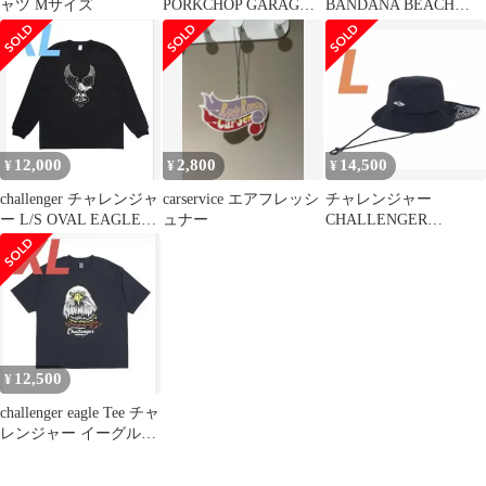
ャツ Mサイズ
PORKCHOP GARAGE
BANDANA BEACH
SUPPLY ベル
HAT ビーチハット サイ
ズL
12,000
2,800
14,500
¥
¥
¥
challenger チャレンジャ
carservice エアフレッシ
チャレンジャー
ー L/S OVAL EAGLE
ュナー
CHALLENGER
TEE
BANDANA BEACH
HAT ハット
12,500
¥
challenger eagle Tee チャ
レンジャー イーグルT
シャツ