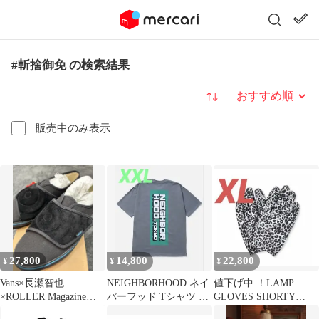
#斬捨御免 の検索結果
並び替え
販売中のみ表示
27,800
14,800
22,800
¥
¥
¥
Vans×長瀬智也
NEIGHBORHOOD ネイ
値下げ中 ！LAMP
×ROLLER Magazine
バーフッド Tシャツ 新
GLOVES SHORTY
ANTI-NORMAL
品 XXL
WHITE LEOPARD