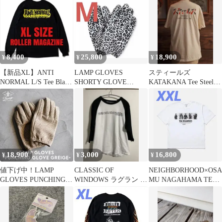
8,400
25,800
18,900
¥
¥
¥
【新品XL】ANTI
LAMP GLOVES
スティールズ
NORMAL L/S Tee Black
SHORTY GLOVE
KATAKANA Tee Steels ×
x Yellow
WHITE LEOPARD
len yamada
18,900
3,000
16,800
¥
¥
¥
値下げ中！LAMP
CLASSIC OF
NEIGHBORHOOD×OSA
GLOVES PUNCHING
WINDOWS ラグラン 七
MU NAGAHAMA TEE
GLOVE GREIGE
分袖 カットソー
SS-3 XXL