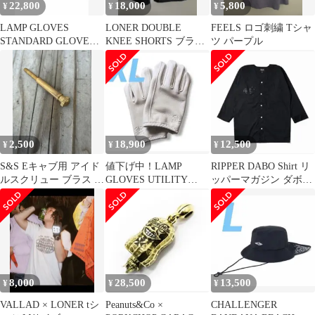
22,800
18,000
5,800
¥
¥
¥
LAMP GLOVES
LONER DOUBLE
FEELS ロゴ刺繍 Tシャ
STANDARD GLOVE
KNEE SHORTS ブラッ
ツ パープル
WHITE LEOPARD
ク S
2,500
18,900
12,500
¥
¥
¥
S&S Eキャブ用 アイド
値下げ中！LAMP
RIPPER DABO Shirt リ
ルスクリュー ブラス ハ
GLOVES UTILITY
ッパーマガジン ダボシ
ーレーダビッドソン
GLOVE SHORTY
ャツ 3L 新品
8,000
28,500
13,500
¥
¥
¥
VALLAD × LONER tシ
Peanuts&Co ×
CHALLENGER