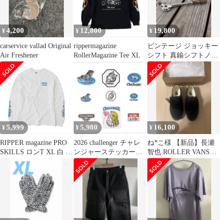
4,200
12,800
19,800
¥
¥
¥
carservice vallad Original
rippermagazine
ビンテージ ジョッキー
Air Freshener
RollerMagazine Tee XL
シフト 真鍮シフトノブ
ハーレー ワンオフシフ
トレバー
5,999
5,980
16,100
¥
¥
¥
RIPPER magazine PRO
2026 challenger チャレ
ね*こ様 【新品】長瀬
SKILLS ロンT XL 白 切
ンジャーステッカーセ
智也 ROLLER VANS
捨御免
ット カタログ付
US9 (27㎝)