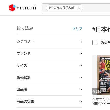
ンツにスキップ
#日本代表選手名鑑
絞り込み
#日本
クリア
カテゴリー
販売
ブランド
サイズ
販売状況
出品者
830
¥
リオオリン
商品の状態
NHKウイ