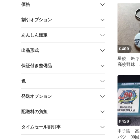
価格
割引オプション
あんしん鑑定
400
¥
出品形式
星稜 缶
高校野球 
保証付き整備品
ム 応援グ
色
発送オプション
配送料の負担
450
¥
タイムセール割引率
甲子園 高
バツ 90回