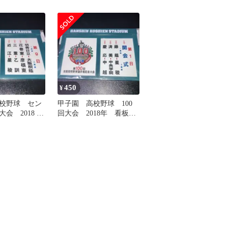
ット 7日目
イズ
真選手 直筆サインボー
450
¥
校野球 セン
甲子園 高校野球 100
大会 2018 看
回大会 2018年 看板マ
ット 9日目
グネット 1日目 新品
未使用