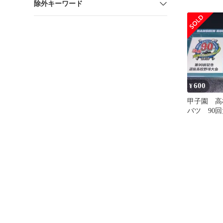
除外キーワード
板マグネ
新品
600
¥
甲子園 高
バツ 90回
板マグネ
新品