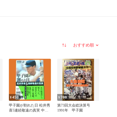
並び替え
450
700
¥
¥
甲子園が割れた日 松井秀
第73回大会総決算号
喜5連続敬遠の真実 中村
1991年 甲子園
計 新潮文庫 スポーツノ