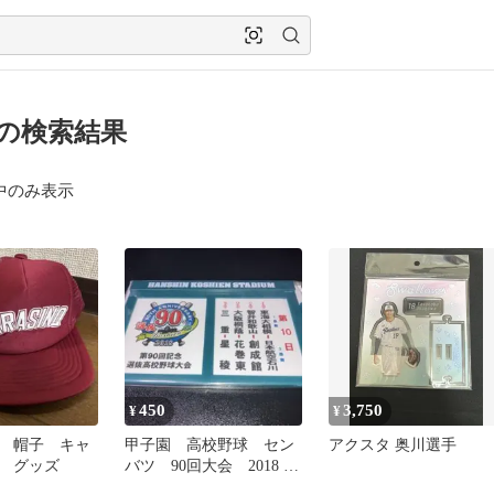
 の検索結果
中のみ表示
450
3,750
¥
¥
 帽子 キャ
甲子園 高校野球 セン
アクスタ 奥川選手
 グッズ
バツ 90回大会 2018 看
板マグネット 10日目