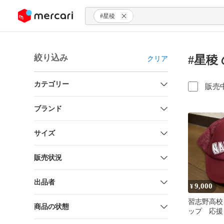
ンツにスキップ
#星稜
絞り込み
#星稜
クリア
カテゴリー
販売
ブランド
サイズ
販売状況
出品者
9,000
¥
習志野高校
商品の状態
ップ 応援