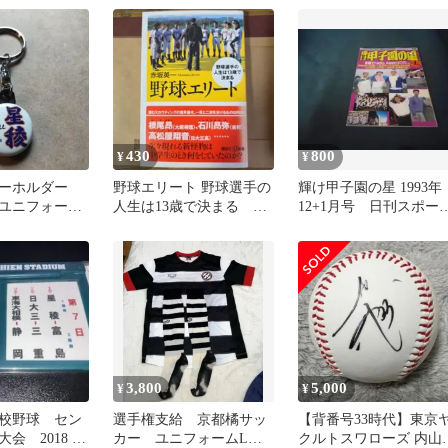
新品
430
800
¥
¥
キーホルダー
野球エリート 野球選手の
輝け甲子園の星 1993年
ユニフォー
人生は13歳で決まる 赤
12+1月号 日刊スポー
ッズ
坂英一著 講談社+α新書
クラブ 松井秀喜
3,800
5,000
¥
¥
校野球 セン
選手権支給 京都橘サッ
【背番号33時代】東京
大会 2018 看
カー ユニフォームLサ
クルトスワローズ 内山