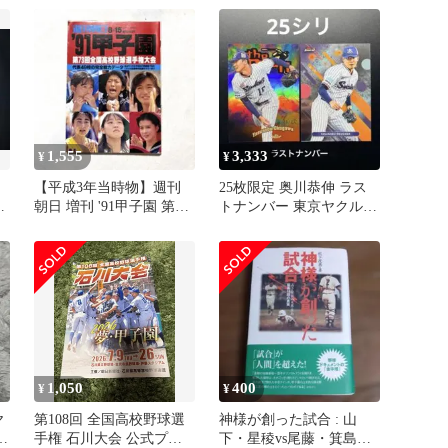
ンフィク
1,555
3,333
¥
¥
【平成3年当時物】週刊
25枚限定 奥川恭伸 ラス
ツ
朝日 増刊 '91甲子園 第73
トナンバー 東京ヤクルト
回高校野球 松井秀喜
スワローズ topps
1,050
400
¥
¥
ヤ
第108回 全国高校野球選
神様が創った試合 : 山
壮
手権 石川大会 公式プロ
下・星稜vs尾藤・箕島延