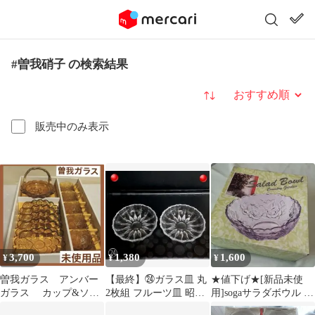
#曽我硝子 の検索結果
並び替え
販売中のみ表示
3,700
1,380
1,600
¥
¥
¥
曽我ガラス アンバー
【最終】㉔ガラス皿 丸
★値下げ★[新品未使
ガラス カップ&ソー
2枚組 フルーツ皿 昭和
用]sogaサラダボウル ロ
サー キャニスター付 葡
レトロ ヴィンテージ
ーズ/大皿