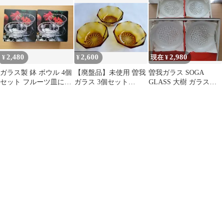
萄柄
2,480
2,600
2,980
¥
¥
現在 ¥
ガラス製 鉢 ボウル 4個
【廃盤品】未使用 曽我
曽我ガラス SOGA
セット フルーツ皿にも
ガラス 3個セット
GLASS 大樹 ガラス製
昭和レトロ
SOGA GLASS 琥珀 ア
ボウル 12個セット
ンバー