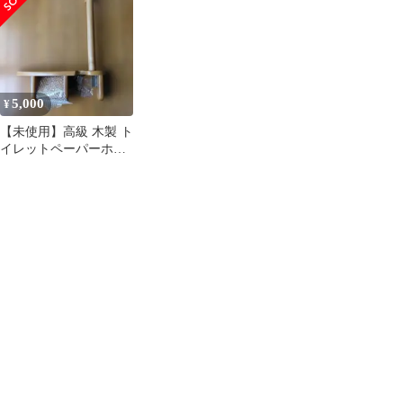
5,000
¥
【未使用】高級 木製 ト
イレットペーパーホル
ダー 棚付き 手すり セ
ット 介護