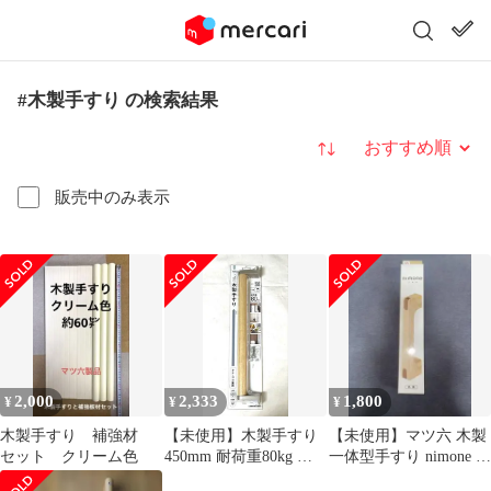
#木製手すり の検索結果
並び替え
販売中のみ表示
2,000
2,333
1,800
¥
¥
¥
木製手すり 補強材
【未使用】木製手すり
【未使用】マツ六 木製
セット クリーム色
450mm 耐荷重80kg ナ
一体型手すり nimone ク
フコ バリアフリー DIY
リアベージュ 230mm