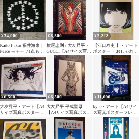
イン
ット
34,000
8,500
2,222
¥
¥
¥
Kaito Fukui 福井海東｜
横尾忠則 / 大友昇平・
【江口寿史 】・アート
Peace モチーフ1点もの
GUCCI【A4サイズ写真
ポスター ・おしゃれイ
キャンバス
ポスター額装付き３点
ンテリア ・モダンデザ
セット】
イン
6,500
6,500
11,000
¥
¥
¥
大友昇平・アート【A4
大友昇平 平成聖母
kyne・アート【A4サイ
サイズ写真ポスターフ
【A4サイズ写真ポスタ
ズ写真ポスターフレー
レーム付き②点セッ
ーフレーム付き２点セ
ム付き４点セット】ポ
ト】ポスター
ット
スター