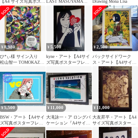
【A4 サイズ写真ポスタ
LAST MASUYAMA
Drawing Mona Lisa
ーフレーム付き４点セ
TOMOKAZU
ット】ポスター
8,980
5,500
2,500
¥
¥
¥
ひ*ぃ様 サイン入り
kyne・アート【A4サイ
バックサイドワーク
松山智一 TOMOKAZU
ズ写真ポスターフレー
ス・アート【A4サイズ
MATSUYAMA IN AN
ム付き②点セット】ポ
写真ポスターフレーム
スター
付き】ポスター
5,500
11,000
11,000
¥
¥
¥
BSW・アート【A4サイ
大滝詠一・ア ロングバ
大友昇平・アート【A4
ズ写真ポスターフレー
ケーション『A4サイズ
サイズ写真ポスターフ
ム付き②点セット】ポ
写真ポスターフレーム
レーム付き４点セッ
スター
付き４点セット』
ト】ポスター