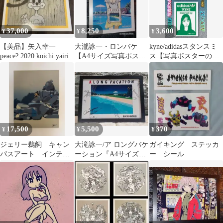
37,000
8,250
3,600
¥
¥
¥
【美品】矢入幸一
大瀧詠一・ロンバケ
kyne/adidasスタンスミ
peace? 2020 koichi yairi
【A4サイズ写真ポスタ
ス【写真ポスターのみ
ーフレーム付き３点セ
２枚セット】※フレー
ット】ポスター
ム無し
17,500
5,500
370
¥
¥
¥
ジェリー鵜飼 キャン
大滝詠一/ア ロングバケ
ガイキング ステッカ
パスアート インテリ
ーション『A4サイズ写
ー シール
ア 絵画
真ポスターフレーム付
き２点セット』