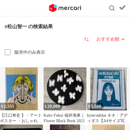
#松山智一 の検索結果
並び替え
販売中のみ表示
2,555
20,000
5,500
¥
¥
¥
【江口寿史 】・アート
Kaito Fukui 福井海東｜
kyne/adidas キネ・アデ
ポスター ・おしゃれイ
Flower Black Book 2021
ィダス【A4サイズ写真
ンテリア ・モダンデザ
ポスター額装付２点セ