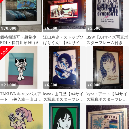
70,000
6,500
5,500
¥
¥
¥
価格相談可・超希少
江口寿史・ストップひ
BSW【A4サイズ写真ポ
ED1・長谷川昭雄（AH
ばりくん‼️【A4 サイズ
スターフレーム付き②
サイン入り）×白川青史
写真ポスター額装付き
点セット】ポスター
×矢口憲一コラボ
２点セット】
21,000
6,500
6,000
¥
¥
¥
TAKUYA キャンパスア
kyne / 山口歴【A4サイ
kyne・アート【A4サイ
ート /矢入幸一山口真
ズ写真ポスターフレー
ズ写真ポスターフレー
人 花井祐介 村上隆
ム付き２点セット】
ム付き②点セット】ポ
スター