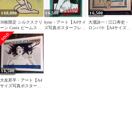
68,000
6,500
6,500
¥
¥
¥
30枚限定 シルクスクリ
kyne・アート【A4サイ
大瀧詠一 / 江口寿史・
ーン Conix ビームス
ズ写真ポスターフレー
ロンバケ【A4サイズ写
コニックス Yellow
ム付き②点セット】ポ
真ポスターフレーム付
スター
き②点セット】
6,500
¥
大友昇平・アート【A4
サイズ写真ポスターフ
レーム付き②点セッ
ト】ポスター