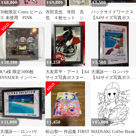
68,000
69,800
5,500
¥
¥
¥
30枚限定 Conix ビーム
寺田克也 寺田 克
バックサイドワークス
ス 未使用 PINK コ
也 ４枚セット シル
【A4サイズ写真ポスタ
ニックス conix
クスクリーン
ーフレーム付き②点セ
ット】ポスター
10,100
8,250
5,500
¥
¥
¥
K*a様 限定1000枚
大友昇平・アート【A4
大瀧詠一・ロンバケ
INVADER インベーダ
サイズ写真ポスターフ
【A4サイズ写真ポスタ
ー アートワーク 2021
レーム付き３点セッ
ーフレーム付き②点セ
ト】ポスター
ット】ポスター
11,000
1,450
85,000
¥
¥
¥
大瀧詠一 / ロンバケ
松山智一 作品集 FIRST
MADSAKI Coffee Break