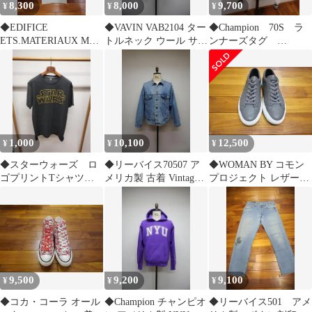
8,300
8,000
9,700
¥
¥
¥
◆EDIFICE
◆VAVIN VAB2104 ター
◆Champion 70S ラ
ETS.MATERIAUX M52
トルネック ウール サイ
ンナーズタグ
USED サイズ3 チノ
ズフリー USED
USED スポーツジャ
ケット 美品
1,000
10,100
12,500
¥
¥
¥
◆スターウォーズ ロ
◆リーバイス70507 ア
◆WOMAN BY コモン
ゴプリントTシャツ
メリカ製 古着 Vintage
プロジェクト レザース
OLD NAVY 美品 海
サイズM Gジャン
ニーカー USED サイズ
外限定品
40
9,500
9,200
9,100
¥
¥
¥
◆コカ・コーラ オール
◆Champion チャンピオ
◆リーバイス501 アメ