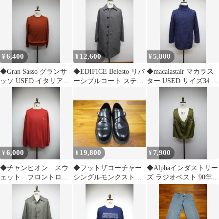
6,400
12,600
5,800
¥
¥
¥
◆Gran Sasso グランサ
◆EDIFICE Belesto リバ
◆macalastair マカラス
ッソ USED イタリア製
ーシブルコート ステン
ター USED サイズ34 ス
ハイゲージ クルー
カラー サイズ46
コットランド製
6,000
19,800
7,900
¥
¥
¥
◆チャンピオン スウ
◆フットザコーチャー
◆Alphaインダストリー
ェット フロントロ
シングルモンクストラ
ズ ラジオベスト 90年代
ゴ Vガゼット
ップ USED US7
製 未使用品 サイズM
USED アメリカ製