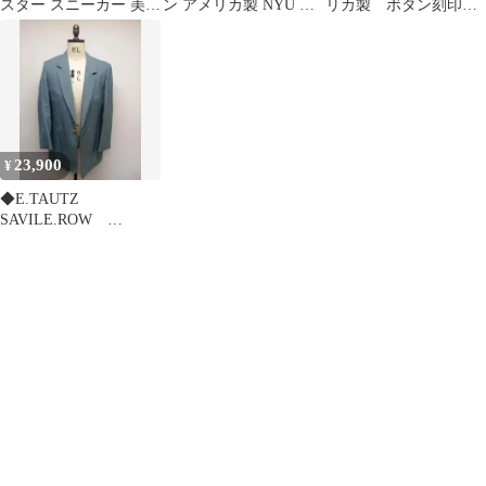
スター スニーカー 美品
ン アメリカ製 NYU ニ
リカ製 ボタン刻印
サイズ8H ハイカット
ューヨーク大学 USED
511 USED サイズ34
23,900
¥
◆E.TAUTZ
SAVILE.ROW
edifice 1ボタンジャケ
ット