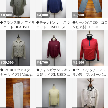
8,800
4,000
5,900
¥
¥
¥
◆フランス軍 オフィサ
◆チャンピオン スウ
◆リーバイス550 コロ
ーコート DEADSTOCK
ェット USED メキ
ンビア製 USED サ
未使用品 バルカラー
シコ製 サイズXL ロ
イズ34 リラックスフ
ゴ 90s
ィット
39,500
4,700
5,800
¥
¥
¥
◆Lee 100J ウェスター
◆チャンピオン メキシ
◆ウールリッチ アメ
ナー サイズ38 Vintage
コ製 サイズL USED 古
リカ製 プルオーバ
60sライダース
着 トリコタグ フーデッ
ー 70年製 サイドZIP
ト
イ S USED