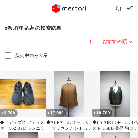
#板垣洋品店 の検索結果
並び替え
販売中のみ表示
8,700
17,000
10,700
¥
¥
¥
◆アディダス アディス
◆AURALEE オーラリ
◆US.AIR.FORCE E-1ベ
ターCS2 BYD ランニン
ー ブラウン バンドカラ
スト USED 美品 胸ロゴ
グ USED サイズ8H
ー 長袖シャツ サイズ3
1962年