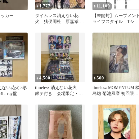
1,777
11,100
¥
¥
テッカー
タイムレス消えない花
【未開封】ムーブメン
火 猪俣周杜 原嘉孝 ト
ライフスタイル Tシャ
レカ 通常盤 初回限定
ツ ブラック
盤A シール付
4,500
500
¥
¥
 消えない花火 3形
timelesz 消えない花火
timelesz MOMENTUM 
u-ray盤
銀テ付き 会場限定・ユ
島聡 菊池風磨 初回限定
ニバ版含む5形態セット
盤A トレカ