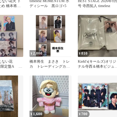
 消えない花火 ト
timelesz MOMENTUM ボ
BEST STAGE 2026年9
とめ 橋本将生
ディシール 黒ロゴ×5
号 寺西拓人 timelesz
2,000
810
¥
¥
 消えない花
橋本将生 まさき トレ
Kiehl's(キールズ)オリジ
限定盤A
カ トレーディングカー
ナル寺西＆橋本ビジュ
 篠塚/菊池
ド カード
ルチャーム付きミニポ
チ
1,600
700
¥
¥