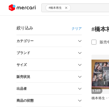
ンツにスキップ
#橋本将生
絞り込み
#橋本
クリア
カテゴリー
販売
ブランド
サイズ
販売状況
出品者
349
¥
橋本将生・
商品の状態