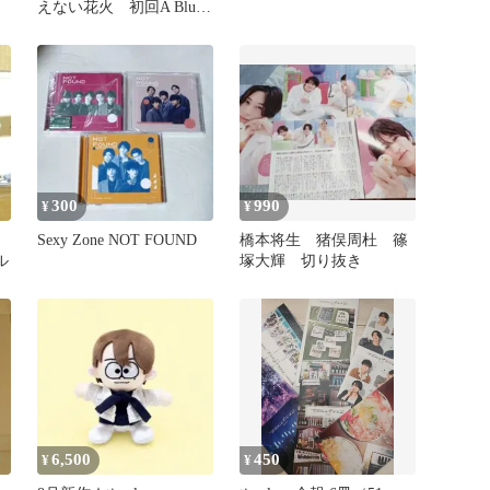
えない花火 初回A Blu-
ray
300
990
¥
¥
く
Sexy Zone NOT FOUND
橋本将生 猪俣周杜 篠
ル
塚大輝 切り抜き
6,500
450
¥
¥