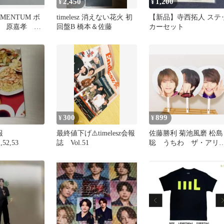
2,450
1,200
¥
¥
MOMENTUM ボ
timelesz 消えない花火 初
【新品】寺西拓人 ステ
 原嘉孝 5
回盤B 橋本＆佐藤
カーセット
300
899
¥
¥
報
最終値下げ⚠️timelesz会報
佐藤勝利 菊池風磨 松島
1,52,53
誌 Vol.51
聡 うちわ ザ・アリ
ナ