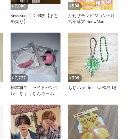
7,000
500
¥
¥
ト
SexyZone CD 38枚【まと
月刊ザテレビジョン 6月
め売り】
宮舘涼太 SnowMan
timelesz ACEes
7,777
399
¥
¥
松
橋本将生 ライトバング
もじパラ timelesz 松島 聡
ル ちょうちんキーホル
ダー