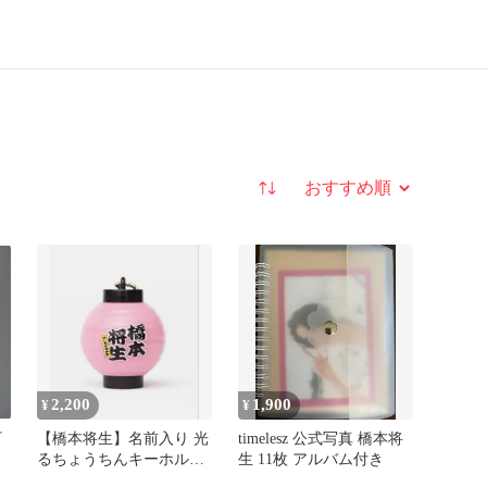
並び替え
2,200
1,900
¥
¥
下
【橋本将生】名前入り 光
timelesz 公式写真 橋本将
るちょうちんキーホルダ
生 11枚 アルバム付き
ー ピンク timelesz