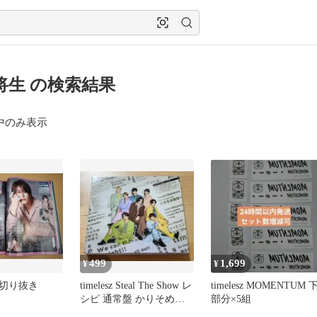
将生 の検索結果
中のみ表示
499
1,699
¥
¥
切り抜き
timelesz Steal The Show レ
timelesz MOMENTUM 
シピ 通常盤 かりそめの
部分×5組
言葉