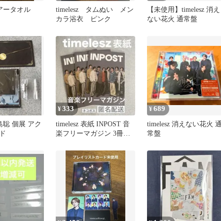
 ツアータオル
timelesz タムぬい メン
【未使用】timelesz 消え
カラ浴衣 ピンク
ない花火 通常盤
333
689
¥
¥
 松島聡 個展 アク
timelesz 表紙 INPOST 音
timelesz 消えない花火 
ド
楽フリーマガジン 3冊セ
常盤
ット