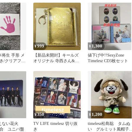
999
1,300
¥
¥
 橋本将生 手形 メ
【新品未開封】キールズ
値下げ中!!SexyZone
き/クリアフレ
オリジナル 寺西さん&橋
Timelesz CD3枚セット
本さん ホリデーミラー
350
1,200
¥
¥
z 消えない花火
TV LIFE timelesz 切り抜
timelesz松島聡 タムぬ
合 ユニバ盤
き
い グルミット風帽