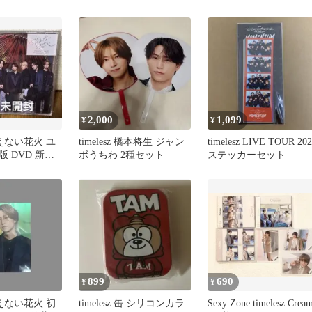
メンカラ 緑色 カバ
付き
2,000
1,099
¥
¥
 消えない花火 ユ
timelesz 橋本将生 ジャン
timelesz LIVE TOUR 202
 DVD 新品
ボうちわ 2種セット
ステッカーセット
899
690
¥
¥
 消えない花火 初
timelesz 缶 シリコンカラ
Sexy Zone timelesz Crea