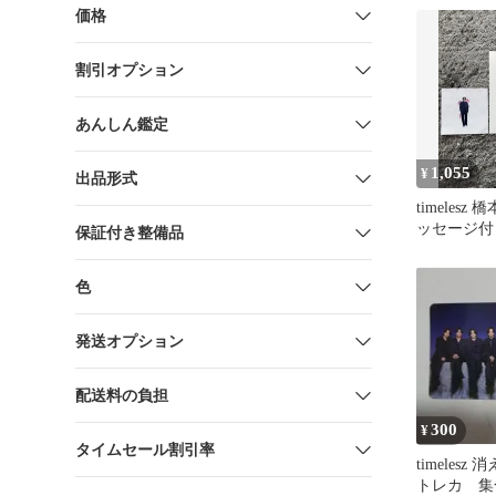
価格
割引オプション
あんしん鑑定
1,055
¥
出品形式
timelesz
ッセージ付
保証付き整備品
ークシール
色
発送オプション
配送料の負担
300
¥
タイムセール割引率
timeles
トレカ 集