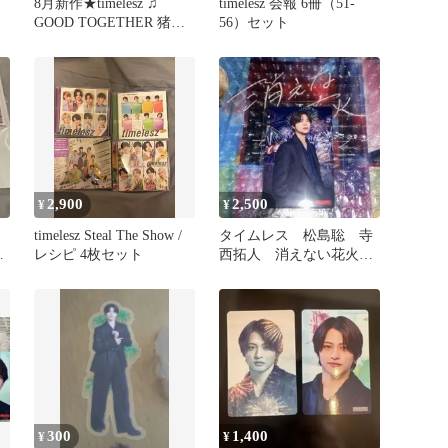
月
8月新作★timelesz ♫
timelesz 会報 6冊（51-
GOOD TOGETHER 猪俣
56）セット
周杜くん 衣装
2,900
2,500
¥
¥
timelesz Steal The Show /
タイムレス 松島聡 寺
ア
レシピ 4枚セット
西拓人 消えない花火
ー
トレカ ユニバ盤
300
1,400
¥
¥