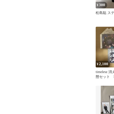
300
¥
松島聡 ス
2,100
¥
timelesz
態セット Bl