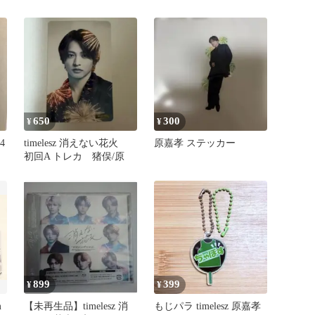
ン
フレークシール
650
300
¥
¥
4
timelesz 消えない花火
原嘉孝 ステッカー
初回A トレカ 猪俣/原
899
399
¥
¥
m
【未再生品】timelesz 消
もじパラ timelesz 原嘉孝