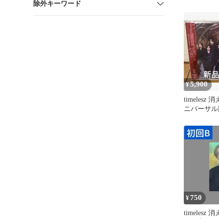
除外キーワード
5,900
¥
timelesz
ニバーサル版
未開封①
750
¥
timelesz