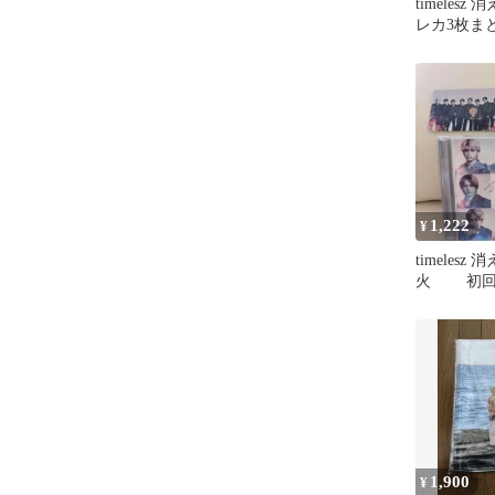
timelesz
レカ3枚ま
佐藤勝利
1,222
¥
timelesz
火 初回
CD+DVD
1,900
¥