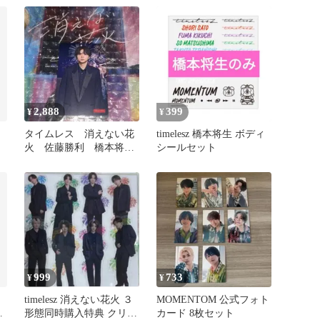
2,888
399
¥
¥
タイムレス 消えない花
timelesz 橋本将生 ボディ
火 佐藤勝利 橋本将
シールセット
生 トレカ ユニバ盤
999
733
¥
¥
timelesz 消えない花火 ３
MOMENTOM 公式フォト
子
形態同時購入特典 クリア
カード 8枚セット