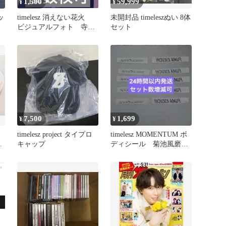
1,500
59,999
¥
¥
ッ
timelesz 消えない花火
未開封品 timeleszぬい 8体
ビジュアルフォト 寺西/
セット
松島
7,500
1,699
¥
¥
timelesz project タイプロ
timelesz MOMENTUM ボ
ー
キャップ
ディシール 菊池風磨
5組