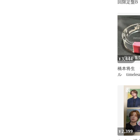
回限定盤B
利 橋本将
3,444
¥
橋本将生 
ル timeles
FAMeeting
2,399
¥