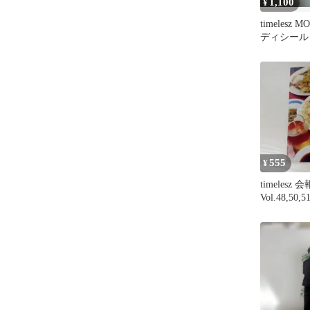
1,100
¥
timelesz 
ディシール
組
555
¥
timelesz 会
Vol.48,50,5