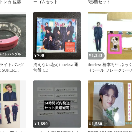
 トレカ 佐藤勝
ーゴムセット
3形態セット
生
700
1,333
¥
¥
ライトバング
消えない花火 timelesz 通
timelesz 橋本将生 ぷっ
z SUPER
常盤 CD
りシール フレークシー
1,699
1,580
¥
¥