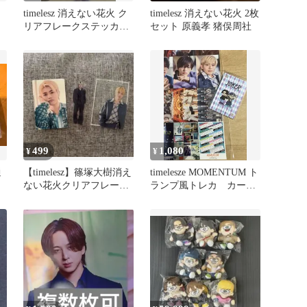
timelesz 消えない花火 ク
timelesz 消えない花火 2枚
リアフレークステッカー
セット 原義孝 猪俣周社
松島聡
499
1,080
¥
¥
通
【timelesz】篠塚大樹消え
timelesze MOMENTUM ト
ない花火クリアフレーク
ランプ風トレカ カー
シール トレカ カード
ド ステッカーシール