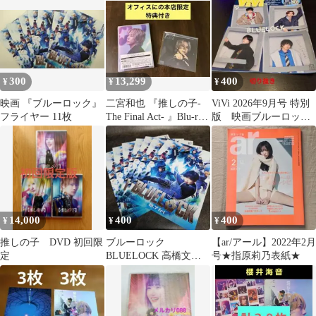
リー用紙
300
13,299
400
¥
¥
¥
映画 『ブルーロック』
二宮和也 『推しの子-
ViVi 2026年9月号 特別
フライヤー 11枚
The Final Act- 』Blu-ray
版 映画ブルーロッ
特典付き
ク 切り抜き
14,000
400
400
¥
¥
¥
推しの子 DVD 初回限
ブルーロック
【ar/アール】2022年2月
定
BLUELOCK 高橋文哉
号★指原莉乃表紙★
窪田正孝 櫻井海音 映画
チラシ 7枚