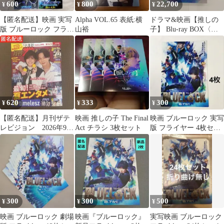
600
800
22,700
¥
¥
¥
【匿名配送】映画 実写
Alpha VOL.65 表紙:横
ドラマ&映画【推しの
版 ブルーロック フライ
山裕
子】 Blu-ray BOX〈初
ヤー 10枚 + おまけ2枚
回生産限定・5枚組〉
620
333
300
¥
¥
¥
【匿名配送】月刊ザテ
映画 推しの子 The Final
映画 ブルーロック 実写
レビジョン 2026年9月
Act チラシ 3枚セット
版 フライヤー 4枚セッ
号 首都圏版 7/28→8/31
ト 高橋文哉 櫻井海音
300
300
500
¥
¥
¥
映画 ブルーロック 劇場
映画『ブルーロック』
実写映画 ブルーロック