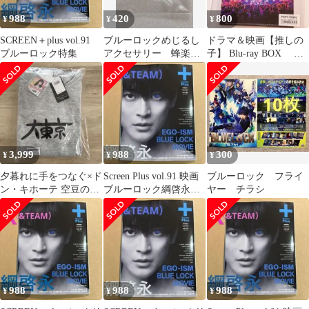
988
420
800
¥
¥
¥
SCREEN＋plus vol.91
ブルーロックめじるし
ドラマ＆映画【推しの
ブルーロック特集
アクセサリー 蜂楽
子】 Blu-ray BOX 特
廻 櫻井海音
典クリアファイルB６
サイズ
3,999
988
300
¥
¥
¥
夕暮れに手をつなぐ×ド
Screen Plus vol.91 映画
ブルーロック フライ
ン・キホーテ 空豆の普
ブルーロック綱啓永
ヤー チラシ
段着/大東京パーカー
K（&TEAM）
LLサイズ
988
988
988
¥
¥
¥