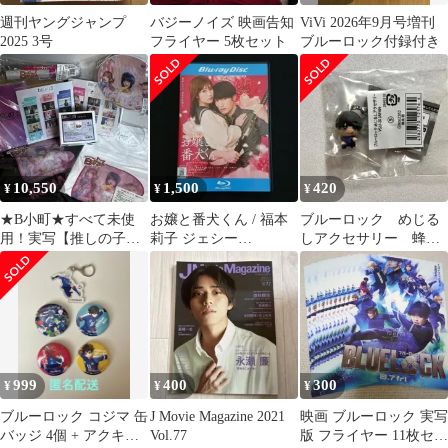
週刊ヤングジャンプ
バジーノイズ 映画告知
ViVi 2026年9月号増刊
2025 3号
フライヤー 5枚セット
ブルーロック付録付き
10,550
1,500
420
¥
¥
¥
★B小町★すべて未使
お嬢と番犬くん / 福本
ブルーロック めじる
用！実写【推しの子】
莉子 ジェシー
しアクセサリー 蜂楽
公式 グッズ セット
SixTONES Blu-ray
廻 櫻井海音
999
400
300
¥
¥
¥
ブルーロック コジマ 缶
J Movie Magazine 2021
映画 ブルーロック 実写
バッジ 4個 + アクキー
Vol.77
版 フライヤー 11枚セッ