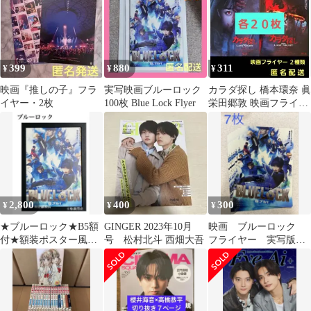
399
880
311
¥
¥
¥
映画『推しの子』フラ
実写映画ブルーロック
カラダ探し 橋本環奈 眞
イヤー・2枚
100枚 Blue Lock Flyer
栄田郷敦 映画フライヤ
ー 映画チラシ ２種類各
２０枚
2,800
400
300
¥
¥
¥
★ブルーロック★B5額
GINGER 2023年10月
映画 ブルーロック
付★額装ポスター風切
号 松村北斗 西畑大吾
フライヤー 実写版 7
り抜き★実写版映画★
枚
非売品★