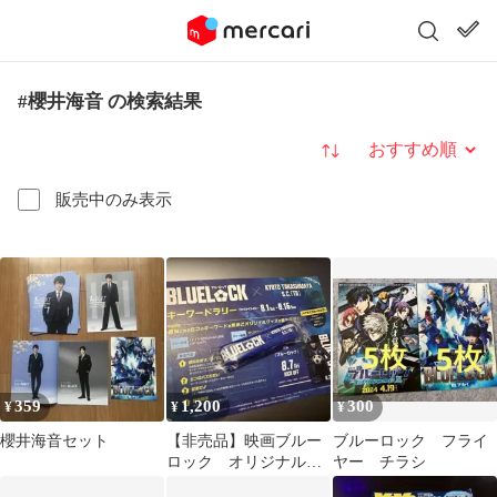
#櫻井海音 の検索結果
並び替え
販売中のみ表示
359
1,200
300
¥
¥
¥
櫻井海音セット
【非売品】映画ブルー
ブルーロック フライ
ロック オリジナルコ
ヤー チラシ
ラボラバーバンド ラ