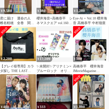
9,580
380
1,280
¥
¥
¥
君に届け 運命の人
櫻井海音×高橋恭平 シ
Eye-Ai + Vol.18 櫻井海
椎名軽穂 全巻 関連
ネマスクエア vol.160
音 高橋恭平 中村嶺亜
本 33冊 全巻セッ
切り抜き
ト 限定版 特装版
2,200
17,500
500
¥
¥
¥
【グレイ様専用】カラ
✨未開封✨アリナミン×
高橋恭平 櫻井海音
ダ探し THE LAST
ブルーロック オリジ
JMovieMagazine
NIGHT ショルダーバッ
ナルビッグクッション
CINEMASQUARE
グ
400
333
1,800
¥
¥
¥