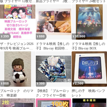
版 フライヤー 12枚セッ
新品フライヤー 2枚セ
フライヤー 24枚セット
ト
ット 2026.8.7公開サイ
ズ：B5
399
880
35,000
¥
¥
¥
ザ・テレビジョン2026
ドラマ＆映画【推しの
ドラマ＆映画【推しの
年9月号 映画ブルーロ
子】 Blu-ray 初回特典
子】Blu-ray BOX
ック 切り抜き5ページ
ハイライトシーンカー
高橋文哉他
ド 4枚
888
300
2,500
¥
¥
¥
ブルーロック のりマ
【映画】「ブルーロッ
押しの子 映画パンフ
ス 蜂楽廻
ク」フライヤー⑤枚
レット