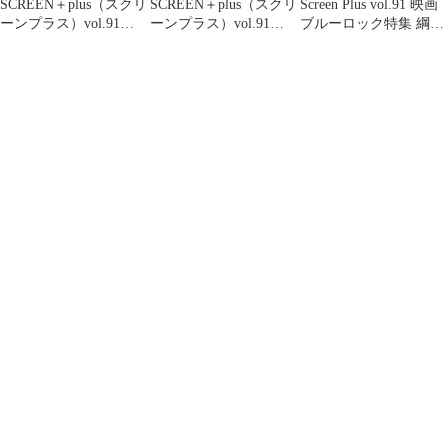
SCREEN＋plus（スクリ
SCREEN＋plus（スクリ
Screen Plus vol.91 映画
ーンプラス）vol.91
ーンプラス）vol.91
ブルーロック特集 綱啓
BLUE LOCK
BLUE LOCK 映画
永