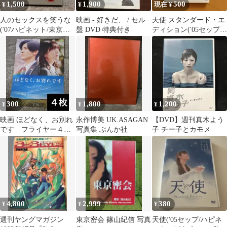
1,500
1,900
500
¥
¥
現在 ¥
人のセックスを笑うな
映画 - 好きだ、 / セル
天使 スタンダード・エ
('07ハピネット/東京テ
盤 DVD 特典付き
ディション('05セップ/
アトル/WOWOW)〈2枚
ハピネット・ピクチャ
組〉
ーズ/アド…
300
1,800
1,200
¥
¥
¥
映画 ほどなく、お別れ
永作博美 UK.ASAGAN
【DVD】週刊真木よう
です フライヤー４枚
写真集 ぶんか社
子 チー子とカモメ
セット
4,800
2,999
380
¥
¥
¥
週刊ヤングマガジン
東京密会 篠山紀信 写真
天使('05セップ/ハピネ