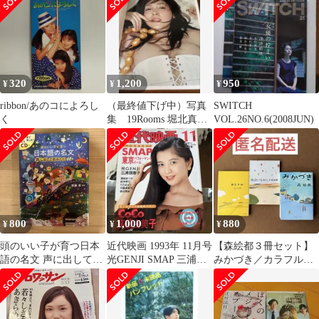
美 サエコ セルDV
320
1,200
950
¥
¥
¥
ribbon/あのコによろし
（最終値下げ中）写真
SWITCH
く
集 19Rooms 堀北真
VOL.26NO.6(2008JUN)
希 麻生久美子 宮崎
あおい広末涼子
800
1,000
880
¥
¥
¥
頭のいい子が育つ日本
近代映画 1993年 11月号
【森絵都３冊セット】
語の名文 声に出して読
光GENJI SMAP 三浦理
みかづき／カラフル／
みたい48選
恵子 裕木奈江
出会いなおし