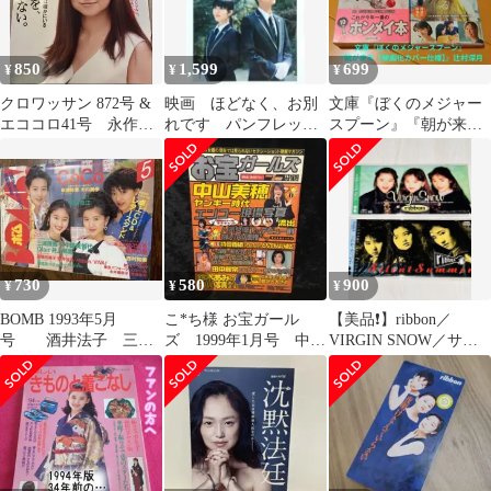
850
1,599
699
¥
¥
¥
クロワッサン 872号 &
映画 ほどなく、お別
文庫『ぼくのメジャー
エココロ41号 永作博
れです パンフレッ
スプーン』『朝が来る
美
ト 新品❗フライヤー付
【映画化カバー仕
き 浜辺美波 目黒蓮
様】』辻村深月
730
580
900
¥
¥
¥
BOMB 1993年5月
こ*ち様 お宝ガール
【美品❗️】ribbon／
号 酒井法子 三浦
ズ 1999年1月号 中山
VIRGIN SNOW／サイ
理恵子 高橋由美子
美穂 坂井泉水 浜崎あゆ
レント サマー／8cm
中嶋美智代
み 内田有
CD