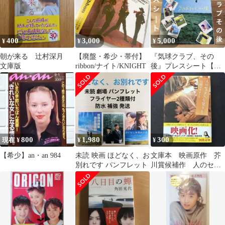
400
3,000
5,000
¥
¥
¥
朝が来る 辻村深月
【廃盤・希少・帯付】
『気球クラブ、その
文庫版
ribbon/ナイト/KNIGHT
後』プレスシート【園
子温】《永作博美》⚠︎
傷みアリ！
800
1,980
300
現在 ¥
¥
¥
【希少】an・an 984
未読 映画 ほどなく、お
文庫本 映画原作 芥
別れです パンフレット
川賞候補作 人のセッ
クスを笑うな 山崎ナ
オコーラ 恋愛 短編