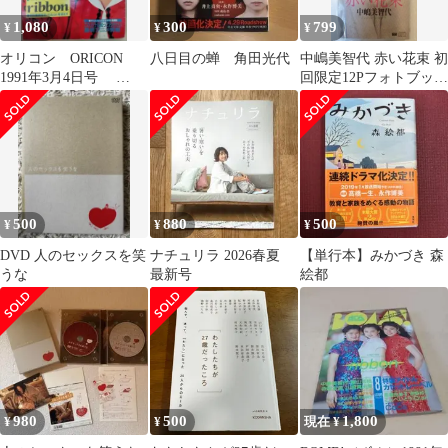
1,080
300
799
¥
¥
¥
オリコン ORICON
八日目の蝉 角田光代
中嶋美智代 赤い花束 初
1991年3月4日号
回限定12Pフォトブック
ribbon ゴーバンズ
付 8センチCD 乙女
塾
500
880
500
¥
¥
¥
DVD 人のセックスを笑
ナチュリラ 2026春夏
【単行本】みかづき 森
うな
最新号
絵都
980
500
1,800
¥
¥
現在 ¥