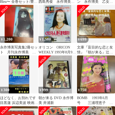
Bleu〜 全巻セット/豊川
西島秀俊 永作博美
ン 永作博美 乙女
悦司 夏川結衣 DVD
瑛太 DVD
塾 UHQ音質向上
盤 Myこれ
1,200
1,500
699
¥
¥
¥
永作博美写真集2冊セッ
オリコン ORICON
文庫『盲目的な恋と友
ト 月刊永作博美
WEEKLY 1993年8月9日
情』『朝が来る』辻村
UK.ASAGAN
号 永作博美 谷口宗一
深月
300
999
750
¥
¥
¥
ほどなく、お別れです
朝が来る DVD 永作博
BOMB 1993年6月
目黒蓮 浜辺美波 映画フ
美 井浦新
号 三浦理恵子 高
ライヤー 映画チラシ １
橋由美子 菅野美穂 安
０枚
室奈美恵