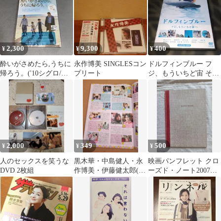
2,300
9,300
400
¥
¥
¥
酔いがさめたら,うちに
永作博美 SINGLESコン
ドルフィンブルー フ
帰ろう。('10シグロ/バ
プリート
ジ、もういちど宙 そら
ップ/ビターズ・エン
へ DVD 松山ケンイ
ド)
チ 高畑充希
2,000
349
500
¥
¥
¥
人のセックスを笑うな
黒木華・中島健人・永
映画パンフレット クロ
DVD 2枚組
作博美・伊藤健太郎(裏
ーズド・ノート2007年/
面)・切り抜き
東宝 沢尻エリカ 竹内結
子