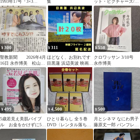
1993年17号『3×3
集
ット・ピクチャーズ/ア
EYES』巻頭カラー/高
ドギア)
田裕三
300
311
550
¥
¥
¥
聖教新聞 2026年4月
ほどなく、お別れです
クロワッサン 3/10号
16日 永作博美 松山ケ
目黒蓮 浜辺美波 映画フ
永作博美
ンイチ 中沢元紀
ライヤー 映画チラシ ２
種類
499
4,500
500
¥
¥
¥
5歳若見え美肌バイブ
ひとり暮らし 全５巻
月とシネマ なにわ男子
ル お金をかけずに5年
DVD〈レンタル落ち商
藤原丈一郎 パンフレッ
前の私に！
品〉常盤貴子、高橋克
ト
典、永作博美