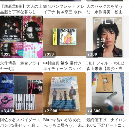
【超豪華8冊】大人の上
舞台パンフレット オレ
人のセックスを笑う
品服と丁寧な暮らしの
イアナ 長塚京三 永作博
な 永作博美 松山ケ
お手本セット／リンネ
美
ンイチ 蒼井優 浮
ル・おしゃれ手帖
気 不倫 DVD
999
999
300
¥
¥
¥
永作博美 舞台フライ
中村由真 希少 帯付き
FILT フィルト Vol.12
ヤー4点
エイティーン スケバン
森山未來【希少・当時
刑事 水に落ちたヴァイ
物】加瀬亮 永作博美 乙
オレット
葉
3,480
2,900
4,500
¥
¥
¥
阿佐ヶ谷スパイダース
Blu-ray 酔いがさめた
最終値下げ ナイロン
パンフ5冊セット 真夏
ら,うちに帰ろう。 未開
100℃ 下北ビートニク