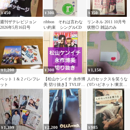
450
300
350
¥
¥
¥
週刊ザテレビジョン
ribbon それは言わな
リンネル 2011 10月号
2026年5月16日号
い約束 シングルCD
状態◎ 雑誌のみ
1,200
300
1,150
¥
¥
¥
ペット 1 & 2 パンフレ
【松山ケンイチ 永作博
人のセックスを笑うな
ット
美 切り抜き】TVLIFE
('07ハピネット/東京テ
2026年 4/17号
アトル/WOWOW)〈2枚
組〉
1,399
2,200
985
¥
¥
¥