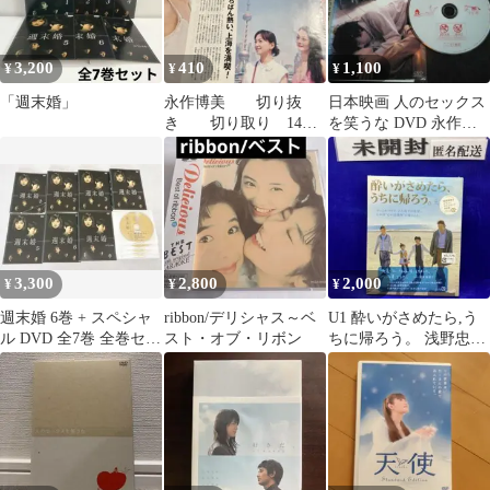
3,200
410
1,100
¥
¥
¥
「週末婚」
永作博美 切り抜
日本映画 人のセックス
き 切り取り 14
を笑うな DVD 永作博
枚 ribbon リボン
美 松山ケンイチ レンタ
ル落ち
3,300
2,800
2,000
¥
¥
¥
週末婚 6巻 + スペシャ
ribbon/デリシャス～ベ
U1 酔いがさめたら,う
ル DVD 全7巻 全巻セッ
スト・オブ・リボン
ちに帰ろう。 浅野忠信
ト
/ 永作博美 / 東陽一