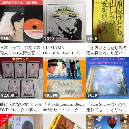
のビッチ/胎内/LAST
封
ス DVD&パンフレッ
SHOW/
ト 永作博美
990
300
690
¥
¥
¥
日本ドラマ 11文字の
RIP SLYME
『腑抜けども悲しみの
殺人 DVD 東野圭吾
ORCHESTRA+PLUS
愛を見せろ』映画パン
永作博美 レンタル落
フCINEMA RISE
ち
NO.172
2,800
9,300
650
¥
¥
¥
曲げられない女 全５巻
『青い鳥 Loiseau Bleu』
「Pure Soul～君が僕を
DVD〈レンタル落ち商
全6巻セット レンタル
忘れても～」オリジナ
品〉菅野美穂、谷原章
使用済DVD
ル・サウンドトラック
介、永作博美
CD