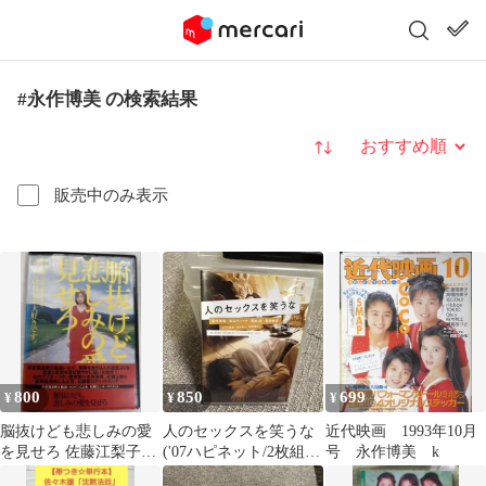
#永作博美 の検索結果
並び替え
販売中のみ表示
800
850
699
¥
¥
¥
脳抜けども悲しみの愛
人のセックスを笑うな
近代映画 1993年10月
を見せろ 佐藤江梨子
('07ハピネット/2枚組〉
号 永作博美 k
佐津川愛美 永作博
忍成修吾 映画 邦