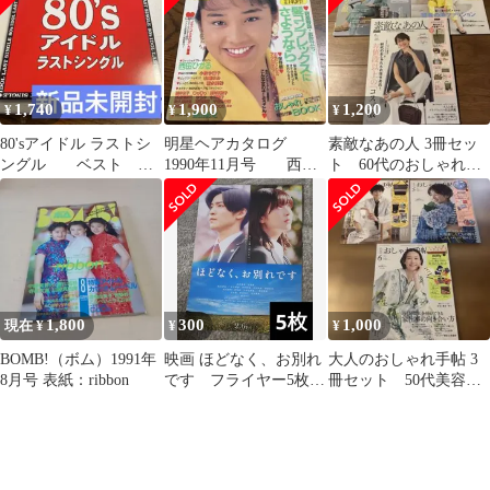
1,740
1,900
1,200
¥
¥
¥
80'sアイドル ラストシ
明星ヘアカタログ
素敵なあの人 3冊セッ
ングル ベスト
1990年11月号 西田
ト 60代のおしゃれ
井森美幸 宇沙美ゆか
ひかる 東山紀之 小
お値段以上のコスパ
り
泉今日子
服 工夫のある服
1,800
300
1,000
現在 ¥
¥
¥
BOMB!（ボム）1991年
映画 ほどなく、お別れ
大人のおしゃれ手帖 3
8月号 表紙：ribbon
です フライヤー5枚セ
冊セット 50代美容
ット
家仕事の向き合い方
人生楽しんだもの