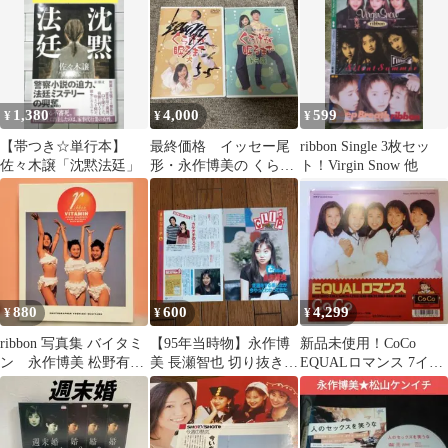
美 DVD
画 DVD
1,380
4,000
599
¥
¥
¥
【帯つき☆単行本】
最終価格 イッセー尾
ribbon Single 3枚セッ
佐々木譲「沈黙法廷」
形・永作博美の くらげ
ト！Virgin Snow 他
が眠るまで 犬 トラ
豆 サイン入り
880
600
4,299
¥
¥
¥
ribbon 写真集 バイタミ
【95年当時物】永作博
新品未使用！CoCo
ン 永作博美 松野有里
美 長瀬智也 切り抜き 2
EQUALロマンス 7イン
巳 佐藤愛子
枚セットドラマ カケオ
チレコード イコール
チのススメ
ロマンス