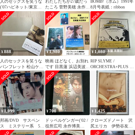
人のセックスを笑うな
わたしたちが27歳だっ
BOMB!（ボム）1991年
('07ハピネット/東京テ
たころ 菅野美穂 永作博
8月号表紙：ribbon
アトル/WOWOW)〈2枚
美 山口智子 安野モヨコ
組〉
夏木マリ
888
1,980
1,080
¥
¥
¥
人のセックスを笑うな
映画 ほどなく、お別れ
RIP SLYME /
パンフレット 松山ケン
です 目黒蓮 浜辺美波
ORCHESTRA+PLUS 初
イチ 永作博美 蒼井優
パンフレット 特典しお
回
り他いろいろ
1,099
700
1,425
¥
¥
¥
邦画/DVD サスペン
ドッペルゲンガー('02 /
クローズドノート 沢
ス ミステリー系 5枚
役所広司 永作博美
尻エリカ 伊勢谷友
セット まとめ売り
DVD
介 竹内結子 永作博