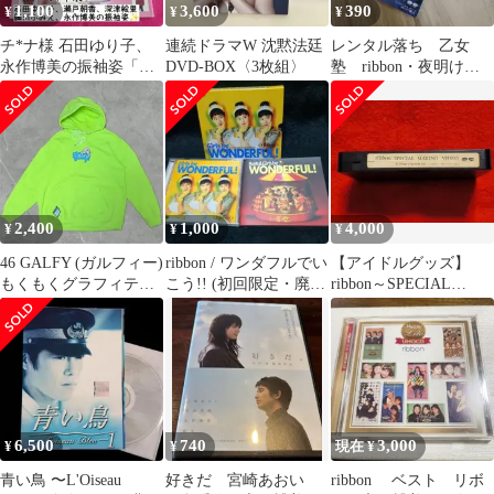
1,100
3,600
390
¥
¥
¥
チ*ナ様 石田ゆり子、
連続ドラマW 沈黙法廷
レンタル落ち 乙女
永作博美の振袖姿「美
DVD-BOX〈3枚組〉
塾 ribbon・夜明けな
しいきものと着こなし
んていらない(ラストシ
初めての振袖」1
ングル)
2,400
1,000
4,000
¥
¥
¥
46 GALFY (ガルフィー)
ribbon / ワンダフルでい
【アイドルグッズ】
もくもくグラフィティ
こう!! (初回限定・廃盤
ribbon～SPECIAL
パーカー XL GREEN
CD)
MAKING VIDEO
6,500
740
3,000
¥
¥
現在 ¥
青い鳥 〜L'Oiseau
好きだ 宮崎あおい
ribbon ベスト リボ