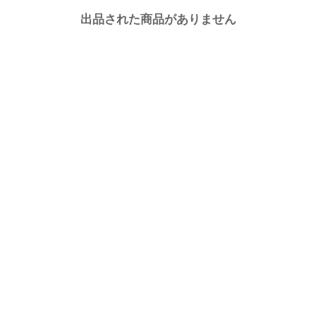
出品された商品がありません