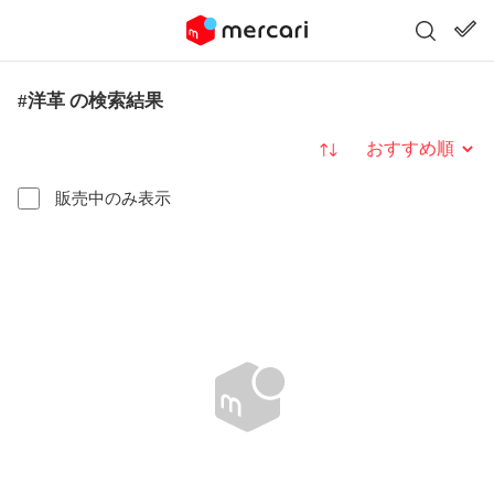
#洋革 の検索結果
並び替え
販売中のみ表示