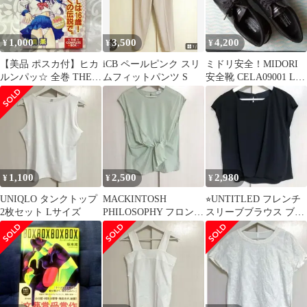
1,000
3,500
4,200
¥
¥
¥
【美品 ポスカ付】ヒカ
iCB ペールピンク スリ
ミドリ安全！MIDORI
ルンパッ☆ 全巻 THE
ムフィットパンツ S
安全靴 CELA09001 LM
COMPLETE BOX 大橋
ブラック！新品未使用
薫
品
1,100
2,500
2,980
¥
¥
¥
UNIQLO タンクトップ
MACKINTOSH
⭐︎UNTITLED フレンチ
2枚セット Lサイズ
PHILOSOPHY フロント
スリーブブラウス ブラ
ノット 半袖カットソー
ック