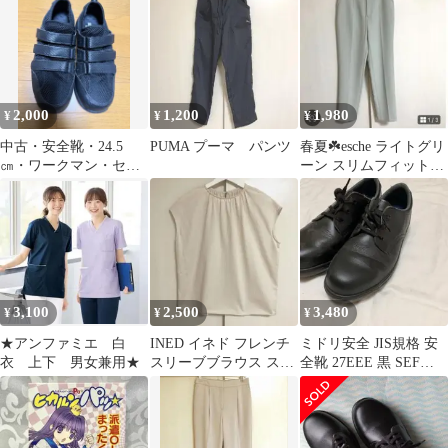
学習に
2,000
1,200
1,980
¥
¥
¥
中古・安全靴・24.5
PUMA プーマ パンツ
春夏☘️esche ライトグリ
㎝・ワークマン・セー
ーン スリムフィットパ
フティシューズ・ワー
ンツ 36
クロッキー・黒
3,100
2,500
3,480
¥
¥
¥
★アンファミエ 白
INED イネド フレンチ
ミドリ安全 JIS規格 安
衣 上下 男女兼用★
スリーブブラウス スト
全靴 27EEE 黒 SEF
ライプ ベージュ
CELA09001 LM