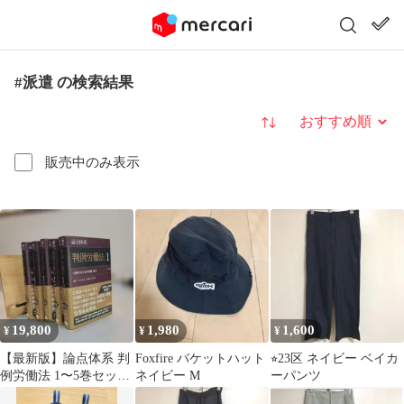
#派遣 の検索結果
並び替え
販売中のみ表示
19,800
1,980
1,600
¥
¥
¥
【最新版】論点体系 判
Foxfire バケットハット
⭐︎23区 ネイビー ベイカ
例労働法 1〜5巻セット
ネイビー M
ーパンツ
第2版 各種国家資格の