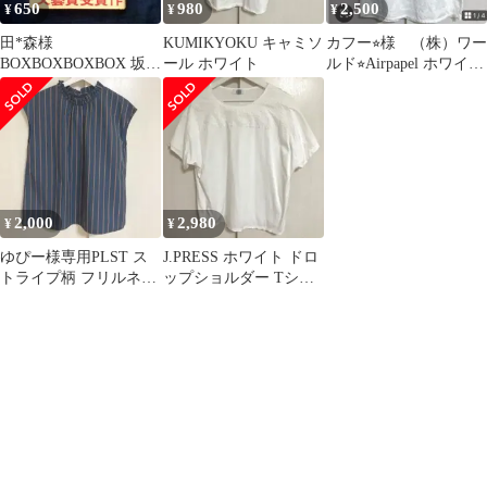
650
980
2,500
¥
¥
¥
田*森様
KUMIKYOKU キャミソ
カフー⭐︎様 （株）ワー
BOXBOXBOXBOX 坂本
ール ホワイト
ルド⭐︎Airpapel ホワイト
湾 第62回文藝賞受賞
レース 半袖トップス
作 カバー付
2,000
2,980
¥
¥
ゆぴー様専用PLST ス
J.PRESS ホワイト ドロ
トライプ柄 フリルネッ
ップショルダー Tシャ
ク ノースリーブブラウ
ツ
ス M