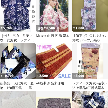
髪留め
LUXJEWELトール
5,200
8,500
1,800
¥
現在 ¥
¥
［w17］浴衣 注染浴
Maison de FLEUR 浴衣
【値下げ】♡しまむら
衣 女浴衣 レディー
浴衣 パープル系♡
ス浴衣 割引◎
10,700
2,500
2,900
¥
¥
¥
超美品 現代浴衣 夏
半幅帯 新品未使用
レディース浴衣○浴衣○
物 160裄70黒 黒
浴衣単品○二部式浴衣○
紫 白 平成 ギャ
セパレート浴衣○浴衣の
ル y2k
み○新品