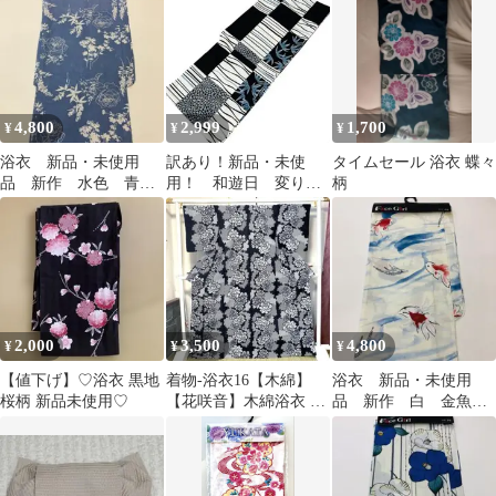
4,800
2,999
1,700
¥
¥
¥
浴衣 新品・未使用
訳あり！新品・未使
タイムセール 浴衣 蝶々
品 新作 水色 青
用！ 和遊日 変り織
柄
花柄 ゆかた 19
綿生地 大人浴衣 Ｆ
サイズ
2,000
3,500
4,800
¥
¥
¥
【値下げ】♡浴衣 黒地
着物-浴衣16【木綿】
浴衣 新品・未使用
桜柄 新品未使用♡
【花咲音】木綿浴衣 黒
品 新作 白 金魚
白モノトーン 大輪花柄
ゆかた 20
上品 美品