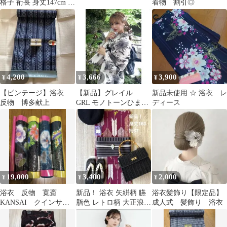
格子 裄長 身丈147cm メ
着物 割引◎
ンズ浴衣 夏祭り
4,200
3,666
3,900
¥
¥
¥
【ビンテージ】浴衣
【新品】グレイル
新品未使用 ☆ 浴衣 レ
反物 博多献上
GRL モノトーンひまわ
ディース
り浴衣セット[gi1507]
19,000
3,400
2,000
¥
¥
¥
浴衣 反物 寛斎
新品！ 浴衣 矢絣柄 臙
浴衣髪飾り【限定品】
KANSAI クインサイ
脂色 レトロ柄 大正浪漫
成人式 髪飾り 浴衣
ズ 4点セット
身丈163cm 裄67cm