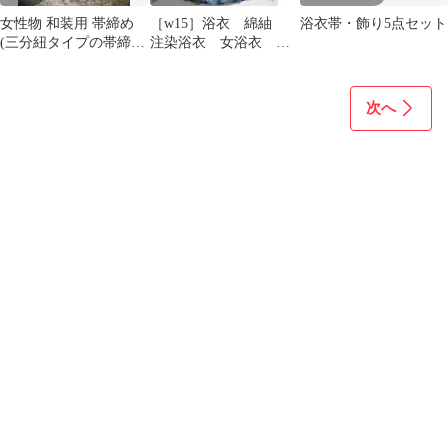
女性物 和装用 帯締め
［w15］浴衣 綿紬
浴衣帯・飾り5点セット
(三分紐タイプの帯締
注染浴衣 女浴衣 レ
め) 新品
ディース浴衣 割引◎
次へ