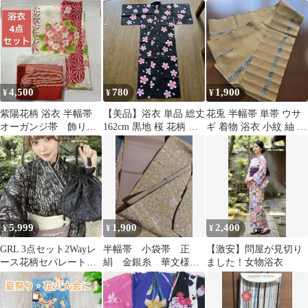
64 古典
物 花火大会 夏祭
り 楓 白 レトロ柄
4,500
780
1,900
¥
¥
¥
紫陽花柄 浴衣 半幅帯
【美品】浴衣 単品 総丈
花兎 半幅帯 単帯 ウサ
オーガンジ帯 飾り紐
162cm 黒地 桜 花柄 華
ギ 着物 浴衣 小紋 紬 和
4点セット（クリーニン
やか 綺麗
装 花火大会 に4
グ済み）
5,999
1,900
2,400
¥
¥
¥
GRL 3点セット2Wayレ
半幅帯 小袋帯 正
【激安】問屋が見切り
ース花柄セパレート浴
絹 金銀糸 華文様
ました！女物浴衣
衣［tu1515］
高級浴衣に合わせて
昭和レトロ