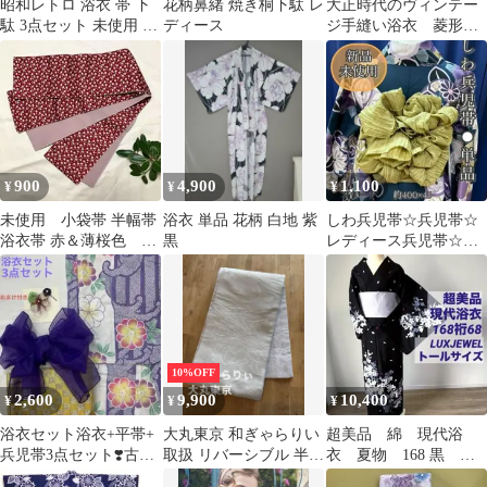
昭和レトロ 浴衣 帯 下
花柄鼻緒 焼き桐下駄 レ
大正時代のヴィンテー
駄 3点セット 未使用 綿
ディース
ジ手縫い浴衣 菱形花
100％ SR207
模様
900
4,900
1,100
¥
¥
¥
未使用 小袋帯 半幅帯
浴衣 単品 花柄 白地 紫
しわ兵児帯☆兵児帯☆
浴衣帯 赤＆薄桜色 桜
黒
レディース兵児帯☆浴
＆無地 リバーシブル
衣帯☆帯アレンジ☆夏
花火夏祭り
祭り☆新品☆浴衣
10%OFF
2,600
9,900
10,400
¥
¥
¥
浴衣セット浴衣+平帯+
大丸東京 和ぎゃらりい
超美品 綿 現代浴
兵児帯3点セット❣️古典
取扱 リバーシブル 半幅
衣 夏物 168 黒
花柄 絞り柄 薄紫 水引
帯 浴衣帯 【美品】
白 ピンク 桜