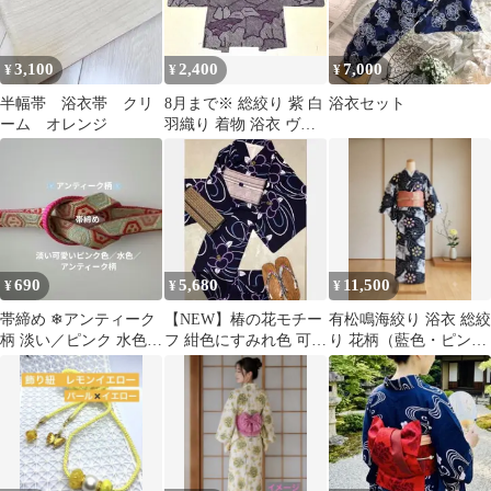
3,100
2,400
7,000
¥
¥
¥
半幅帯 浴衣帯 クリ
8月まで※ 総絞り 紫 白
浴衣セット
ーム オレンジ
羽織り 着物 浴衣 ヴィ
ンテージ 柄
690
5,680
11,500
¥
¥
¥
帯締め ❄アンティーク
【NEW】椿の花モチー
有松鳴海絞り 浴衣 総絞
柄 淡い／ピンク 水色
フ 紺色にすみれ色 可愛
り 花柄（藍色・ピン
／朱赤❄金糸 両面使い
らしい注染浴衣
ク・黄色）