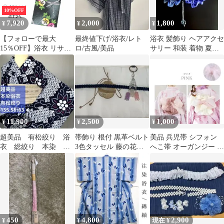
10%OFF
7,920
2,000
1,800
¥
¥
¥
【フォローで最大
最終値下げ/浴衣/レト
浴衣 髪飾り ヘアアクセ
15％OFF】浴衣 リサイ
ロ/古風/美品
サリー 和装 着物 夏祭
クル着物 Mサイズ 綿
り 花火大会 ブルーフ
良品 身丈160cm 裄丈
ラワー
65.5cm 黒 仕立て上がり
平織り バチ衿 朝顔 ト
ンボ リユース 夏祭り
花火大会 盆踊り vv0329
11,900
2,500
1,000
¥
¥
¥
超美品 有松絞り 浴
帯飾り 根付 黒革ベルト
美品 兵児帯 シフォン
衣 総絞り 本染 着
3色タッセル 藤の花風
へこ帯 オーガンジー 浴
物 夏物 155.5 紺
クリアビーズ 差し込み
衣 アレンジ自由自在 ピ
白 赤 黄色
式 浴衣
ンク
450
4,800
2,900
¥
¥
現在 ¥