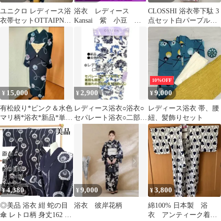
ユニクロ レディース浴
浴衣 レディース
CLOSSHI 浴衣帯下駄 3
衣帯セットOTTAIPNU
Kansai 紫 小豆 訳
点セット白パープル花
オッタイピイヌ 鈴木マ
あり 未使用 即日発
柄
サル 蛍柄
送
10%OFF
15,000
2,900
9,000
¥
¥
¥
有松絞り*ピンク＆水色
レディース浴衣○浴衣○
レディース浴衣 帯、腰
マリ柄*浴衣*新品*単衣
セパレート浴衣○二部式
紐、髪飾りセット
*夏着物*洗える着物*し
浴衣○着物○浴衣単品○
つけ付き*
新品
4,380
9,000
3,800
¥
¥
¥
◎美品 浴衣 紺 蛇の目
浴衣 彼岸花柄
綿100% 日本製 浴
傘 レトロ柄 身丈162 裄
衣 アンティーク着