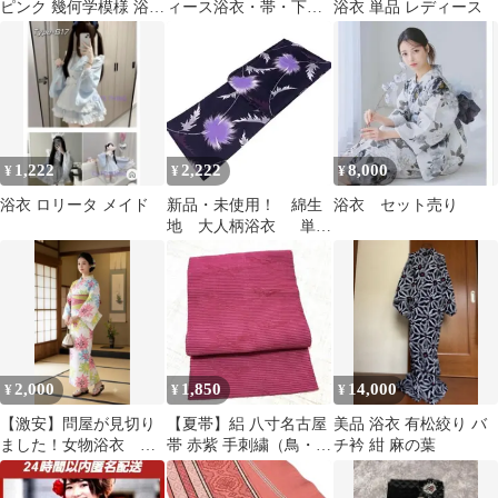
ピンク 幾何学模様 浴衣
ィース浴衣・帯・下駄
浴衣 単品 レディース
帯 着物
3点セット
1,222
2,222
8,000
¥
¥
¥
浴衣 ロリータ メイド
新品・未使用！ 綿生
浴衣 セット売り
地 大人柄浴衣 単
品 Ｆサイズ
2,000
1,850
14,000
¥
¥
¥
【激安】問屋が見切り
【夏帯】絽 八寸名古屋
美品 浴衣 有松絞り バ
ました！女物浴衣
帯 赤紫 手刺繍（鳥・蝶
チ衿 紺 麻の葉
3449
のような文様）短め 浴
衣 小柄向