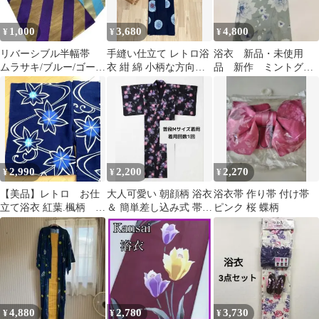
1,000
3,680
4,800
¥
¥
¥
リバーシブル半幅帯
手縫い仕立て レトロ浴
浴衣 新品・未使用
ムラサキ/ブルー/ゴール
衣 紺 綿 小柄な方向け
品 新作 ミントグリ
ド ななめストライプ
身丈141cm レディース
ーン 薄緑 花柄 ゆ
浴衣 着物
かた 18
2,990
2,200
2,270
¥
¥
¥
【美品】レトロ お仕
大人可愛い 朝顔柄 浴衣
浴衣帯 作り帯 付け帯
立て浴衣 紅葉.楓柄
＆ 簡単差し込み式 帯セ
ピンク 桜 蝶柄
粋 レトロモダン 身
ット 夏祭り 花火
丈約150cm
4,880
2,780
3,730
¥
¥
¥