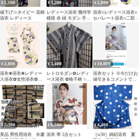
1,100
3,200
2,800
¥
¥
¥
値下げ☆ネイビー 花柄
レディース浴衣 幾何学
浴衣○レディース浴衣○
浴衣 レディース
模様 赤 緑 モダン 手縫
セパレート浴衣○二部式
い仕立て 丈156 裄63
浴衣○女性浴衣○着物○
兵児帯○新品
2,800
3,400
10,000
¥
¥
¥
浴衣❀浴衣❀レディー
レトロモダン✿レディ
浴衣セット ※今だけお
ス浴衣✿女性浴衣✿浴
ース浴衣 ✿格子柄 ✨
値引き＆コメントで送
衣のみ✿夏祭り❀花火
粋 手縫い丈 152 裄
料込みに
大会❀夕涼み
63
5,380
6,500
4,400
¥
¥
¥
美品 男性用浴衣 弁慶
浴衣 帯 2点セット
［w30］綿絽浴衣 夏