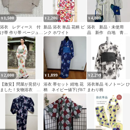
1,500
2,200
4,800
¥
¥
¥
浴衣 レディース 付
新品 浴衣 単品 花柄 ピ
浴衣 新品・未使用
け帯 作り帯 ベージュ
ンク ホワイト
品 新作 白地 青
和装 浴衣
椿 ポップ 縞柄 花
柄 ゆかた 21
2,000
1,899
2,299
¥
¥
¥
【激安】問屋が見切り
浴衣 帯セット 紺地 花
浴衣単品 モノトーン ひ
ました！女物浴衣
柄 ネイビー値下げ8/7
まわり柄
3454