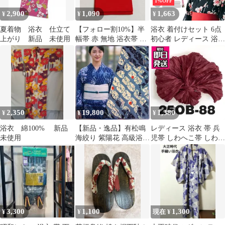
1%OFF
2,900
1,090
1,663
¥
¥
¥
夏着物 浴衣 仕立て
【フォロー割10%】半
浴衣 着付けセット 6点
上がり 新品 未使用
幅帯 赤 無地 浴衣帯 花
初心者 レディース 浴衣
火大会 夏祭り
スリップ 前板 コーリン
ベルト 腰紐2本 伊達締
め 着付け説明書付 ゆか
た
2,350
19,800
1,380
¥
¥
¥
浴衣 綿100% 新品
【新品・逸品】有松鳴
レディース 浴衣 帯 兵
未使用
海絞り 紫陽花 高級浴衣
児帯 しわへこ帯 しわ兵
夏着物 総絞り 絞り浴衣
児帯 へこ帯 浴衣セット
肩当て・居敷当て付き
濃紺
3,300
1,100
1,300
¥
¥
現在 ¥