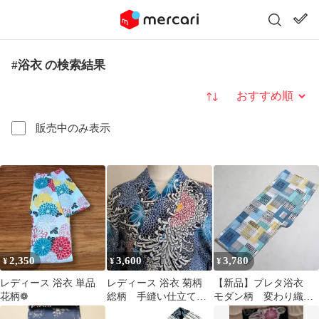
#浴衣 の検索結果
並び替え
販売中のみ表示
2,350
3,600
3,780
¥
¥
¥
レディース 浴衣 単品
レディース 浴衣 菊柄
【新品】プレタ浴衣
花柄❁
総柄 手縫い仕立て
モダン柄 変わり織生
丈156 裄63
地 L07005