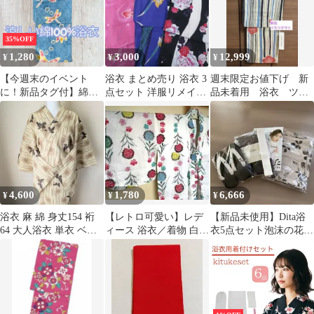
35%OFF
1,280
3,000
12,999
¥
¥
¥
【今週末のイベント
浴衣 まとめ売り 浴衣 3
週末限定お値下げ 新
に！新品タグ付】綿
点セット 洋服リメイク
品未着用 浴衣 ツモ
100% 浴衣（ブルー・
生地 仕立て上がり 夏物
リチサト 浴衣のみ
トンボ桜柄）ゆかた
女性用ゆかた 綿100%
ストライプ 花柄
レディース 夏祭り 花火
大会 花柄 金魚
4,600
1,780
6,666
¥
¥
¥
浴衣 麻 綿 身丈154 裄
【レトロ可愛い】レデ
【新品未使用】Dita浴
64 大人浴衣 単衣 ベー
ィース 浴衣／着物 白地
衣5点セット泡沫の花し
ジュ 舞蝶 手縫い 美品
カラフル花柄 裄66 身丈
らべ（墨） 帯・下駄付
150
き完売人気柄