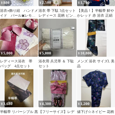
880
2,500
1,780
¥
¥
¥
浴衣⭐︎飾り紐 ハンドメ
浴衣 帯 下駄 3点セット
【美品！】半幅帯 鮮や
イド パール✖️レモン
レディース 花柄 ピンク
かレッド 赤 浴衣 正絹
イエロー 爽やか 可
夏祭り 花火大会
愛い
5,000
5,000
10,800
¥
¥
¥
レディース浴衣 帯
浴衣用 兵児帯 ＆ 下駄
メンズ 浴衣 サイズL 美
バッグ 4点セット
セット
品
3,680
4,300
1,200
¥
¥
¥
半幅帯 リバーシブル 黒
【フリーサイズ】レデ
値下げ☆ネイビー 花柄