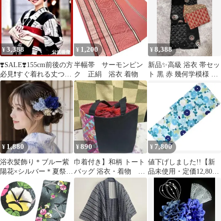
3,388
1,200
8,388
¥
¥
¥
❣️SALE❣️155cm前後の方
半幅帯 サーモンピン
新品✨高級 浴衣 帯セッ
必見❗すぐ着れる丈つめ
ク 正絹 浴衣 着物
ト 黒 赤 幾何学模様 桜
済み浴衣セット帯・小
鞠 透かし柄 訳あり
物付
1,880
890
7,800
¥
¥
¥
浴衣髪飾り＊ブルー紫
巾着付き】和柄 トート
値下げしました!!【新
陽花×シルバー＊夏祭り
バッグ 浴衣・着物 サ
品未使用・定価12,800
＊花火大会＊和装ヘア
ブバッグ 花柄
円】高級綿変わり織り
＊成人式
浴衣