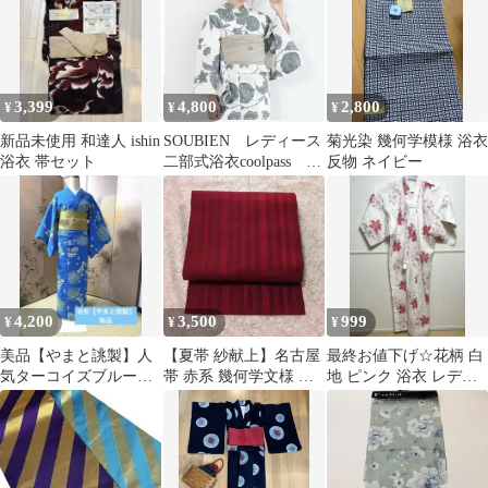
3,399
4,800
2,800
¥
¥
¥
新品未使用 和達人 ishin
SOUBIEN レディース
菊光染 幾何学模様 浴衣
浴衣 帯セット
二部式浴衣coolpass 兵
反物 ネイビー
児帯セット
4,200
3,500
999
¥
¥
¥
美品【やまと誂製】人
【夏帯 紗献上】名古屋
最終お値下げ☆花柄 白
気ターコイズブルー浴
帯 赤系 幾何学文様 涼
地 ピンク 浴衣 レディ
衣3点セット 花火 菊柄
やか 浴衣・夏着物に
ース
帯飾り付き