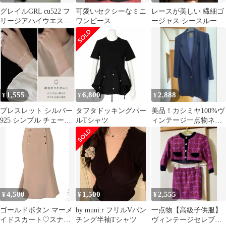
グレイルGRL cu522 フ
可愛いセクシーなミニ
レースが美しい 繊細ゴ
リージアハイウエスト
ワンピース
ージャス シースルーリ
フレアデニムパンツM
ッチワンピース XS
1,555
6,800
2,888
¥
¥
¥
ブレスレット シルバー
タフタドッキングパー
美品！カシミヤ100%ヴ
925 シンプル チェーン
ルTシャツ
ィンテージ一点物ネイ
付けっぱなし 重ね付け
ビージャケットコート
華奢
上品高級イタリア
4,500
1,500
2,555
¥
¥
¥
ゴールドボタン マーメ
by muni:r フリルVパン
一点物【高級子供服】
イドスカート♡スナイ
チング半袖Tシャツ
ヴィンテージセレブマ