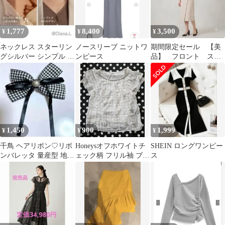
1,777
8,400
3,500
¥
¥
¥
ネックレス スターリン
ノースリーブ ニットワ
期間限定セール 【美
グシルバー シンプル １
ンピース
品】 フロント スリ
点 重ね付け 着けっぱ
ット ラップ スカー
なし
ト
1,450
900
1,999
¥
¥
¥
千鳥 ヘアリボン♡リボ
Honeysオフホワイトチ
SHEIN ロングワンピー
ンバレッタ 量産型 地雷
ェック柄 フリル袖 ブラ
ス
系 千鳥柄 ヘアドレス
ウスMオフィスカジュ
アル