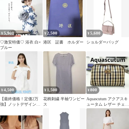
雪対応アウトドア
5,900
2,500
5,600
¥
¥
¥
♡激安特価♡ 浴衣 白×
港区 証書 ホルダー
ショルダーバッグ
ブルー
4,500
1,500
800
¥
¥
¥
【最終価格！定価2万
花柄刺繍 半袖ワンピー
Aquascutum アクアスキ
強】ノットデザインシ
ス
ュータム レザー チェッ
ャツブラウス フレイア
ク クラッチバッグ
イディー