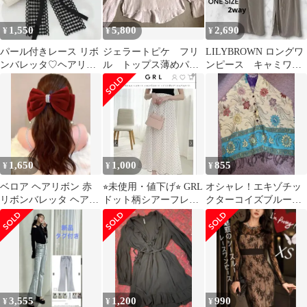
1,550
5,800
2,690
¥
¥
¥
パール付きレース リボ
ジェラートピケ フリ
LILYBROWN ロングワ
ンバレッタ♡ヘアリボ
ル トップス薄めパー
ンピース キャミワン
ン ロジータ アンクルー
プル♡可愛いすぎ
ピース フリーサイ
ジュ 量産型
る〜〜
ズ ベージュ
1,650
1,000
855
¥
¥
¥
ベロア ヘアリボン 赤
⭐︎未使用・値下げ⭐︎ GRL
オシャレ！エキゾチッ
リボンバレッタ ヘアア
ドット柄シアーフレア
クターコイズブルー花
クセサリー
スカート Mサイズ アイ
柄ストールカーディガ
ボリー
ンインド海外旅行
3,555
1,200
990
¥
¥
¥