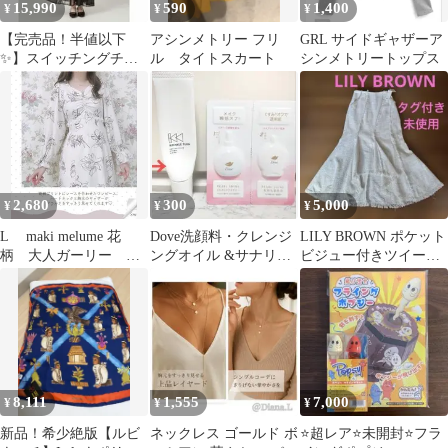
15,990
590
1,400
¥
¥
¥
【完売品！半値以下
アシンメトリー フリ
GRL サイドギャザーア
✨】スイッチングチェ
ル タイトスカート
シンメトリートップス
ックレースドレス フレ
イアイディー
2,680
300
5,000
¥
¥
¥
L maki melume 花
Dove洗顔料・クレンジ
LILY BROWN ポケット
柄 大人ガーリー フ
ングオイル &サナリン
ビジュー付きツイード
レア ワンピース フラワ
クルターンクリーム
SK サイズ1 /M 新品
ー
8,111
1,555
7,000
¥
¥
¥
新品！希少絶版【ルビ
ネックレス ゴールド ボ
⭐️超レア⭐️未開封⭐️フラ