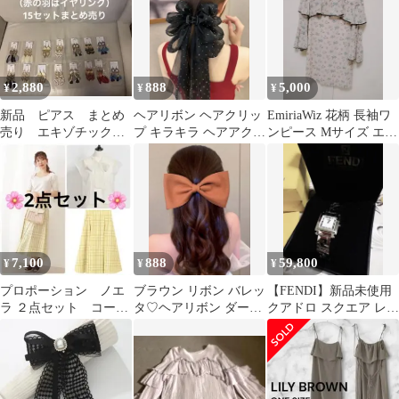
2,880
888
5,000
¥
¥
¥
新品 ピアス まとめ
ヘアリボン ヘアクリッ
EmiriaWiz 花柄 長袖ワ
売り エキゾチック
プ キラキラ ヘアアクセ
ンピース Mサイズ エミ
タッセル ビーズ オ
サリー
リアウィズ
リエンタル 羽
7,100
888
59,800
¥
¥
¥
プロポーション ノエ
ブラウン リボン バレッ
【FENDI】新品未使用
ラ ２点セット コーデ
タ♡ヘアリボン ダーリ
クアドロ スクエア レデ
ィネート
ッチ エイミーイストワ
ィース腕時計 正規 フェ
ール イング
ンディ