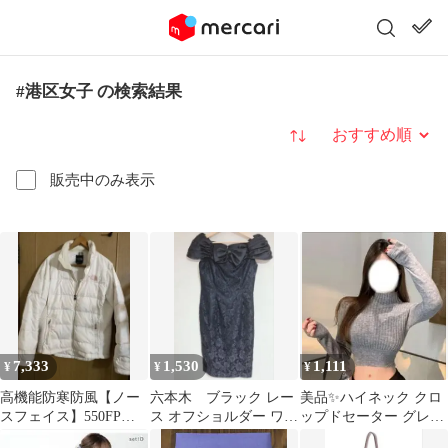
#港区女子 の検索結果
並び替え
販売中のみ表示
7,333
1,530
1,111
¥
¥
¥
高機能防寒防風【ノー
六本木 ブラック レー
美品✨ハイネック クロ
スフェイス】550FP極
ス オフショルダー ワン
ップドセーター グレー
暖裏起毛もこもこ暖か
ピース 港区
港区女子 ラウンジ系