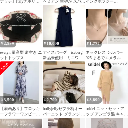
ナッチ】Italyナポリ
ヘミアン 華やか スパン
イングポプジー
【ロンドンハウス】シ
コール３重 金チェーン
⭐️Popsy⭐️ドイツ産リキ
ルクスカーフ絹
重ね付け
ュール⭐️4本⭐️即決
2,599
10,000
1,777
¥
¥
¥
evelyn 量産型 肩空き ニ
アイスバーグ iceberg
ネックレス シルバー
ットトップス
新品未使用 ミニワン
925 まるでエメラルド
ピース 細目M ネイビ
の輝き 刻印ありチェー
ー
ン緑czダイヤ
3,500
2,700
3,899
¥
¥
¥
【着画あり】フロッキ
hollyjellyゼブラ柄オー
snidel ニットセットア
ーフラワーワンピース
バーニット グランジ 平
ップ アンゴラ混 キャメ
24春夏 サイズ1(S) コ
成 y2k
ル F トップススカート
コディール