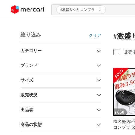
ンツにスキップ
#激盛りシリコンブラ
絞り込み
#激盛
クリア
カテゴリー
販売
ブランド
サイズ
販売状況
出品者
650
¥
匿名発送5
商品の状態
コンブラ 
り ブラック