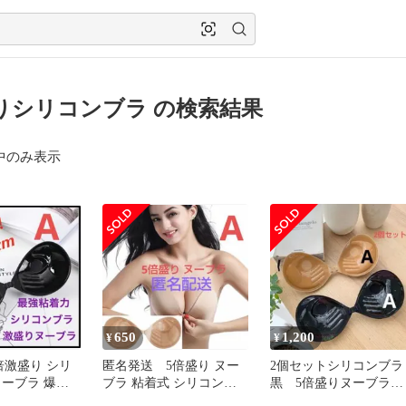
りシリコンブラ の検索結果
中のみ表示
650
1,200
¥
¥
倍激盛り シリ
匿名発送 5倍盛り ヌー
2個セットシリコンブラ
ヌーブラ 爆盛
ブラ 粘着式 シリコンブ
黒 5倍盛りヌーブラブ
 Aカップ
ラ ベージュAカップ
ラックAカップ ベージ