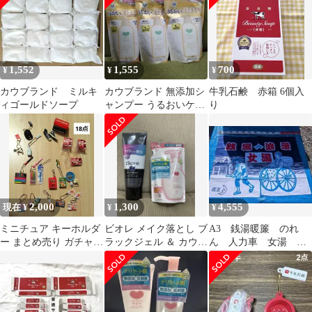
1,552
1,555
700
¥
¥
¥
カウブランド ミルキ
カウブランド 無添加シ
牛乳石鹸 赤箱 6個入
ィゴールドソープ
ャンプー うるおいケア
り
つめかえ用 3個セット
2,000
1,300
4,555
現在 ¥
¥
¥
ミニチュア キーホルダ
ビオレ メイク落とし ブ
A3 銭湯暖簾 のれ
ー まとめ売り ガチャ18
ラックジェル ＆ カウブ
ん 人力車 女湯 入
点
ランド 泡の洗顔料 詰め
手困難 非売品 花
替え
王 新品未使用 業務
用