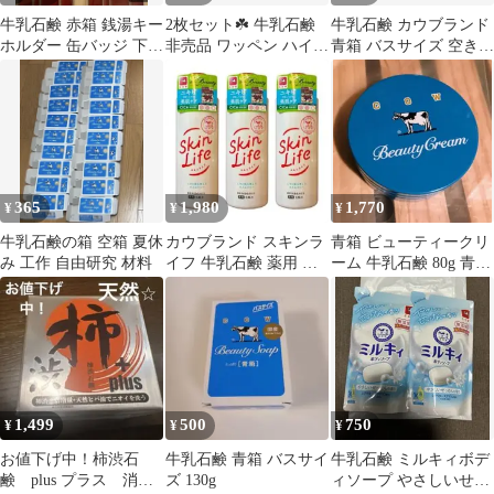
牛乳石鹸 赤箱 銭湯キー
2枚セット☘️ 牛乳石鹸
牛乳石鹸 カウブランド
ホルダー 缶バッジ 下北
非売品 ワッペン ハイブ
青箱 バスサイズ 空き箱
沢イベント 限定品 非売
リット ステッカー
70個
品セット
365
1,980
1,770
¥
¥
¥
牛乳石鹸の箱 空箱 夏休
カウブランド スキンラ
青箱 ビューティークリ
み 工作 自由研究 材料
イフ 牛乳石鹸 薬用 化
ーム 牛乳石鹸 80g 青箱
粧水 150ml 3本 セット
ビューティクリーム
1,499
500
750
¥
¥
¥
お値下げ中！柿渋石
牛乳石鹸 青箱 バスサイ
牛乳石鹸 ミルキィボデ
鹸 plus プラス 消
ズ 130g
ィソープ やさしいせっ