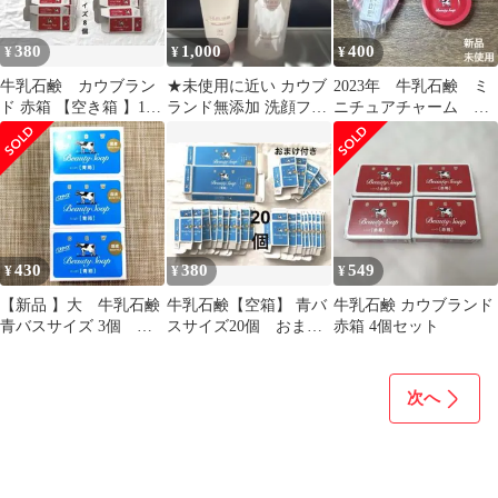
380
1,000
400
¥
¥
¥
牛乳石鹸 カウブラン
★未使用に近い カウブ
2023年 牛乳石鹸 ミ
ド 赤箱 【空き箱 】10
ランド無添加 洗顔フォ
ニチュアチャーム 風
個セット 工作素材
ーム＆クレンジング
呂桶 フィギュア キ
ーホルダー 2点
430
380
549
¥
¥
¥
【新品 】大 牛乳石鹸
牛乳石鹸【空箱】 青バ
牛乳石鹸 カウブランド
青バスサイズ 3個
スサイズ20個 おまけ
赤箱 4個セット
130g×3 2026年5月20日
付き
購入
次へ