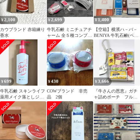
2,100
2,699
1,400
¥
¥
¥
カウブランド 赤箱練り
牛乳石鹸 ミニチュアチ
【空箱】横濱ハ－バ－
香水
ャーム 全５種コンプリ
BENIYA 牛乳石鹸(ベル
ート！
マ－ク付き) 白い恋人
ベルン
699
430
3,666
¥
¥
¥
牛乳石鹸 スキンライフ
COWブランド 非売
『牛さんの恩恵』ガチ
薬用メイク落としジェ
品 2個
ャ詰めポーチ フルー
ル 150g
チェ チーズ バタ
ー ヨーグルト 牛乳