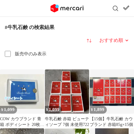
#牛乳石鹸 の検索結果
並び替え
販売中のみ表示
1,099
1,099
1,899
¥
¥
¥
COW カウブランド 青
牛乳石鹸 赤箱 ビューテ
【15個】牛乳石鹸 カウ
箱 ボディシート 20枚入
ィソープ 7個 未使用722
ブランド 赤箱85g×15個
牛乳石鹸