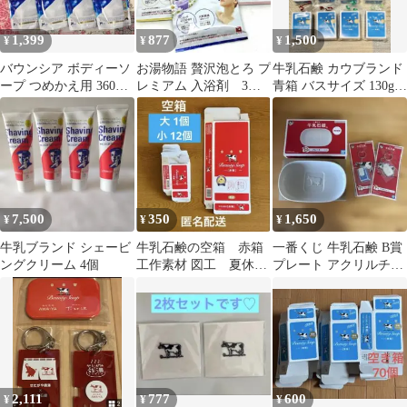
1,399
877
1,500
¥
¥
¥
バウンシア ボディーソ
お湯物語 贅沢泡とろ プ
牛乳石鹸 カウブランド
ープ つめかえ用 360ml
レミアム 入浴剤 3種
青箱 バスサイズ 130g
× 4袋
リッチモイスト成分&
ラッピング済
天然精油
7,500
350
1,650
¥
¥
¥
牛乳ブランド シェービ
牛乳石鹸の空箱 赤箱
一番くじ 牛乳石鹸 B賞
ングクリーム 4個
工作素材 図工 夏休
プレート アクリルチャ
み まとめ売り 匿名
ーム
配送
2,111
777
600
¥
¥
¥