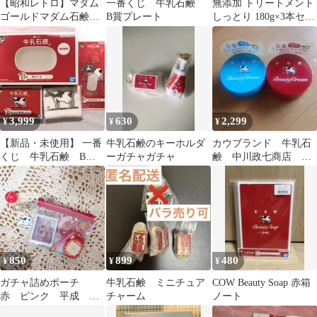
【昭和レトロ】マダム
一番くじ 牛乳石鹸
無添加 トリートメント
ゴールドマダム石鹸
B賞プレート
しっとり 180g×3本セッ
6個入り3セット計18個
ト COW 牛乳石鹸
3,999
630
2,299
¥
¥
¥
【新品・未使用】 一番
牛乳石鹸のキーホルダ
カウブランド 牛乳石
くじ 牛乳石鹸 B・
ーガチャガチャ
鹸 中川政七商店 赤
E・Ｆ賞 3点セット
箱 青箱 限定 ビュ
ーティクリーム
850
899
480
¥
¥
¥
ガチャ詰めポーチ
牛乳石鹸 ミニチュア
COW Beauty Soap 赤箱
赤 ピンク 平成 レ
チャーム
ノート
トロ たまごっち