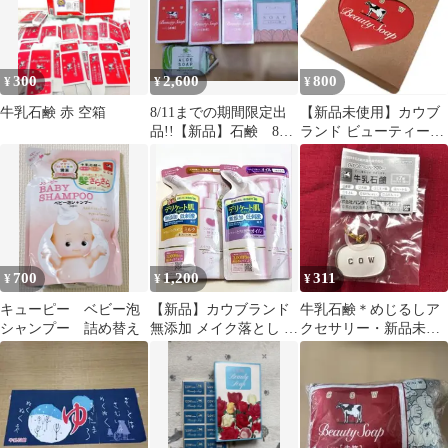
300
2,600
800
¥
¥
¥
牛乳石鹸 赤 空箱
8/11までの期間限定出
【新品未使用】カウブ
品!!【新品】石鹸 8個
ランド ビューティーソ
セット
ープ ハート型 40g ネッ
ト付き
700
1,200
311
¥
¥
¥
キューピー ベビー泡
【新品】カウブランド
牛乳石鹸＊めじるしア
シャンプー 詰め替え
無添加 メイク落とし ミ
クセサリー・新品未開
ルク＆オイル 詰め替え
封！
2点