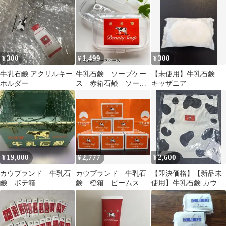
300
1,499
300
¥
¥
¥
牛乳石鹸 アクリルキー
牛乳石鹸 ソープケー
【未使用】牛乳石鹸
ホルダー
ス 赤箱石鹸 ソープ
キッザニア
ディッシュ
19,000
2,777
2,600
¥
¥
¥
カウブランド 牛乳石
カウブランド 牛乳石
【即決価格】【新品未
鹸 ボテ箱
鹸 橙箱 ビームス
使用】牛乳石鹸 カウブ
オレンジ 薬用石鹸 4
ランド赤箱 牛柄トート
箱 デオドラント
バッグ