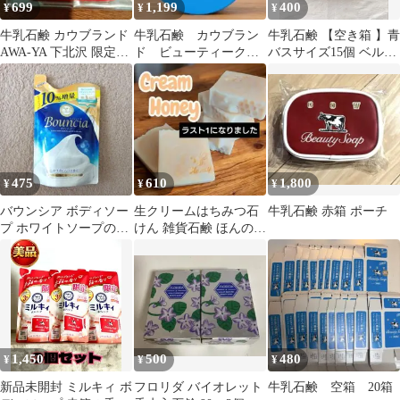
699
1,199
400
¥
¥
¥
牛乳石鹸 カウブランド
牛乳石鹸 カウブラン
牛乳石鹸 【空き箱 】青
AWA-YA 下北沢 限定缶
ド ビューティークリ
バスサイズ15個 ベルマ
バッチ
ーム ハンドクリーム
ーク付き
475
610
1,800
¥
¥
¥
バウンシア ボディソー
生クリームはちみつ石
牛乳石鹸 赤箱 ポーチ
プ ホワイトソープの香
けん 雑貨石鹸 ほんのり
り 10％増量 440mL 牛
バニラの香り
乳石鹸
1,450
500
480
¥
¥
¥
新品未開封 ミルキィ ボ
フロリダ バイオレット
牛乳石鹸 空箱 20箱