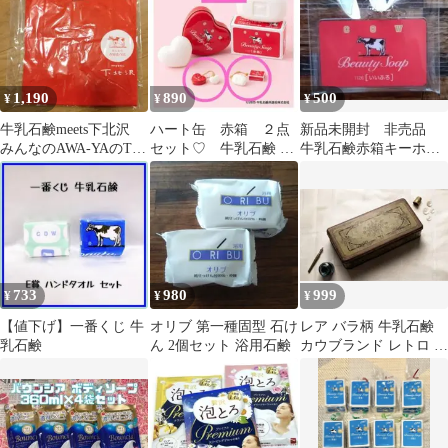
1,190
890
500
¥
¥
¥
牛乳石鹸meets下北沢
ハート缶 赤箱 ２点
新品未開封 非売品
みんなのAWA-YAのTシ
セット♡ 牛乳石鹸 ミ
牛乳石鹸赤箱キーホル
ャツ
ニチュアチャーム2 ガ
ダー
チャ ミニチュア
733
980
999
¥
¥
¥
【値下げ】一番くじ 牛
オリブ 第一種固型 石け
レア バラ柄 牛乳石鹸
乳石鹸
ん 2個セット 浴用石鹸
カウブランド レトロ ビ
ンテージ ブリキ缶