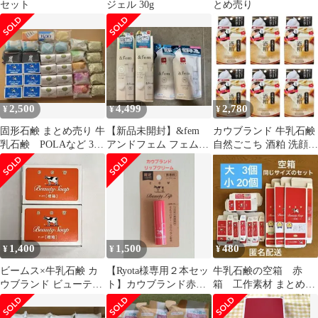
セット
ジェル 30g
とめ売り
2,500
4,499
2,780
¥
¥
¥
固形石鹸 まとめ売り 牛
【新品未開封】&fem
カウブランド 牛乳石鹸
乳石鹸 POLAなど 33
アンドフェム フェムケ
自然ごこち 酒粕 洗顔石
個入り (値下げ不可)
ア泡ソープ 本体2本 詰
けん 80g 6個 セット
替2袋
1,400
1,500
480
¥
¥
¥
ビームス×牛乳石鹸 カ
【Ryota様専用２本セッ
牛乳石鹸の空箱 赤
ウブランド ビューティ
ト】カウブランド赤箱
箱 工作素材 まとめ売
ーソープ すっきり 橙箱
リップクリーム
り 夏休み 図工 匿
2個セット
名配送