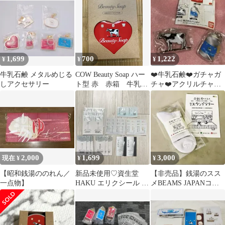
1,699
700
1,222
¥
¥
¥
牛乳石鹸 メタルめじる
COW Beauty Soap ハー
❤️牛乳石鹸❤️ガチャガ
しアクセサリー
ト型 赤 赤箱 牛乳石
チャ❤️アクリルチャー
鹸 限定 ハート 缶
ム❤️キーホルダー❤️2点
セット❤️
2,000
1,699
3,000
現在 ¥
¥
¥
【昭和銭湯ののれん／
新品未使用♡資生堂
【非売品】銭湯のスス
一点物】
HAKU エリクシール ス
メBEAMS JAPANコラ
キンケア 28点セット
ボ オリジナルソックス