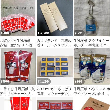
臭 天然 石鹸 ソー
けんの香り 詰替 2個
プ 洗顔
300
3,300
399
¥
¥
¥
お買い得⭐︎ 牛乳石鹸
カウブランド 赤箱の
牛乳石鹸 アクリルキー
赤箱 空き箱 １１個
香り ルームスプレ
ホルダー 牛乳瓶 ミニチ
ー ２本セット
ュア ガチャ
800
1,200
990
¥
¥
¥
一番くじ 牛乳石鹸 F賞
22 COW カウ さっぱり
牛乳石鹸 バウンシア ホ
アクリルチャーム 2種
青箱 スウェーデンハ
ワイトソープの香り 2
セット
ウスコラボ品 4個セッ
個 ボディソープ
ト