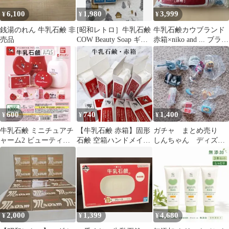
6,100
1,980
3,999
¥
¥
¥
銭湯のれん 牛乳石鹸 非
[昭和レトロ］牛乳石鹸
牛乳石鹸カウブランド
売品
COW Beauty Soap ギフ
赤箱×niko and ... ブラン
トセット 未使用
ケットインクッション
600
740
1,400
¥
¥
¥
牛乳石鹸 ミニチュアチ
【牛乳石鹸 赤箱】固形
ガチャ まとめ売り
ャーム2 ビューティー
石鹸 空箱ハンドメイド
しんちゃん ディズニ
クリーム
工作 コラージュ素材
ー
2,000
1,399
4,680
¥
¥
¥