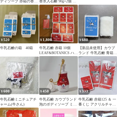
ディソープ 赤箱の香り
香水入石鹸 90g×2個 ソ
限定 詰替〔3個セッ
リューラン配合 昭和レ
ト〕
トロ
520
1,800
680
¥
¥
¥
牛乳石鹸の箱 40箱
牛乳石鹸 赤箱 10個
【新品未使用】カウブ
LEAF&BOTANICS ハン
ランド 牛乳石鹸 青箱
ドソープ
85g 1個さっぱり
600
450
333
¥
¥
¥
牛乳石鹸ミニチュアチ
牛乳石鹸 カウブランド
牛乳石鹸 赤箱125 ＆ 一
ャーム(牛さん)
泡のボディソープ ミニ
番くじ アクリルチャー
チュアチャーム ガチャ
ム