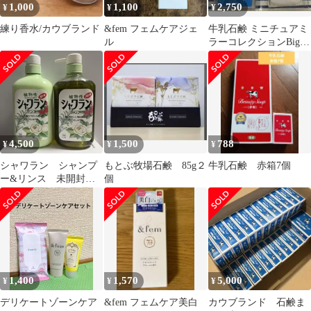
1,000
1,100
2,750
¥
¥
¥
練り香水/カウブランド
&fem フェムケアジェ
牛乳石鹸 ミニチュアミ
ル
ラーコレクションBig!
コンプリートセット
ガチャ
4,500
1,500
788
¥
¥
¥
シャワラン シャンプ
もとぶ牧場石鹸 85g２
牛乳石鹸 赤箱7個
ー&リンス 未開封
個
720ml×2 セット
1,400
1,570
5,000
¥
¥
¥
デリケートゾーンケア
&fem フェムケア美白
カウブランド 石鹸ま