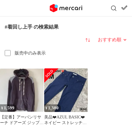
#着回し上手 の検索結果
並び替え
販売中のみ表示
1,599
1,380
¥
¥
【定番】アーバンリサ
美品❤️AZUL BASIC❤️
ーチ ドアーズ ジップパ
ネイビー ストレッチス
ーカー M 杢グレー
キニーパンツ❤️M