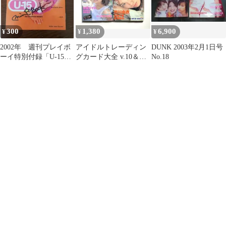
300
1,380
6,900
¥
¥
¥
2002年 週刊プレイボ
アイドルトレーディン
DUNK 2003年2月1日号
ーイ特別付録「U-15
グカード大全 v.10＆
No.18
Mini Book」小冊子
v.11 ２冊セット