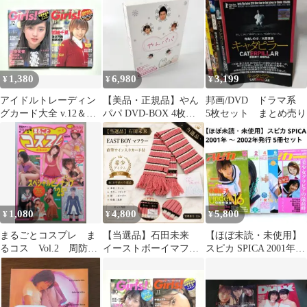
1,380
6,980
3,199
¥
¥
¥
アイドルトレーディン
【美品・正規品】やん
邦画/DVD ドラマ系
グカード大全 v.12＆
パパ DVD-BOX 4枚組
5枚セット まとめ売り
v.13 ２冊セット
長瀬智也 TOKIO ドラ
マ
1,080
4,800
5,800
¥
¥
¥
まるごとコスプレ ま
【当選品】石田未来
【ほぼ未読・未使用】
るコス Vol.2 周防玲
イーストボーイマフラ
スピカ SPICA 2001年〜
子 椎名法子 乙葉
ー 直筆サイン入りカ
2002年発行 5冊セット
川村亜紀 他
ード付