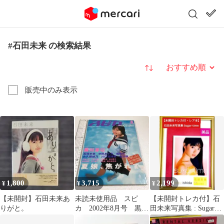
#石田未来 の検索結果
並び替え
販売中のみ表示
1,800
3,715
2,199
¥
¥
¥
【未開封】石田未来あ
未読未使用品 スピ
【未開封トレカ付】石
りがと。
カ 2002年8月号 黒川
田未来写真集 : Sugar
芽以 ほか、
time 【レア本】