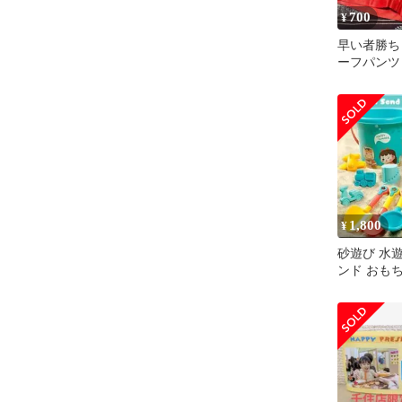
700
¥
早い者勝ち
ーフパンツ
1,800
¥
砂遊び 水
ンド おもち
個入 砂場 