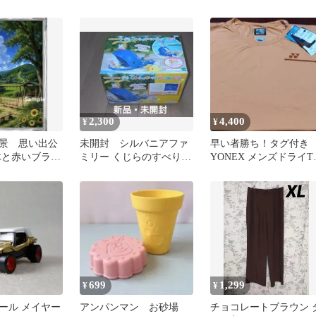
お風呂遊び 知育玩具
2,300
4,400
¥
¥
景 思い出公
未開封 シルバニアファ
早い者勝ち！タグ付き
木と赤いブラン
ミリー くじらのすべり台
YONEX メンズドライT
風景画
であそぼ
ャツ Oサイズ
699
1,299
¥
¥
ール メイヤー
アンパンマン お砂場
チョコレートブラウン 