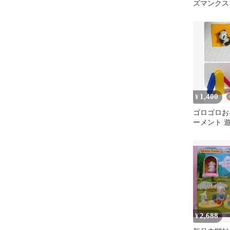
ズマンクス 
MANX バ
1,400
¥
ゴロゴロお
ーメント 
り
2,688
¥