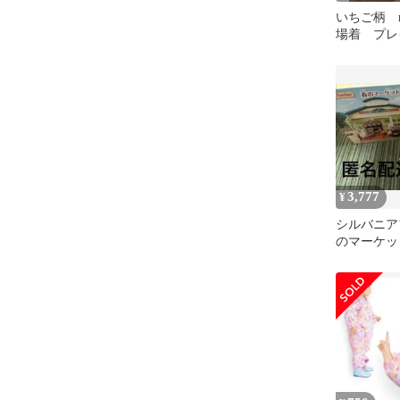
いちご柄 mo
場着 プレ
3,777
¥
シルバニア
のマーケッ
すべり台で