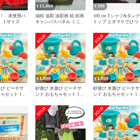
15,000
399
¥
¥
！ 未使用ハ
油絵 油彩 油彩画 絵 絵画
100 cm Tシャツ&タンク
 Lサイズ
キャンバスパネル ミニ絵
トップ とオマケでひつ
画【海と砂浜】
のショーンTシャツ
1,800
1,800
¥
¥
遊び ビーチサ
砂遊び 水遊び ビーチサ
砂遊び 水遊び ビーチサ
ゃセット 18
ンド おもちゃセット 18
ンド おもちゃセット 18
海 プール 川 ④
個入 砂場 海 プール 川 ⑤
個入 砂場 海 プール 川 