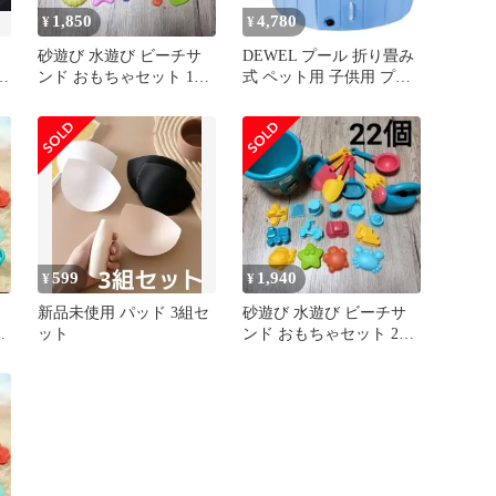
1,850
4,780
¥
¥
砂遊び 水遊び ビーチサ
DEWEL プール 折り畳み
じ
ンド おもちゃセット 16
式 ペット用 子供用 プー
個入 砂場 海 プール 川
ル直径80CM 高さ30CM
移動しやすい 持運び便利
空気入れ不要 排水簡単
PVC複合素材 耐久性優れ
ポ【直径120cm × 高さ
30cm】
599
1,940
¥
¥
新品未使用 パッド 3組セ
砂遊び 水遊び ビーチサ
ット
ンド おもちゃセット 22
③
個入 砂場 海 プール 川