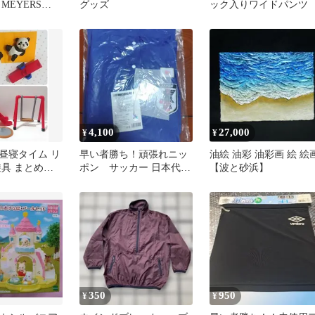
MEYERS
グッズ
ック入りワイドパンツ
ギー ミニカー
4,100
27,000
¥
¥
昼寝タイム リ
早い者勝ち！頑張れニッ
油絵 油彩 油彩画 絵 絵
遊具 まとめ売
ポン サッカー 日本代表
【波と砂浜】
ポンチョ
350
950
¥
¥