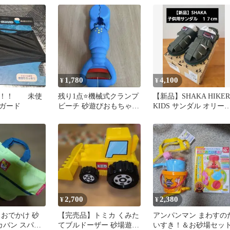
1,780
4,100
¥
¥
ち！！ 未使
残り1点⭐️機械式クランプ
【新品】SHAKA HIKER
ガード
ビーチ 砂遊びおもちゃ
KIDS サンダル オリー
子供 庭 家 砂場 幼稚園
17cm
2,700
2,380
¥
¥
 おでかけ 砂
【完売品】トミカ くみた
アンパンマン まわすの
カバン スパバ
てブルドーザー 砂場遊び
いすき！＆お砂場セッ