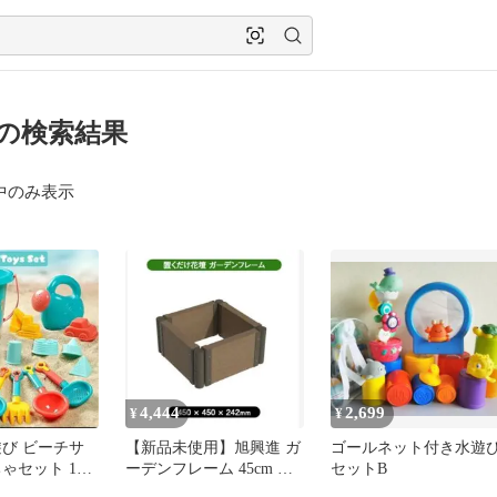
 の検索結果
中のみ表示
4,444
2,699
¥
¥
遊び ビーチサ
【新品未使用】旭興進 ガ
ゴールネット付き水遊
ゃセット 18
ーデンフレーム 45cm 花
セットB
海 プール 川 ⑥
壇