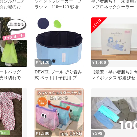
☆シルバニア
ウインドブレーカー ブ
早い者勝ち！！未使用
☆お城のおす
ラウン 110〜120 砂場あ
ンブロネッククーラー
ルセット フロ
そび
4,120
1,400
¥
¥
トートバッグ
DEWEL プール 折り畳み
【最安・早い者勝ち】
売り切れで
式 ペット用 子供用 プー
ンドボックス 砂遊びセ
ール アウトド
ル直径80CM 高さ30CM
ト 3coins
移動しやすい 持運び便利
空気入れ不要 排水簡単
PVC複合素材 耐久性優れ
ポー【直径80cm × 高さ
30cm】
1,580
599
¥
¥