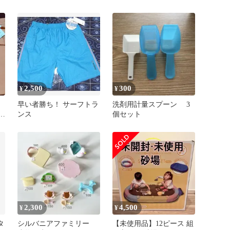
ィングボード
2,500
300
¥
¥
早い者勝ち！ サーフトラ
洗剤用計量スプーン 3
シ
ンス
個セット
2,300
4,500
¥
¥
タ
シルバニアファミリー
【未使用品】12ピース 組