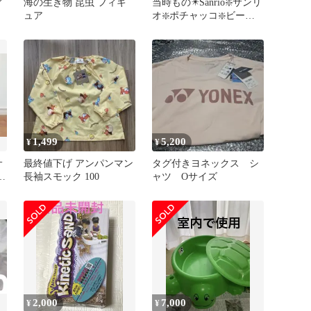
ア
海の生き物 昆虫 フィギ
当時もの✴️Sanrio❇️サンリ
ュア
オ❇️ポチャッコ❇️ビーチ
ボール
1,499
5,200
¥
¥
サ
最終値下げ アンパンマン
タグ付きヨネックス シ
ッ
長袖スモック 100
ャツ Oサイズ
2,000
7,000
¥
¥