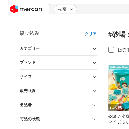
ンツにスキップ
#砂場
絞り込み
#砂場
クリア
カテゴリー
販売
ブランド
サイズ
販売状況
出品者
1,800
¥
砂遊び 水
商品の状態
ンド おもち
個入 砂場 