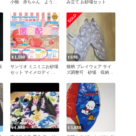
小物 赤ちゃん ようち
み立て お砂場セット
えん アヒル バラ売
り まとめ売り
1,100
690
¥
¥
画
サンリオ ミニミニお砂場
猫柄 プレイウェア サイ
セット マイメロディ ポ
ズ調整可 砂場 収納袋
ムポムプリン ガチャ セ
付き
ット
1,880
3,888
¥
¥