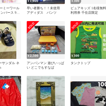
1,900
300
¥
¥
ーミーワール
早い者勝ち！！未使用
ピュアキッズ 1名様無
ンパース 90
アディダス パンツ
利用券 千住店限定
2,500
300
¥
¥
ビーサンダル ネ
アンパンマン 遊びいっぱ
タンクトップ
m
い どこでもすなば