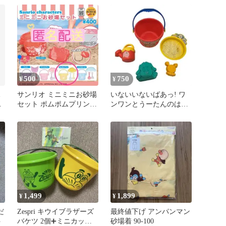
み 匿名配送
ンパクト シンプル
500
750
¥
¥
サンリオ ミニミニお砂場
いないいないばあっ! ワ
ブ
セット ポムポムプリン
ンワンとうーたんのはじ
ガチャ
めてのお砂場セット
1,499
1,899
¥
¥
だ
Zespri キウイブラザーズ
最終値下げ アンパンマン
ト
バケツ 2個➕ミニカッテ
砂場着 90-100