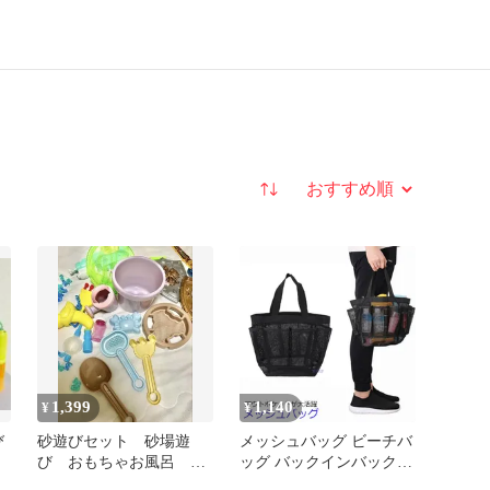
並び替え
1,399
1,140
¥
¥
び
砂遊びセット 砂場遊
メッシュバッグ ビーチバ
び おもちゃお風呂 ビ
ッグ バックインバック
ーチ遊びセット 送料込
ジム 砂場 温泉 サウナ コ