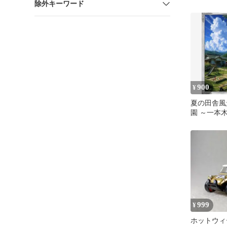
除外キーワード
ッグ
900
¥
夏の田舎風
園 ～一本
コ～ 開運
999
¥
ホットウィ