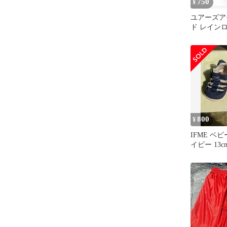
750
¥
ユアーズア
ド レインロ
ピンク水彩
800
¥
IFME ベ
イビー 13c