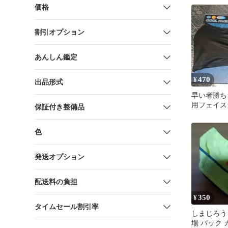
価格
割引オプション
あんしん鑑定
470
¥
出品形式
早い者勝
用フェイス
保証付き整備品
色
発送オプション
配送料の負担
350
¥
タイムセール割引率
しまじろう
場 バック 