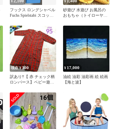
2,100
1,400
¥
¥
料
フックス ロングシャベル
砂遊び 水遊び お風呂の
Fuchs Spielstabi スコップ
おもちゃ（トイローヤル
砂場
/ Toyroyal）
300
17,000
現在 ¥
¥
訳あり‼️【 赤 チェック柄
油絵 油彩 油彩画 絵 絵画
ロンパース】ベビー遊び
【海と波】
服 遊び着 つなぎ 野
外