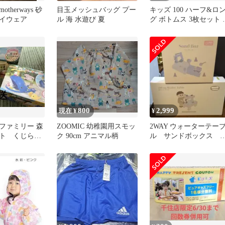
therways 砂
目玉メッシュバッグ プー
キッズ 100 ハーフ&ロ
イウェア
ル 海 水遊び 夏
グ ボトムス 3枚セット 
ボン スパッツ
800
2,999
現在 ¥
¥
ファミリー 森
ZOOMIC 幼稚園用スモッ
2WAY ウォーターテー
ト くじらの
ク 90cm アニマル柄
ル サンドボックス 
あそぼ
リーコインズ