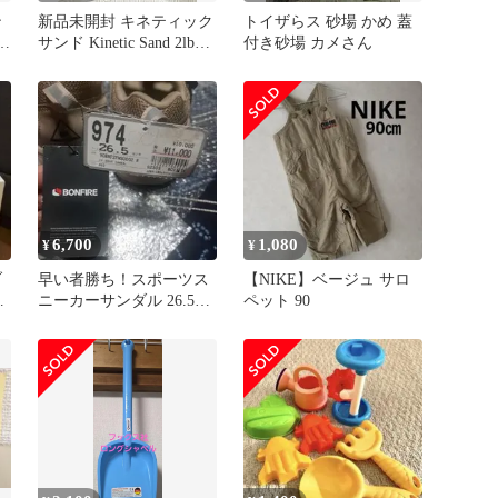
ン
新品未開封 キネティック
トイザらス 砂場 かめ 蓋
ズ
サンド Kinetic Sand 2lb
付き砂場 カメさん
910g
6,700
1,080
¥
¥
ブ
早い者勝ち！スポーツス
【NIKE】ベージュ サロ
ス
ニーカーサンダル 26.5cm
ペット 90
ベージュ