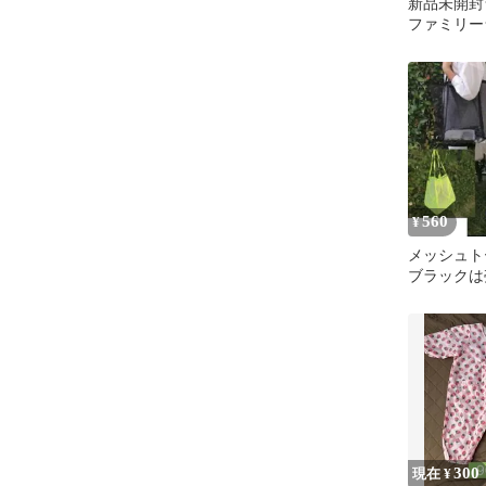
新品未開封
ファミリー
なば プー
ーラウサギ
560
¥
メッシュ
ブラックは
す！ 海 プ
ア 軽量
300
現在 ¥