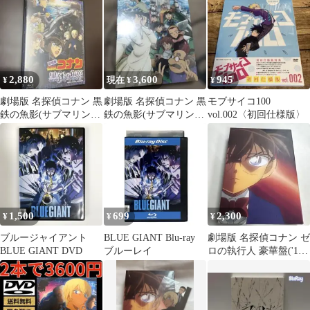
ビ/Sh…
テレ…
2,880
3,600
945
¥
現在 ¥
¥
劇場版 名探偵コナン 黒
劇場版 名探偵コナン 黒
モブサイコ100
鉄の魚影(サブマリン)
鉄の魚影(サブマリン)
vol.002〈初回仕様版〉
('23 DVD 美品
豪華盤('23小学館/読売
テレ…
1,500
699
2,300
¥
¥
¥
ブルージャイアント
BLUE GIANT Blu-ray
劇場版 名探偵コナン ゼ
BLUE GIANT DVD
ブルーレイ
ロの執行人 豪華盤('18
小学館/読売テレビ/日本
テレ…