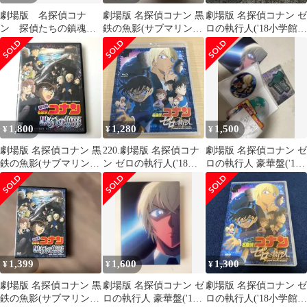
劇場版 名探偵コナ
劇場版 名探偵コナン 黒
劇場版 名探偵コナン ゼ
ン 探偵たちの鎮魂歌
鉄の魚影(サブマリン)
ロの執行人('18小学館/
&ゼロの執行人&紺青の
豪華盤('23小学館/読売
読売テレビ/日本テレ
拳&ハロウィンの花嫁
テレ…
ビ/Sh…
1,800
1,280
1,500
¥
¥
¥
劇場版 名探偵コナン 黒
220.劇場版 名探偵コナ
劇場版 名探偵コナン ゼ
鉄の魚影(サブマリン)
ン ゼロの執行人('18小
ロの執行人 豪華盤('18
('23小学館/読売テレビ/
学館/読売テレビ/日本テ
小学館/読売テレビ/日本
日本テ
レビ
テレ…
1,399
1,600
1,300
¥
¥
¥
劇場版 名探偵コナン 黒
劇場版 名探偵コナン ゼ
劇場版 名探偵コナン ゼ
鉄の魚影(サブマリン)
ロの執行人 豪華盤('18
ロの執行人('18小学館/