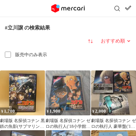
#立川譲 の検索結果
並び替え
販売中のみ表示
1,700
1,900
2,000
¥
¥
¥
劇場版 名探偵コナン 黒
劇場版 名探偵コナン ゼ
劇場版 名探偵コナン ゼ
鉄の魚影(サブマリン)
ロの執行人('18小学館/
ロの執行人 豪華盤('18
DVD
読売テレビ/日本テレ
小学館/読売テレビ/日本