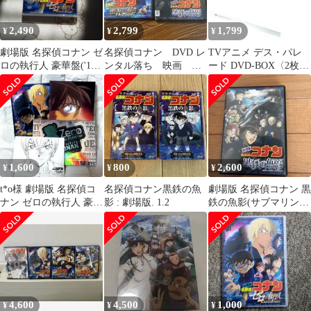
2,490
2,799
1,799
¥
¥
¥
劇場版 名探偵コナン ゼ
名探偵コナン DVD レ
TVアニメ デス・パレ
ロの執行人 豪華盤('18
ンタル落ち 映画 劇
ード DVD-BOX〈2枚
小学館/読売テレビ/日本
場版 怪盗キッド ア
組〉
テレ…
ニメ CD
1,600
800
2,600
¥
¥
¥
t*o様 劇場版 名探偵コ
名探偵コナン黒鉄の魚
劇場版 名探偵コナン 黒
ナン ゼロの執行人 豪華
影 : 劇場版. 1.2
鉄の魚影(サブマリン)
盤('18小学館/読売テレ
('23小学館
ビ/
4,600
4,500
1,000
¥
¥
¥