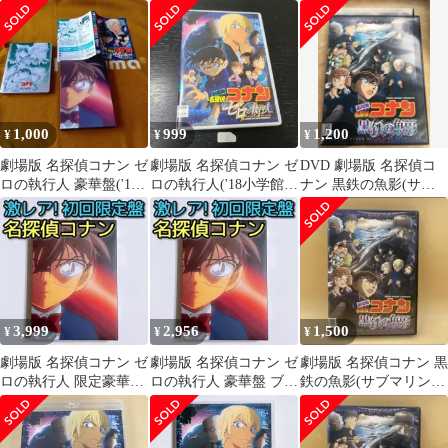
('23小学館/読売テレビ/
小学館/読売テレビ/日本
読売テレビ/日本テレ
日本…
テレ…
ビ/Sh…
1,000
999
1,200
¥
¥
¥
劇場版 名探偵コナン ゼ
劇場版 名探偵コナン ゼ
DVD 劇場版 名探偵コ
ロの執行人 豪華盤('18
ロの執行人('18小学館/
ナン 黒鉄の魚影(サブ
小学館/読売テレビ/日本
読売テレビ/日本テレ
マリン) レンタル版
テレ…
ビ/Sh…
3,999
2,956
1,500
¥
¥
¥
劇場版 名探偵コナン ゼ
劇場版 名探偵コナン ゼ
劇場版 名探偵コナン 黒
ロの執行人 限定豪華盤
ロの執行人 豪華盤 ブル
鉄の魚影(サブマリン)
ブルーレイ DVD 映画
ーレイ DVD 美品！ 映
DVD
美品！
画