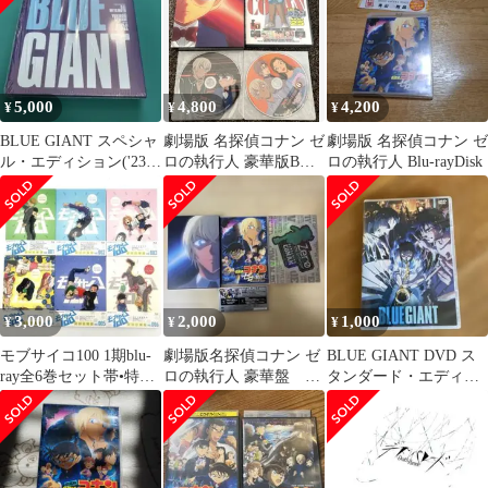
5,000
4,800
4,200
¥
¥
¥
BLUE GIANT スペシャ
劇場版 名探偵コナン ゼ
劇場版 名探偵コナン ゼ
ル・エディション('23映
ロの執行人 豪華版BD
ロの執行人 Blu-rayDisk
画「BLUE GIAN…
＋他名探偵コナンDVD
セット
3,000
2,000
1,000
¥
¥
¥
モブサイコ100 1期blu-
劇場版名探偵コナン ゼ
BLUE GIANT DVD ス
ray全6巻セット帯•特典
ロの執行人 豪華盤 安
タンダード・エディシ
あり【初回仕様版】
室透
ョン