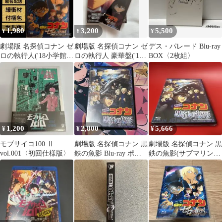
1,980
3,200
5,500
¥
¥
¥
劇場版 名探偵コナン ゼ
劇場版 名探偵コナン ゼ
デス・パレード Blu-ray
ロの執行人('18小学館/
ロの執行人 豪華盤('18
BOX〈2枚組〉
読売テレビ/日本テレ
小学館/読売テレビ/日本
ビ/Sh…
テレ…
1,200
2,800
5,666
¥
¥
¥
モブサイコ100 Ⅱ
劇場版 名探偵コナン 黒
劇場版 名探偵コナン 黒
vol.001〈初回仕様版〉
鉄の魚影 Blu-ray ポス
鉄の魚影(サブマリン)
トカード付き
('23小学館/読売テレビ/
日本…