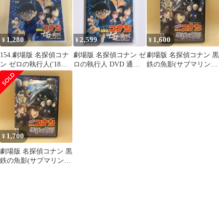
1,280
2,599
1,600
¥
¥
¥
154.劇場版 名探偵コナ
劇場版 名探偵コナン ゼ
劇場版 名探偵コナン 黒
ン ゼロの執行人('18小
ロの執行人 DVD 通常
鉄の魚影(サブマリン)
学館/読売テレビ/日本テ
盤 映画 アニメ 安室透
DVD
レビ
1,700
¥
劇場版 名探偵コナン 黒
鉄の魚影(サブマリン)
DVD