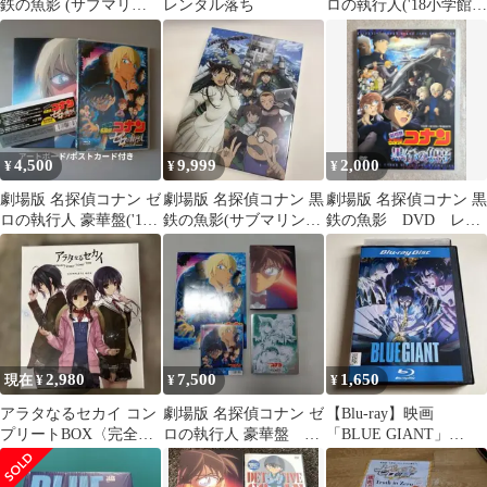
鉄の魚影 (サブマリン)
レンタル落ち
ロの執行人('18小学館/
DVD レンタル落ち 映
読売テレビ/日本テレ
画
ビ/Sh…
4,500
9,999
2,000
¥
¥
¥
劇場版 名探偵コナン ゼ
劇場版 名探偵コナン 黒
劇場版 名探偵コナン 黒
ロの執行人 豪華盤('18
鉄の魚影(サブマリン)
鉄の魚影 DVD レン
小学館/読売テレビ/日本
豪華盤('23小学館/読売
タル アニメ くろが
テレ…
テレ…
ねのサブマリン
2,980
7,500
1,650
現在 ¥
¥
¥
アラタなるセカイ コン
劇場版 名探偵コナン ゼ
【Blu-ray】映画
プリートBOX〈完全生
ロの執行人 豪華盤
「BLUE GIANT」
産限定版・2枚組〉
DVD パンフレット
(2023)
サントラ