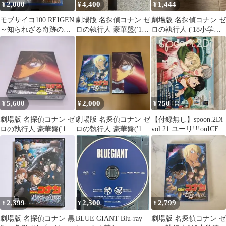
2,000
4,400
1,444
¥
¥
¥
モブサイコ100 REIGEN
劇場版 名探偵コナン ゼ
劇場版 名探偵コナン ゼ
～知られざる奇跡の霊
ロの執行人 豪華盤('18
ロの執行人 ('18小学館/
能力者～
小学館/読売テレビ/日本
読売テレビ/日本テレビ
テレ…
5,600
2,000
750
¥
¥
¥
劇場版 名探偵コナン ゼ
劇場版 名探偵コナン ゼ
【付録無し】spoon.2Di
ロの執行人 豪華盤('18
ロの執行人 豪華盤('18
vol.21 ユーリ!!!onICE
小学館/読売テレビ/
小学館/読売テレビ/日本
モブサイコ
テレ…
2,399
2,500
2,799
¥
¥
¥
劇場版 名探偵コナン 黒
BLUE GIANT Blu-ray
劇場版 名探偵コナン ゼ