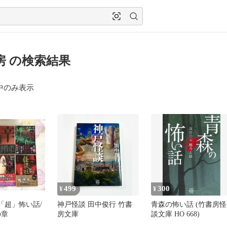
房 の検索結果
中のみ表示
499
300
¥
¥
「超」怖い話/
神戸怪談 田中俊行 竹書
青森の怖い話 (竹書房怪
の章
房文庫
談文庫 HO 668)