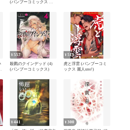
(バンブーコミックス 麗
人セレクション)
557
519
¥
¥
い
殺戮のクインデッド (4)
虎と浮雲 (バンブーコミ
ミ
(バンブーコミックス)
ックス 麗人uno!)
441
300
¥
¥