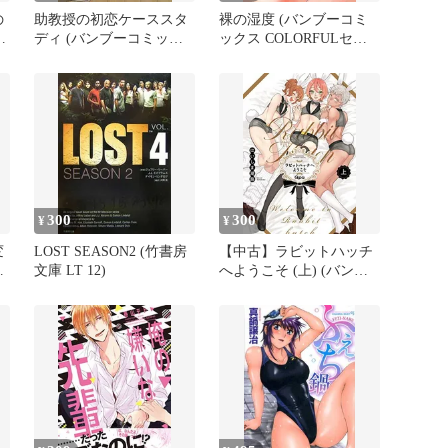
の
助教授の初恋ケーススタ
裸の湿度 (バンブーコミ
ト
ディ (バンブーコミック
ックス COLORFULセレ
ス moment)
クト)
300
300
¥
¥
変
LOST SEASON2 (竹書房
【中古】ラビットハッチ
で
文庫 LT 12)
へようこそ (上) (バンブ
ーコミックス)