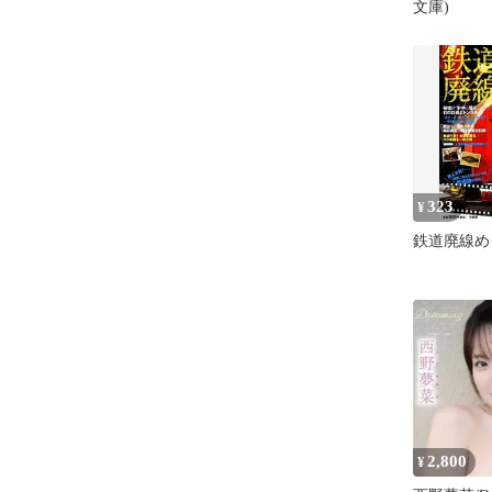
文庫)
323
¥
鉄道廃線め
2,800
¥