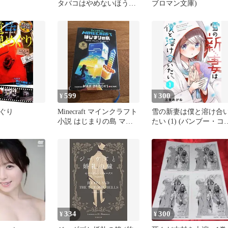
タバコはやめないほうが
ブロマン文庫)
いいい
599
300
¥
¥
ぐり
Minecraft マインクラフト
雪の新妻は僕と溶け合
小説 はじまりの島 マッ
たい (1) (バンブー・コ
クス・ブルックス
ックス)
334
300
¥
¥