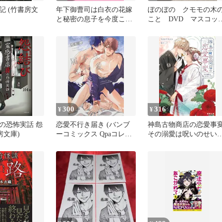
記 (竹書房文
年下御曹司は白衣の花嫁
ぼのぼの クモモの木
と秘密の息子を今度こそ
こと DVD マスコッ
逃さない (蜜夢文庫 MY
付 特典映像 2003年
101)
300
316
¥
¥
の恐怖実話 怨
恋愛不行き届き (バンブ
神島古物商店の恋愛事
房文庫)
ーコミックス Qpaコレク
その溺愛は呪いのせい
ション)
す (蜜夢文庫 MY 100)