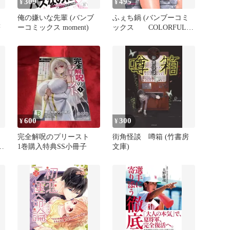
309
495
¥
¥
俺の嫌いな先輩 (バンブ
ふぇち鍋 (バンブーコミ
著
ーコミックス moment)
ックス COLORFUL
SELECT)
600
300
¥
¥
完全解呪のプリースト
街角怪談 噂箱 (竹書房
レ
1巻購入特典SS小冊子
文庫)