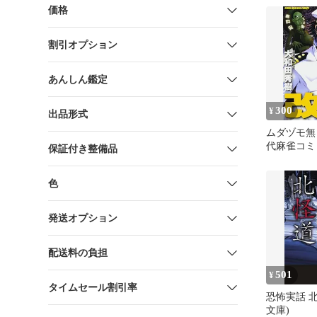
価格
割引オプション
あんしん鑑定
300
¥
出品形式
ムダヅモ無き
代麻雀コミ
保証付き整備品
色
発送オプション
配送料の負担
501
¥
タイムセール割引率
恐怖実話 北
文庫)