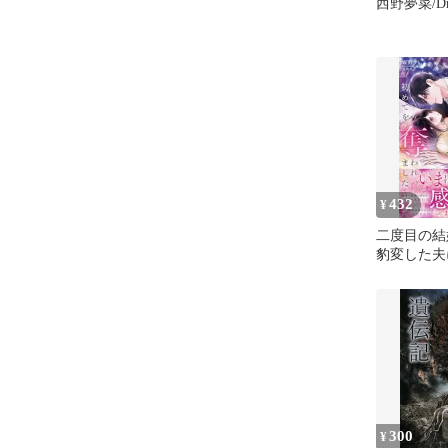
西野夢菜/Dre
432
¥
二度目の結
豹変した夫
われました 
108)
300
¥