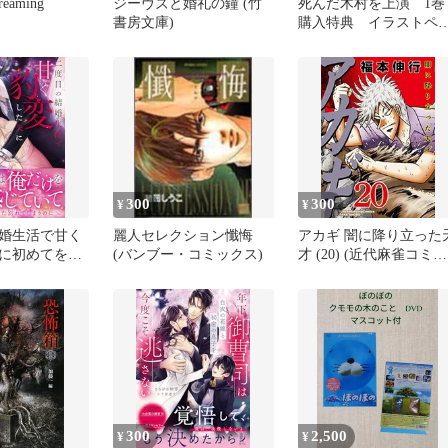
aming
ジーヴズと婚礼の鐘 (竹
死んだ木村を上演 1巻
書房文庫)
購入特典 イラストペ
パー 4枚
300
300
¥
¥
婚生活で甘く
麗人セレクション懺悔
アカギ 闇に降り立った
に初めてを奪
(バンブー・コミックス)
才 (20) (近代麻雀コミッ
(蜜夢文庫 MY
クス)
300
2,500
¥
¥