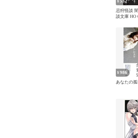
532
¥
忌狩怪談 闇
談文庫 HO 6
986
¥
あなたの孤