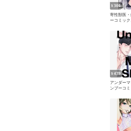
300
¥
寄性獣医・鈴
ーコミックス
SELECT)
479
¥
アンダーマ
ンブーコミ
moment)