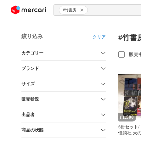
ンツにスキップ
#竹書房
絞り込み
#竹書
クリア
カテゴリー
販売
ブランド
サイズ
販売状況
出品者
1,500
¥
6冊セット/
商品の状態
怪談社 天