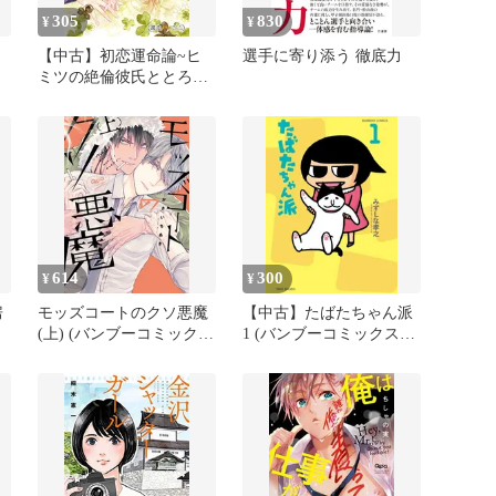
305
830
¥
¥
【中古】初恋運命論~ヒ
選手に寄り添う 徹底力
ミツの絶倫彼氏ととろと
ろに愛し合っちゃダメで
すか?~ 上 (バンブーコミ
ックス 潤恋オトナセレク
ション)
614
300
¥
¥
房
モッズコートのクソ悪魔
【中古】たばたちゃん派
(上) (バンブーコミックス
1 (バンブーコミックス)
Qpaコレクション)
[Comic] みずしな孝之