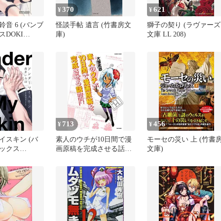
370
621
¥
¥
音 6 (バンブ
怪談手帖 遺言 (竹書房文
獅子の契り (ラヴァーズ
DOKI
庫)
文庫 LL 208)
713
456
¥
¥
イスキン (バ
素人のウチが10日間で漫
モーセの災い 上 (竹書
ックス
画原稿を完成させる話
文庫)
(バンブーコミックス)