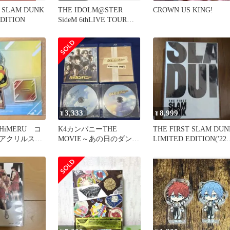
T SLAM DUNK
THE IDOLM@STER
CROWN US KING!
EDITION
SideM 6thLIVE TOUR
NEXT …
3,333
8,999
¥
¥
iMERU コ
K4カンパニーTHE
THE FIRST SLAM DUN
アクリルスタ
MOVIE～あの日のダンボ
LIMITED EDITION('22
ール～ Blu-ray 特典付き