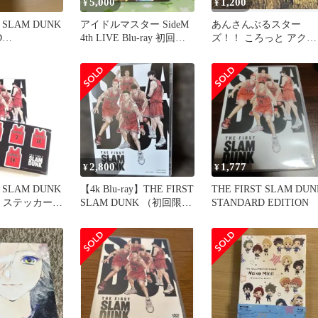
5,000
1,200
¥
¥
T SLAM DUNK
アイドルマスター SideM
あんさんぶるスター
D
4th LIVE Blu-ray 初回生
ズ！！ ころっと アクリ
2…
産限定盤
ルミニフィギュア 天城
音 椎名ニキ
2,800
1,777
¥
¥
T SLAM DUNK
【4k Blu-ray】THE FIRST
THE FIRST SLAM DUN
D ステッカー付
SLAM DUNK （初回限定
STANDARD EDITION
版）