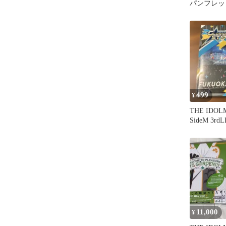
パンフレッ
499
¥
THE IDOL
SideM 3rd
GLORfc
11,000
¥