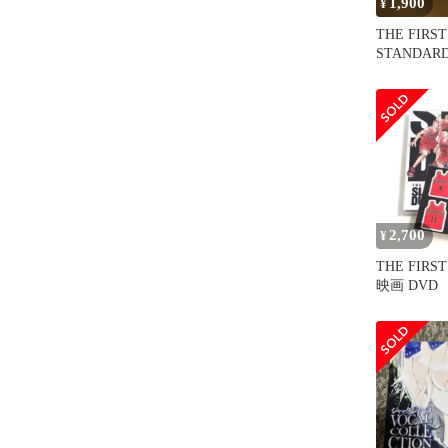
1,900
¥
THE FIRS
STANDAR
EDITION('
2,700
¥
THE FIRS
映画 DV
き