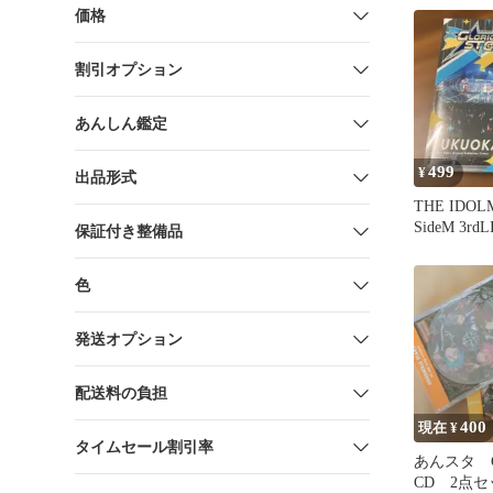
価格
割引オプション
あんしん鑑定
499
¥
出品形式
THE IDOL
SideM 3rd
保証付き整備品
GLORfd
色
発送オプション
配送料の負担
400
現在 ¥
タイムセール割引率
あんスタ C
CD 2点