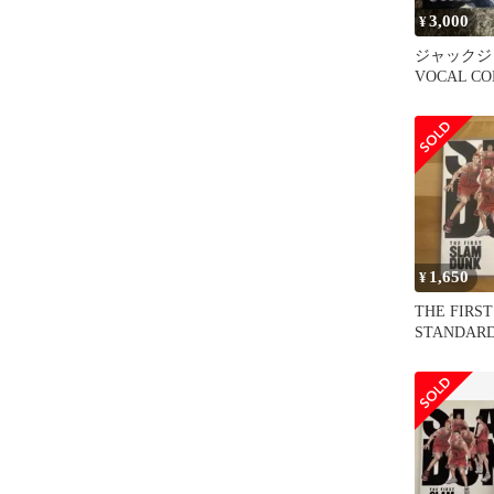
3,000
¥
ジャックジ
VOCAL CO
1,650
¥
THE FIRS
STANDAR
EDITION('