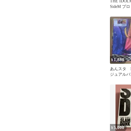
THE IDOL
SideM プロ
G@RDEN!!
1,888
¥
あんスタ H
ジュアルバ
めたアイド
5,000
¥