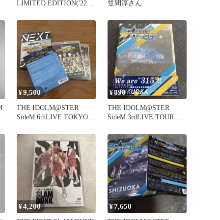
LIMITED EDITION('22…
笠間淳さん
9,500
890
¥
¥
M
THE IDOLM@STER
THE IDOLM@STER
SideM 6thLIVE TOKYO
SideM 3rdLIVE TOUR～
両日
GLORI…
4,200
7,650
¥
¥