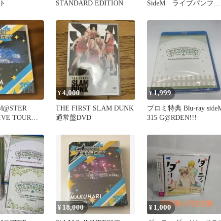
ト
STANDARD EDITION
SideM ライブパンフレ
ット
4,000
1,999
¥
¥
M@STER
THE FIRST SLAM DUNK
プロミ特典 Blu-ray side
LIVE TOUR～
通常盤DVD
315 G@RDEN!!!
18,000
1,000
¥
¥