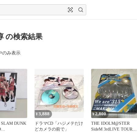
淳 の検索結果
中のみ表示
3,888
2,800
¥
¥
T SLAM DUNK
ドラマCD「ハジメテだけ
THE IDOLM@STER
D
どカメラの前で」
SideM 3rdLIVE TOUR
2…
GLORI…