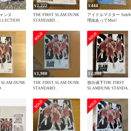
2,222
444
¥
¥
ャンヌ
THE FIRST SLAM DUNK
アイドルマスター Side
LLECTION
STANDARD
理由あってMini!
EDITION('2…
1,980
2,900
¥
¥
T SLAM DUNK
THE FIRST SLAM DUNK
放出値下THE FIRST
D
STANDARD
SLAMDUNK STANDAR
2…
EDITION('2…
ED