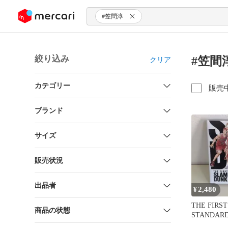
ンツにスキップ
#笠間淳
絞り込み
#笠間
クリア
カテゴリー
販売
ブランド
サイズ
販売状況
出品者
2,480
¥
THE FIRS
商品の状態
STANDAR
EDITION('