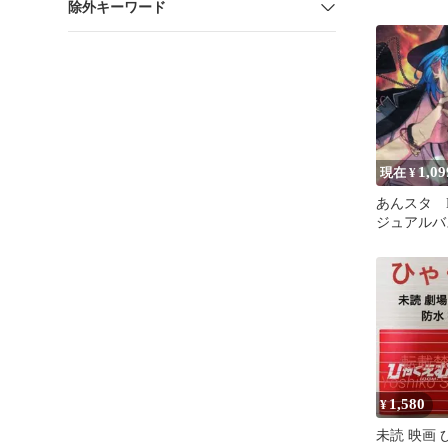
除外キーワード
1,09
現在 ¥
あんスタ H
ジュアルバ
略！迷宮結
の糸
1,580
¥
未読 映画