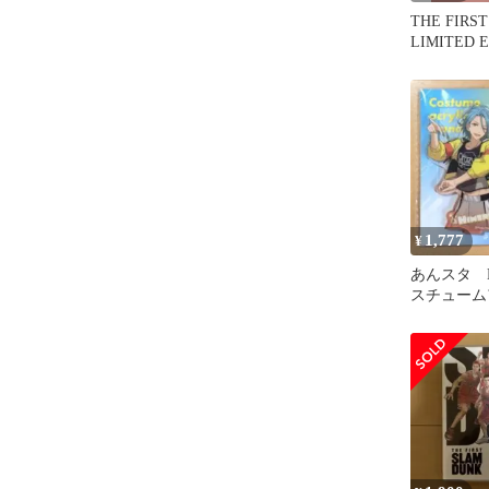
THE FIRS
LIMITED 
1,777
¥
あんスタ H
スチューム
ンド