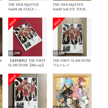
THE IDOLM@STER
THE IDOLM@STER
SideM 4th STAGE～
SideM 3rdLIVE TOUR～
TRE@SURE…
GLORfe
2,599
3,500
¥
¥
K
【送料無料】THE FIRST
THE FIRST SLAM DUNK
…
SLAM DUNK【Blu-ray】
ブルーレイ