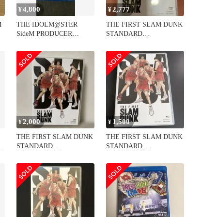
4,800
2,777
¥
¥
M
THE IDOLM@STER
THE FIRST SLAM DUNK
SideM PRODUCER
STANDARD
MEETING 3…
EDITION('2…
2,000
1,500
¥
¥
THE FIRST SLAM DUNK
THE FIRST SLAM DUNK
D
STANDARD
STANDARD
EDITION('2…
EDITION('2…