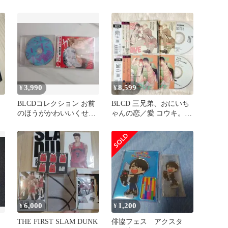
Blu-ray
THE DREAM
3,990
8,599
¥
¥
BLCDコレクション お前
BLCD 三兄弟、おにいち
のほうがかわいいくせに
ゃんの恋／愛 コウキ。
CD &アニメイト特典トー
ドラマCD
クCD
6,000
1,200
¥
¥
THE FIRST SLAM DUNK
俳協フェス アクスタ