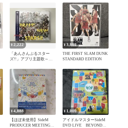
2,222
3,800
¥
¥
「あんさんぶるスター
THE FIRST SLAM DUNK
ズ!!」アプリ主題歌～
STANDARD EDITION
BRAND NEW STARS!!
4,888
1,000
¥
¥
【ほぼ未使用】SideM
アイドルマスターSideM
PRODUCER MEETING
DVD LIVE BEYOND