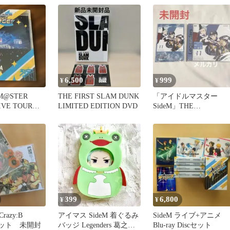
6,500
999
¥
¥
M@STER
THE FIRST SLAM DUNK
「アイドルマスター
LIVE TOUR～
LIMITED EDITION DVD
SideM」THE
IDOLM@STER SideM
49…
399
6,800
¥
¥
razy:B
アイマス SideM 着ぐるみ
SideM ライブ+アニメ
セット 未開封
バッジ Legenders 葛之葉
Blu-ray Discセット