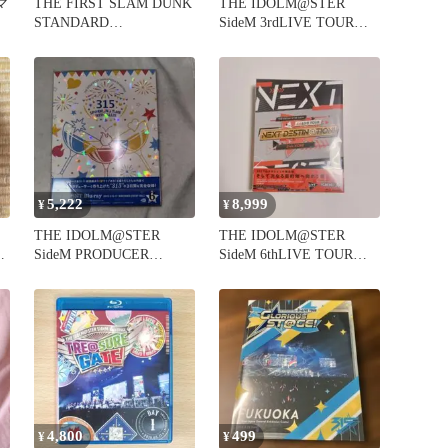
マ
THE FIRST SLAM DUNK
THE IDOLM@STER
STANDARD
SideM 3rdLIVE TOUR
EDITION('2…
GLORI…
5,222
8,999
¥
¥
THE IDOLM@STER
THE IDOLM@STER
VE
SideM PRODUCER
SideM 6thLIVE TOUR
MEETING
KOBE
4,800
499
¥
¥