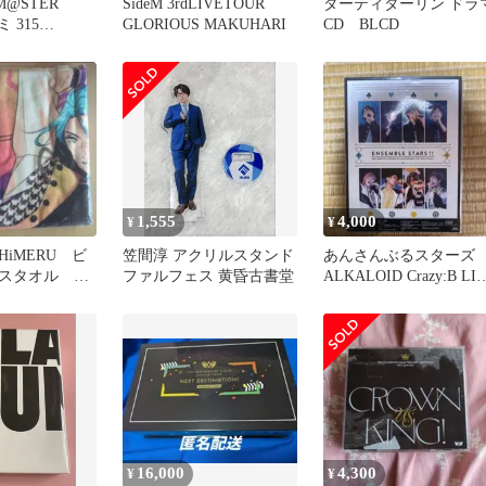
M@STER
SideM 3rdLIVETOUR
ダーティダーリン ドラ
ミ 315
GLORIOUS MAKUHARI
CD BLCD
!
1,555
4,000
¥
¥
iMERU ビ
笠間淳 アクリルスタンド
あんさんぶるスターズ
スタオル 秘
ファルフェス 黄昏古書堂
ALKALOID Crazy:B LI
ル
BluRay
16,000
4,300
¥
¥