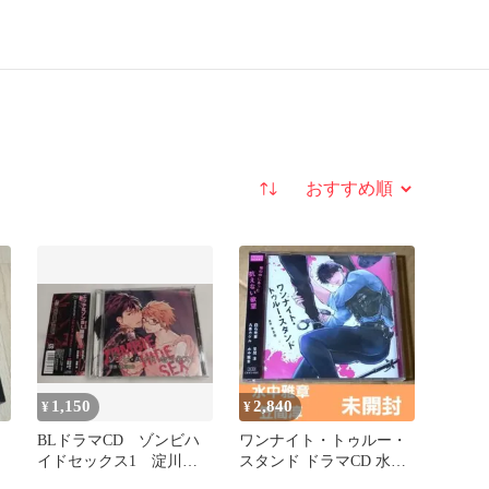
並び替え
1,150
2,840
¥
¥
BLドラマCD ゾンビハ
ワンナイト・トゥルー・
イドセックス1 淀川ゆ
スタンド ドラマCD 水中
お
雅章 笠間淳 BLCD 新品