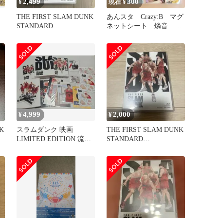
2,499
300
¥
現在 ¥
THE FIRST SLAM DUNK
あんスタ Crazy:B マグ
STANDARD
ネットシート 燐音
燐
EDITION('2…
HiMERU ニキ こはく
4,999
2,000
¥
¥
K
スラムダンク 映画
THE FIRST SLAM DUNK
LIMITED EDITION 流川
STANDARD
楓 キーホルダー
EDITION('2…