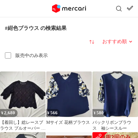
#紺色ブラウス の検索結果
並び替え
販売中のみ表示
2,680
566
580
¥
¥
¥
【着回し】総レースブ
Mサイズ 花柄ブラウス
バックリボンブラウ
ラウス プルオーバー 花
ス 袖シースルー
柄 紺 5L