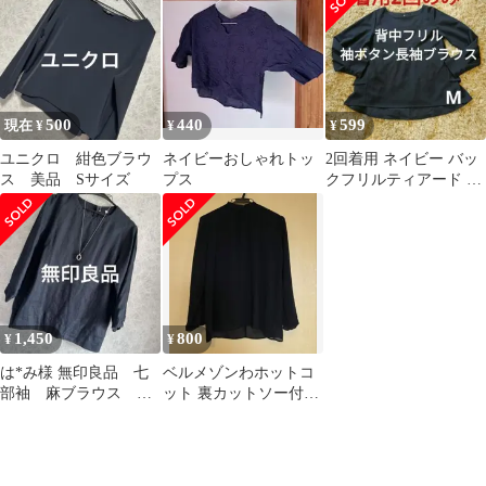
500
440
599
現在 ¥
¥
¥
ユニクロ 紺色ブラウ
ネイビーおしゃれトッ
2回着用 ネイビー バッ
ス 美品 Sサイズ
プス
クフリルティアード 長
袖ブラウス
1,450
800
¥
¥
は*み様 無印良品 七
ベルメゾンわホットコ
部袖 麻ブラウス 紺
ット 裏カットソー付き
色 Mサイズ 美品
スタンドネックブラウ
ス M サイズ