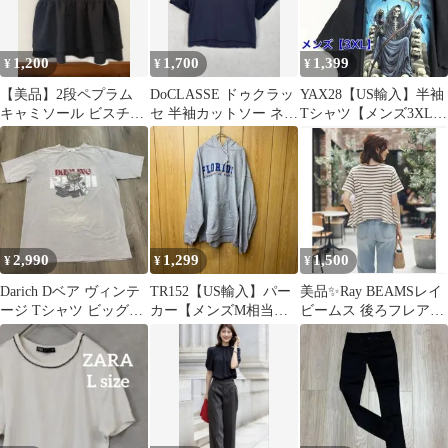
1,200
1,700
1,399
¥
¥
¥
【美品】2段ペプラム
DoCLASSE ドゥクラッ
YAX28【US輸入】半袖
キャミソール ビスチェ
セ 半袖カットソー ネイ
Tシャツ【メンズ3XL】
黒 サイドファスナー付
ビー レース Mサイズ
黒色
き
2,990
1,299
1,500
¥
¥
¥
Darich Dベア ヴィンテ
TR152【US輸入】パー
美品✨Ray BEAMSレイ
ージ Tシャツ ビッグシ
カー【メンズМ相当】
ビームス 後ろフレアボ
ルエット グレージュ
グレー
ーダーTブラウン×白 フ
半袖
リー