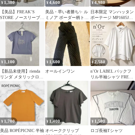
1,380
4,600
4,980
¥
¥
¥
【美品】FREAK’S
美品・早い者勝ち✨ ル
日本限定 マンハッタン
STORE ノースリーブプ
ミノア ボーダー柄トッ
ポーテージ MP1605JR
リーツブラウス F
プス Mサイズ ブラック
デュロン グレー
ホワイト
1,100
1,600
2,580
¥
¥
¥
【新品未使用】rienda
オールインワン
n’Or LABEL バックフ
リンダ メタリックロゴ
リル半袖シャツ FREE
Tシャツ F 定価4,950
白 オーバーサイズ
1,700
1,400
1,500
¥
¥
¥
美品 ROPÉPICNIC 半袖
オペーククリップ
ロゴ長袖Tシャツ