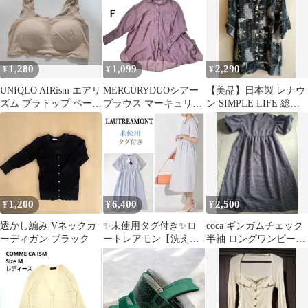
1,280
1,099
2,290
¥
¥
¥
UNIQLO AIRism エアリ
MERCURYDUOシアー
【美品】日本製 レナウ
ズム ブラトップ ベージ
ブラウス マーキュリー
ン SIMPLE LIFE 総柄
ュ XL 美品
デュオ前後差シャツ透
半袖シャツ M 黒レトロ
け感パープル
1,200
6,400
2,500
¥
¥
¥
透かし編み Vネックカ
✨未使用タグ付き✨ロ
coca ギンガムチェック
ーディガン ブラック
ートレアモン【洗え
半袖 ロングワンピース
る】Vネック ドルマン
M 美品
ロングワンピース38