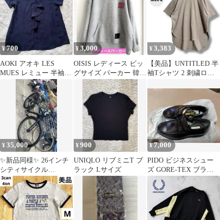
700
3,000
3,383
¥
¥
¥
AOKI アオキ LES
OISIS レディース ビッ
【美品】UNTITLED 半
MUES レミュー 半袖
グサイズ パーカー 韓国
袖Tシャツ 2 刺繍ロゴ
カットソー トップス L
ロゴ 良品 美品
コットン100% 日本製
35,000
900
7,000
¥
¥
¥
✨新品同様✨ 26インチ
UNIQLO リブミニT ブ
PIDO ビジネスシュー
シティサイクル
ラック Lサイズ
ズ GORE-TEX ブラッ
「ORDE+」– シマノ製6
ク
段変速