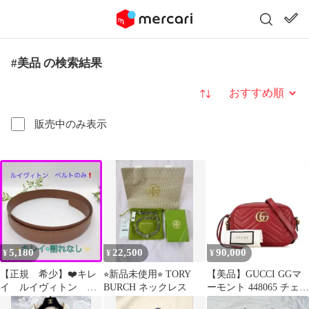
#美品 の検索結果
並び替え
販売中のみ表示
5,180
22,500
90,000
¥
¥
¥
【正規 希少】❤️キレ
⭐︎新品未使用⭐︎ TORY
【美品】GUCCI GGマ
イ ルイヴィトン
BURCH ネックレス
ーモント 448065 チェー
バックルなし ベルト
ンショルダーバッグ