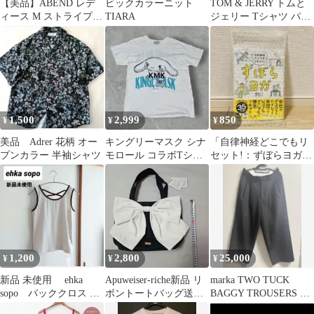
【美品】ABEND レデ
ビックカラーニット
TOM & JERRY トムと
ィース M ストライプ
TIARA
ジェリー Tシャツ パン
シャツ ブラウス 刺繍
ツ ジャージ上下セット
白
M
1,500
2,999
850
¥
¥
¥
美品 Adrer 花柄 オー
キングリーマスク シナ
「自律神経どこでもリ
プンカラー 半袖シャツ
モロール コラボTシャ
セット!：ずぼらヨガ
ツ KMK サンリオ ホワ
」
イト ✨
1,200
2,800
25,000
¥
¥
¥
新品 未使用 ehka
Apuweiser-riche新品 リ
marka TWO TUCK
sopo バッククロス バ
ボントートバッグ送料
BAGGY TROUSERS 黒
イカラー タンクトッ
ギリギリ込み値下げ価
1 タグ付