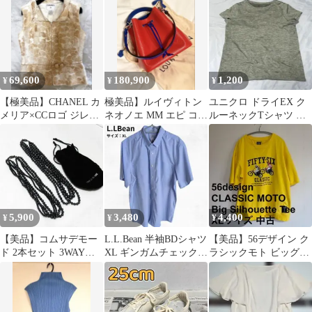
のみ ブラウン
69,600
180,900
1,200
¥
¥
¥
【極美品】CHANEL カ
極美品】ルイヴィトン
ユニクロ ドライEX ク
メリア×CCロゴ ジレベ
ネオノエ MM エピ コク
ルーネックTシャツ 半
スト シルク裏地 ココマ
リコ×インディゴ 2WAY
袖 杢グレー メッシュ
ーク
M
5,900
3,480
4,400
¥
¥
¥
【美品】コムサデモー
L.L.Bean 半袖BDシャツ
【美品】56デザイン ク
ド 2本セット 3WAYブ
XL ギンガムチェック青
ラシックモト ビッグシ
ラックビーズロングネ
綿100% 形態安定
ルエット Tシャツ XL
ックレス
イエロー