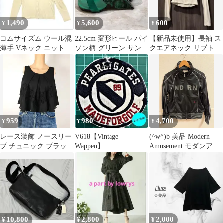
1,490
5,600
600
¥
¥
¥
コムサイズム ウール混
22.5cm 変形ヒール パイ
【新品未使用】長袖 ス
薄手 Vネック ニット カ
ソン柄 グリーン サンダ
クエアネック リブトッ
ーディガン M アイボリ
ル モード
プス ホワイト❤︎
ー
959
980
4,700
¥
¥
¥
レース装飾 ノースリー
V618【Vintage
(^w^)b 美品 Modern
ブ チュニック ブラック
Wappen】
Amusement モダンアミ
サイズ M
PEARLYGATES
ューズメント トラック
ジャケット ジャージ M
黒 ブラック モノトーン
プリント ロゴ 刺繍 ピ
ンク カラス 希少 レア
クリムゾン製 Y2K 古着
ストリート
10,800
2,800
2,000
¥
¥
¥
OM13309MR