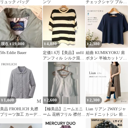
リュック バッグ
ンツ
チェックシャツ ブルー
系 men's【20-37】
19,000
4,880
2,380
現在 ¥
¥
¥
50s Eddie Bauer
定価1.6万【美品】unfil
組曲 KUMIKYOKU 肩
アンフィル シルク混T
ボタン 半袖カットソー
4 Lサイズ Bshop
ネイビー 7（3L相当）
1,800
2,600
2,300
¥
¥
¥
​美品 FROHLICH 丸襟
【極美品】ニームエニ
Lian リアン 2WAYジャ
プリーツ加工 カーディ
ーム 花柄フリル 襟付き
ガードニットジレ 前後
ガン ジャケット グレー
ノースリーブ ブラウス
2WAY ニットワンピー
M
コットン
ス