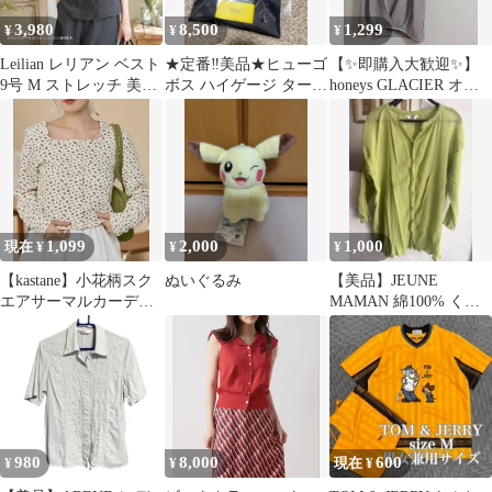
3,980
8,500
1,299
¥
¥
¥
Leilian レリアン ベスト
★定番‼️美品★ヒューゴ
【✨即購入大歓迎✨】
9号 M ストレッチ 美品
ボス ハイゲージ タート
honeys GLACIER オー
日本製 561
ルネックニット ウール
バーカットソー
M 黒
1,099
2,000
1,000
現在 ¥
¥
¥
【kastane】小花柄スク
ぬいぐるみ
【美品】JEUNE
エアサーマルカーディ
MAMAN 綿100% くし
ガン（アイボリー、Fサ
ゅくしゅシワ加工 シャ
イズ）
ツ 黄緑
980
8,000
600
¥
¥
現在 ¥