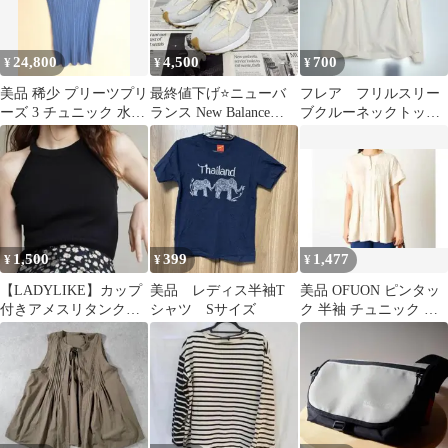
24,800
4,500
700
¥
¥
¥
美品 稀少 プリーツプリ
最終値下げ⭐️ニューバ
フレア フリルスリー
ーズ 3 チュニック 水色
ランス New Balance
ブクルーネックトップ
PP83JK630
25cm WS327UND
ス❀アイボリー未使用
1,500
399
1,477
¥
¥
¥
【LADYLIKE】カップ
美品 レディス半袖T
美品 OFUON ピンタッ
付きアメスリタンク
シャツ Sサイズ
ク 半袖 チュニック ブ
ブラック（Mサイズ）
ラウス ベージュ
美品