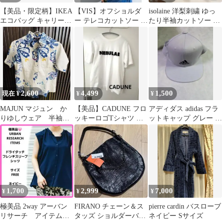
【美品・限定柄】IKEA
【VIS】オフショルダ
isolaine 洋梨刺繍 ゆっ
エコバッグ キャリーバ
ー テレコカットソー プ
たり半袖カットソー M
ッグ 北欧柄
ルオーバー
北欧風 美品
2,600
4,499
1,500
現在 ¥
¥
¥
MAJUN マジュン か
【美品】CADUNE フロ
アディダス adidas フラ
りゆしウェア 半袖
ッキーロゴTシャツ 半
ットキャップ グレー フ
シャツ レディース
袖 ロゴT 白 黒
リーサイズ
M 美品 夏
1,700
2,999
7,000
¥
¥
¥
極美品 2way アーバン
FIRANO チェーン＆ス
pierre cardin バスローブ
リサーチ アイテムズ
タッズ ショルダーバッ
ネイビー Sサイズ