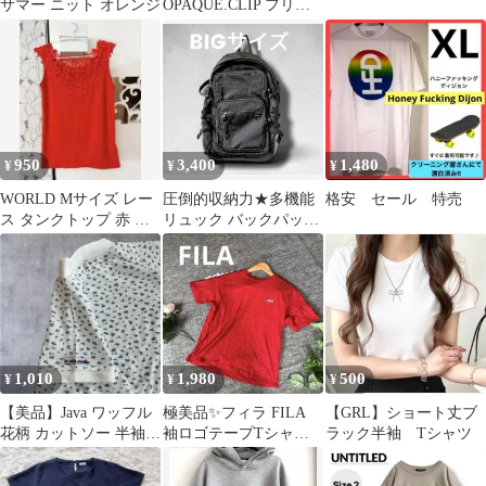
サマー ニット オレンジ
OPAQUE.CLIP フリル
袖カットソー ダークブ
ラウン S
950
3,400
1,480
¥
¥
¥
WORLD Mサイズ レー
圧倒的収納力★多機能
格安 セール 特売
ス タンクトップ 赤 ス
リュック バックパック
トレッチ 美品
ポケット多数 ブラック
通勤 通学
1,010
1,980
500
¥
¥
¥
【美品】Java ワッフル
極美品✨フィラ FILA
【GRL】ショート丈ブ
花柄 カットソー 半袖
袖ロゴテープTシャツ
ラック半袖 Tシャツ
フレンチ袖 白
赤 F ワンポイント刺繍