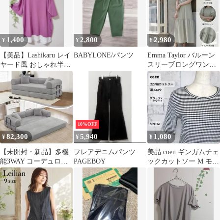
1,400
2,800
2,980
¥
¥
¥
【美品】Lashikaru レイ
BABYLONE/パンツ
Emma Taylor バルーン
ヤード風 おしゃれ半袖
スリーブロングワンピ
Tシャツ 体型カバー
ース ティアード グ
3L〜
リーン
10%OFF
82,300
5,940
1,080
¥
¥
¥
【未開封・新品】多機
フレアデニムパンツ
美品 coen ギンガムチェ
能3WAY コーデュロイ
PAGEBOY
ックカットソー M モノ
ローソファベッド（ラ
トーン メロー Tシャツ
イトグレー）