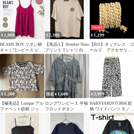
プ
格
7%OFF
2,800
2,380
1,299
¥
¥
¥
BEAMS BOY リボン柄
【美品/L】Hombre Nino
【B11】ネックレス ゴ
キャミワンピース ピン
プリント Tシャツ 白 オ
ールド アクセサリ
ク
ンブレニーニョ
ー ファッション 腕
輪 約48cm
1,200
1,600
3,999
¥
現在 ¥
¥
【極美品】Lutique アル
ロングワンピース 半袖
BARNYARDSTORM 総
ファベット総柄 ジップ
フロントボタン
柄 ワイドパンツ モノト
Tシャツ M
ーン 0 S 麻混 リネン