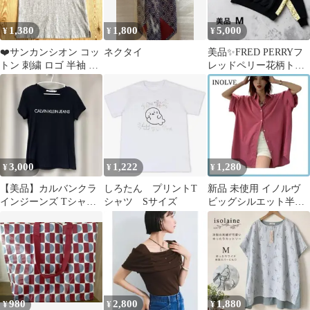
1,380
1,800
5,000
¥
¥
¥
❤️サンカンシオン コッ
ネクタイ
美品✨FRED PERRYフ
トン 刺繍 ロゴ 半袖 リ
レッドペリー花柄トリ
ンガーTシャツ グレー
ムスウェットトレーナ
M 美品
ー黒M月桂樹
3,000
1,222
1,280
¥
¥
¥
【美品】カルバンクラ
しろたん プリントT
新品 未使用 イノルヴ
インジーンズ Tシャツ
シャツ Sサイズ
ビッグシルエット半袖
XS 黒 ロゴプリント半
シャツ ピンク メンズラ
袖レディース
イク
980
2,800
1,880
¥
¥
¥