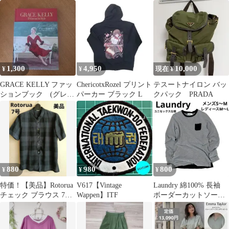
ドライタッチ 羽織り
グ black
シャツ 紺
1,300
4,950
10,000
¥
¥
現在 ¥
GRACE KELLY ファッ
ChericotxRozel プリント
テスートナイロン バッ
ションブック (グレー
パーカー ブラック L
クパック PRADA
スケリー モナコ公妃)
880
980
800
¥
¥
¥
特価！【美品】Rotorua
V617【Vintage
Laundry 綿100% 長袖
チェック ブラウス 7号
Wappen】ITF
ボーダーカットソー
半袖 スタンドカラー
SM ポケット付 星刺繍