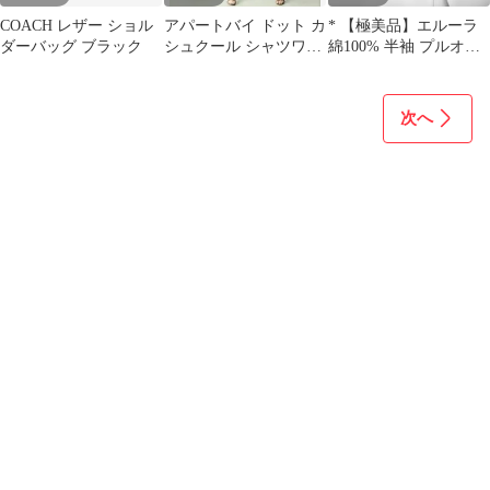
COACH レザー ショル
アパートバイ ドット カ
* 【極美品】エルーラ
ダーバッグ ブラック
シュクール シャツワン
綿100% 半袖 プルオー
ピース ロング パフスリ
バー ブラック F 春夏
ーブ 黒
次へ