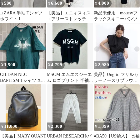
580
6,600
4,000
¥
¥
¥
□ ZARA 半袖 Tシャツ
【美品】エニィスィス
新品未使用 moussyブ
ホワイト L
エアリーストレッチ ワ
ラックスキニーパンツ
イドパンツ シャンブレ
ーブラック S
1,500
4,799
2,980
¥
¥
¥
GILDAN NLC
MSGM エムエスジーエ
美品】Ungrid フリルカ
BAPTISM Tシャツ XL
ム ロゴプリント 半袖T
ラーノースリブラウ
サイズ
シャツ ブラック XS 美
ス ブラック 綿麻
品
11,000
2,300
1,399
¥
¥
¥
【美品】MARY QUANT
URBAN RESEARCH/パ
●BA50【US輸入】 長袖