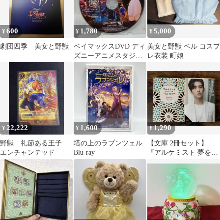
600
1,780
5,000
¥
¥
¥
劇団四季 美女と野獣
ベイマックスDVD ディ
美女と野獣 ベル コスプ
ズニーアニメスタジオ
レ衣装 町娘
ジブリDISNEYランド
シー
22,222
1,600
1,290
¥
¥
¥
野獣 礼節ある王子
塔の上のラプンツェル
【文庫 2冊セット】
エンチャンテッド
Blu-ray
『アルケミスト 夢を旅
した少年』+『美女と野
獣』特別カバー