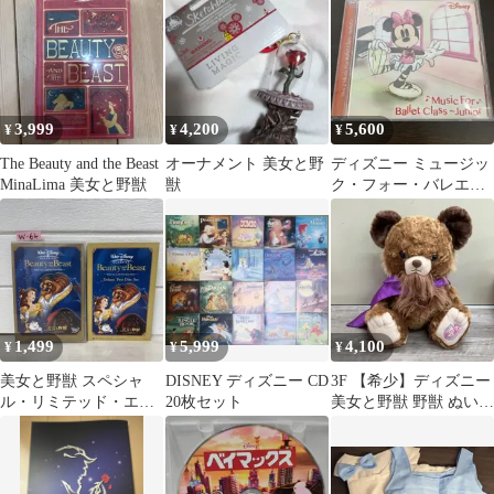
3,999
4,200
5,600
¥
¥
¥
The Beauty and the Beast
オーナメント 美女と野
ディズニー ミュージッ
MinaLima 美女と野獣
獣
ク・フォー・バレエ・
クラス ジュニア CD
1,499
5,999
4,100
¥
¥
¥
美女と野獣 スペシャ
DISNEY ディズニー CD
3F 【希少】ディズニー
ル・リミテッド・エデ
20枚セット
美女と野獣 野獣 ぬいぐ
ィション ('91米) 〈2枚
るみ レトロ ヴィンテー
組〉
ジ