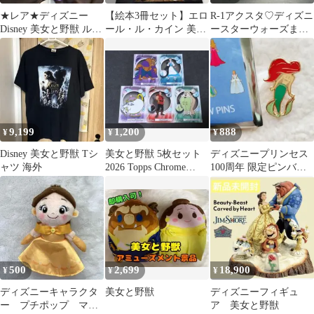
★レア★ディズニー
【絵本3冊セット】エロ
R-1アクスタ♡ディズニ
Disney 美女と野獣 ルミ
ール・ル・カイン 美女
ースターウォーズまと
エール スパンコール
と野獣 おどる12人のお
め売り21枚
Tシャツ
ひめさま 他
9,199
1,200
888
¥
¥
¥
Disney 美女と野獣 Tシ
美女と野獣 5枚セット
ディズニープリンセス
ャツ 海外
2026 Topps Chrome
100周年 限定ピンバッ
Disney
ジ 人魚姫 アリエル
500
2,699
18,900
¥
¥
¥
ディズニーキャラクタ
美女と野獣
ディズニーフィギュ
ー プチポップ マス
ア 美女と野獣