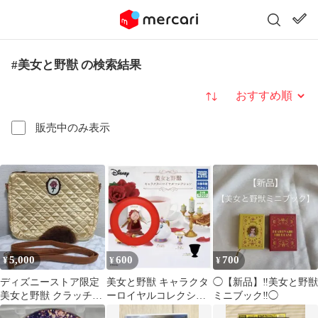
#美女と野獣 の検索結果
並び替え
販売中のみ表示
5,000
600
700
¥
¥
¥
ディズニーストア限定
美女と野獣 キャラクタ
◯【新品】‼️美女と野獣
美女と野獣 クラッチバ
ーロイヤルコレクショ
ミニブック‼️◯
ッグ
ン コグスワース