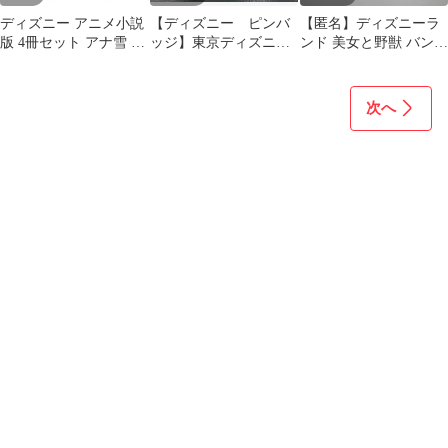
ディズニー アニメ小説
【ディズニー ピンバ
【匿名】ディズニーラ
版 4冊セット アナ雪 美
ッジ】東京ディズニー
ンド 美女と野獣 バンス
女と野獣 リトルマーメ
ランド ワンスアポン
クリップ バラ 薔薇
イド
アタイム
次へ