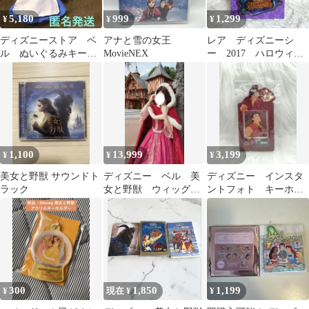
5,180
999
1,299
¥
¥
¥
ディズニーストア ベ
アナと雪の女王
レア ディズニーシ
ル ぬいぐるみキーホ
MovieNEX
ー 2017 ハロウィ
ルダー キーチェー
ン ヴィランズ ピン
ン 美女と野獣
バッチ
1,100
13,999
3,199
¥
¥
¥
美女と野獣 サウンドト
ディズニー ベル 美
ディズニー インスタ
ラック
女と野獣 ウィッグ
ントフォト キーホル
Dハロ 仮装 コスプ
ダー ガストン 美女
レ 町ベル
と野獣
300
1,850
1,199
¥
現在 ¥
¥