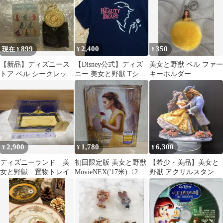
899
2,400
350
現在 ¥
¥
¥
【新品】ディズニース
【Disney公式】ディズ
美女と野獣 ベル ファー
トア ベル シークレット
ニー 美女と野獣 Tシャ
キーホルダー
キーチェーン 鏡 美女と
ツ ベル 野獣 薔薇 ブラ
野獣
ック
2,900
1,780
6,300
¥
¥
¥
ディズニーランド 美
初回限定版 美女と野獣
【希少・美品】美女と
女と野獣 置物トレイ
MovieNEX('17米)〈2枚
野獣 アクリルスタンド
組〉
アクスタ ディズニー ベ
ル 野獣