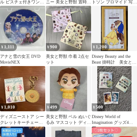
ル ビスチェ付きワンピ
ニー 美女と野獣 置時
トソン ブロマイド 写真
ース しまむら kaho デ
計 可動確認済み デ
2枚 セット 洋画
ィズニー
ィズニー時計
1,111
900
1,200
¥
¥
¥
アナと雪の女王 DVD
美女と野獣 巾着 2点セ
Disney Beauty and the
MovieNEX
ット
Beast 掛時計 美女と野
獣
1,010
499
500
¥
¥
¥
ディズニーストア シー
美女と野獣 ベル ぬいぐ
Disney World of
クレットキーチェーン
るみ マスコット ディズ
Imagination グッズ4点
ベル
ニー Disney 新品 タグ
セット まとめ
付