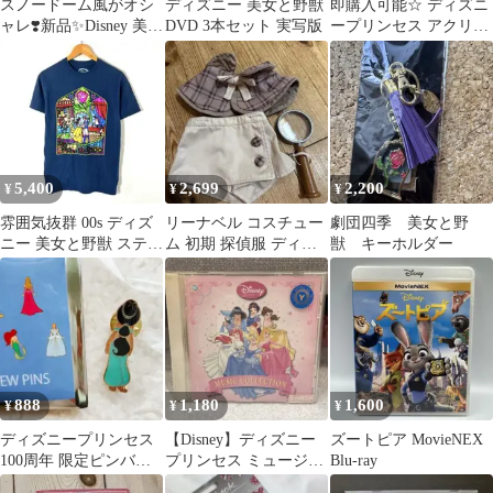
スノードーム風がオシ
ディズニー 美女と野獣
即購入可能☆ ディズニ
ャレ❣️新品✨Disney 美女
DVD 3本セット 実写版
ープリンセス アクリル
と野獣ベルアクリルキ
キーチェーン モアナ・
ーホルダー
ベル・アリエル
5,400
2,699
2,200
¥
¥
¥
雰囲気抜群 00s ディズ
リーナベル コスチュー
劇団四季 美女と野
ニー 美女と野獣 ステン
ム 初期 探偵服 ディズ
獣 キーホルダー
ドグラス Tシャツ L相
ニー T
当 黒
888
1,180
1,600
¥
¥
¥
ディズニープリンセス
【Disney】ディズニー
ズートピア MovieNEX
100周年 限定ピンバッ
プリンセス ミュージッ
Blu-ray
ジ アラジン ジャスミン
クコレクション