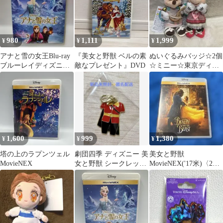
980
1,111
1,999
¥
¥
¥
アナと雪の女王Blu-ray
『美女と野獣 ベルの素
ぬいぐるみバッジ☆2個
ブルーレイディズニー
敵なプレゼント』DVD
☆ミニー☆東京ディズ
アニメスタジオジブリ
ニーシー☆25周年
DISNEY
1,600
999
1,380
¥
¥
¥
塔の上のラプンツェル
劇団四季 ディズニー 美
美女と野獣
MovieNEX
女と野獣 シークレット
MovieNEX('17米)〈2枚
チャーム ガストン 衣装
組〉
チャーム