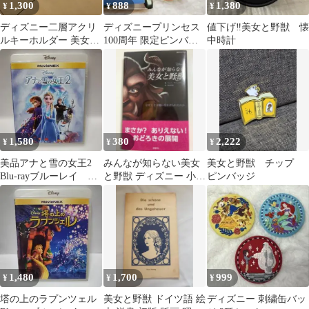
1,300
888
1,380
¥
¥
¥
ディズニー二層アクリ
ディズニープリンセス
値下げ‼️美女と野獣 懐
ルキーホルダー 美女と
100周年 限定ピンバッ
中時計
野獣 ステンドグラス
ジ 眠れる森の美女 オー
ロラ姫
1,580
380
2,222
¥
¥
¥
美品アナと雪の女王2
みんなが知らない美女
美女と野獣 チップ
Blu-rayブルーレイ デ
と野獣 ディズニー 小説
ピンバッジ
ィズニーアニメスタジ
講談社
オジブリ
1,480
1,700
999
¥
¥
¥
塔の上のラプンツェル
美女と野獣 ドイツ語 絵
ディズニー 刺繍缶バッ