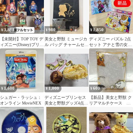
3,888
980
1,850
¥
¥
¥
【未開封】TOP TOY デ
美女と野獣 ミュージカ
ディズニー パズル 2点
ィズニー(Disney)プリン
ル バッグ チャームセッ
セット アナと雪の女王
セス 鏡のひみつ 6個
ト
40ピース 美女と野獣 60
ピース 新品未開封
1,600
1,000
600
¥
¥
¥
シュガー・ラッシュ：
ディズニープリンセス
【新品】美女と野獣 ク
オンライン MovieNEX
美女と野獣グッズ4点セ
リアマルチケース デ
ット
ィズニー キディラン
ド