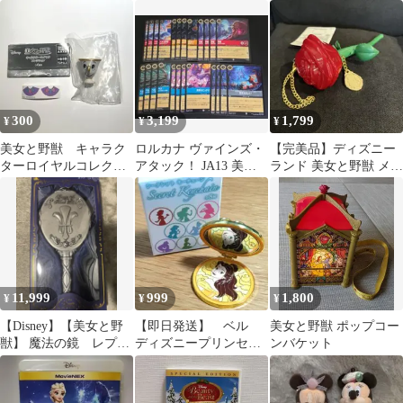
コット 美女と野獣
ベル タカラトミー
300
3,199
1,799
¥
¥
¥
美女と野獣 キャラク
ロルカナ ヴァインズ・
【完美品】ディズニー
ターロイヤルコレクシ
アタック！ JA13 美女
ランド 美女と野獣 メロ
ョン チップ
と野獣 セット
ディライトローズ
11,999
999
1,800
¥
¥
¥
【Disney】【美女と野
【即日発送】 ベル
美女と野獣 ポップコー
獣】 魔法の鏡 レプリ
ディズニープリンセ
ンバケット
カ 公式品ディズニー
ス シークレットキー
ストア
チェーン ミラー 美
女