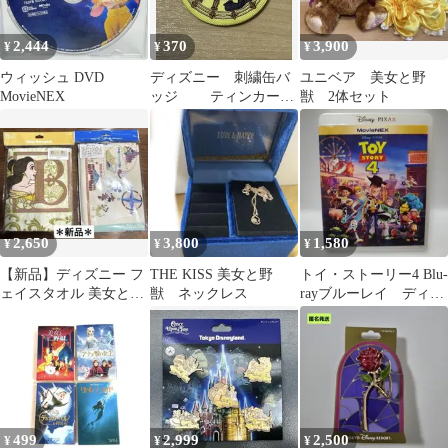
2,444
370
3,900
¥
¥
¥
ウィッシュ DVD
ディズニー 刺繍缶バ
ユニベア 美女と野
MovieNEX
ッジ ティンカーベ
獣 2体セット
ル ピーターパン
2,650
3,800
1,580
¥
¥
¥
【新品】ディズニー フ
THE KISS 美女と野
トイ・ストーリー4 Blu-
ェイスタオル 美女と野
獣 ネックレス
rayブルーレイ ディズ
獣 &パークマップ柄2枚
ニーアニメスタジオジ
セット
ブリ
499
2,999
2,500
¥
¥
¥