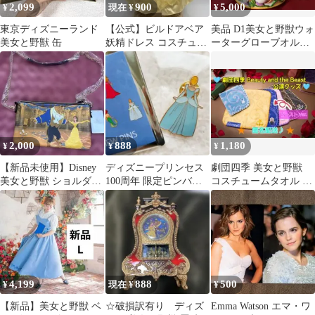
2,099
900
5,000
¥
現在 ¥
¥
東京ディズニーランド
【公式】ビルドアベア
美品 D1美女と野獣ウォ
美女と野獣 缶
妖精ドレス コスチュー
ーターグローブオルゴ
ム
ールゼンマイ電気連動
式 1991
2,000
888
1,180
¥
¥
¥
【新品未使用】Disney
ディズニープリンセス
劇団四季 美女と野獣
美女と野獣 ショルダー
100周年 限定ピンバッ
コスチュームタオル ビ
バック
ジ シンデレラ
ースト ハンカチ ハ
ンドタオル 野獣
4,199
888
500
¥
現在 ¥
¥
【新品】美女と野獣 ベ
☆破損訳有り ディズ
Emma Watson エマ・ワ