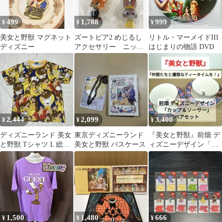
499
1,788
999
¥
¥
¥
美女と野獣 マグネット
ズートピア2 めじるし
リトル・マーメイドIII
ディズニー
アクセサリー ニッ
はじまりの物語 DVD
ク ジュディ
2,444
2,099
3,400
¥
¥
¥
ディズニーランド 美女
東京ディズニーランド
『美女と野獣』前畑 デ
と野獣 Tシャツ L 総柄
美女と野獣 パスケース
ィズニーデザイン「カ
パーク ディズニー お土
ップ＆ソーサー」ペア
産
セット
1,500
1,480
666
¥
¥
¥