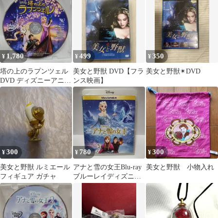
1,780
499
350
¥
¥
¥
塔の上のラプンツェル
美女と野獣 DVD【フラ
美女と野獣✴︎DVD
DVD ディズニーアニメ
ンス映画】
スタジオジブリ
DISNEYランドシー
300
780
300
¥
¥
¥
美女と野獣 ルミエール
アナと雪の女王Blu-ray
美女と野獣 小物入れ
フィギュア ガチャ
ブルーレイディズニー
アニメスタジオジブリ
DISNEY