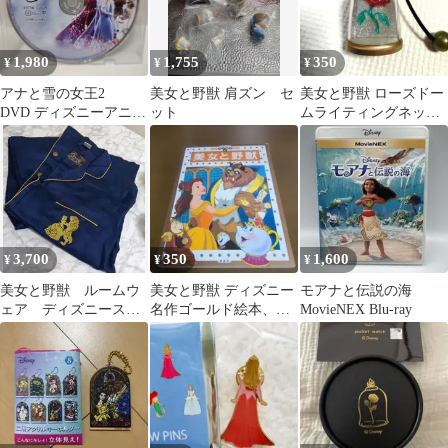
1,980
1,755
350
¥
¥
¥
アナと雪の女王2
美女と野獣 肩ズン セ
美女と野獣 ローズドー
DVD ディズニーアニメ
ット
ムライティングネック
スタジオジブリ
レス 光るペンダント ペ
DISNEYランドシー
ンダントライト
3,700
350
1,600
¥
¥
¥
美女と野獣 ルームウ
美女と野獣 ディズニー
モアナと伝説の海
ェア ディズニースト
名作ゴールド絵本、知
MovieNEX Blu-ray
ア
育絵本、読み聞かせ、
幼児絵本、2歳から