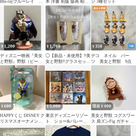
Blu-rayブルーレイ デ
本 洋書 初版 版画 昭和
ジ 3種セット
ィズニーアニメスタジ
レトロ アンティーク 古
オジブリ
書
1,200
1,700
350
¥
¥
¥
ディズニー映画『美女
◯【新品・未使用】‼️美
デコ ネイル パー
と野獣』野獣（ビース
女と野獣‼️グラスセット
ツ 美女と野獣 9点
ト）フィギュア
◯
600
5,000
400
¥
¥
現在 ¥
HAPPYくじ DISNEY ク
東京ディズニーリゾー
美女と野獣 コグスワー
リスマスオーナメント
ト ショー&パレー
ス 肩ズンFig ガチャ フ
くじ2020 野獣
ド CD9枚まとめ売り
ィギュア ディズニー