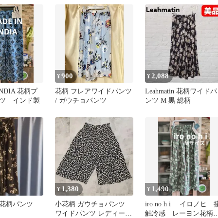
トゴム
900
2,088
¥
¥
INDIA 花柄プ
花柄 フレアワイドパンツ
Leahmatin 花柄ワイドパ
ツ インド製
/ ガウチョパンツ
ンツ M 黒 総柄
1,380
1,490
¥
¥
花柄パンツ
小花柄 ガウチョパンツ
iro no h i イロノヒ 
ワイドパンツ レディース
触冷感 レーヨン花柄