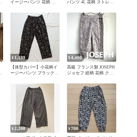
L
イージーパンツ 花柄 レ
パンツ 4L 花柄 ストレッ
トロ ヴァカンシー
チ 日本 517
1,199
4,400
¥
¥
ド
【体型カバー】小花柄イ
高級 フランス製 JOSEPH
ージーパンツ ブラック
ジョセフ 総柄 花柄 クロ
花柄ワイドパンツ リラッ
ップドパンツ コットン
クス ML
2,200
700
¥
¥