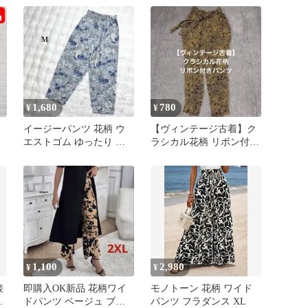
F
1,680
780
¥
¥
イージーパンツ 花柄 ウ
【ヴィンテージ古着】ク
エストゴム ゆったり き
ラシカル花柄 リボン付
れいめ 薄手 涼しい 楽
イージーパンツ 総ゴム
ちん M
1,100
2,980
¥
¥
接
即購入OK新品 花柄ワイ
モノトーン 花柄 ワイド
ガ
ドパンツ ベージュ ブラ
パンツ フラダンス XL