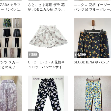
 ZARA カラフ
さとこさま専用 ザラ 花
ユニクロ 花柄 イージー
ャーリングパン
柄 ボタニカル柄 スラッ
パンツ M ブルーグレー
ーパンツ【M】
クス パンツ 裾スリット S
レーヨン100% ウエスト
ゴム
599
4,500
¥
¥
パンツ スカー
C・O・L・Z・A 花柄キ
SLOBE IENA 柄パンツ
 まとめ売り
ュロットパンツ Sサイズ
白