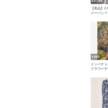
2,780
¥
【美品】ZA
ジーパンツ
ベンダー 
800
¥
インパクト
フラワーデ
惹くワイド