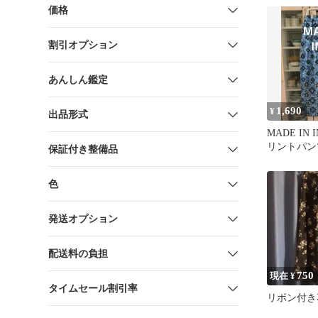
価格
割引オプション
あんしん鑑定
1,690
¥
出品形式
MADE IN 
リントパン
保証付き整備品
色
発送オプション
配送料の負担
750
現在 ¥
タイムセール割引率
リボン付き