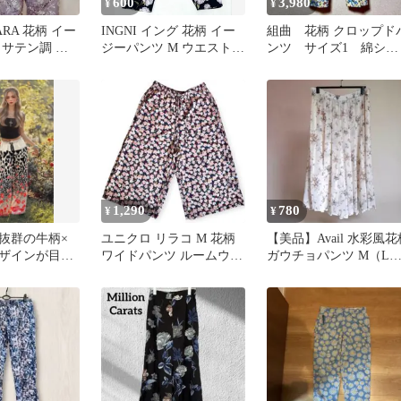
600
3,980
¥
¥
RA 花柄 イー
INGNI イング 花柄 イー
組曲 花柄 クロップド
 サテン調 ラ
ジーパンツ M ウエストゴ
ンツ サイズ1 綿シル
ウエストゴム L
ム 黒 レディース
ク混 日本製 春夏 ボ
ムス
1,290
780
¥
¥
抜群の牛柄×
ユニクロ リラコ M 花柄
【美品】Avail 水彩風花
ザインが目を
ワイドパンツ ルームウェ
ガウチョパンツ M（L
パンツです♡
ア
当ゆったりめ）リボン