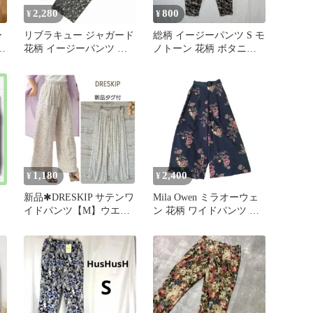
2,280
800
¥
¥
ー
リブラキュー ジャガード
総柄 イージーパンツ S モ
パ
花柄 イージーパンツ カ
ノトーン 花柄 ボタニカ
ーキ F ワイド
ル ウエストゴム レディ
ース
1,180
2,400
¥
¥
新品✱DRESKIP サテンワ
Mila Owen ミラオーウェ
イドパンツ【M】ウエス
ン 花柄 ワイドパンツ ガ
トゴム
ウチョパンツ ネイビー