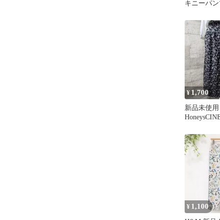
キニーパンツ
ル柄 スト
1,700
¥
新品未使用
HoneysCI
イドガウチ
系
1,100
¥