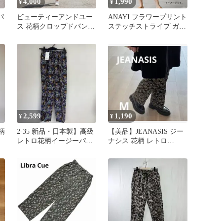
4,000
1,990
¥
¥
パ
ビューティーアンドユー
ANAYI フラワープリント
ス 花柄クロップドパンツ
ステッチストライプ ガウ
ト
L ネイビー 総柄 A1216
チョパンツ 36 Sサイズ
2,599
1,190
¥
¥
柄
2-35 新品・日本製】高級
【美品】JEANASIS ジー
相
レトロ花柄イージーパン
ナシス 花柄 レトロ
紐
ツ総ゴム Lボタニカルパ
vintage パンツ
ープル