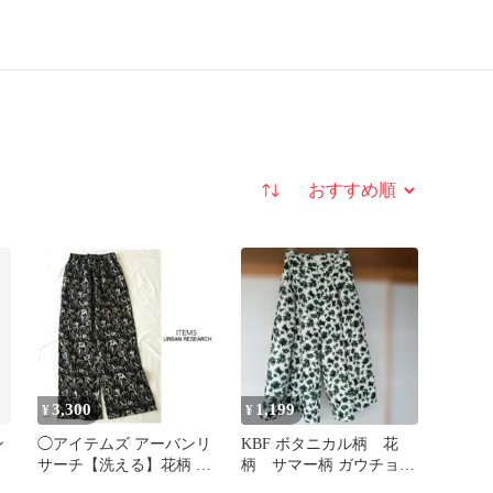
並び替え
3,300
1,199
¥
¥
ン
◯アイテムズ アーバンリ
KBF ボタニカル柄 花
サーチ【洗える】花柄 イ
柄 サマー柄 ガウチョパ
ス
ージーケア ワイドパンツ
ンツ ワイドパンツ