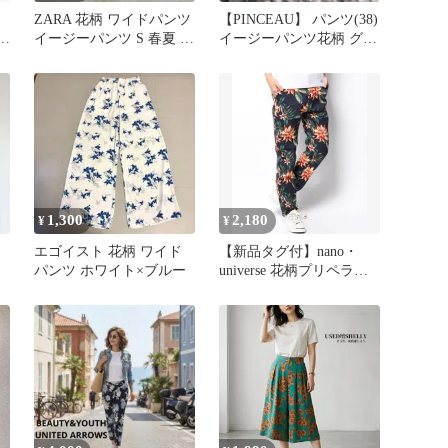
ZARA 花柄 ワイドパンツ
【PINCEAU】 パンツ(38)
イージーパンツ S 春夏 総
イージーパンツ花柄 グリ
柄 美脚
ーン日本製 綿100%
1,300
2,180
¥
¥
エゴイスト 花柄 ワイド
【新品タグ付】nano・
パンツ ホワイト×ブルー
universe 花柄プリペラパ
ンツ ネイビー M相当