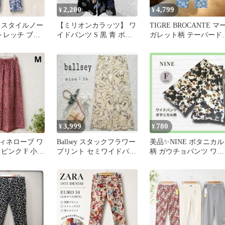
2,200
4,799
¥
¥
 スタイルノー
【ミリオンカラッツ】 ワ
TIGRE BROCANTE マ
トレッチ ブル
イドパンツ S 黒 青 ボタ
ガレット柄 テーパード
美品 楽ちん73
ニカル 裏地あり 花柄
ンツ 日本製 タグ付き
3,999
780
¥
¥
ィネローブ ワ
Ballsey スタックフラワー
美品✨NINE ボタニカル
ピンク F 小花
プリント セミワイドパン
柄 ガウチョパンツ ワイ
ョ 春夏 薄手
ツ 花柄 ボールジィ
ド F 花柄 体型カバー