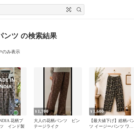
パンツ の検索結果
中のみ表示
1,700
1,600
¥
¥
INDIA 花柄プ
大人の花柄パンツ ビン
【最大値下げ】総柄パ
ツ インド製
テージライク
ツ イージーパンツ ワイ
ド ガウチョパンツウエ