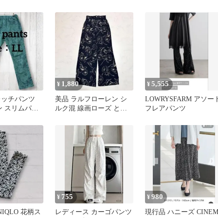
M ネイビー 花柄 春夏
ウチョパンツ インド
1,880
5,555
¥
¥
レッチパンツ
美品 ラルフローレン シ
LOWRYSFARM アソー
ン スリムパン
ルク混 線画ローズ とろ
フレアパンツ
トゴム 美脚
み ワイドパンツ 黒 花柄
755
980
¥
¥
IQLO 花柄ス
レディース カーゴパンツ
現行品 ハニーズ CINEM