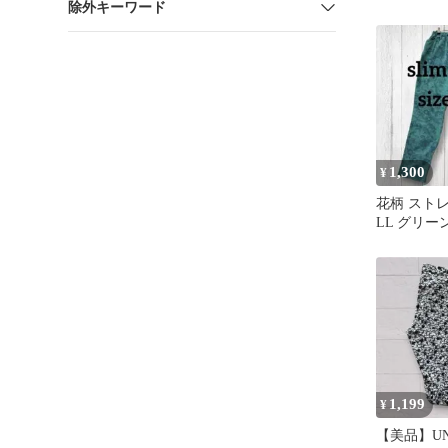
除外キーワード
1,300
¥
花柄 スト
LL グリー
ツ ウエス
1,199
¥
【美品】UN