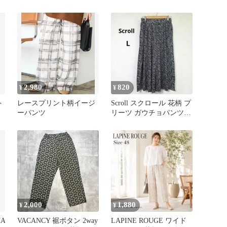
製
ック 2XL
2,980
820
¥
¥
ト
レースプリント柄イージ
Scroll スクロール 花柄 プ
ーパンツ
リーツ ガウチョパンツ L
サイズ 黒
2,000
1,880
¥
¥
A
VACANCY 裾ボタン 2way
LAPINE ROUGE ワイド