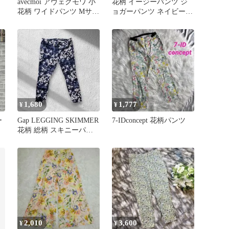
avecmoi アヴェクモワ 小
花柄 イージーパンツ ジ
花柄 ワイドパンツ Mサイ
ョガーパンツ ネイビー
ズ
M〜L レーヨン
1,680
1,777
¥
¥
ー
Gap LEGGING SKIMMER
7-IDconcept 花柄パンツ
花柄 総柄 スキニーパン
ム
ツ L US12
2,010
3,600
¥
¥