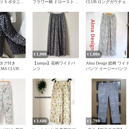
 S ボタニカ
フラワー柄 ドローストリ
CLUB ロングガウチョ 
レッチ
ング
黒花柄 軽量涼しい
1,900
1,000
¥
¥
タグ付き
【zampa】花柄ワイドパ
Alma Design 総柄 ワイ
NEMA CLUBワ
ンツ
パンツ イージーパンツ
ョパンツM 黒
花柄 ボタニカル柄
3,680
1,799
¥
¥