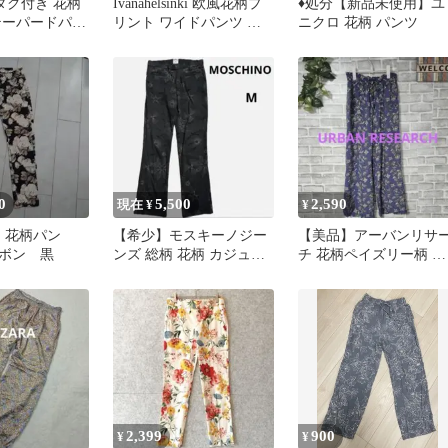
タグ付き 花柄
Ivanahelsinki 欧風花柄プ
♦処分【新品未使用】ユ
テーパードパン
リント ワイドパンツ リ
ニクロ 花柄 パンツ
タニカル
ネン混 ナチュラル
0
5,500
2,590
現在 ¥
¥
IS 花柄パン
【希少】モスキーノジー
【美品】アーバンリサ
ボン 黒
ンズ 総柄 花柄 カジュア
チ 花柄ペイズリー柄 イ
ルパンツ イタリア製 Y2K
ージーパンツ UR ゴ
紐付き
2,399
900
¥
¥