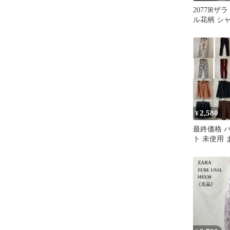
2077ꕤザラ
ル花柄 シ
ツ ジョガ
2,580
¥
最終価格 
ト 未使用