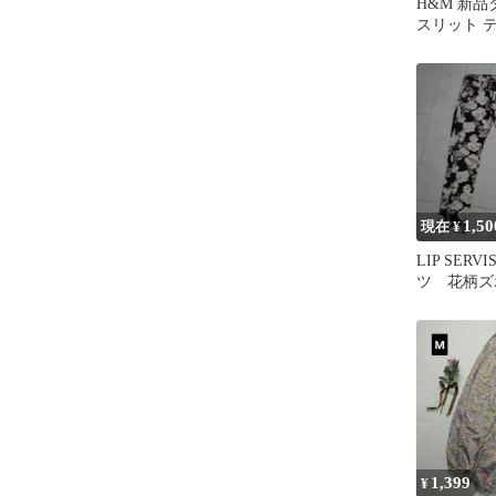
H&M 新品
スリット 
ツ 34 ボ
1,50
現在 ¥
LIP SERV
ツ 花柄ズ
1,399
¥