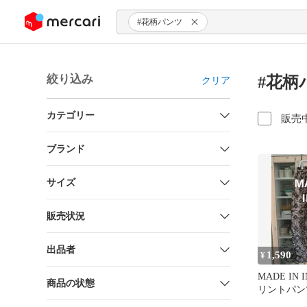
ンツにスキップ
#花柄パンツ
絞り込み
#花柄
クリア
カテゴリー
販売
ブランド
サイズ
販売状況
出品者
1,590
¥
MADE IN 
商品の状態
リントパン