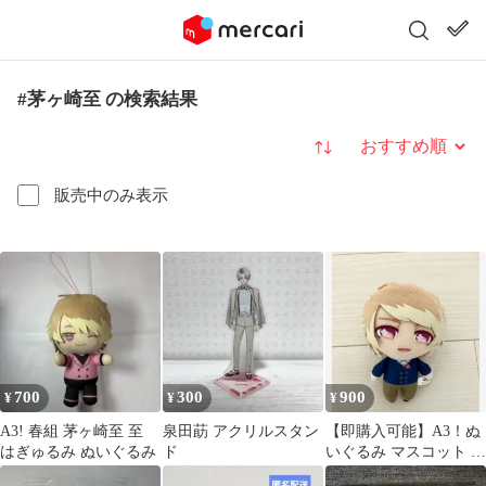
#茅ヶ崎至 の検索結果
並び替え
販売中のみ表示
700
300
900
¥
¥
¥
A3! 春組 茅ヶ崎至 至
泉田莇 アクリルスタン
【即購入可能】A3！ぬ
はぎゅるみ ぬいぐるみ
ド
いぐるみ マスコット 茅
ケ崎至 キャラクターグ