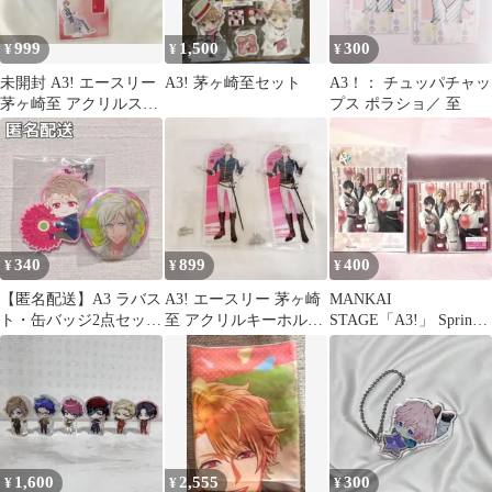
999
1,500
300
¥
¥
¥
未開封 A3! エースリー
A3! 茅ヶ崎至セット
A3！： チュッパチャッ
茅ヶ崎至 アクリルスタ
プス ポラショ／ 至
ンド アクスタ セット
340
899
400
¥
¥
¥
【匿名配送】A3 ラバス
A3! エースリー 茅ヶ崎
MANKAI
ト・缶バッジ2点セット
至 アクリルキーホルダ
STAGE「A3!」 Spring
至&シトロン
ー アクキー
Troupe CD 特典付
1,600
2,555
300
¥
¥
¥