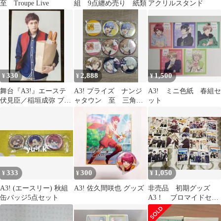
至 Troupe Live
組 9点纏め売り 紙類
アクリルスタンド
330
2,888
1,500
¥
¥
¥
舞台『A3!』エーステ
A3! プライズ ナンジ
A3! ミニ色紙 春組セ
伏見臣／稲垣成弥 ブロ
ャタウン 至 三角
ット
マイド １枚
万里 密 東
333
300
1,050
¥
¥
¥
A3! (エースリー) 秋組
A3! 佐久間咲也 グッズ
非売品 初期グッズ
缶バッジ5点セット
A3！ ブロマイドセッ
ト