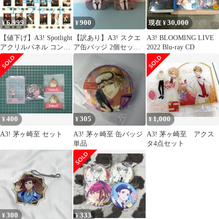
6,999
900
30,000
¥
¥
現在 ¥
【値下げ】A3! Spotlight
【訳あり】A3! スクエ
A3! BLOOMING LIVE
アクリルパネル コンプ
ア缶バッジ 2個セット
2022 Blu-ray CD
セット
（佐久間咲也・茅ヶ崎
至 / 春組）
400
305
1,000
¥
¥
¥
A3! 茅ヶ崎至 セット
A3! 茅ヶ崎至 缶バッジ
A3! 茅ヶ崎至 アクス
単品
タ4点セット
300
333
¥
¥