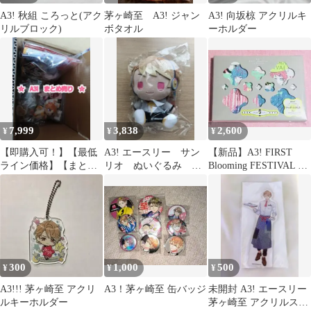
A3! 秋組 ころっと(アク
茅ヶ崎至 A3! ジャン
A3! 向坂椋 アクリルキ
リルブロック)
ボタオル
ーホルダー
7,999
3,838
2,600
¥
¥
¥
【即購入可！】【最低
A3! エースリー サン
【新品】A3! FIRST
ライン価格】【まとめ
リオ ぬいぐるみ 茅
Blooming FESTIVAL エ
売り】A3! エースリー
ヶ崎至
ースリー
100点以上
300
1,000
500
¥
¥
¥
A3!!! 茅ヶ崎至 アクリ
A3！茅ヶ崎至 缶バッジ
未開封 A3! エースリー
ルキーホルダー
茅ヶ崎至 アクリルスタ