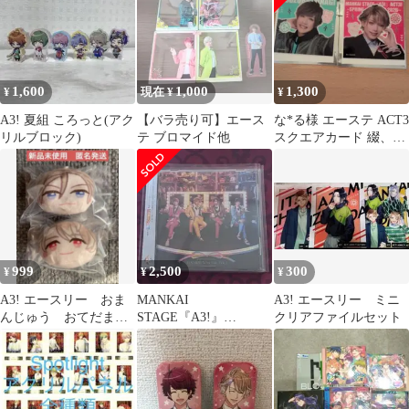
1,600
1,000
1,300
¥
現在 ¥
¥
A3! 夏組 ころっと(アク
【バラ売り可】エース
な*る様 エーステ ACT3
リルブロック)
テ ブロマイド他
スクエアカード 綴、至
箔押し
999
2,500
300
¥
¥
¥
A3! エースリー おま
MANKAI
A3! エースリー ミニ
んじゅう おてだま
STAGE『A3!』
クリアファイルセット
万里 至
MANKAI Selection Vol.2