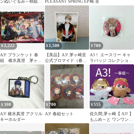
ンぬいぐるみ～秋組～
PLEASANT SPRING EP
崎 至
七尾太一
2,222
1,500
780
¥
¥
¥
A3! ブランケット 春
【美品】A3! 茅ヶ崎至
A3！ エースリー キャ
組 碓氷真澄 茅ヶ崎
公式ブロマイド（春組 /
ラバッジ コレクション
至
ジャージ・サイン印刷
缶バッジ 茅ヶ崎至
入り）
300
700
555
¥
¥
¥
A3! 碓氷真澄 アクリル
A3! 春組セット
佐久間,茅ヶ崎【 A3! 】
キーホルダー
もふめ～と ワンワンぬ
いぐるみ ～春組～ ２種