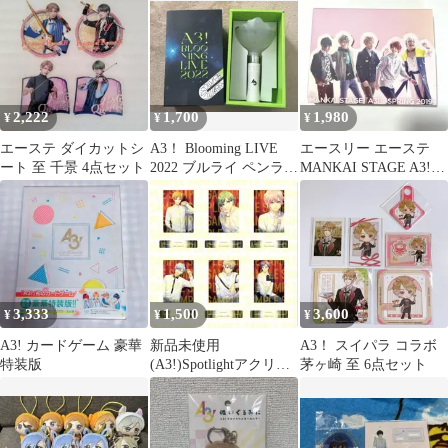
周年
ト
2,222
1,700
1,980
¥
¥
¥
エーステ ダイカットシ
A3！ Blooming LIVE
エースリー エーステ
ート 至 千景 4点セット
2022 ブルライ ペンライ
MANKAI STAGE A3!～
ト
SPRING 2019～
3,333
1,500
3,600
¥
¥
¥
A3! カードゲーム 豪華
新品未使用
A3！ スイパラ コラボ
特装版
(A3!)Spotlightアクリル
茅ヶ崎 至 6点セット
パネルセット 夏組