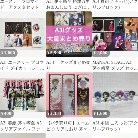
エーステ ブロマイ
A3! 茅ヶ崎至 摂津万里
A3! 春組 ころっと(アク
ド アクスタセット
おまんじゅう にぎにぎ
リルブロック)
マスコット
1,000
5,500
2,000
¥
¥
¥
A3! エースリー ブロマ
A3！ グッズまとめ売
MANKAI STAGE A3!
イド ダイカットシート
り
茅ヶ崎至 グッズ セット
8枚セット
エーステ 春組
400
2,333
1,600
¥
¥
¥
A3! 春組 茅ヶ崎至 A5
【バラ売り可】エーム
A3! 冬組 ころっと(アク
クリアファイル ファミ
ビ クリアしおり 茅ヶ崎
リルブロック)
リーマート コラボ品 5
至 斑鳩三角 他 7枚セッ