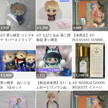
ッズ
350
1,388
300
¥
¥
¥
A3! 茅ヶ崎至 コトブキ
A3! ちびぐるみ 第二弾
【未再生】A3!
ヤ ラバーストラップ
春組 茅ヶ崎至
PLEASANT SUMMER
EP
2,000
315
3,500
¥
¥
¥
茅ヶ崎至 ぬいぐる
【新品未使用】A3！ も
A3! MANKAI GOODS
み 3点セット
ふめ〜とワンワンぬい
REQUEST イメージフ
ぐるみ 冬組 高遠丞
レグランス 至