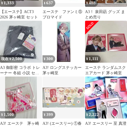
1,333
637
488
¥
¥
¥
【エーステ】ACT3
エーステ ファンミ⑤
A3！ 泉田莇 グッズ ま
2026 茅ヶ崎至 セット
ブロマイド
とめ売り
2,500
300
1,111
現在 ¥
¥
¥
A3 御影密 コラボ トレ
A3! ロングステッカー
エーステ ランダムスク
ーナー 冬組 小説 セッ
茅ヶ崎至
エアカード 茅ヶ崎至
ト
1,500
399
2,222
¥
¥
¥
A3! エーステ 茅ヶ崎
A3! (エースリー) ①春
A3! エースリー 至 真澄