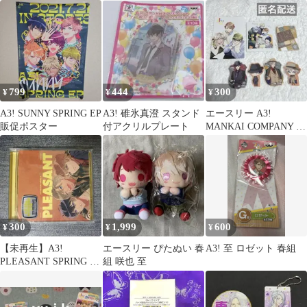
ンド アクスタ
799
444
300
¥
¥
¥
A3! SUNNY SPRING EP
A3! 碓氷真澄 スタンド
エースリー A3!
販促ポスター
付アクリルプレート
MANKAI COMPANY グ
ッズセット
300
1,999
600
¥
¥
¥
【未再生】A3!
エースリー ぴたぬい 春
A3! 至 ロゼット 春組
PLEASANT SPRING EP
組 咲也 至
①