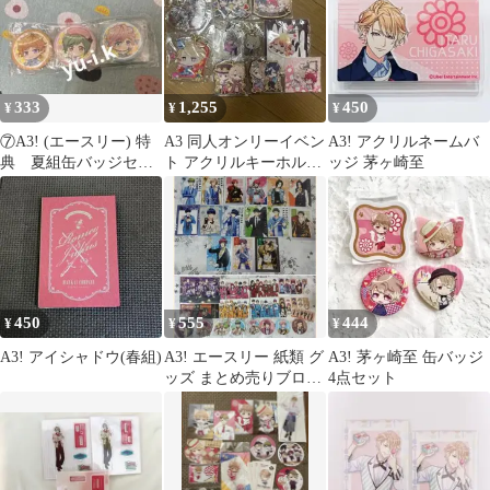
333
1,255
450
¥
¥
¥
⑦A3! (エースリー) 特
A3 同人オンリーイベン
A3! アクリルネームバ
典 夏組缶バッジセッ
ト アクリルキーホルダ
ッジ 茅ヶ崎至
ト
ー 茅ヶ崎至 春組 摂津
万里
450
555
444
¥
¥
¥
A3! アイシャドウ(春組)
A3! エースリー 紙類 グ
A3! 茅ヶ崎至 缶バッジ
ッズ まとめ売りブロマ
4点セット
イド コースター