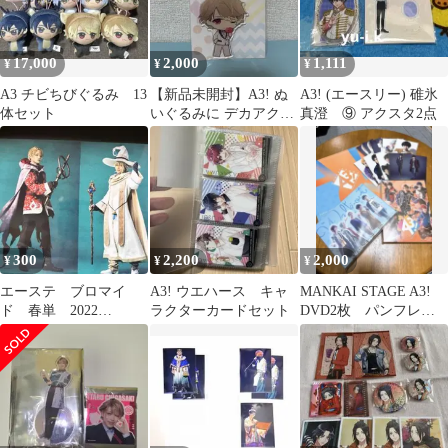
17,000
2,000
1,111
¥
¥
¥
A3 チビちびぐるみ 13
【新品未開封】A3! ぬ
A3! (エースリー) 碓氷
体セット
いぐるみに デカアクリ
真澄 ⑨ アクスタ2点
ルキーホルダー（茅ヶ
崎至）
300
2,200
2,000
¥
¥
¥
エーステ ブロマイ
A3! ウエハース キャ
MANKAI STAGE A3!
ド 春単 2022
ラクターカードセット
DVD2枚 パンフレッ
ACT2 エメラルドのペ
ト ブロマイドセット
テン師