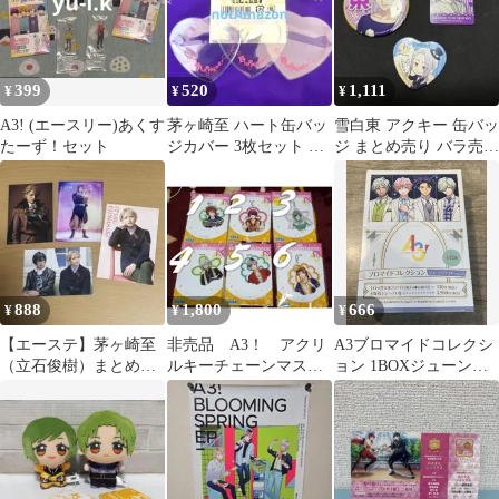
399
520
1,111
¥
¥
¥
A3! (エースリー)あくす
茅ヶ崎至 ハート缶バッ
雪白東 アクキー 缶バッ
たーず！セット
ジカバー 3枚セット A3!
ジ まとめ売り バラ売り
アニカフェ
可
888
1,800
666
¥
¥
¥
【エーステ】茅ヶ崎至
非売品 A3！ アクリ
A3ブロマイドコレクシ
（立石俊樹）まとめセ
ルキーチェーンマスコ
ョン 1BOXジューンブ
ット
ット vol.1 6種類セ
ライドvol.2 おまけ付き
ット