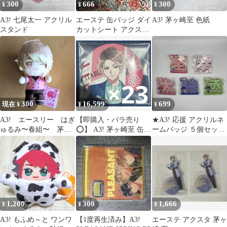
300
666
300
¥
¥
¥
A3! 七尾太一 アクリル
エーステ 缶バッジ ダイ
A3! 茅ヶ崎至 色紙
スタンド
カットシート アクスタ
至 万里 真澄
300
16,599
699
現在 ¥
¥
¥
A3! エースリー はぎ
【即購入・バラ売り
★A3! 応援 アクリルネ
ゅるみ〜春組〜 茅ヶ
⭕️】 A3! 茅ヶ崎至 缶バ
ームバッジ ５個セット
崎至
ッジ
★
1,200
300
1,666
¥
¥
¥
A3! もふめ～と ワンワ
【1度再生済み】A3!
エーステ アクスタ 茅ヶ