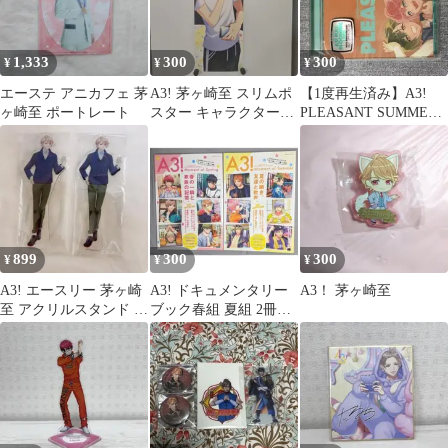
1,333
300
300
¥
¥
¥
エーステ アニカフェ 茅
A3! 茅ヶ崎至 スリムポ
【1度再生済み】A3!
ヶ崎至 ポートレート
スター キャラクターグ
PLEASANT SUMMER
ッズ
EP
899
300
300
¥
¥
¥
A3! エースリー 茅ヶ崎
A3! ドキュメンタリー
A3！ 茅ヶ崎至
至 アクリルスタンド ア
ブック春組 夏組 2冊ま
クスタ
とめ売り