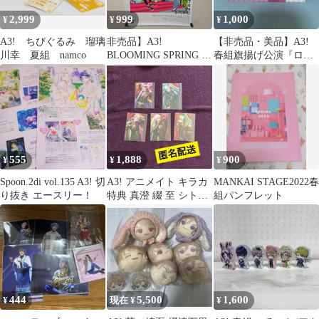
2,999
999
1,000
¥
¥
¥
A3! ちびぐるみ 瑠璃
非売品】A3!
【非売品・美品】A3!
川幸 夏組 namco
BLOOMING SPRING &
春組旗揚げ公演『ロミ
SUMMER EP ポスター
オとジュリアス』レプ
リカチケット
555
1,888
900
¥
¥
¥
Spoon.2di vol.135 A3! 切
A3! アニメイト キラカ
MANKAI STAGE2022春
り抜き エースリー！
特典 真澄 綴 至 シトロ
組パンフレット
ン 千景 春組
444
5,500
1,600
¥
現在 ¥
¥