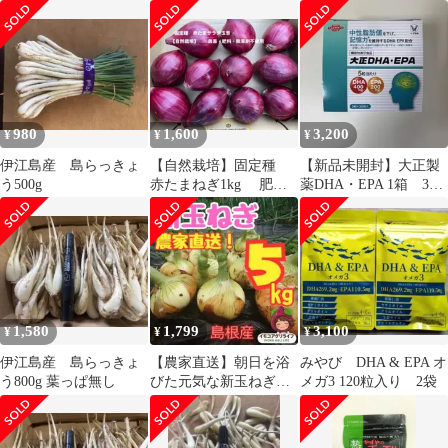
七田式 食育
新玉ねぎ！冷蔵庫にス
ッキリ
980
1,600
3,200
¥
¥
¥
伊江島産 島らっきょ
【自然栽培】固定種
【新品未開封】大正製
う500g
赤たまねぎ1kg 肥
薬DHA・EPA 1箱 30
料 農薬、除草剤不使
袋
用 種子消毒なし
1,580
1,799
3,100
¥
¥
¥
伊江島産 島らっきょ
【農家直送】朝日を浴
みやび DHA & EPA オ
う800g 葉っぱ無し
びた元気な新玉ねぎ！
メガ3 120粒入り 2袋
たっぷり5kg（80サイ
ズ）