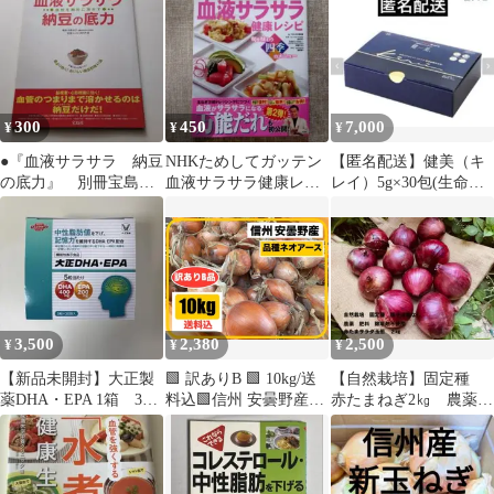
300
450
7,000
¥
¥
¥
●『血液サラサラ 納豆
NHKためしてガッテン
【匿名配送】健美（キ
の底力』 別冊宝島
血液サラサラ健康レシ
レイ）5g×30包(生命源
宝島社 浜内千波
ピ : 旬を味わう四季の
ペーストタイプ）酵素
メニュー
原液
3,500
2,380
2,500
¥
¥
¥
【新品未開封】大正製
🟩 訳ありB 🟩 10kg/送
【自然栽培】固定種
薬DHA・EPA 1箱 30
料込🟩信州 安曇野産🟩
赤たまねぎ2㎏ 農薬・
袋
玉ねぎ(ネオアース)🟩
肥料・除草剤不使用
小さめ使い切りサイズ
種子消毒なし
🟩フォロワー割有🟩令
和8年6月中旬収穫分🟩