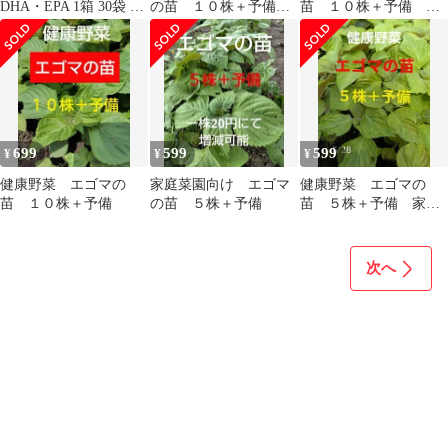
DHA・EPA 1箱 30袋 30
の苗 １０株＋予備
苗 １０株＋予備 家
日分 記憶力サポート
固定種
庭菜園向け
699
599
599
¥
¥
¥
健康野菜 エゴマの
家庭菜園向け エゴマ
健康野菜 エゴマの
苗 １０株＋予備
の苗 ５株＋予備
苗 ５株＋予備 家庭
菜園向け
次へ