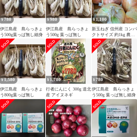
780
980
1,100
¥
¥
¥
伊江島産 島らっきょ
伊江島産 島らっきょ
新玉ねぎ 信州産 コンパ
う500g葉っぱ無し細身
う500g 葉っぱ無し
クトサイズ 約1kg 農薬
不使用 玉ねぎ たまねぎ
1,580
1,780
780
¥
¥
¥
伊江島産 島らっきょ
行者にんにく 300g 道北
伊江島産 島らっきょ
う800g葉っぱ無し
産 アイヌネギ
う500g 葉っぱ無し細身