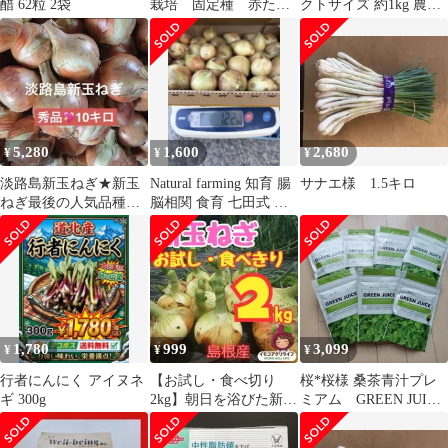
醋 62粒 2袋
栽培 固定種 赤たま
クトサイズ 約1kg 農薬
ねぎ2kg 肥料農薬除
不使用 玉ねぎ たまねぎ
草剤不使用
5,280
1,600
2,680
¥
¥
¥
淡路島新玉ねぎ★新玉
Natural farming 知育 腸
サナエ様 1.5キロ
ねぎ最後の人気品種★
脳相関 食育 七田式 腸
ターザン10kg★秋まで
活 徳育 食養生
日持ち★リピ多数
1,780
999
3,099
¥
¥
¥
行者にんにく アイヌネ
【お試し・食べ切り
桜*桜様 桑茶青汁プレ
ギ 300g
2kg】朝日を浴びた新鮮
ミアム GREEN JUICE
新玉ねぎ！冷蔵庫にス
日本のスーパーフード
ッキリ
7袋