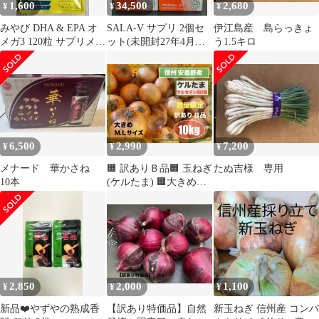
1,600
34,500
2,680
¥
¥
¥
みやび DHA & EPA オ
SALA-V サプリ 2個セ
伊江島産 島らっきょ
メガ3 120粒 サプリメン
ット(未開封27年4月賞
う1.5キロ
ト
味期限)
6,500
2,990
7,200
¥
¥
¥
メナード 華かさね
🟧 訳ありＢ品🟧 玉ねぎ
たぬ吉様 専用
10本
(ケルたま) 🟧大きめＭ.
Ｌ.2Ｌ混 🟧 10kg/送料
込🟧ケルセチン約2倍🟧
信州 安曇野産🟧フォロ
ワー割有🟧
2,850
2,000
1,100
¥
¥
¥
新品❤️やずやの熟成香
【訳あり特価品】自然
新玉ねぎ 信州産 コンパ