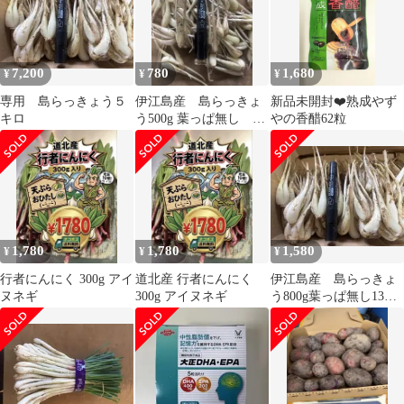
7,200
780
1,680
¥
¥
¥
専用 島らっきょう５
伊江島産 島らっきょ
新品未開封❤️熟成やず
キロ
う500g 葉っぱ無し 細
やの香醋62粒
身
1,780
1,780
1,580
¥
¥
¥
行者にんにく 300g アイ
道北産 行者にんにく
伊江島産 島らっきょ
ヌネギ
300g アイヌネギ
う800g葉っぱ無し13日
発送予定