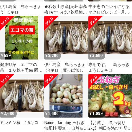
伊江島産 島らっきょ
★和歌山県産[紀州南高
中美恵のキレイになる
う 5キロ
梅]★すっぱい乾燥梅‼️
マクロビレシピ : 月の
無添加‼️梅茶‼️ 300g‼️
リズムに合わせた食べ
方
699
5,700
2,680
¥
¥
¥
健康野菜 エゴマの
伊江島産 島らっきょ
専用です。 島らっき
苗 １０株＋予備 固定
う4キロ 葉っぱ無し
ょう1.５キロ
種
2,680
1,600
1,099
¥
¥
¥
ミンミン様 1.5キロ
Natural farming 玉ねぎ
【お試し・食べ切り
無肥料 薬無し 自然農法
2kg】朝日を浴びた新鮮