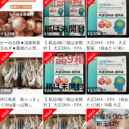
3,180
10,000
2,550
¥
¥
¥
かーねる様★淡路島新
【 新品4箱♡箱は未開
大正DHA・EPA 大正
玉ねぎ★最後の人気品
封 】 大正DHA・EPA
製薬 1袋あたり5粒×
種★５キロ★訳あり★
＊ 大正製薬 ＊
30袋
フレッシュ★甘い
980
22,400
2,550
¥
¥
¥
伊江島産 島らっきょ
【 新品9箱♡箱は未開
大正DHA・EPA 1袋あ
う500g葉っぱ無し
封 】 大正DHA・EPA
たり5粒× 30袋 大正製
＊ 大正製薬 ＊
薬