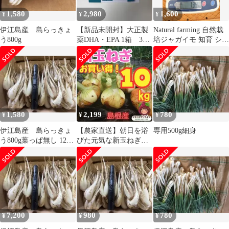
1,580
2,980
1,600
¥
¥
¥
伊江島産 島らっきょ
【新品未開封】大正製
Natural farming 自然栽
う800g
薬DHA・EPA 1箱 30
培ジャガイモ 知育 シュ
袋
タイナー教育 知育
1,580
2,199
780
¥
¥
¥
伊江島産 島らっきょ
【農家直送】朝日を浴
専用500g細身
う800g葉っぱ無し 12日
びた元気な新玉ねぎ！
発送予定
たっぷり大容量
10kg（100サイズ）
7,200
980
780
¥
¥
¥