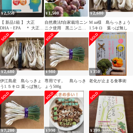
2,550
1,500
2,680
¥
¥
¥
【 新品1箱 】 大正
自然農法❗️自家栽培ニン
M aa様 島らっきょう
DHA・EPA ＊ 大正製
ニク使用 黒ニンニ
1.5キロ 葉っぱ無し
薬 ＊
ク とろける 甘酸っ
ぱい 300g
2,680
980
350
¥
¥
¥
伊江島産 島らっきょ
専用です。 島らっき
老化が止まる食事術
う1.５キロ 葉っぱ無し
ょう500g
7,200
990
399
¥
¥
¥