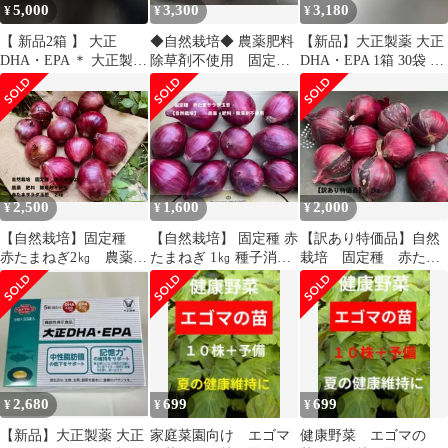
5,000
3,300
3,180
¥
¥
¥
【 新品2箱 】 大正
◆自然栽培◆ 農薬肥料
【新品】大正製薬 大正
DHA・EPA ＊ 大正製薬
除草剤不使用 固定
DHA・EPA 1箱 30袋 30
＊
種 赤タマネギ3kg
日分 記憶力サポート
2,500
1,600
2,000
¥
¥
¥
【自然栽培】固定種
【自然栽培】 固定種 赤
【訳あり特価品】自然
赤たまねぎ2㎏ 農薬・
たまねぎ 1㎏ 種子消毒
栽培 固定種 赤たま
肥料・除草剤不使用
なし 肥料農薬除草剤
ねぎ2kg 肥料農薬除
種子消毒なし
不使用
草剤不使用
2,680
699
699
¥
¥
¥
【新品】大正製薬 大正
家庭菜園向け エゴマ
健康野菜 エゴマの