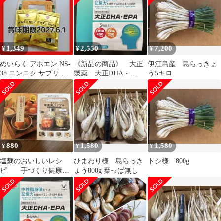
1,349
2,550
7,200
¥
¥
¥
めいらく アホエン NS-
《新品の商品》 ￼大正
伊江島産 島らっきょ
38 ニンニク サプリ 送
製薬 大正DHA・
う5キロ
料無料
EPA 1袋あたり5粒×
30袋
880
1,580
1,580
¥
¥
¥
塩麹のおいしいレシ
ひまわり様 島らっき
トシ様 800g
ピ 手づくり健康酢
ょう800g 葉っぱ無し
バイブル 2冊セット