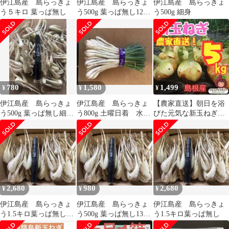
伊江島産 島らっきょ
伊江島産 島らっきょ
伊江島産 島らっきょ
う５キロ 葉っぱ無し
う500g 葉っぱ無し12日
う500g 細身
発送
780
1,580
1,499
¥
¥
¥
伊江島産 島らっきょ
伊江島産 島らっきょ
【農家直送】朝日を浴
う500g 葉っぱ無し細
う800g 土曜日着 水曜
びた元気な新玉ねぎ！
身 12日発送予定
日夜発送
たっぷり5kg（80サイ
ズ）
2,680
980
2,680
¥
¥
¥
伊江島産 島らっきょ
伊江島産 島らっきょ
伊江島産 島らっきょ
う1.5キロ葉っぱ無し
う500g 葉っぱ無し13日
う1.5キロ葉っぱ無し
12日発送予定
発送予定