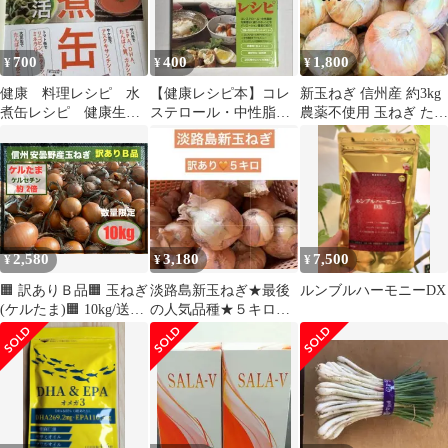
700
400
1,800
¥
¥
¥
健康 料理レシピ 水
【健康レシピ本】コレ
新玉ねぎ 信州産 約3kg
煮缶レシピ 健康生
ステロール・中性脂肪
農薬不使用 玉ねぎ たま
活 血管を強くする
を下げるレシピ 新星出
ねぎ
サバ缶 トマト缶
版社
2,580
3,180
7,500
¥
¥
¥
🟧 訳ありＢ品🟧 玉ねぎ
淡路島新玉ねぎ★最後
ルンブルハーモニーDX
(ケルたま)🟧 10kg/送料
の人気品種★５キロ★
込🟧ケルセチン約2倍🟧
ターザン★フレッシュ
信州 安曇野産🟧小さめ
★甘い★肉厚★長持ち
使い切りサイズ🟧令和8
年7月収穫分🟧フォロワ
ー割有🟧