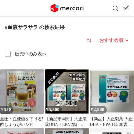
#血液サラサラ の検索結果
並び替え
販売中のみ表示
550
5,500
2,980
¥
¥
¥
血圧・血糖値を下げる!
【新品未開封】大正製
【新品】大正製薬 大正
酢しょうがレシピ
薬DHA・EPA 2箱 53
DHA・EPA 1箱 30袋 30
袋
日分 記憶力サポート