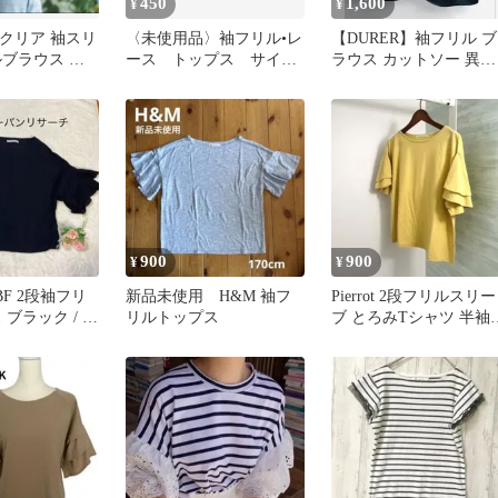
450
1,600
¥
¥
ar クリア 袖スリ
〈未使用品〉袖フリル•レ
【DURER】袖フリル ブ
ルブラウス ホ
ース トップス サイズ
ラウス カットソー 異素
リーサイズ
100
材 トップス ブラック M
900
900
¥
¥
F 2段袖フリ
新品未使用 H&M 袖フ
Pierrot 2段フリルスリー
 ブラック / 綺
リルトップス
ブ とろみTシャツ 半袖
ュアル
カットソー Tシャツ