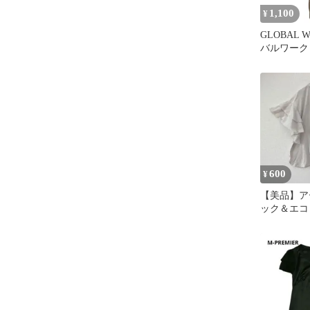
1,100
¥
GLOBAL 
バルワーク
トソー キャ
600
¥
【美品】ア
ック＆エコ
ルプルオーバ