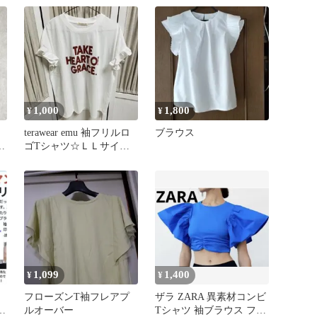
1,000
1,800
¥
¥
terawear emu 袖フリルロ
ブラウス
ブ
ゴTシャツ☆ＬＬサイズ
☆ホワイト【新品】
1,099
1,400
¥
¥
フローズンT袖フレアプ
ザラ ZARA 異素材コンビ
ルオーバー
Tシャツ 袖ブラウス フリ