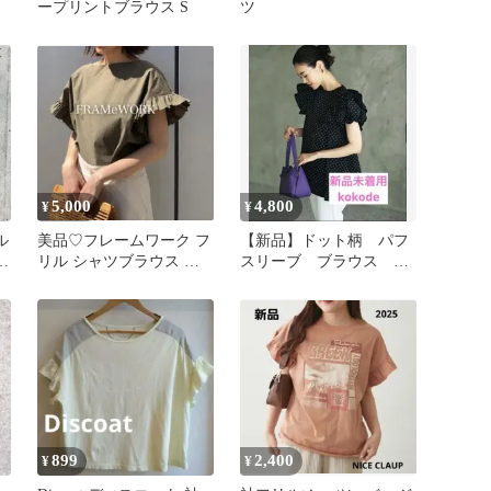
ープリントブラウス S
ツ
5,000
4,800
¥
¥
ル
美品♡フレームワーク フ
【新品】ドット柄 パフ
ー
リル シャツブラウス 日
スリーブ ブラウス
本製 定価1.8万 カーキ F
kokode
899
2,400
¥
¥