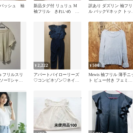
バッシュ 袖
新品タグ付 リュリュ M
訳あり ダズリン 袖フリ
袖フリル きれいめ オ
ル バックVネック トッ
フィス 通勤 上品
ス F サイドファスナー
2,222
500
¥
¥
ussa フリルスリ
アパートバイローリーズ
Mewis 袖フリル 薄手ニ
ソーTシャツ
♡コンビネゾン♡ネイビ
ト ビュー付き フェミニ
100
ー♡Мサイズ
ン コットン