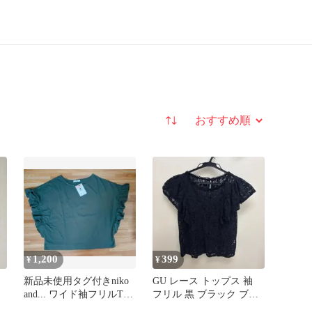
並び替え
1,200
399
¥
¥
新品未使用タグ付きniko
GU レース トップス 袖
and... ワイド袖フリルT
フリル 黒 ブラック ブラ
カーキ F
ウス