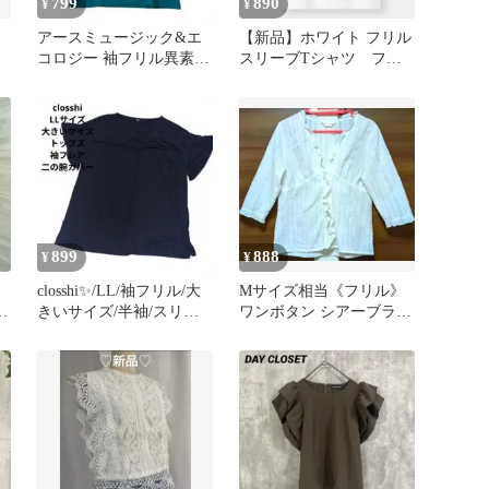
799
890
¥
¥
アースミュージック&エ
【新品】ホワイト フリル
コロジー 袖フリル異素材
スリーブTシャツ フリ
カットソー ブルーグリー
ル トップス 90 GU
ン F
899
888
¥
¥
closshi✨️/LL/袖フリル/大
Mサイズ相当《フリル》
きいサイズ/半袖/スリッ
ワンボタン シアーブラウ
ド/綺麗め
ス ボレロカーデ 白 レー
ス羽織り