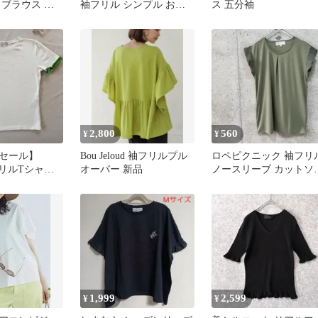
 ブラウス 袖
袖フリル シンプル お洒
ス 五分袖
形デザイン
落 可愛い 春 夏 Mサイズ
2,800
560
¥
¥
セール】
Bou Jeloud 袖フリルプル
ロペピクニック 袖フリ
フリルTシャツ
オーバー 新品
ノースリーブ カットソ
白 緑 Lサイ
40サイズ タック ジュン
1,999
2,599
¥
¥