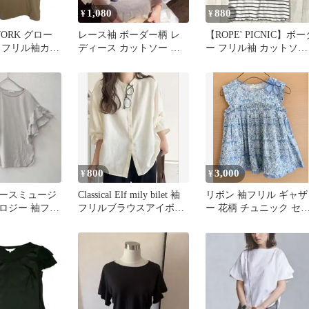
1,080
880
¥
¥
WORK グロー
レース袖 ボーダー柄 レ
【ROPE' PICNIC】ボー
 フリル袖カッ
ディース カットソー 半
ー フリル袖 カットソー
メル L
袖
半袖
800
3,000
¥
¥
ースミュージ
Classical Elf mily bilet 袖
リボン 袖フリル ギャザ
ロジー 袖フリ
フリルブラウスアイボリ
ー 花柄 チュニック セ
ー ミント F
ー
スオブワンダー 130