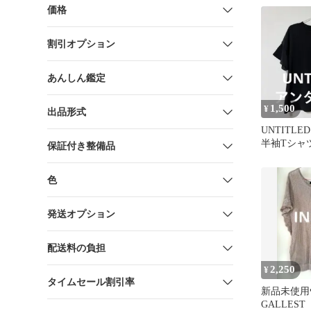
価格
割引オプション
あんしん鑑定
1,500
¥
出品形式
UNTITL
半袖Tシャ
保証付き整備品
イズ2
色
発送オプション
配送料の負担
2,250
¥
タイムセール割引率
新品未使用♥
GALLES