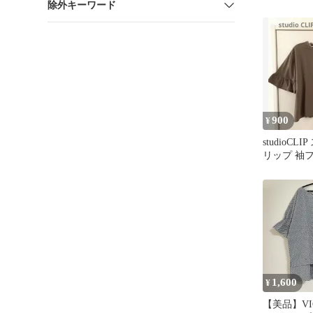
除外キーワード
ニット 
900
¥
studioCL
リップ 袖
ー 半袖 ブ
1,600
¥
【美品】VI