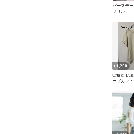
バースデー
フリル
1,200
¥
Orta di L
ーブカット
アイボリー綿