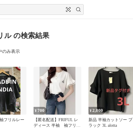
リル の検索結果
中のみ表示
700
2,000
¥
¥
袖フリルレー
【匿名配送】FRIFUL レ
新品 半袖カットソー ブ
ディース 半袖 袖フリル
ラック 3L alotta
Tシャツ