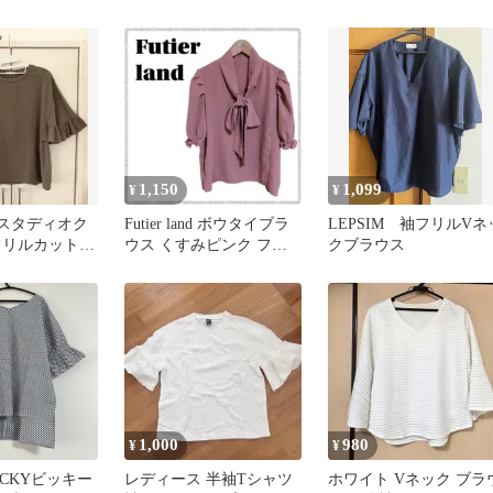
トップス
カットソー ピンク フリ
4L ブルー ゆったり
ーサイズ
1,150
1,099
¥
¥
IP スタディオク
Futier land ボウタイブラ
LEPSIM 袖フリルVネ
フリルカットソ
ウス くすみピンク フリ
クブラウス
ラウン M
ル パフスリーブ Ｌ
1,000
980
¥
¥
CKYビッキー
レディース 半袖Tシャツ
ホワイト Vネック ブラ