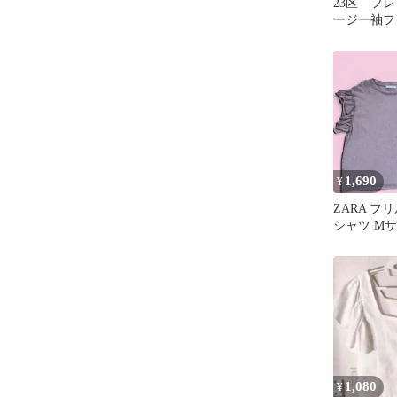
23区 フ
ージー袖フ
ー 白 サ
1,690
¥
ZARA フ
シャツ M
1,080
¥