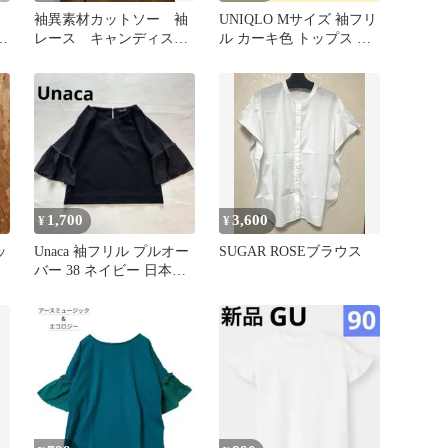
袖異素材カットソー 袖
UNIQLO Mサイズ 袖フリ
プ
レース キャンディスリ
ル カーキ色 トップス レ
ーブ
ディース ユニクロ
1,700
3,600
¥
¥
ッ
Unaca 袖フリル プルオー
SUGAR ROSEブラウス
バー 38 ネイビー 日本
製 異素材