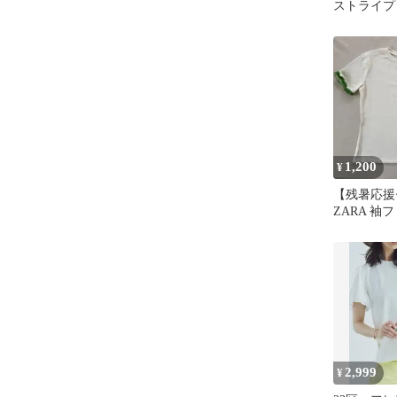
ストライプ
フリル 変
1,200
¥
【残暑応援
ZARA 袖
カットソー 
ズ
2,999
¥