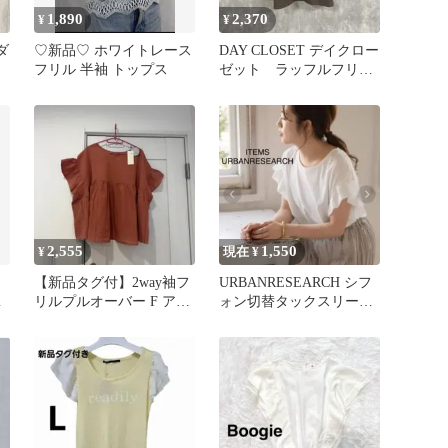
1,890
2,370
¥
¥
ダ
♡新品♡ ホワイトレース
DAY CLOSET デイクロー
フリル 半袖 トップス
ゼット ラッフルフリル
袖 ブラウス ブラウ
ン F
2,555
1,550
¥
現在 ¥
【新品タグ付】2way袖フ
URBANRESEARCH シフ
ン
リルプルオーバー F アー
ォン切替タックスリーブ
スミュージック＆エコロ
Tシャツ アーバ
ジー