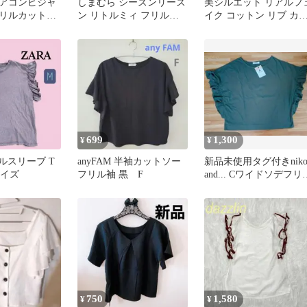
レアコンビジャ
しまむら シーズンリーズ
美シルエット リアルフ
リルカットソ
ン リトルミィ フリル袖T
イク コットン リブ カ
イズ40 完売品
シャツ プルオーバー M
トソー Vネック フリル
黒
699
1,300
¥
¥
リルスリーブ T
anyFAM 半袖カットソー
新品未使用タグ付きnik
サイズ
フリル袖 黒 F
and... Cワイドソデフリ
T カーキ Fサイズ
750
1,580
¥
¥