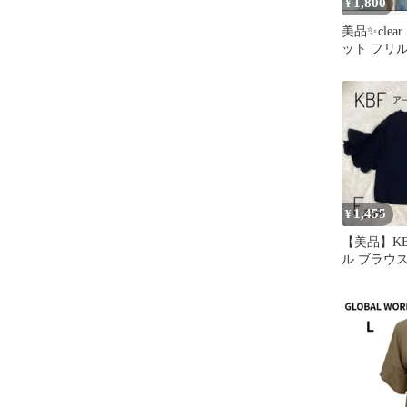
1,800
¥
美品✨￼cle
ット フリ
ワイト フ
1,455
¥
【美品】KB
ル ブラウス
麗め・カジ