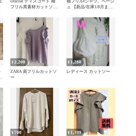
ェ
​Discoat ディスコート 袖
袖フリルtシャツ。ベージ
ッ
フリル異素材カットソー
ュ 【新品/在庫1/8月ま
袖
パステルイエロー F
で】
2,200
1,280
¥
¥
o
ZARA 肩フリルカットソ
レディース カットソー
ル
ー
700
1,399
¥
¥