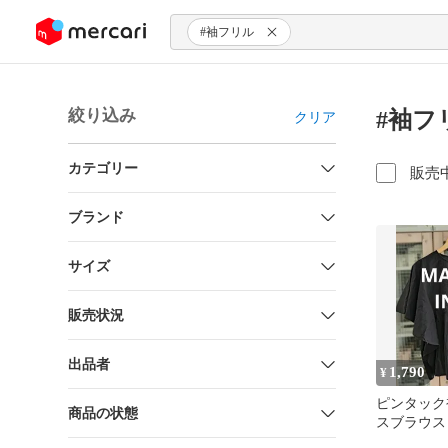
ンツにスキップ
#袖フリル
絞り込み
#袖フ
クリア
カテゴリー
販売
ブランド
サイズ
販売状況
出品者
1,790
¥
ピンタック
商品の状態
スブラウス