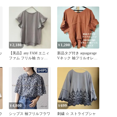
ル ブルー 青 Sサイズ
2,180
1,200
¥
¥
ッ
【美品】any FAM エニィ
新品タグ付き aquagarage
ファム フリル袖 カット
Vネック 袖フリルオレン
ソー Tシャツ グレー 3
ジ Lサイズ
4,800
699
¥
¥
ウ
シップス 袖フリルフラワ
刺繍 ☆ ストライプシャ