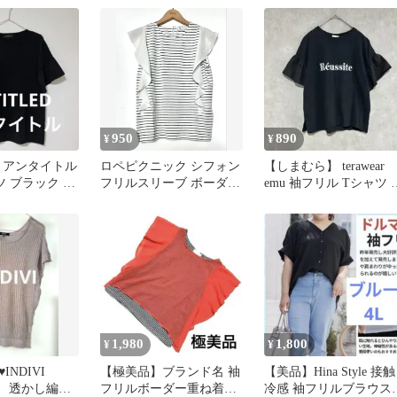
950
890
¥
¥
ED アンタイトル
ロペピクニック シフォン
【しまむら】 terawear
ツ ブラック サ
フリルスリーブ ボーダー
emu 袖フリル Tシャツ 
柄カットソー 38 M
ラック M
1,980
1,800
¥
¥
️INDIVI
【極美品】ブランド名 袖
【美品】Hina Style 接触
T 透かし編み
フリルボーダー重ね着風
冷感 袖フリルブラウス