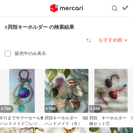
#貝殻キーホルダー の検索結果
並び替え
販売中のみ表示
700
700
500
¥
¥
¥
8/31までサマーセール❣️
貝殻キーホルダー 3組
貝殻 キーホルダー 3
ハンドメイド♡レジン
ハンドメイド（Ｂ）
個セット①
ワンポイント付貝殻型