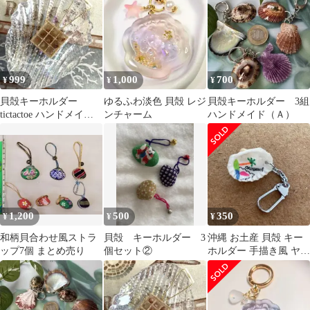
キーホルダー
999
1,000
700
¥
¥
¥
貝殻キーホルダー
ゆるふわ淡色 貝殻 レジ
貝殻キーホルダー 3組
tictactoe ハンドメイ
ンチャーム
ハンドメイド（Ａ）
ド 海 ビーチ shell
1,200
500
350
¥
¥
¥
和柄貝合わせ風ストラ
貝殻 キーホルダー 3
沖縄 お土産 貝殻 キー
ップ7個 まとめ売り
個セット②
ホルダー 手描き風 ヤシ
の木 レトロ ご当地