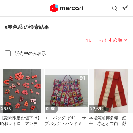
#赤色系 の検索結果
並び替え
販売中のみ表示
555
980
2,699
¥
¥
¥
【期間限定お値下げ】
エコバッグ（91）・サ
本場筑前博多織 細
昭和レトロ アンティ
ブバッグ・ハンドメイ
帯 赤とオフ白 献上
ーク 赤色系ボタン
ド・お買い物袋・黒猫
柄 粋 正絹 単衣