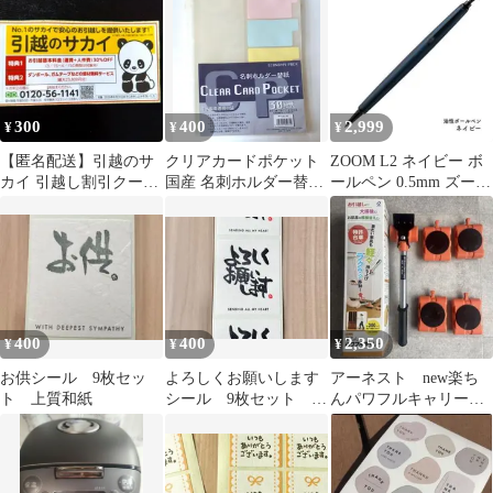
送料無料 4冊
300
400
2,999
¥
¥
¥
【匿名配送】引越のサ
クリアカードポケット
ZOOM L2 ネイビー ボ
カイ 引越し割引クーポ
国産 名刺ホルダー替紙
ールペン 0.5mm ズーム
ン券
A4 30穴 30枚入＋9枚
BC-ZL2EC49
400
400
2,350
¥
¥
¥
お供シール 9枚セッ
よろしくお願いします
アーネスト new楽ち
ト 上質和紙
シール 9枚セット 上
んパワフルキャリー
質和紙 転入 ご挨拶
台車 家具移動 引越
し 模様替え