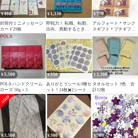
400
1,330
770
¥
¥
¥
封筒付ミニメッセージ
即戦力！ 転職、転勤、
アルフォート＊サンク
カード29枚
出向、異動するときに
スギフト＊プチギフト
読む本 足立光 ダイ
＊お配りギフト6袋
ヤモンド社
5,500
350
3,300
¥
¥
¥
POLA ハンドクリーム
ありがとうシール3種セ
タオルセット 3色 合
ローズ 50g × 5
ット！24枚✖️2シートづ
計12枚
つ合計72枚⭐︎
3,500
300
500
¥
¥
¥