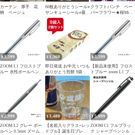
カーテン 厚手 花
60枚ありがとうシール⭐︎
クラフトパンチ ペー
柄 ベージュ
サンキューシール⭐︎最安
パーフラワー★桜Mix
値⭐︎ポイント消化⭐︎
紫系110枚
3,599
1,360
3,599
¥
¥
¥
ZOOM L1 フロストブ
即日発送 お中元 いつも
【新品未使用】フロス
ルー 水性ボールペン
ありがとう煎餅 9袋入
トブルー zoom L1 ブル
0.5 BJ-ZL1EC46
り 2個セット 個包装 ギ
ーブラックインク
フト 贈り物 プチギフト
退職 お礼 送別会 卒業
引越し 挨拶品 スイーツ
詰め合わせ
2,999
3,480
5,999
¥
¥
¥
ZOOM L2 グレー ボー
【名前入りグラス+レッ
ZOOM C1 フルブラッ
ルペン 0.5mm ズーム
ドブル】誕生日プレゼ
ク シャープペンシル ズ