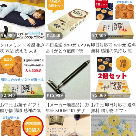
6,980
2,040
3,500
¥
¥
¥
クロスミント 冷感 抱き
即日発送 お中元 いつも
即日対応可 お中元 送料
枕 W型 洗える 大きい
ありがとう煎餅 9袋入
無料 感謝の気持ち 煎餅
ひんやり 夏 夏用 抱き
り 3個セット 個包装 ギ
24袋入り 2個セット 個
まくら だきまくら 枕
フト 贈り物 プチギフト
包装 ありがとう 焼き印
まくら 横向き寝用枕 横
退職 お礼 送別会 卒業
退職 挨拶 引越し お礼
向き 横向き枕 横向き寝
引越し 挨拶品 スイーツ
ギフト 和菓子 工場直送
横寝 妊婦 妊娠 いびき
詰め合わせ
いびき防止 冷たい 冷感
抱き枕 冷感枕 腰痛 日
2,040
15,999
5,360
¥
¥
¥
本製 ひんやり抱き枕 ロ
ング 父の日
お中元 お菓子 ギフト
【メーカー廃盤品】 万
お中元 即日対応可 送料
贈り物 退職 感謝の気持
年筆 ZOOM 101 デザイ
無料 贈り物 ギフト 退
ちをこめて 9袋入り 3個
ンコレクション
職 お菓子 お世話になり
セット個包装 粗品 プチ
ました 30袋入り 2個セ
ギフト 大量 詰め合わせ
ット 個包装 大人気 プ
お世話になりました お
チギフト 大量 詰め合わ