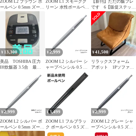
ZOOM L2 ブラウン ボ
ZOOM L1 スモークグ
【新刊】ただの飯フレ
ールペン 0.5mm ズーム
リーン 水性ボールペン
です 6【販促ステッカ
BC-ZL2EC59
0.5 BJ-ZL1EC65
ー付き】
13,300
2,999
41,500
¥
¥
¥
美品 TOSHIBA 圧力
ZOOM L2 シルバー シ
リラックスフォーム
IH炊飯器 3.5合 最終
ャープペンシル 0.5 ズ
アボット 1Pソファ
値下げ
ーム SH-ZL2C07
ハニーレモン
2,999
3,499
2,999
¥
¥
¥
ZOOM L2 シルバー ボ
ZOOM L1 フルブラッ
ZOOM L2 グレー シャ
ールペン 0.5mm ズーム
ク ボールペン 0.5 ズー
ープペンシル 0.5 ズー
BC-ZL2EC07
ム BJ-ZL1EC12
ム SH-ZL2C09