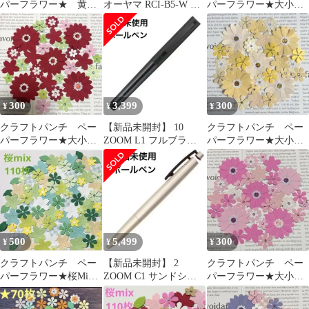
パーフラワー★ 黄色
オーヤマ RCI-B5-W 銘
パーフラワー★大小mix
系70枚
柄純白づき 5合最終値
ネイビー系30枚
下げ
300
3,399
300
¥
¥
¥
クラフトパンチ ペー
【新品未開封】 10
クラフトパンチ ペー
パーフラワー★大小mix
ZOOM L1 フルブラッ
パーフラワー★大小mix
赤系30枚
ク 廃盤 限定
クリーム系30枚
500
5,499
300
¥
¥
¥
クラフトパンチ ペー
【新品未開封】 2
クラフトパンチ ペー
パーフラワー★桜Mix
ZOOM C1 サンドシル
パーフラワー★大小mix
グリーン系110枚
バー ボールペン ズーム
ピンク系②30枚