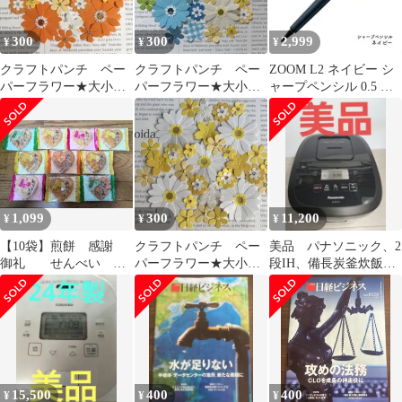
300
300
2,999
¥
¥
¥
クラフトパンチ ペー
クラフトパンチ ペー
ZOOM L2 ネイビー シ
パーフラワー★大小mix
パーフラワー★大小
ャープペンシル 0.5 ズ
オレンジ系30枚
mix5色30枚
ーム SH-ZL2C49
1,099
300
11,200
¥
¥
¥
【10袋】煎餅 感謝
クラフトパンチ ペー
美品 パナソニック、2
御礼 せんべい お
パーフラワー★大小mix
段IH、備長炭釜炊飯器
かき ギフト お返
黄色系①30枚
(5.5合炊き）最終値下
し ハート
げ
15,500
400
400
¥
¥
¥