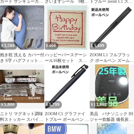
カード サンキューカー
ざいますシール 9枚セ
トブルー zoom L1 ズー
ド 和風 オーダー可
ット 上質和紙
ム ブラックインク
3,580
400
3,499
¥
¥
¥
抱き枕 洗える カバー付
ハッピーバースデーシ
ZOOM L1 フルブラッ
き S字 ハグフィット
ール16枚セット スク
ク ボールペン ズーム
Hug fit 妊婦 だきまくら
エア型
BJ-ZL1EC12R17
抱きまくら 枕 まくら
マクラ 横向き寝用枕 横
向き寝 横向き 横 横向
き枕 妊娠中 妊娠 いび
き いびき防止 腰痛改善
腰痛 睡眠時無呼吸症候
5,800
5,799
13,800
¥
¥
¥
群 歯ぎしり 防止 父の
日
ニトリ マグネット調味
ZOOM C1 グラファイ
美品 パナソニック IH
料ストッカー スパイス
トブルー ボールペン ズ
ジャー炊飯器 備長炭釜
ボトル カインズスライ
ーム BC-ZC1EC44
3.5合炊き最終値下げ
ドバスケット