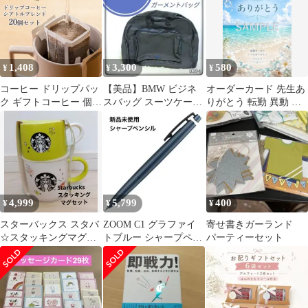
1,408
3,300
580
¥
¥
¥
コーヒー ドリップパッ
【美品】BMW ビジネ
オーダーカード 先生あ
ク ギフトコーヒー 個包
スバッグ スーツケース
りがとう 転勤 異動 お
装 20個セット 本格 ド
ガーメントバッグ ノベ
礼に オーダー可能
リップ シアトルブレン
ルティ
ド 美味しい 高級感 お
しゃれ プチギフト ギフ
ト 人気 退職 プレゼン
ト お返し お礼 産休 ホ
テル オフィス 転勤 挨
4,999
5,799
400
¥
¥
¥
拶?
スターバックス スタバ
ZOOM C1 グラファイ
寄せ書きガーランド
☆スタッキングマグセ
トブルー シャープペン
パーティーセット
ット☆未使用 マグカッ
シル ズーム SH-
プ 2個セット
ZC1C44