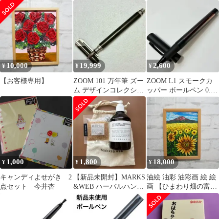
BC-ZL2EC09
ント等にピッタリ！
ーム SH-ZC1C12
10,000
19,999
2,600
¥
¥
¥
【お客様専用】
ZOOM 101 万年筆 ズー
ZOOM L1 スモークカ
ム デザインコレクショ
ッパー ボールペン 0.5
ン FP-CDZ14
BJ-ZL1EC55
1,000
1,800
18,000
¥
¥
¥
キャンディよせがき 2
【新品未開封】MARKS
油絵 油彩 油彩画 絵 絵
点セット 今井杏
&WEB ハーバルハンド
画 【ひまわり畑の富士
ソープ&バスソルト
山】