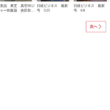
美品 東芝 真空IHジ
日経ビジネス 最新
日経ビジネス 最新
ャー炊飯器 炎匠炊き
号 5/25
号 6/8
5.5合炊き24年製 最終
値下げ
次へ