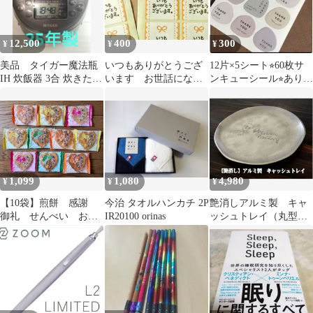
12,500
400
300
¥
¥
¥
美品 タイガー魔法瓶
いつもありがとうござ
12片×5シート⭐︎60枚サ
IH 炊飯器 3合 炊きた
います お世話になり
ンキューシール⭐︎ありが
て 最終値下げ
ました 18枚セット
とうシール⭐︎最安値
感謝 上質和紙
1,099
1,080
4,980
¥
¥
¥
【10袋】煎餅 感謝
今治 タオルハンカチ 2P
艶消しアルミ製 キャ
御礼 せんべい おか
IR20100 orinas
ッシュトレイ（丸型）
き ギフト お返し
【開店祝い】【記念
個包装
品】【新装オープン
お祝い】【新装開店
お祝い】などアイデア
次第【コンビニ受取対
応商品】【キャッシュ
トレイ 名入れ】【開