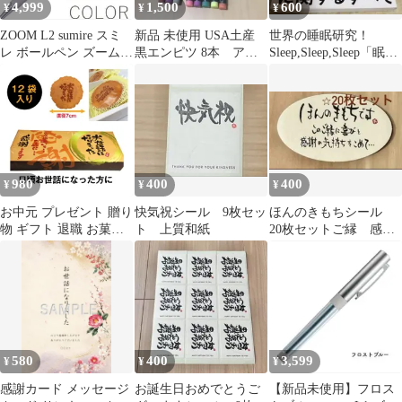
4,999
1,500
600
¥
¥
¥
店祝い名入れ】
ZOOM L2 sumire スミ
新品 未使用 USA土産
世界の睡眠研究！
レ ボールペン ズーム
黒エンピツ 8本 アメ
Sleep,Sleep,Sleep「眠り
BC-ZL2EC91L
リカ お土産
に関するすべて」
980
400
400
¥
¥
¥
お中元 プレゼント 贈り
快気祝シール 9枚セッ
ほんのきもちシール
物 ギフト 退職 お菓子
ト 上質和紙
20枚セットご縁 感
お世話になりました 12
謝 心遣い お世話に
袋入り 個包装 プチギフ
なりました 上質紙
ト 喜ばれる 大量 詰め
合わせ メッセージ 送料
無料 お礼 卒業 転職 転
勤
580
400
3,599
¥
¥
¥
感謝カード メッセージ
お誕生日おめでとうご
【新品未使用】フロス