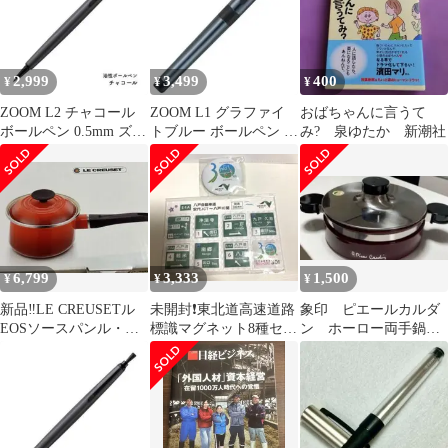
2,999
3,499
400
¥
¥
¥
ZOOM L2 チャコール
ZOOM L1 グラファイ
おばちゃんに言うて
ボールペン 0.5mm ズー
トブルー ボールペン ズ
み? 泉ゆたか 新潮社
ム BC-ZL2EC79
ーム BJ-ZL1EC44
6,799
3,333
1,500
¥
¥
¥
新品‼︎LE CREUSETル
未開封❗️東北道高速道路
象印 ピエールカルダ
EOSソースパンル・ク
標識マグネット8種セッ
ン ホーロー両手鍋
ルーゼ片手鍋14cm IH対
ト。缶バッチ！開通30
キャセロール浅型
応
周年❗️八戸レア