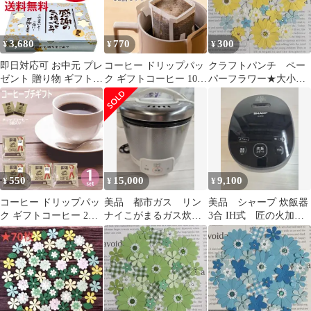
礼 引越し 卒業 転職 異
せ
動
3,680
770
300
¥
¥
¥
即日対応可 お中元 プレ
コーヒー ドリップパッ
クラフトパンチ ペー
ゼント 贈り物 ギフト
ク ギフトコーヒー 10個
パーフラワー★大小mix
退職 お菓子 文字が選べ
セット シアトルブレン
黄色/ブルー系30枚
る 30袋入り 個包装 大
ド 本格 ドリップ 個包
人気 プチギフト お世話
装 プチギフト おしゃれ
になりました 大量 詰め
ギフト 美味しい 高級感
合わせ メッセージ プレ
人気 退職 プレゼント
ゼント 引越し
お礼 お返し 産休 転勤
挨拶 ホテル オフィス
550
15,000
9,100
¥
¥
¥
コーヒー ドリップパッ
美品 都市ガス リン
美品 シャープ 炊飯器
ク ギフトコーヒー 2個
ナイこがまるガス炊飯
3合 IH式 匠の火加
入り シアトルブレンド
器3合 保温付 最終値
減 最終値下げ
本格 ドリップ 個包装
下げ
プチギフト おしゃれ ギ
フト 美味しい 高級感
人気 退職 プレゼント
お礼 お返し 産休 転勤
挨拶 ホテル オフィス