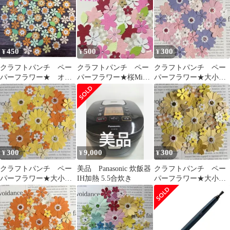
450
500
300
¥
¥
¥
クラフトパンチ ペー
クラフトパンチ ペー
クラフトパンチ ペー
パーフラワー★ オレ
パーフラワー★桜Mix
パーフラワー★大小mix
ンジ系70枚
ピンク系110枚
ピンク/紫系30枚
300
9,000
300
¥
¥
¥
クラフトパンチ ペー
美品 Panasonic 炊飯器
クラフトパンチ ペー
パーフラワー★大小mix
IH加熱 5.5合炊き
パーフラワー★大小mix
黄色オレンジ系30枚
黄色系②30枚