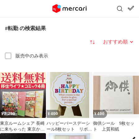
#転勤 の検索結果
並び替え
販売中のみ表示
2,290
400
400
¥
¥
¥
東京ルームシェア 長崎
ハッピーバースデーシ
御供シール 9枚セッ
に来ちゃった 東京から
ール8枚セット リボン
ト 上質和紙
引っ越してきてみれば
型