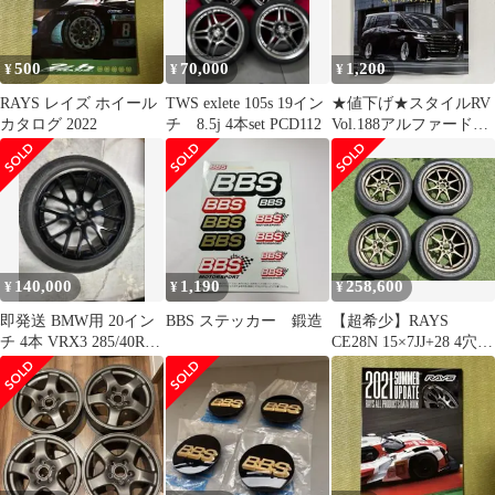
500
70,000
1,200
¥
¥
¥
RAYS レイズ ホイール
TWS exlete 105s 19イン
★値下げ★スタイルRV
カタログ 2022
チ 8.5j 4本set PCD112
Vol.188アルファード&
ヴェルファイアNo.24新
品
140,000
1,190
258,600
¥
¥
¥
即発送 BMW用 20イン
BBS ステッカー 鍛造
【超希少】RAYS
チ 4本 VRX3 285/40R20
CE28N 15×7JJ+28 4穴
ホイールセット
ブロンズ 4本