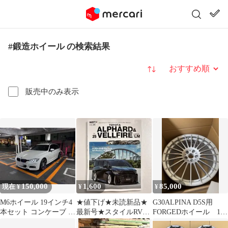
#鍛造ホイール の検索結果
並び替え
販売中のみ表示
150,000
1,600
85,000
現在 ¥
¥
¥
M6ホイール 19インチ4
★値下げ★未読新品★
G30ALPINA D5S用
本セット コンケーブ タ
最新号★スタイルRV
FORGEDホイール 10x
イヤ付き
Vol.191アルヴェル
20インチ ＋44