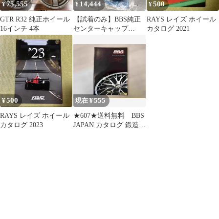
75,555
14,444
500
¥
¥
¥
GTR R32 純正ホイール
【試着のみ】BBS純正
RAYS レイズ ホイール
16インチ 4本
センターキャップ
カタログ 2021
56.24.240 4個セット
70mm
500
555
¥
現在 ¥
RAYS レイズ ホイール
★607★送料無料 BBS
カタログ 2023
JAPAN カタログ 鍛造ホ
イール資料