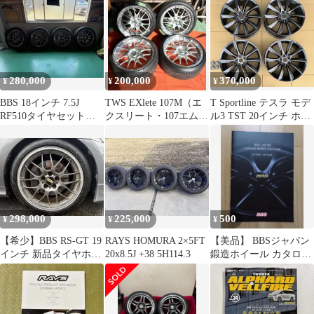
No.25
280,000
200,000
370,000
¥
¥
¥
BBS 18インチ 7.5J
TWS EXlete 107M（エ
T Sportline テスラ モデ
RF510タイヤセット
クスリート・107エム）
ル3 TST 20インチ ホイ
SET215/50R18
20インチ 4本セット
ール
298,000
225,000
500
¥
¥
¥
【希少】BBS RS-GT 19
RAYS HOMURA 2×5FT
【美品】 BBSジャパン
インチ 新品タイヤホイ
20x8.5J +38 5H114.3
鍛造ホイール カタログ
ール 4本セット 値下げ
2013 - 2014
可