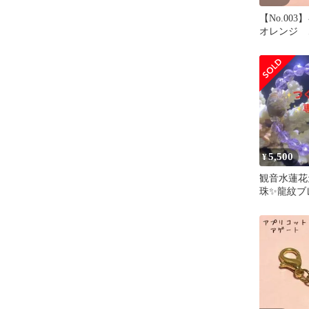
【No.00
オレンジ 
ーム ハン
品未使用
5,500
¥
観音水蓮花
珠✨龍紋ブ