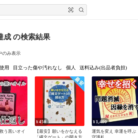
達成 の検索結果
中のみ表示
使用
目立った傷や汚れなし
個人
送料込み(出品者負担)
450
1,400
¥
¥
救う黒いオイ
【最安】願いをかなえる
運気を変え 幸運を呼ぶ
「縄文ゲート」の開き方
守護札