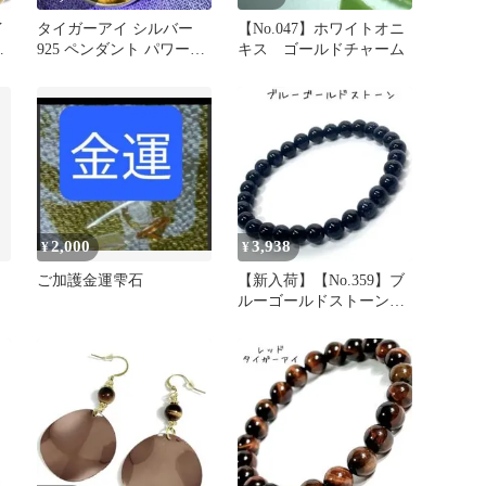
イ
タイガーアイ シルバー
【No.047】ホワイトオニ
メ
925 ペンダント パワース
キス ゴールドチャーム
トーン 邪気払い 金運
2,000
3,938
¥
¥
ご加護金運雫石
【新入荷】【No.359】ブ
ルーゴールドストーン
ブレスレット6mm 15cm