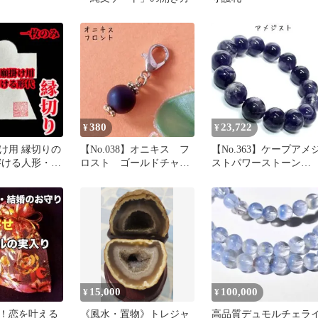
380
23,722
¥
¥
け用 縁切りの
【No.038】オニキス フ
【No.363】ケープアメ
溶ける人形・浄
ロスト ゴールドチャー
ストパワーストーン
ム
14mm 18cm ブレスレッ
15,000
100,000
¥
¥
！恋を叶える
《風水・置物》トレジャ
高品質デュモルチェラ