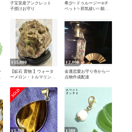
子宝安産アンクレット
希少✨ドゥルージー❇️チ
子授けお守り
ベット✨邪気祓い✨願望
達成✨金運✨茶瑪瑙天眼
天珠✨
15,000
2,000
¥
¥
ラ
【鉱石 置物 】ウォータ
金運恋愛お守り寺から一
ツ
ーメロン・トルマリン原
点物作成配達
石
石
1,360
380
¥
¥