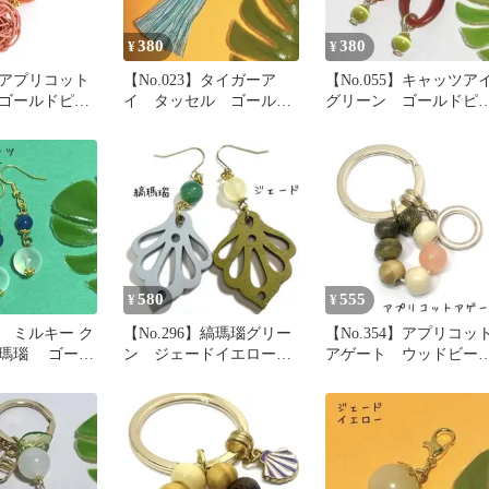
380
380
¥
¥
0】アプリコット
【No.023】タイガーア
【No.055】キャッツア
ゴールドピア
イ タッセル ゴールド
グリーン ゴールドピ
チャーム #hamuchi 新品
ス
580
555
¥
¥
2】 ミルキー ク
【No.296】縞瑪瑙グリー
【No.354】アプリコッ
瑪瑙 ゴール
ン ジェードイエロー
アゲート ウッドビー
 ハンドメイド
ゴールドピアス
ズ ゴールドキーホル
ー