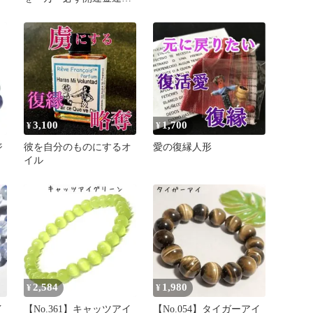
石恋愛叶龍神霊石玉 陰
陽師霊石 配達
3,100
1,700
¥
¥
ジ
彼を自分のものにするオ
愛の復縁人形
イル
ト
2,584
1,980
¥
¥
イ
【No.361】キャッツアイ
【No.054】タイガーアイ