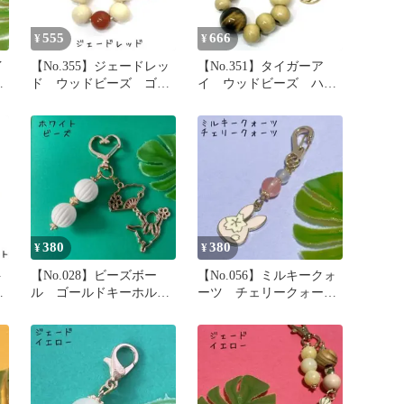
555
666
¥
¥
イ
【No.355】ジェードレッ
【No.351】タイガーア
ア
ド ウッドビーズ ゴー
イ ウッドビーズ ハン
ルドキーホルダー
ドメイド キーホルダー
380
380
¥
¥
ト
【No.028】ビーズボー
【No.056】ミルキークォ
ル ゴールドキーホルダ
ーツ チェリークォー
ダ
ー ハンドメイド 新品
ツ ゴールドキーホルダ
未使用
ー