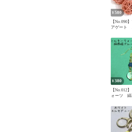
580
¥
【No.09
アゲート 
ス
380
¥
【No.01
ォーツ 縞
ド ピアス