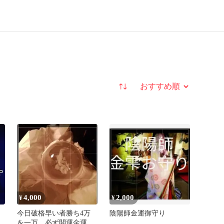
並び替え
4,000
2,000
¥
¥
今日破格早い者勝ち4万
陰陽師金運御守り
を一万 必ず開運金運霊