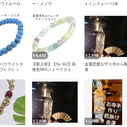
 ワイルーロお
ー・メノウ
トインクォーツ1本
4,431
2,000
¥
¥
0】ハウライトタ
【新入荷】【No.362】高
金運恋愛お守り寺から
ブレスレット
発色MIXジェードクォー
達
cmパワーストー
ツァイト ブレスレット
天然石
2,000
2,000
¥
¥