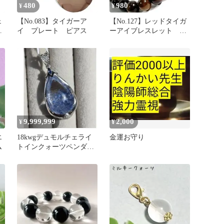
480
980
¥
¥
ェ
【No.083】タイガーア
【No.127】レッドタイガ
ル
イ プレート ピアス
ーアイブレスレット ハ
ンドメイド 新品未使用
9,999,999
2,000
¥
¥
エ
18kwgデュモルチェライ
金運お守り
ム
トインクォーツペンダン
トトップ