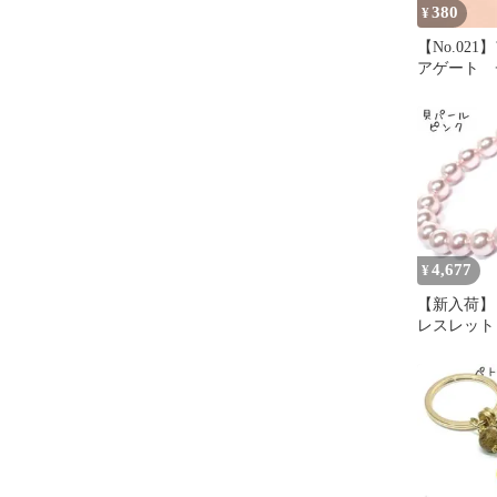
380
¥
【No.02
アゲート 
ンドメイド
4,677
¥
【新入荷】【
レスレット
ル 8mm 15