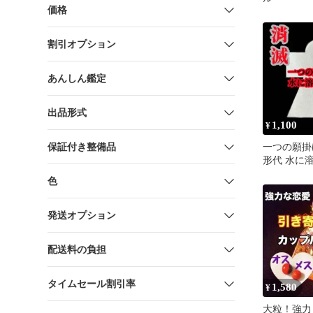
価格
割引オプション
あんしん鑑定
出品形式
1,100
¥
保証付き整備品
一つの願掛
形代 水に
化
色
発送オプション
配送料の負担
タイムセール割引率
1,580
¥
大粒！強力