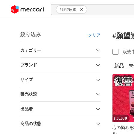
ンツにスキップ
#願望達成
絞り込み
#願望
クリア
カテゴリー
販売
ブランド
新品、未
サイズ
販売状況
出品者
3,100
¥
商品の状態
心の悩みを
ル