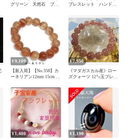
グリーン 天然石 ブレ
ブレスレット ハンドメ
スレット 6mm 15cm
イド 新品未使用
9,109
7,950
¥
¥
配
【新入荷】【No.358】カ
《マダガスカル産》ロー
ーネリアン12mm 15cm 天
ズクォーツ 12㍉玉ブレス
然石パワーストーン
レット
1,480
1,190
¥
¥