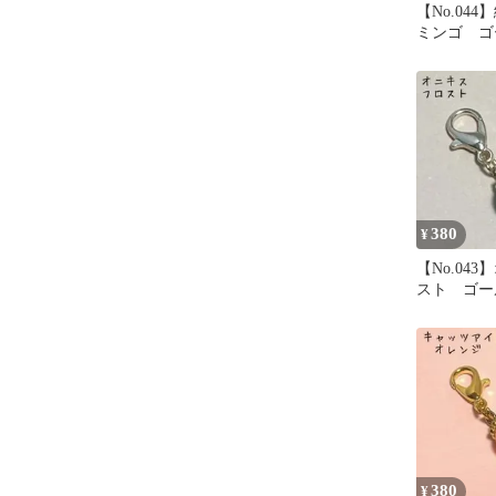
【No.04
ミンゴ ゴ
ルダー ハ
380
¥
【No.04
スト ゴー
ム 新品未
380
¥