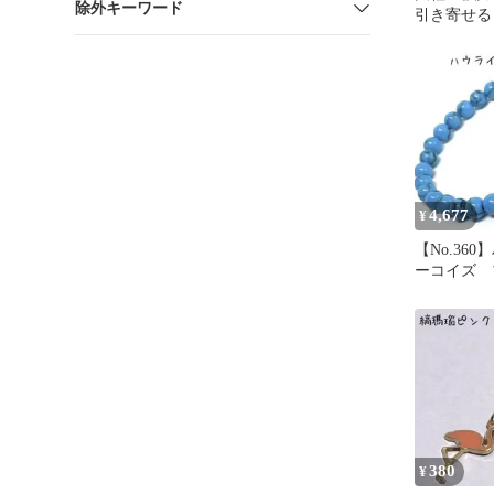
除外キーワード
引き寄せる
守り
4,677
¥
【No.36
ーコイズ 
6mm 15
ン
380
¥