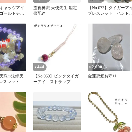
3】キャッツアイ
霊視神職 天使先生 鑑定
【No.072】タイガーア
ゴールドチャ
書配達
ブレスレット ハンド
ドメイド 新
イド 新品未使用
444
2,000
¥
¥
天珠✨法螺天
【No.060】ピンクタイガ
金運恋愛お守り
レスレット
ーアイ ストラップ