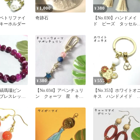
1,000
380
¥
¥
2】ペトリファイ
奇跡石
【No.030】ハンドメイ
キーホルダー
ド ビーズ タッセ
ピアス
380
555
¥
¥
2】縞瑪瑙ピン
【No.034】アベンチュリ
【No.353】ホワイトオ
ブレスレッ
ン クォーツ 星 キー
キス ハンドメイド 
メイド 新品
ホルダー
ールドキーホルダー