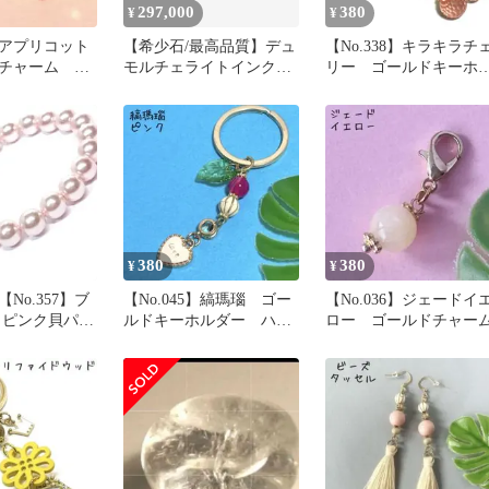
297,000
380
¥
¥
1】アプリコット
【希少石/最高品質】デュ
【No.338】キラキラチ
チャーム ハ
モルチェライトインクォ
リー ゴールドキーホ
 新品未使用
ーツ10mm
ダー チャーム
380
380
¥
¥
No.357】ブ
【No.045】縞瑪瑙 ゴー
【No.036】ジェードイ
 ピンク貝パー
ルドキーホルダー ハー
ロー ゴールドチャー
cm
ト