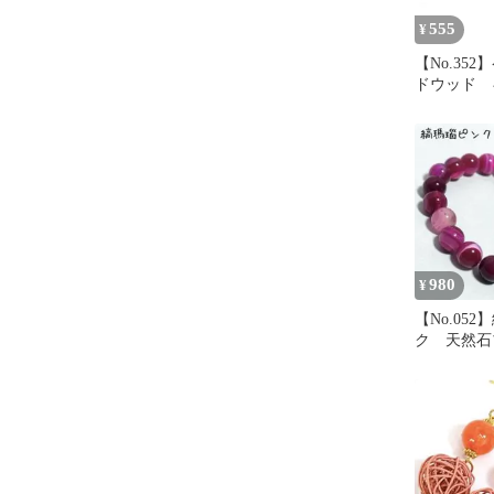
555
¥
【No.35
ドウッド 
980
¥
【No.05
ク 天然石
ト ハンド
未使用