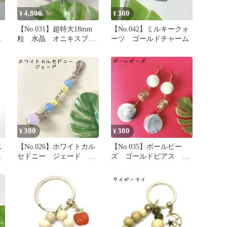
4,800
380
¥
¥
【No.031】超特大18mm
【No.042】ミルキークォ
ル
粒 水晶 オニキスブレ
ーツ ゴールドチャーム
スレット メンズサイ
ズ 新品
380
380
¥
¥
ニ
【No.026】ホワイトカル
【No.035】ボールビー
ゴ
セドニー ジェード キ
ズ ゴールドピアス ハ
ーホルダー
ンドメイド 新品未使用