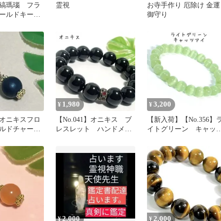
4】縞瑪瑙 フラ
霊視
お寺手作り 厄除け 金運
ールドキーホ
御守り
ンドメイド
1,980
3,200
¥
¥
3】オニキスフロ
【No.041】オニキス ブ
【新入荷】【No.356】
ルドチャー
レスレット ハンドメイ
イトグリーン キャッ
使用
ド 新品未使用
アイ 8mm 15cm 天然
2,000
2,000
¥
¥