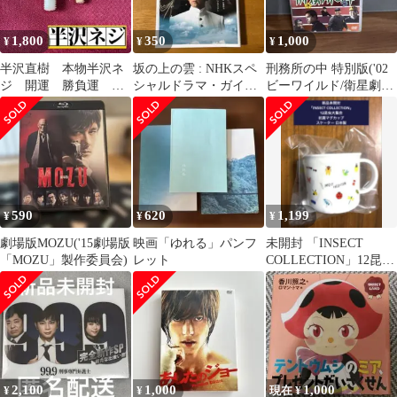
1,800
350
1,000
¥
¥
¥
半沢直樹 本物半沢ネ
坂の上の雲 : NHKスペ
刑務所の中 特別版('02
ジ 開運 勝負運 金
シャルドラマ・ガイド
ビーワイルド/衛星劇
運 出世 御守り
第1部
場)
590
620
1,199
¥
¥
¥
劇場版MOZU('15劇場版
映画「ゆれる」パンフ
未開封 「INSECT
「MOZU」製作委員会)
レット
COLLECTION」12昆虫
大集合抗菌マグカップ
日本製
2,100
1,000
1,000
¥
¥
現在 ¥