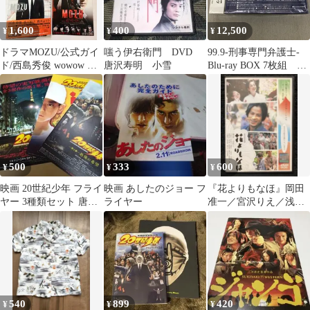
1,600
400
12,500
¥
¥
¥
ドラマMOZU/公式ガイ
嗤う伊右衛門 DVD
99.9-刑事専門弁護士-
ド/西島秀俊 wowow 百
唐沢寿明 小雪
Blu-ray BOX 7枚組
舌鳥
PB7020C f011
500
333
600
¥
¥
¥
映画 20世紀少年 フライ
映画 あしたのジョー フ
『花よりもなほ』岡田
ヤー 3種類セット 唐沢
ライヤー
准一／宮沢りえ／浅野
寿明 豊川悦司
忠信／香川照之／是枝
裕和
540
899
420
¥
¥
¥