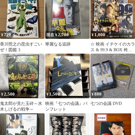
720
2,700
1,000
¥
現在 ¥
¥
香川照之の昆虫すごい
華麗なる追跡
☆ 映画 イチケイのカラ
ぜ！図鑑 3
ス & 99.9 & BOX 袴田
事件 命とは
2,500
1,500
880
¥
¥
¥
鬼太郎が見た玉砕～水
映画『七つの会議』パ
七つの会議 DVD
木しげるの戦争～
ンフレット