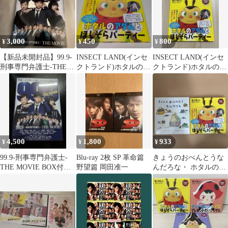
3,000
450
800
¥
¥
¥
【新品未開封品】99.9-
INSECT LAND(インセ
INSECT LAND(インセ
刑事専門弁護士-THE
クトランド)ホタルのア
クトランド)ホタルのア
MOVIE 豪華版('21「9
ダムとほしぞらパーテ
ダムとほしぞらパーテ
ィー
ィー絵本
4,500
1,800
933
¥
¥
¥
99.9-刑事専門弁護士-
Blu-ray 2枚 SP 革命篇
きょうのおべんとうな
THE MOVIE BOX付き
野望篇 岡田准一
んだろな・ ホタルのア
豪華版('21「99.…
ダムとほしぞらパーテ
ィー