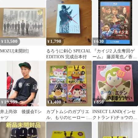
マ 2枚セット
たか子 DVD
13,500
1,790
630
¥
¥
¥
MOZU[未開封]
るろうに剣心 SPECIAL
『カイジ2 人生奪回ゲ
EDITION 完成台本付
ーム』 藤原竜也／香川
照之【Blu-ray】
19,999
1,400
850
¥
¥
¥
井上尚弥 後援会Tシ
カブトムシのガブリエ
INSECT LAND(インセ
ャツ
ル、もりのヒーロー :
クトランド)チョウのエ
INSECT LAND など計4
デン、えがおのまほう
冊
つかい