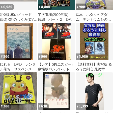
6,980
8,800
900
¥
¥
¥
①鍵泥棒のメソッド
半沢直樹(2020年版)
絵本 ホタルのアダ
(BD) ②"のしくみ(DVD
続編 パート２ DVD
ム、テントウムシのミ
) ③お父さんの恋(DVD
全６巻セット
ア、カブトムシのガブ
)
リエル 3冊セット
500
900
5,980
¥
¥
¥
ゆれる DVD レンタ
【レア】SP(エスピー)
【送料無料】実写版 る
ル落ち サスペンス
劇場版パンフレット 野
ろうに剣心 最終章
ドラマ
望篇・革命篇 チラシ
DVD 2点セット 主演 佐
【希少】
藤健
300
630
1,399
¥
¥
¥