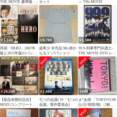
THE MOVIE 豪華版 ブ
セット
― THe MOVIE
ルーレイ 嵐 松本潤
1,344
8,700
1,500
¥
¥
¥
邦画「HERO」2007年
超希少 非売品 90s 静か
99.9-刑事専門弁護士-
版と2015年版のパンフ
なるドン5 Tシャツ ヴ
THE MOVIE DVD レン
レット2冊とフライヤー
ィンテージ デッドスト
タル 邦画
2枚
ック
29,500
1,000
600
¥
¥
¥
【新品未開封品含】
七つの会議('19「七つの
ま*あ様 「TOKYO!('08
MOZUコンプリート
会議」製作委員会)
仏/日/韓国/独)〈2枚
BOX オフィシャルガイ
組〉」 DVD
ドブック まとめ