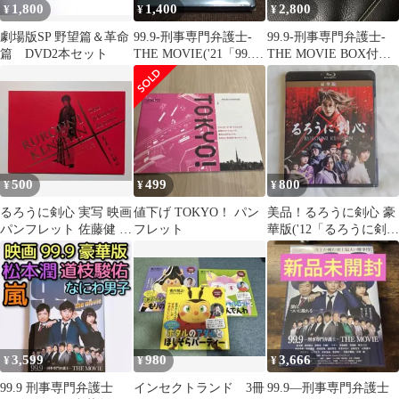
1,800
1,400
2,800
¥
¥
¥
劇場版SP 野望篇＆革命
99.9-刑事専門弁護士-
99.9-刑事専門弁護士-
篇 DVD2本セット
THE MOVIE('21「99.9-
THE MOVIE BOX付き
刑事専門弁護士…
豪華版【美品】
500
499
800
¥
¥
¥
るろうに剣心 実写 映画
値下げ TOKYO！ パン
美品！るろうに剣心 豪
パンフレット 佐藤健 ジ
フレット
華版('12「るろうに剣
ャンプ
心」製作委員会)〈2枚
組〉
3,599
980
3,666
¥
¥
¥
99.9 刑事専門弁護士
インセクトランド 3冊
99.9―刑事専門弁護士