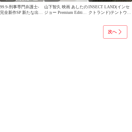
99.9-刑事専門弁護士-
山下智久 映画 あしたの
INSECT LAND(インセ
完全新作SP 新たな出会
ジョー Premium Edition
クトランド)テントウム
い篇 松本潤 新品未開封
DVD
シのミア、トンボのア
クセル
次へ