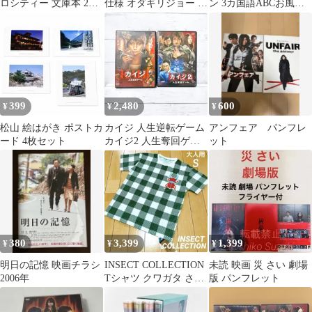
ロシティー 文庫本 2冊
仕様 オダギリジョー 香
ン 3カ国語ABCお風呂
セット
川照之
ポスター
399
2,480
600
¥
¥
¥
松山 絵はがき ポストカ
カイジ 人生逆転ゲーム
アンフェア パンフレ
ード 4枚セット
カイジ2 人生奪回ゲー
ット
ム DVDセット
380
3,399
1,399
¥
¥
¥
明日の記憶 映画チラシ
INSECT COLLECTION
未読 映画 災 さい 劇場
2006年
Tシャツ クワガタ さが
版 パンフレット
ら刺繍 ワッペン S