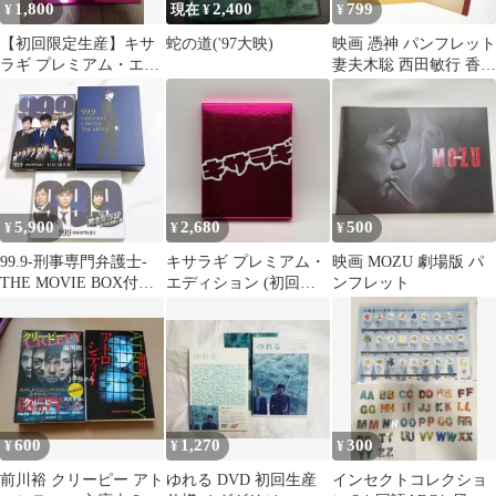
1,800
2,400
799
¥
現在 ¥
¥
【初回限定生産】キサ
蛇の道('97大映)
映画 憑神 パンフレット
ラギ プレミアム・エデ
妻夫木聡 西田敏行 香川
ィション DVD〈2枚
照之 江口洋介 稲荷本付
組〉
5,900
2,680
500
¥
¥
¥
99.9-刑事専門弁護士-
キサラギ プレミアム・
映画 MOZU 劇場版 パ
THE MOVIE BOX付き
エディション (初回限
ンフレット
豪華版('21「99.…
定生産) [DVD]
600
1,270
300
¥
¥
¥
前川裕 クリーピー アト
ゆれる DVD 初回生産
インセクトコレクショ