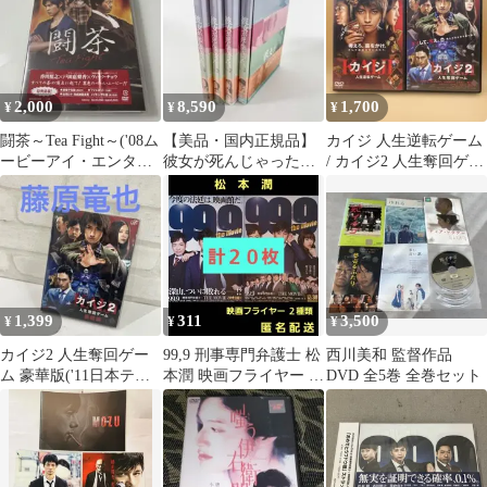
2,000
8,590
1,700
¥
¥
¥
闘茶～Tea Fight～('08ム
【美品・国内正規品】
カイジ 人生逆転ゲーム
ービーアイ・エンタテ
彼女が死んじゃった。
/ カイジ2 人生奪回ゲー
インメント/ピクニッ
DVD-BOX 長瀬智也 深
ム / DVD ２本
ク…
田恭子
1,399
311
3,500
¥
¥
¥
カイジ2 人生奪回ゲー
99,9 刑事専門弁護士 松
西川美和 監督作品
ム 豪華版('11日本テレ
本潤 映画フライヤー 映
DVD 全5巻 全巻セット
ビ放送網/ホリプロ/東
画チラシ ２種類 計２０
宝/読売…
枚