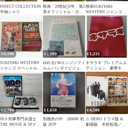
INSECT COLLECTION
映画「20世紀少年」第2
映画SUKIYAKI
半袖シャツ
章オフィシャル・ガイ
WESTERN ジャンゴ
ドブック
パンフレット
6,590
2,000
1,215
¥
¥
¥
SUKIYAKI WESTERN
ゆれる('06エンジンフィ
キサラギ プレミアムエ
ジャンゴ スペシャル・
ルム/バンダイビジュア
ディション 豪華キャ
コレクターズ・エディ
ル/テレビマンユニオン/
スト 小栗旬 小出恵
シ…
衛星劇…
介 セルDVD
2,700
1,650
4,500
¥
¥
¥
99.9 刑事専門弁護士
刑務所の中 2006年 初
☆ HERO ドラマ版 &
THE MOVIE & SPドラ
版 287P
劇場版 木村拓哉／松