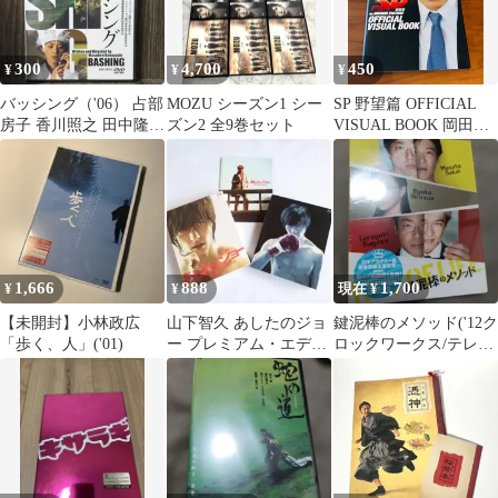
300
4,700
450
¥
¥
¥
バッシング（'06） 占部
MOZU シーズン1 シー
SP 野望篇 OFFICIAL
房子 香川照之 田中隆三
ズン2 全9巻セット
VISUAL BOOK 岡田准
大塚寧々
一 公式本
1,666
888
1,700
¥
¥
現在 ¥
【未開封】小林政広
山下智久 あしたのジョ
鍵泥棒のメソッド('12ク
「歩く、人」('01)
ー プレミアム・エディ
ロックワークス/テレビ
ション (2枚組)
朝日/朝日放送/電通/パ
ルコ/…