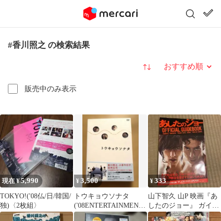
#香川照之 の検索結果
並び替え
販売中のみ表示
5,990
3,500
333
現在 ¥
¥
¥
TOKYO!('08仏/日/韓国/
トウキョウソナタ
山下智久 山P 映画『あ
独)〈2枚組〉
('08ENTERTAINMENT
したのジョー』 ガイド
FARM/FORTISSI…
ブック