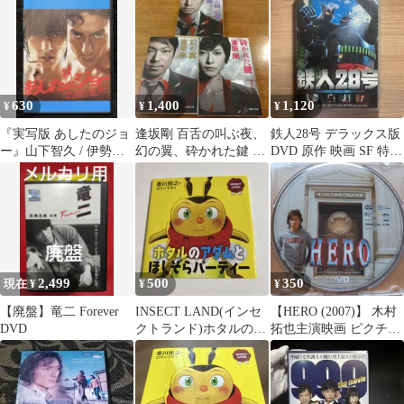
ーガニック120
630
1,400
1,120
¥
¥
¥
『実写版 あしたのジョ
逢坂剛 百舌の叫ぶ夜、
鉄人28号 デラックス版
ー』山下智久 / 伊勢谷
幻の翼、砕かれた鍵 3
DVD 原作 映画 SF 特撮
友介【Blu-ray】
冊セット ドラマ化作品
ロボット アニメ 実写
2,499
500
350
現在 ¥
¥
¥
【廃盤】竜二 Forever
INSECT LAND(インセ
【HERO (2007)】 木村
DVD
クトランド)ホタルのア
拓也主演映画 ピクチャ
ダムとほしぞらパーテ
ーディスク
ィー