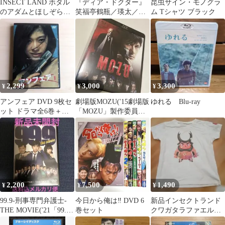
INSECT LAND ホタル
『ディア・ドクター』
昆虫サイン・モノグラ
のアダムとほしぞらパ
笑福亭鶴瓶／瑛太／香
ム Tシャツ ブラック
ーティー
川照之／井川遥
2,299
3,000
3,300
¥
¥
¥
アンフェア DVD 9枚セ
劇場版MOZU('15劇場版
ゆれる Blu-ray
ット ドラマ全6巻＋ス
「MOZU」製作委員
ペシャル3枚
会)/Blu-rayDisc
2,200
7,500
1,490
¥
¥
¥
99.9-刑事専門弁護士-
今日から俺は‼︎ DVD 6
新品インセクトランド
THE MOVIE('21「99.9-
巻セット
クワガタラファエルT
刑事専門弁護士…
シャツアランチヲネオ