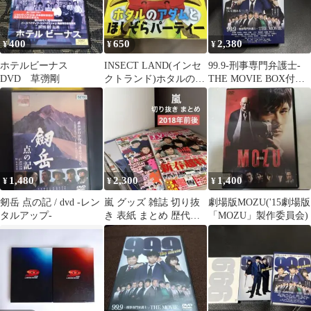
400
650
2,380
¥
¥
¥
ホテルビーナス
INSECT LAND(インセ
99.9-刑事専門弁護士-
DVD 草彅剛
クトランド)ホタルのア
THE MOVIE BOX付き
ダムとほしぞらパーテ
豪華版 ブルーレイ
ィー
1,480
2,300
1,400
¥
¥
¥
剱岳 点の記 / dvd -レン
嵐 グッズ 雑誌 切り抜
劇場版MOZU('15劇場版
タルアップ-
き 表紙 まとめ 歴代
「MOZU」製作委員会)
ARASHI コンサート 記
念