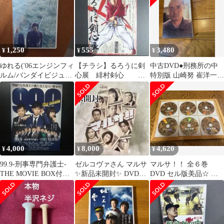
1,250
555
3,480
¥
¥
¥
ゆれる('06エンジンフィ
【チラシ】るろうに剣
中古DVD●刑務所の中
ルム/バンダイビジュア
心展 緋村剣心
特別版 山崎努 崔洋一
ル/テレビマンユニオン/
【3】
田口トモロヲ 窪塚洋介
衛星劇…
香川照之
4,000
8,000
4,620
¥
¥
¥
99.9-刑事専門弁護士-
ゼルコヴァさん マルサ
マルサ！！ 全６巻
THE MOVIE BOX付き
✨新品未開封✨ DVDセ
DVD セル版美品☆ 江
豪華版('21「99.…
ット 佐藤二郎 香川照之
角マキコ、香川照之、
三宅健