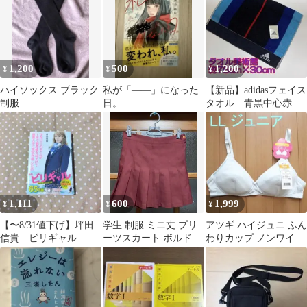
1,200
500
1,200
¥
¥
¥
ハイソックス ブラック
私が「――」になった
【新品】adidasフェイス
制服
日。
タオル 青黒中心赤線
端ロゴ小
1,111
600
1,999
¥
¥
¥
【〜8/31値下げ】坪田
学生 制服 ミニ丈 プリ
アツギ ハイジュニ ふん
信貴 ビリギャル
ーツスカート ボルド
わりカップ ノンワイヤ
ー Mサイズ 高校生
ーブラ ブルー LL