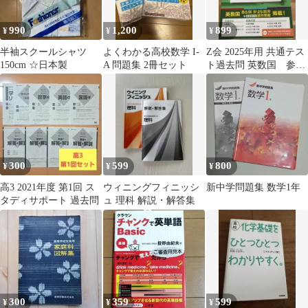
990
1,200
899
¥
¥
¥
半袖スクールシャツ
よくわかる高校数学 I-
Z会 2025年用 共通テス
150cm ☆日本製
A 問題集 2冊セット
ト過去問 英数国 参考
書 大学入試
300
599
800
¥
¥
¥
高3 2021年度 第1回 ス
ウィニングフィニッシ
新中学問題集 数学1年
タディサポート 過去問
ュ 理科 解説・解答集
300
359
599
¥
¥
¥