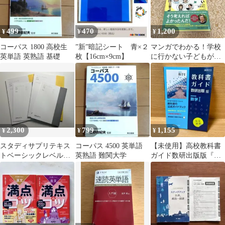
499
470
1,200
¥
¥
¥
コーパス 1800 高校生
”新”暗記シート 青×２
マンガでわかる！学校
英単語 英熟語 基礎
枚【16cm×9cm】
に行かない子どもが見
ている世界
2,300
799
1,155
¥
¥
¥
スタディサプリテキス
コーパス 4500 英単語
【未使用】高校教科書
トベーシックレベル漢
英熟語 難関大学
ガイド数研出版版『高
文前編、後編セット
等学校 数学I』完全準
拠（数I 713）