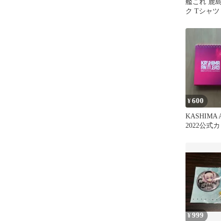
艦これ 鹿
ク Tシャ
クター 半
600
¥
KASHIMA 
2022公式
999
¥