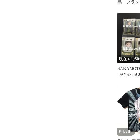
島 ブラン
1,60
現在 ¥
SAKAMOT
DAYS×Gi
ド ミニキ
助 60枚
3,780
¥