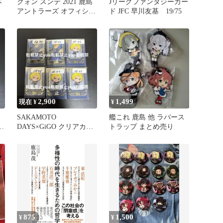
本
クォン スンテ 2021 鹿島
Jリーグファンタジーカー
アントラーズ オフィシャ
ド JFC 早川友基 19/75
ルトレーディングカード
2,900
1,499
現在 ¥
¥
SAKAMOTO
艦これ 鹿島 他 ラバース
ミ
DAYS×GiGO クリアカー
トラップ まとめ売り
ド 朝倉シン ミニキャ
ラ 62枚
875
1,500
¥
¥