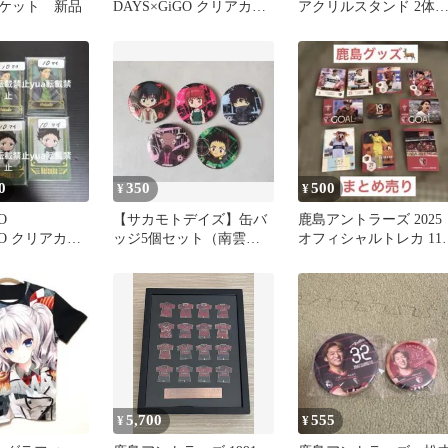
ケット 新品
DAYS×GiGO クリアカー
アクリルスタンド 2体
ド ミニキャラ 眞霜平
ット 鹿島・大佛
助 56枚
0
350
500
¥
¥
O
【サカモトデイズ】缶バ
鹿島アントラーズ 2025
GO クリアカー
ッジ5個セット（南雲・
オフィシャルトレカ 11
ャラ 眞霜平
ルー・平助・鹿島・勢
まとめ売り
羽）
5,700
555
¥
¥