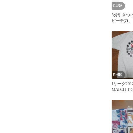
436
¥
3分引きつけ
ピーチ力、
会話力も大
る! (単行本
980
¥
Jリーグ2012
MATCH 
ー セット