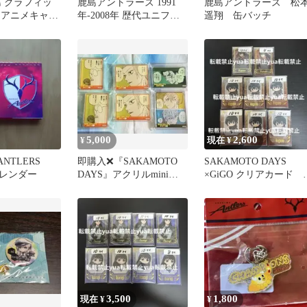
島 グラフィッ
鹿島アントラーズ 1991
鹿島アントラーズ 松
ツ アニメキャラ
年-2008年 歴代ユニフォ
遥翔 缶バッチ
袖
ーム 額装ピンバッジセッ
ト
5,000
2,600
¥
現在 ¥
ANTLERS
即購入❌『SAKAMOTO
SAKAMOTO DAYS
カレンダー
DAYS』アクリルminiブ
×GiGO クリアカード 
ロック 坂本商店セット①
ニキャラ 南雲 74枚
3,500
1,800
現在 ¥
¥