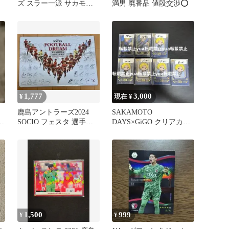
セ
ズ ︎スラー一派 ︎サカモト
満男 廃番品 値段交渉⭕️
デイズフェス ︎ダイカット
ステッカー
1,777
3,000
¥
現在 ¥
鹿島アントラーズ2024
SAKAMOTO
枚
SOCIO フェスタ 選手サ
DAYS×GiGO クリアカー
インボード
ド 朝倉シン ミニキャ
ラ 68枚
1,500
999
¥
¥