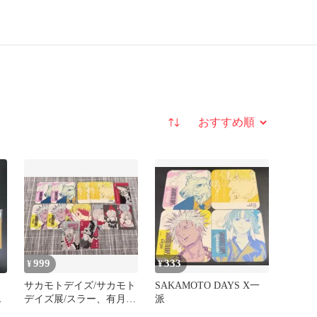
並び替え
999
333
¥
¥
サカモトデイズ/サカモト
SAKAMOTO DAYS X一
ー
デイズ展/スラー、有月
派
ニ
憬/天弓/鹿島/牛頭グッズ