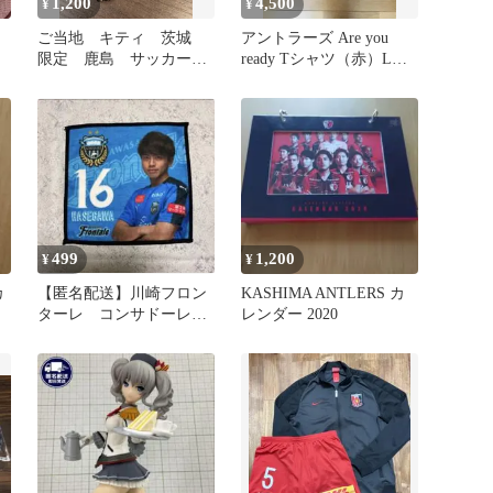
1,200
4,500
¥
¥
ご当地 キティ 茨城
アントラーズ Are you
限定 鹿島 サッカー
ready Tシャツ（赤）Lサ
根付け ストラップ
イズ
Sanrio
499
1,200
¥
¥
カ
【匿名配送】川崎フロン
KASHIMA ANTLERS カ
ターレ コンサドーレ札
レンダー 2020
幌 長谷川竜也選手 ミ
ニタオル