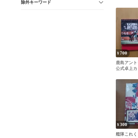
除外キーワード
ド 神々廻
枚
700
¥
鹿島アントラ
公式卓上カ
300
¥
艦隊これく