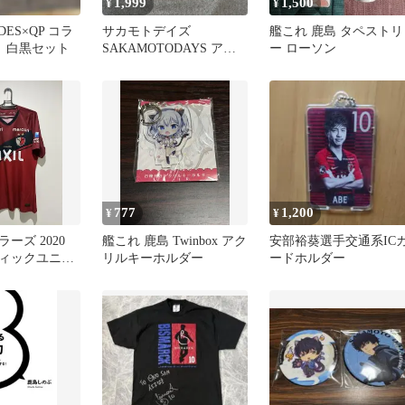
1,999
1,500
¥
¥
ES×QP コラ
サカモトデイズ
艦これ 鹿島 タペストリ
 白黒セット
SAKAMOTODAYS アク
ー ローソン
リルフィギュアコレクシ
ョン
777
1,200
¥
¥
ーズ 2020
艦これ 鹿島 Twinbox アク
安部裕葵選手交通系IC
ィックユニフ
リルキーホルダー
ードホルダー
ike