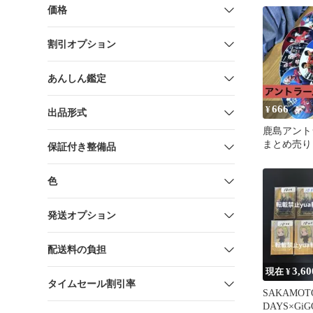
価格
割引オプション
あんしん鑑定
666
¥
出品形式
鹿島アント
まとめ売り
保証付き整備品
品 来場記念
色
発送オプション
配送料の負担
3,60
現在 ¥
タイムセール割引率
SAKAMOT
DAYS×Gi