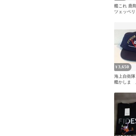
艦これ 鹿
ツェッペリ
3,650
¥
海上自衛隊
艦かしま
キャップ