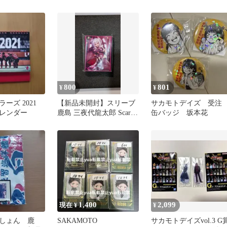
 ししば 78
800
801
¥
¥
ーズ 2021
【新品未開封】スリーブ
サカモトデイズ 受
レンダー
鹿島 三夜代龍太郎 Scarlet
缶バッジ 坂本花
Agents 60枚
1,400
2,099
現在 ¥
¥
しょん 鹿
SAKAMOTO
サカモトデイズvol.3 G