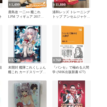
1,499
11,800
¥
¥
鹿島改 一二○○ 艦これ
浦和レッズ トレーニング
ト
LPM フィギュア 2017年
トップ アンセムジャケッ
セガ
ト&試合用パンツセット
アップ
1,500
768
¥
¥
組
未開封 艦隊これくしょん
『パンセ』で極める人間
艦これ カードスリーブ
学 (NHK出版新書 677)
逸遊団 鹿島 レギュラー
サイズ