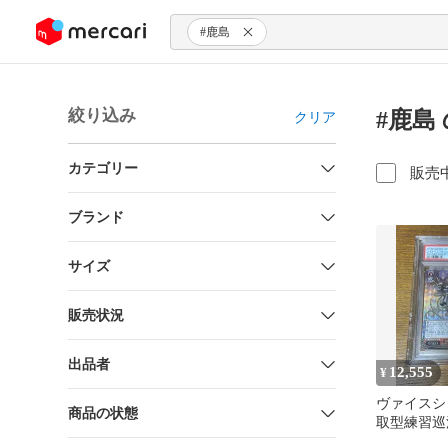
ンツにスキップ
#鹿島
絞り込み
#鹿島
クリア
カテゴリー
販売
ブランド
サイズ
販売状況
出品者
12,555
¥
ヴァイスシ
商品の状態
取型練習巡
島 サイン S