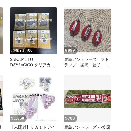
ム 刺繍ピンバッジ
プ 鹿島 比叡改二
3,400
999
現在 ¥
¥
注
SAKAMOTO
鹿島アントラーズ スト
DAYS×GiGO クリアカー
ラップ 柴崎 昌子 土
ド 神々廻 ししば 60
居
枚
1,660
700
¥
¥
賞
【未開封】サカモトデイ
鹿島アントラーズ 小笠原