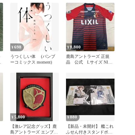
セット
698
8,800
¥
¥
ト
うつくしい体 (バンブ
鹿島アントラーズ 正規
ド
ーコミックス moment)
品 公式 Lサイズ NIKE
ビ
レプリカユニフォーム
5,800
880
¥
¥
島
【激レア記念グッズ】鹿
【新品・未開封】 艦これ
島アントラーズ エンブレ
ふせん付きスタンドポッ