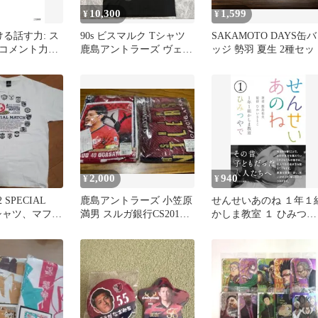
10,300
1,599
¥
¥
る話す力: ス
90s ビスマルク Tシャツ
SAKAMOTO DAYS缶バ
コメント力、
鹿島アントラーズ ヴェル
ッジ 勢羽 夏生 2種セッ
幅にアップす
ディ川崎
)
2,000
940
¥
¥
 SPECIAL
鹿島アントラーズ 小笠原
せんせいあのね １年１
Tシャツ、マフラ
満男 スルガ銀行CS2016
かしま教室 １ ひみつや
タオルマフラー 2枚セッ
で
ト