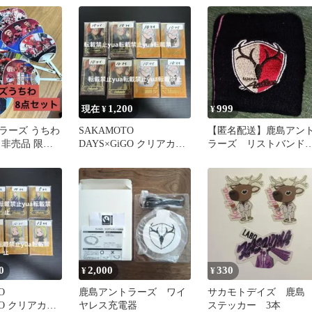
ジョン4
1,200
999
現在 ¥
¥
ラーズ うちわ
SAKAMOTO
【匿名配送】鹿島アン
 非売品 限定
DAYS×GiGO クリアカー
ラーズ リストバン
 8点セット
ド 坂本太郎 80枚 ミニ
エンブレム 10 ネイ
ー ピンク
0
2,000
330
¥
¥
O
鹿島アントラーズ ワイ
サカモトデイズ 鹿
GO クリアカー
ヤレス充電器
ステッカー 3本