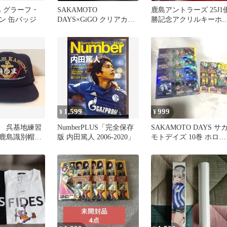
島 グラーフ・
SAKAMOTO
鹿島アントラーズ 25J1
ン 缶バッジ
DAYS×GiGO クリアカー
勝記念アクリルキーホ
ド 大佛 ミニキャラ
ダー 黄金のしかたこ
78枚
1,599
999
¥
¥
 呉基地練習
NumberPLUS「完全保存
SAKAMOTO DAYS サ
 鹿島識別帽
版 内田篤人 2006-2020」
モトデイズ 10巻 ホログ
ラム ステッカー 付録