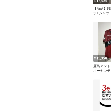
17,980
¥
【新品】FID
ボTシャツ
11,350
¥
鹿島アントラ
オーセンテ
ォーム XL N