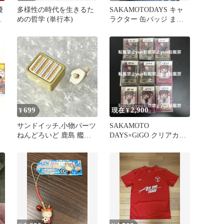
優
多様性の時代を生きるた
SAKAMOTODAYS キャ
ル
めの哲学 (単行本)
ラクター 缶バッジ まと
め売り
699
2,900
¥
現在 ¥
カ
サンドイッチ,小物パーツ
SAKAMOTO
ねんどろいど 鹿島 艦隊
DAYS×GiGO クリアカー
これくしょん 食べ物/手
ド ミニキャラ 陸少
パーツ
糖 94枚