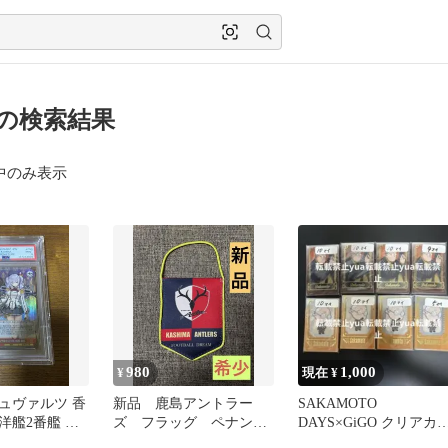
 の検索結果
中のみ表示
980
1,000
¥
現在 ¥
ュヴァルツ 香
新品 鹿島アントラー
SAKAMOTO
洋艦2番艦 鹿
ズ フラッグ ペナン
DAYS×GiGO クリアカ
P PSA9
ト グッズ 飾り バー
ド 坂本太郎 74枚 ミ