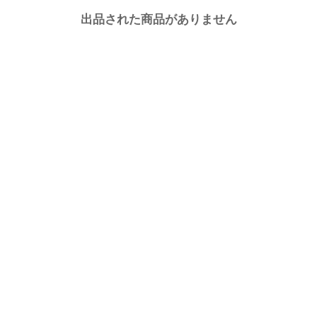
出品された商品がありません