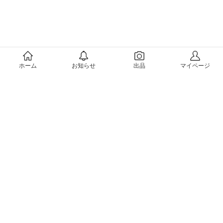
メルカリについて
ホーム
お知らせ
出品
マイページ
会社概要（運営会社）
採用情報
プレスリリース
公式ブログ
プレスキット
メルカリUS
メルカリShops
m department（エムデパ）
ヘルプ
ヘルプセンター（ガイド・お問い合わせ）
メルカリShopsでショップを開設する
メルカリShops ショップ管理画面にログイン
メルカリShops出店者向けガイド
お問い合わせ一覧