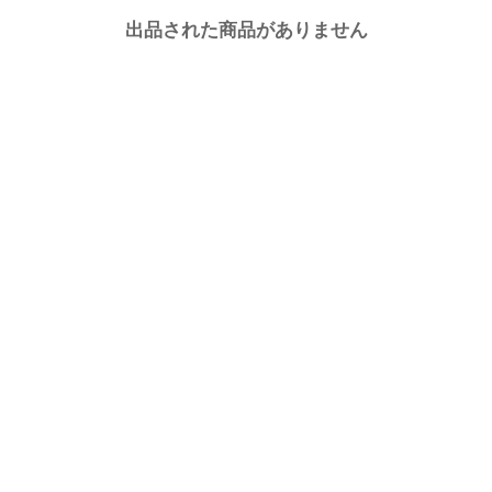
出品された商品がありません