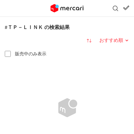
#ＴＰ－ＬＩＮＫ の検索結果
並び替え
販売中のみ表示