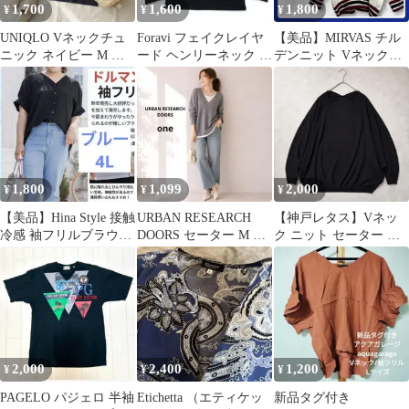
1,700
1,600
1,800
¥
¥
¥
UNIQLO Vネックチュ
Foravi フェイクレイヤ
【美品】MIRVAS チル
ニック ネイビー M 美
ード ヘンリーネック リ
デンニット Vネックセ
品
ブロンT M
ーター ケーブル編み F
1,800
1,099
2,000
¥
¥
¥
【美品】Hina Style 接触
URBAN RESEARCH
【神戸レタス】Vネッ
冷感 袖フリルブラウス
DOORS セーター M レ
ク ニット セーター ド
4L ブルー ゆったり
ディース Vネック
ルマンスリーブ ブラッ
ク 長袖
2,000
2,400
1,200
¥
¥
¥
PAGELO パジェロ 半袖
Etichetta （エティケッ
新品タグ付き