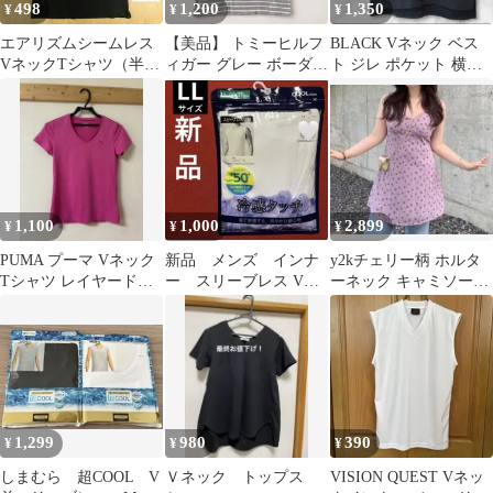
498
1,200
1,350
¥
¥
¥
エアリズムシームレス
【美品】 トミーヒルフ
BLACK Vネック ベス
VネックTシャツ（半
ィガー グレー ボーダー
ト ジレ ポケット 横ス
袖） インナー 黒 L
Tシャツ Vネック XS
リット入
1,100
1,000
2,899
¥
¥
¥
PUMA プーマ Vネック
新品 メンズ インナ
y2kチェリー柄 ホルタ
Tシャツ レイヤードに
ー スリーブレス V
ーネック キャミソール
も
首 LLサイズ 肌着
トップス
白 冷感 UV加工
1,299
980
390
¥
¥
¥
しまむら 超COOL V
Ｖネック トップス
VISION QUEST Vネッ