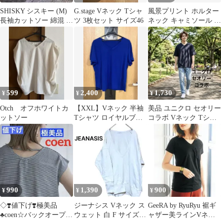
SHISKY シスキー (M)
G.stage Vネック Tシャ
風景プリント ホルター
長袖カットソー 綿混 ボ
ツ 3枚セット サイズ46
ネック キャミソール ト
ーダー Ｖネック 薄手
ップス
599
2,400
1,730
¥
¥
¥
Otch オフホワイトカ
【XXL】Vネック 半袖
美品 ユニクロ セオリー
ットソー
Tシャツ ロイヤルブル
コラボ Vネック Tシャ
ー 大きいサイズ ストレ
ツ 半袖 XL 黒 A1169
ッチ
990
1,390
900
¥
¥
¥
◇❣️値下げ❣️極美品
ジーナシス Vネック ス
GeeRA by RyuRyu 裾ギ
♣︎coen☆バックオープン
ウェット 白 F サイズ
ャザー美ラインVネッ