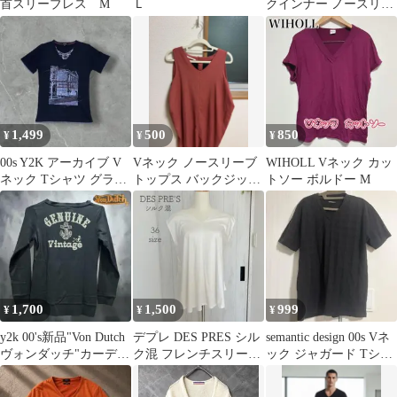
首スリーブレス M
Ｌ
クインナー ノースリー
ブ S
1,499
500
850
¥
¥
¥
00s Y2K アーカイブ V
Vネック ノースリーブ
WIHOLL Vネック カッ
ネック Tシャツ グラン
トップス バックジップ
トソー ボルドー M
ジ パンク デザイン古着
テラコッタ
1,700
1,500
999
¥
¥
¥
y2k 00's新品"Von Dutch
デプレ DES PRES シル
semantic design 00s Vネ
ヴォンダッチ"カーディ
ク混 フレンチスリーブ
ック ジャガード Tシャ
ガン ブラックL
ブラウス S~M相当
ツ Y2K