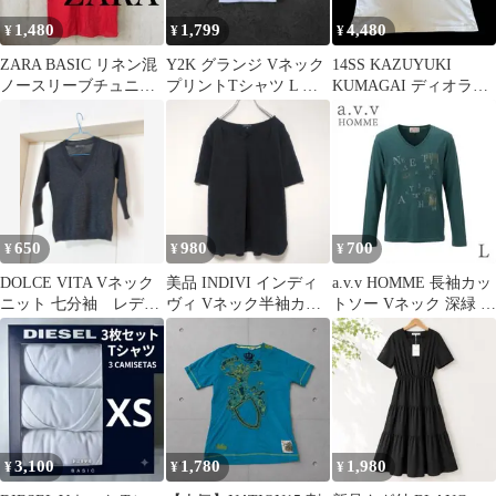
1,480
1,799
4,480
¥
¥
¥
ZARA BASIC リネン混
Y2K グランジ Vネック
14SS KAZUYUKI
ノースリーブチュニッ
プリントTシャツ L 白
KUMAGAI ディオラマ
ク レッド S
archive フェアリー
スムース Tシャツ
650
980
700
¥
¥
¥
DOLCE VITA Vネック
美品 INDIVI インディ
a.v.v HOMME 長袖カッ
ニット 七分袖 レディ
ヴィ Vネック半袖カッ
トソー Vネック 深緑 L
ース
トソー 黒 38 綿100%
トレンド英字プリント
3,100
1,780
1,980
¥
¥
¥