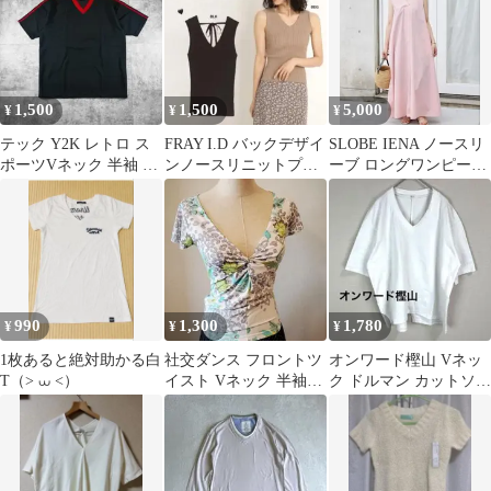
1,500
1,500
5,000
¥
¥
¥
テック Y2K レトロ ス
FRAY I.D バックデザイ
SLOBE IENA ノースリ
ポーツVネック 半袖 ジ
ンノースリニットプル
ーブ ロングワンピース
ャージ ブラック レッド
オーバートップス BLK
ピンク
990
1,300
1,780
¥
¥
¥
1枚あると絶対助かる白
社交ダンス フロントツ
オンワード樫山 Vネッ
T（> ⩊ <）
イスト Vネック 半袖カ
ク ドルマン カットソー
ットソー ペイズリー柄
白 綿100% 体型カバー