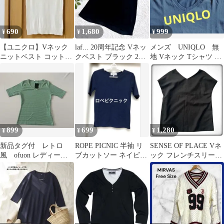
690
1,680
999
¥
¥
¥
【ユニクロ】Vネック
laf... 20周年記念 Vネッ
メンズ UNIQLO 無
ニットベスト コットン
クベスト ブラック 2S
地 Vネック Tシャツ モ
オフホワイト レディー
日本製手洗い可
スグリーン
ス L 希少
899
699
1,280
¥
¥
¥
新品タグ付 レトロ
ROPE PICNIC 半袖 リ
SENSE OF PLACE Vネ
風 ofuon レディース
ブカットソー ネイビー
ック フレンチスリーブ
半袖 ボーダー Tシャツ
36
ブラウス ブラック 黒
9号