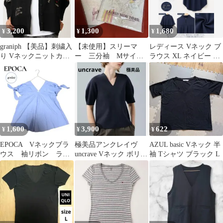
3,200
1,300
1,680
¥
¥
¥
graniph 【美品】刺繍入
【未使用】スリーマ
レディース Vネック ブ
り Vネックニットカー
ー 三分袖 Mサイ
ラウス XL ネイビー ゆ
ディガン ブラックLサ
ズ ２枚セット
ったり バックスリット
イズ
通勤
1,600
3,900
622
¥
¥
¥
EPOCA Vネックブラ
極美品アンクレイヴ
AZUL basic Vネック 半
ウス 袖リボン ライ
uncrave Vネック ボリュ
袖 Tシャツ ブラック L
トブルー M パフス
ームスリーブ トップス
リーブ
黒 2