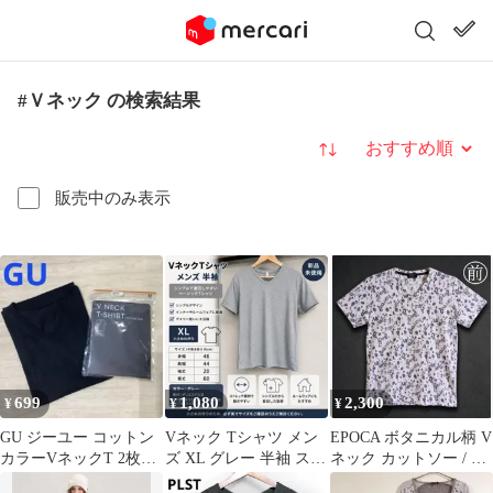
#Ｖネック の検索結果
並び替え
販売中のみ表示
699
1,080
2,300
¥
¥
¥
GU ジーユー コットン
Vネック Tシャツ メン
EPOCA ボタニカル柄 V
カラーVネックT 2枚ま
ズ XL グレー 半袖 スト
ネック カットソー / 半
とめて
レッチ シンプル 新品
袖Tシャツ