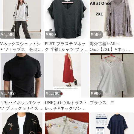
1,500
900
580
¥
¥
¥
Vネックスウェットシ
PLST プラステ Vネッ
海外古着✨All at
ャツトップス 色:ホワ
ク 半袖Tシャツ ブラッ
Once【2XL】Vネック
イト×ブラック サイ
ク M コットン100%
長袖Tシャツ グレー 紫
ズ:L
1,499
1,500
900
¥
¥
¥
半袖ハイネックTシャ
UNIQLO ウルトラスト
ブラウス 白
ツ ブラック Sサイズ メ
レッチVネックワンピ
ンズ モックネック
ース ノースリーブ RED
L