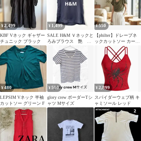
2,499
1,499
550
¥
¥
¥
KBF Vネック ギャザー
SALE H&M Ｖネックと
【philter】ドレープネ
チュニック ブラック
ろみブラウス 艶 グ
ックカットソー カーキ
レー サテン ゆった
Mサイズ フリル袖 きれ
り
いめ
480
500
2,899
¥
¥
¥
LEPSIM Vネック 半袖
glory crew ボーダーTシ
スパイダーウェブ柄 キ
カットソー グリーン F
ャツ Mサイズ
ャミソール レッド