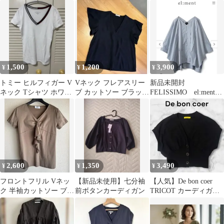
フレンチスリーブ Ｔシ
レディース ロンT
クTシャツ M
ャツ Ｍ◇
1,500
1,200
3,900
¥
¥
¥
トミー ヒルフィガー V
Vネック フレアスリー
新品未開封
ネック Tシャツ ホワイ
ブ カットソー ブラック
FELISSIMO el:ment
ト Sサイズ
Mサイズ
ドルマンスリーブシャ
ツ 青
2,600
1,350
3,490
¥
¥
¥
フロントフリル Vネッ
【新品未使用】七分袖
【人気】De bon coer
ク 半袖カットソー ブラ
前ボタンカーディガン
TRICOT カーディガン
ウン M
ブラック ジャケット