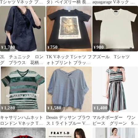
Tシャツ Vネック プリ
タ）ペイズリー柄 長袖
aquagarage Vネック 袖
ント ブラック M
ブラウス（イタリア
フリルオレンジ Lサイ
製）
ズ
1,780
750
900
¥
¥
¥
2L チュニック ロン
TK Vネック Tシャツ フ
アズール Tシャツ
グ ブラウス 花柄
ォトプリント ブラック
リネン コットン 刺
サイズ2
繍 夏 a9
1,280
1,580
1,400
¥
¥
¥
キャサリンハムネット
Dessin デッサン ブラウ
マルチボーダー ワン
ロンドン Vネック Tシ
ス 1 ライトブルー Vネ
ピース グリーン 9号
ャツ L グリーン ボーダ
ック 半袖 とろみ
M Tiaclasse
ー 古着