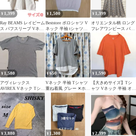
1,399
1,500
1,399
¥
¥
¥
Ray BEAMS レイビーム
Beststore ポロシャツ V
オリエンタル柄 ロング
ス パフスリーブ Vネッ
ネック 半袖 tシャツ
フレアワンピース パフ
ク ブラウス 半袖
ピンク
スリーブ Vネック
1,580
650
1,590
¥
¥
¥
アヴィレックス
Vネック 半袖 Tシャツ
【大きめサイズ】Tシ
AVIREX Vネック Tシャ
重ね着風 グレー ✕ホワ
ャツ Vネック 半袖 オレ
ツ グレー Mサイズ
イト
ンジ XXL オーバーサイ
ズ
3,880
1,300
2,399
¥
¥
¥