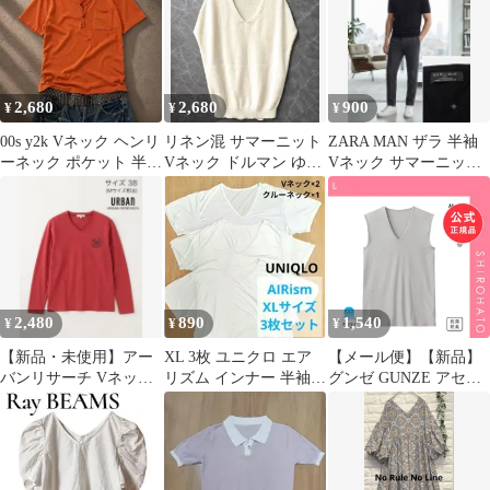
2,680
2,680
900
¥
¥
¥
00s y2k Vネック ヘンリ
リネン混 サマーニット
ZARA MAN ザラ 半袖
ーネック ポケット 半袖
Vネック ドルマン ゆっ
Vネック サマーニット
Tシャツ オレンジ
たり L アイボリー レ
Tシャツ ブラック M
ディス
2,480
890
1,540
¥
¥
¥
【新品・未使用】アー
​XL 3枚 ユニクロ エア
【メール便】【新品】
バンリサーチ Vネック
リズム インナー 半袖T
グンゼ GUNZE アセド
長袖Tシャツ ワインレ
シャツ 白 Vネック 丸首
ロン Vネック スリーブ
ッド38
レス シャツ ノースリー
ブ インナー メンズ(L)