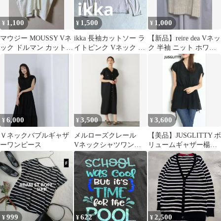
1,100
1,500
1,000
¥
¥
¥
マウジー MOUSSY Vネ
ikka 長袖カットソー ラ
【新品】reire dea Vネッ
ック ドルマン カットソ
イトピンク Vネック L
ク 半袖 ニット ホワイ
ー 白 F
サイズ
ト
6,000
3,500
3,600
¥
¥
¥
Ｖネックバブルギャザ
メルローズクレール
【美品】JUSGLITTY ボ
ーワンピース
Vネックシャツワンピ
リュームギャザー楊柳
ース
ブラウス ジャスグリッ
ティー
999
622
2,500
¥
¥
¥