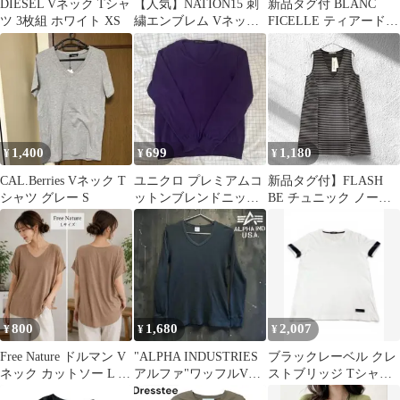
DIESEL Vネック Tシャ
【人気】NATION15 刺
新品タグ付 BLANC
ツ 3枚組 ホワイト XS
繍エンブレム Vネック
FICELLE ティアードワ
半袖Tシャツ
ンピース M 黒 Vネック
1,400
699
1,180
¥
¥
¥
CAL.Berries Vネック T
ユニクロ プレミアムコ
新品タグ付】FLASH
シャツ グレー S
ットンブレンドニット
BE チュニック ノース
Vネック長袖 Mサイズ
リーブ ボーダー 黒 F
パープル
上品
800
1,680
2,007
¥
¥
¥
Free Nature ドルマン V
"ALPHA INDUSTRIES
ブラックレーベル クレ
ネック カットソー L ベ
アルファ"ワッフルVネ
ストブリッジ Tシャツ
ージュ ゆったり
ック 長袖カットソー L
M 白 Vネック チェック