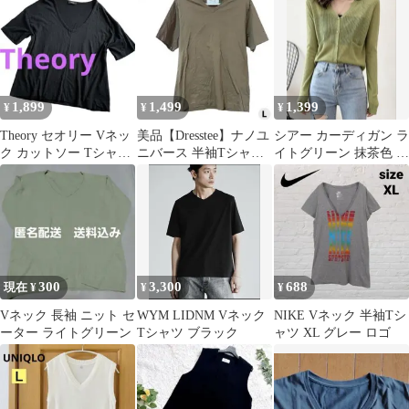
1,899
1,499
1,399
¥
¥
¥
Theory セオリー Vネッ
美品【Dresstee】ナノユ
シアー カーディガン ラ
ク カットソー Tシャツ
ニバース 半袖Tシャツ
イトグリーン 抹茶色 薄
黒 S ゆったり⁠ 美品
L カーキブラウン
手 Vネック リブ 韓国
300
3,300
688
現在 ¥
¥
¥
Vネック 長袖 ニット セ
WYM LIDNM Vネック
NIKE Vネック 半袖Tシ
ーター ライトグリーン
Tシャツ ブラック
ャツ XL グレー ロゴ