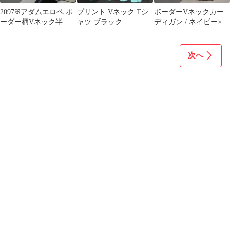
2097ꕤアダムエロペ ボ
プリント Vネック Tシ
ボーダーVネックカー
ーダー柄Vネック半袖
ャツ ブラック
ディガン / ネイビー×ホ
カットソー【F】黒×白
ワイト ニットカーディ
定番
ガン
次へ