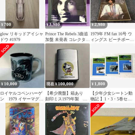
き
700
3,980
2,980
¥
¥
¥
glow リキッドアイシャ
Prince The Rebels 3曲追
1979年 FM fan 16号 ウ
ドウ #1979
加盤 未発表 コレクター
ィングス ビーチボーイ
ズCD
ズ 音楽雑誌
10,000
100,000
1,800
¥
現在 ¥
¥
ロイヤルコペンハーゲ
【希少廃盤】箱あり
【少年少女シートン動
ン 1979 イヤーマグ
刻印ミス1979年製
物記 】1・3・5巻セッ
スモールサイズ （Sサ
ZIPPO ジッポー ミッキ
ト 1979〜1980年発行
イズ）
ーマウス