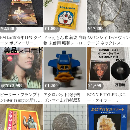
2,980
1,000
17,800
¥
¥
¥
FM fan1979年11号 クイ
ドラえもん 巾着袋 当時
ジバンシィ 1979 ヴィン
ーン ボブマーリー
物 未使用 昭和レトロ
テージ ネックレス
DENON DR-250
藤子プロ 1979 長期保管
GIVENCHY Vintage
品
2,999
1,200
1,699
現在 ¥
¥
¥
ピーター・フランプト
アクロバット飛行機
BONNIE TYLER ボニ
ンPeter Frampton新しき
ゼンマイ走行確認済
ー・タイラー
旅立ち 美品
DIAMOND CUT