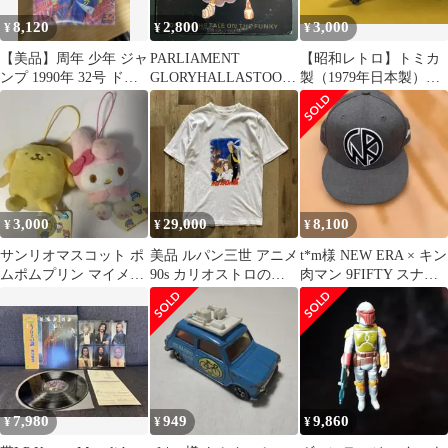
8,120
2,800
3,000
¥
¥
¥
【美品】周年 少年 ジャ
PARLIAMENT
【昭和レトロ】トミカ
ンプ 1990年 32号 ドラ
GLORYHALLASTOOPI
製（1979年日本製）グ
ゴンボールシティーハ
D
ラマンF14トムキャット
ンター
3,000
29,000
8,100
¥
¥
¥
サンリオマスコット ポ
美品 ルパン三世 アニメ
t*m様 NEW ERA × キン
ムポムプリン マイメロ
90s カリオストロの城
肉マン 9FIFTY スナッ
ディ
アニメ ジブリ 映画 tee
プバック グレー
7,980
949
9,860
¥
¥
¥