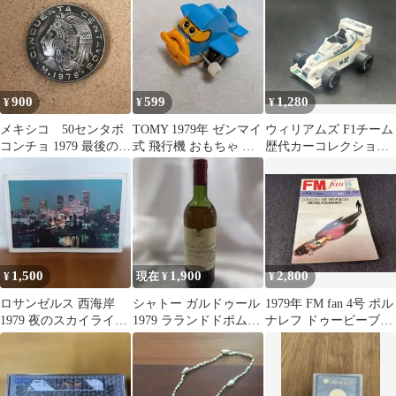
ー 【208】
900
599
1,280
¥
¥
¥
メキシコ 50センタボ
TOMY 1979年 ゼンマイ
ウィリアムズ F1チーム
コンチョ 1979 最後の皇
式 飛行機 おもちゃ 昭
歴代カーコレクション
帝
和レトロ ※ジャンク
1979 FW06 フォード
品
1,500
1,900
2,800
¥
現在 ¥
¥
ロサンゼルス 西海岸
シャトー ガルドゥール
1979年 FM fan 4号 ポル
1979 夜のスカイライン
1979 ラランドドポムロ
ナレフ ドゥービーブラ
ヴィンテージ ラミネー
ール 赤ワイン 古酒 誕
ザーズ 音楽雑誌 芸能
ト写真
生年