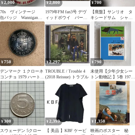
2,000
2,800
700
¥
¥
¥
70s ヴィンテージ
1979年FM fan3号 デヴ
【廃盤】サンリオ タ
缶バッジ Wannigan
ィッドボウイ バーブ
キシードサム シャー
Days 第22回記念 歴
ラ キースジャレット音
ペン
史
楽雑誌
750
2,297
790
¥
¥
¥
デンマーク １クローネ
TROUBLE / Trouble 4
未使用【少年少女シー
コンチョ 1979 ハート
(2018 Reissue) トラブル
トン動物記 】5巻 1979
王冠
年 銀ギツネ物語 他
偕成社
300
2,399
1,350
¥
¥
¥
スウェーデン 5クロー
【 美品 】KBF ケービ
映画のポスター 秘