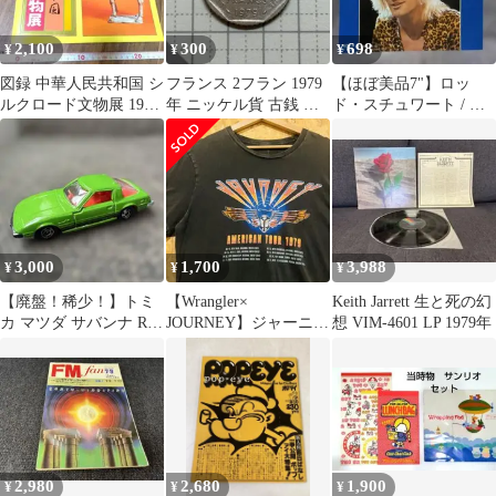
2,100
300
698
¥
¥
¥
図録 中華人民共和国 シ
フランス 2フラン 1979
【ほぼ美品7"】ロッ
ルクロード文物展 1979
年 ニッケル貨 古銭 硬
ド・スチュワート / あ
年 発行：読売新聞社
貨 貨幣
ばずれ女のバラード
1979年
3,000
1,700
3,988
¥
¥
¥
【廃盤！稀少！】トミ
【Wrangler×
Keith Jarrett 生と死の幻
カ マツダ サバンナ RX-
JOURNEY】ジャーニー
想 VIM-4601 LP 1979年
7 SAVANNA 1979 ★
1979 ツアーTシャツ
2,980
2,680
1,900
¥
¥
¥