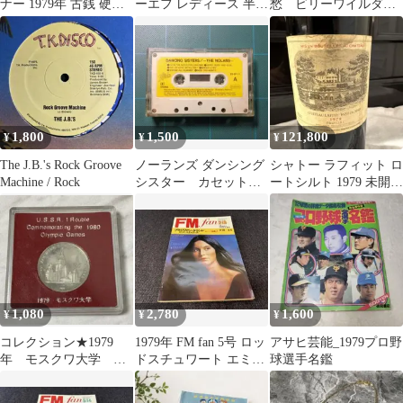
ナー 1979年 古銭 硬貨
ーエフ レディース 半袖
愁 ビリーワイルダー
貨幣
デザイン Tシャツ 黒
作品
1,800
1,500
121,800
¥
¥
¥
The J.B.'s Rock Groove
ノーランズ ダンシング
シャトー ラフィット ロ
Machine / Rock
シスター カセットテ
ートシルト 1979 未開栓
ープ 洋楽 昭和レトロ
液面良好 冷暗所保管 希
オーディオ機器
少
1,080
2,780
1,600
¥
¥
¥
コレクション★1979
1979年 FM fan 5号 ロッ
アサヒ芸能_1979プロ野
年 モスクワ大学
ドスチュワート エミル
球選手名鑑
USSR 1ルーブル記念
ーハリス音楽雑誌 芸
硬貨 ケース
能