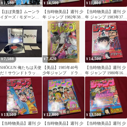
1,580
14,500
11,800
¥
¥
¥
【ほぼ美盤】ムーンラ
【当時物美品】週刊 少
【当時物美品】週刊 少
イダーズ / モダーン・
年 ジャンプ 1982年38号
年 ジャンプ 1983年37号
ミュージック LP 1979
漫画 アニメ
漫画 アニメ
年 傑作
7,588
7,420
14,500
¥
¥
¥
SHŌGUN 俺たちは天使
【美品】1985年40号
【当時物美品】週刊 少
だ！サウンドトラック
少年ジャンプ ドラゴ
年 ジャンプ 1980年16号
25AH-756 初回盤 LP
ンボール、キン肉マ
漫画 アニメ
ン、北斗の拳
13,500
12,800
13,500
¥
¥
¥
【当時物美品】週刊 少
【当時物美品】週刊 少
【当時物美品】週刊 少