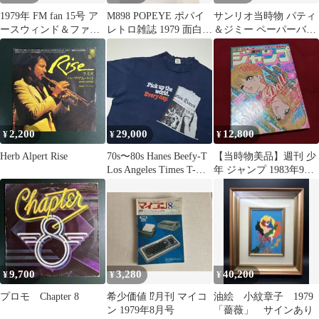
1979年 FM fan 15号 ア
M898 POPEYE ポパイ
サンリオ当時物 パティ
ースウィンド＆ファイ
レトロ雑誌 1979 面白ば
＆ジミー ペーパーバッ
アー 音楽雑誌 芸能
なし
グ ホールマーク ペー
パー セット
2,200
29,000
12,800
¥
¥
¥
Herb Alpert Rise
70s〜80s Hanes Beefy-T
【当時物美品】週刊 少
Los Angeles Times T-
年 ジャンプ 1983年9号
shirt LA Times Single
漫画 アニメ
Stitch Navy ロサンゼル
スタイムズ ニューヨ
ークタイムズ オール
ドイングリッシュ オ
イルショック
9,700
3,280
40,200
¥
¥
¥
プロモ Chapter 8
希少価値 ⁉️月刊 マイコ
油絵 小紋章子 1979
ン 1979年8月号
「薔薇」 サインあり