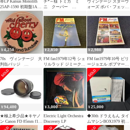
帯LP Kansas Monolith
チ*～様 トミカ ミ
ヴィンテージ スターウ
25AP-1590 初期盤1A1
ニ クーパー
ォーズ ボバ・フェット
美盤
NO.F8 1979年
1979 HK
4,250
2,850
2,980
¥
¥
¥
70s ヴィンテージ 大
FM fan1979年12号 シェ
FM fan1979年10号 ビリ
判缶バッジ
リルラッド ジミークリ
ージョエル ボブマーリ
McDonald マクドナル
フ TRIO 音楽雑誌
ー TRIO 音楽雑誌
ド Cherry
94,400
3,000
25,000
¥
¥
¥
★極上希少品★キヤノ
Electric Light Orchestra
◆30th ドラえもん タイ
ン Canon FD 85mm f1.2
Discovery LP
ムマシンBOX1979 初回
L #1979
生産限定 071