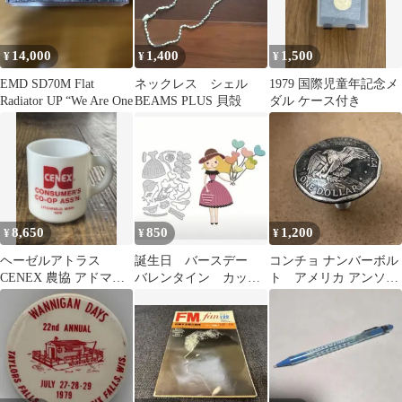
14,000
1,400
1,500
¥
¥
¥
EMD SD70M Flat
ネックレス シェル
1979 国際児童年記念メ
Radiator UP “We Are One
BEAMS PLUS 貝殻
ダル ケース付き
8,650
850
1,200
¥
¥
¥
ヘーゼルアトラス
誕生日 バースデー
コンチョ ナンバーボル
CENEX 農協 アドマグ
バレンタイン カッテ
ト アメリカ アンソニ
1979 USA ビンテージ
ィングダイ#1979
ーダラー イーグル