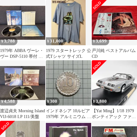
3,788
31,000
3,699
¥
¥
¥
1979年 ABBA ヴーレ・
1979 スタートレック 公
戸川純 ベストアルバム
ヴー DSP-5110 帯付 LP
式Tシャツ サイズL
CD
洋楽 初期盤
4,588
300
3,800
¥
¥
¥
渡辺貞夫 Morning Island
インドネシア 10ルピア
【Yat Ming】1/18 1979
VIJ-6018 LP 111/美盤
1979年 アルミニウム 古
ポンティアック ファイ
銭 硬貨 貨幣
ヤーバード トランスア
ム ダイキャスト シルバ
ー 10th anniversary 箱付