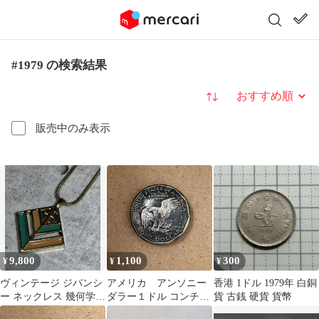
#1979 の検索結果
並び替え
販売中のみ表示
9,800
1,100
300
¥
¥
¥
ヴィンテージ ジバンシ
アメリカ アンソニー
香港 1ドル 1979年 白銅
ー ネックレス 幾何学モ
ダラー１ドル コンチョ
貨 古銭 硬貨 貨幣
チーフ ゴールドカラ
1979 イーグル