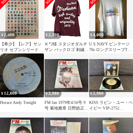
2,400
2,100
4,000
¥
¥
¥
【希少】【レア】サン
Ｋ*2様 スタジオダルチ
U.S.NAVY ビンテージ
リオ セブンシリードワ
ザン バックロゴ 刺繍 T
70s ロングスリーブTシ
ーフ 1979年 ステッカー
シャツフェード感 アメ
ャツ XL USA製
シール
カジ ヴ
12,800
2,980
2,980
¥
¥
¥
Horace Andy Tonight
FM fan 1979年4/16号 9
KISS ラビン・ユー・ベ
号 菊地雅章 日野皓正
イビー VIP-2752
音楽雑誌 芸能
EP/1979 マト112