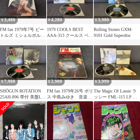
3,480
4,280
3,980
¥
¥
¥
FM fan 1979年7号 ビー
1979 COOLS BEST
Rolling Stones GXM-
トルズ ミシェルポルナ
AAA-313 クールス ベス
9101 Gold Superdisc
レフ 音楽雑誌
ト LP 美盤
7,988
2,980
3,999
¥
¥
¥
SHŌGUN ROTATION
FM fan 1979年26号 ポリ
The Magic Of Lassie ラ
25AH-896 帯付 美盤LP
ス 中島みゆき 音楽雑
ッシー FML-115 LP 美
ステッカー付
誌 芸能
盤