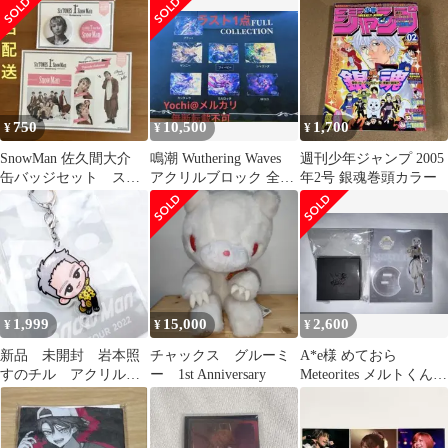
750
10,500
1,700
¥
¥
¥
SnowMan 佐久間大介
鳴潮 Wuthering Waves
週刊少年ジャンプ 2005
缶バッジセット ステ
アクリルブロック 全7
年2号 銀魂巻頭カラー
ッカーセット
種
1,999
15,000
2,600
¥
¥
¥
新品 未開封 岩本照
チャックス グルーミ
A*e様 めておら
すのチル アクリルキ
ー 1st Anniversary
Meteorites メルトくん 1
ーホルダー S-1
周年グッズ