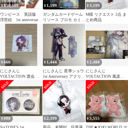
850,000
1,599
3,199
¥
¥
¥
ワンピース 英語版
ガンダムカードゲーム
M様 リクエスト 2点 ま
浮世絵 1st anniversary
リソース プロモ カミー
とめ商品
set PSA
ユ Anniversary
666
1,444
2,480
¥
¥
¥
にじさんじ
にじさんじ 星導ショウ
にじさんじ
VOLTACTION 渡会雲
1st Anniversary アクリル
VOLTACTION 風楽奏
雀 缶バッジ
スタンド
斗 缶バッジ
888
2,399
5,555
¥
¥
¥
SixTONES 1st
新品 未開封 目黒蓮
THE★JOJO WORLD マ