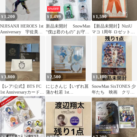
6%OFF
1,200
1,499
1,590
¥
¥
¥
NIJISANJI HEROES 1st
新品未開封 SnowMan
【新品未開封】NiziU
Anniversary 宇佐美リ
“僕は君のもの” お守り
マコ 1周年 ロゼット缶
ト
キーホルダー 購入特
バッチ MAKO
典 9点セット
3,800
2,500
1,100
¥
¥
¥
【レア/公式】BTS FC
にじさんじ【いずれ菖
SnowMan SixTONES 少
1st Anniversaryカード＆
蒲か杜若 1st
年たち 映画 クリア
継続特典 5点
Anniversary】アクリル
ファイル A4
スタンド