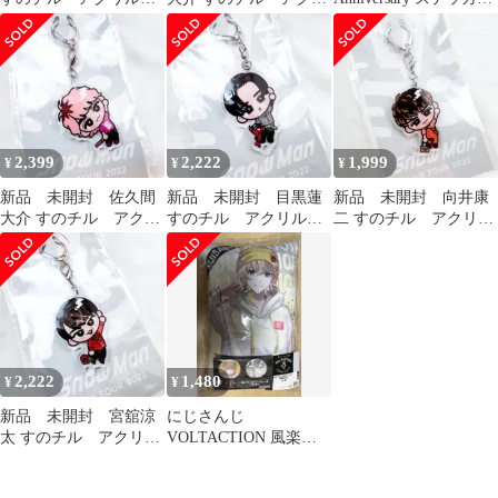
ーホルダー S-2
ルキーホルダー S-1
缶バッジ 阿部亮平
2,399
2,222
1,999
¥
¥
¥
新品 未開封 佐久間
新品 未開封 目黒蓮
新品 未開封 向井康
大介 すのチル アクリ
すのチル アクリルキ
二 すのチル アクリル
ルキーホルダー S-4
ーホルダー S-1
キーホルダー S-2
2,222
1,480
¥
¥
新品 未開封 宮舘涼
にじさんじ
太 すのチル アクリル
VOLTACTION 風楽奏
キーホルダー S-2
斗 缶バッジ