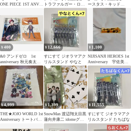
ONE PIECE 1ST ANV
トラファルガー・ロー
ースタス・キッド
SET 浮世絵
SR 1stAnniversary
ST10-013 SR 1st
400
12,666
1,100
¥
¥
¥
&0 アンドゼロ 1st
すにすて ジオラマアク
NIJISANJI HEROES 1st
anniversary 秋元奏太
リルスタンド やなと
Anniversary 宇佐美リ
ポストカード
ト
4,999
1,399
11,555
¥
¥
¥
THE★JOJO WORLD 1st
SnowMan 渡辺翔太目黒
すにすて ジオラマアク
Anniversary トートバッ
蓮向井康二 idomeグッ
リルスタンド たちばな
グ
ズ トランプキーホルダ
ー