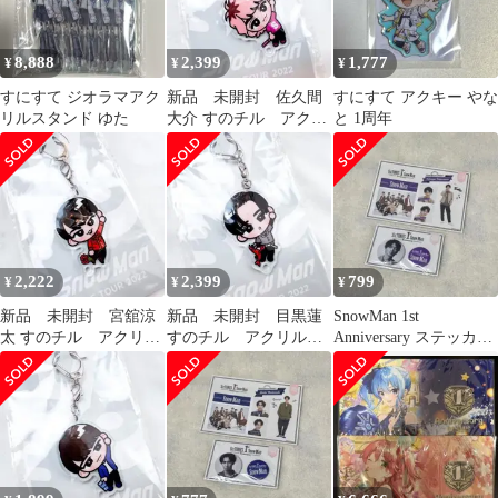
8,888
2,399
1,777
¥
¥
¥
すにすて ジオラマアク
新品 未開封 佐久間
すにすて アクキー やな
リルスタンド ゆた
大介 すのチル アクリ
と 1周年
ルキーホルダー S-3
2,222
2,399
799
¥
¥
¥
新品 未開封 宮舘涼
新品 未開封 目黒蓮
SnowMan 1st
太 すのチル アクリル
すのチル アクリルキ
Anniversary ステッカー
キーホルダー S-3
ーホルダー S-4
缶バッジ 深澤辰哉