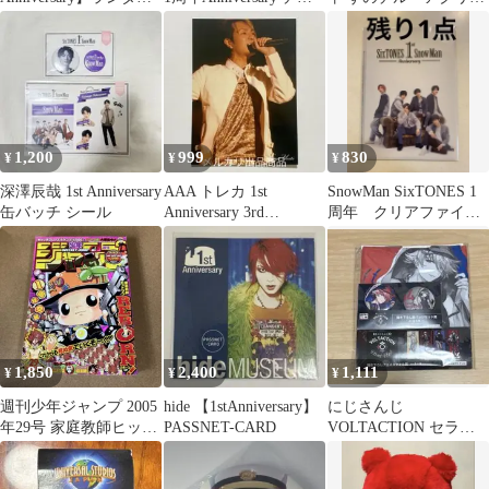
フォト風カード 榊ネス
キ
キーホルダー S-3
1,200
999
830
¥
¥
¥
深澤辰哉 1st Anniversary
AAA トレカ 1st
SnowMan SixTONES 1
缶バッチ シール
Anniversary 3rd
周年 クリアファイ
ATTACK 浦田 直也
ル anniversary
1,850
2,400
1,111
¥
¥
¥
週刊少年ジャンプ 2005
hide 【1stAnniversary】
にじさんじ
年29号 家庭教師ヒット
PASSNET-CARD
VOLTACTION セラフ
マンREBORN!
缶バッジ