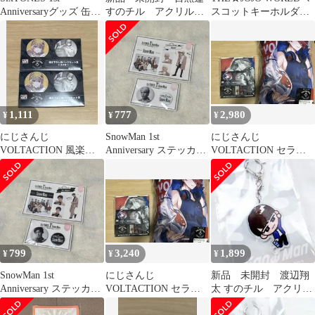
Anniversaryグッズ 缶バ
すのチル アクリルキ
スコットキーホルダ
ッジ（松村北斗）
ーホルダー S-5
ー ジャイロのクマち
ゃん ２個
1,111
777
2,980
¥
¥
¥
にじさんじ
SnowMan 1st
にじさんじ
VOLTACTION 風楽奏
Anniversary ステッカー
VOLTACTION セラフ
斗 缶バッジ
缶バッジ ラウール
缶バッジ
799
3,240
1,899
¥
¥
¥
SnowMan 1st
にじさんじ
新品 未開封 渡辺翔
Anniversary ステッカー
VOLTACTION セラフ
太 すのチル アクリル
缶バッジ 目黒蓮
缶バッジ
キーホルダー S-1