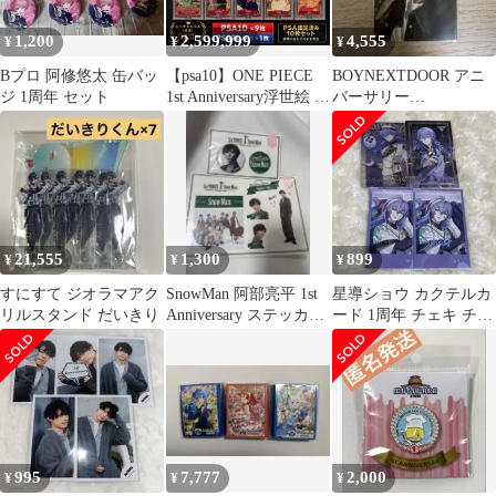
1,200
2,599,999
4,555
¥
¥
¥
Bプロ 阿修悠太 缶バッ
【psa10】ONE PIECE
BOYNEXTDOOR アニ
ジ 1周年 セット
1st Anniversary浮世絵 10
バーサリー
連番
DOORJANCHI 2024 イ
ハン
21,555
1,300
899
¥
¥
¥
すにすて ジオラマアク
SnowMan 阿部亮平 1st
星導ショウ カクテルカ
リルスタンド だいきり
Anniversary ステッカー
ード 1周年 チェキ チェ
缶バッジ
キ風カード ウエハース
995
7,777
2,000
¥
¥
¥