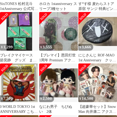
SixTONES 松村北斗
ホロカ 1stanniversary ス
す*す様 麦わらストア
1stAnniversary 公式写真
リーブ3種セット
原宿 サンジ 特典ピンズ
まとめ売り
ピンバッジ ONEPIECE
1,299
3,555
3,666
¥
¥
¥
ブレイクマイケース
【ブレマイ】恩田灯世
にじさんじ ROF-MAO
節見静 グッズ まと
1周年 Premium アクリ
1st Anniversary クッシ
め売り 5点
ルスタンド
ョン ブラック
7,500
2,500
14,500
¥
¥
¥
J-WORLD TOKYO 1st
なにわ男子 ちびぬ
【超豪華セット】Snow
ANNIVERSARY こち
い 2体
Man 向井康二 アクスタ
亀 ピンバッチ
ぬい うちわ 缶バッジ