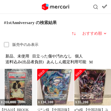
#1stAnniversary の検索結果
並び替え
販売中のみ表示
新品、未使用
目立った傷や汚れなし
個人
送料込み(出品者負担)
あんしん鑑定利用可能
M
200,000
130,100
35,200
¥
¥
¥
【PSA10】BROOK
ジ*ン様 【中国語版】
g*n様 【中国語版】ユ