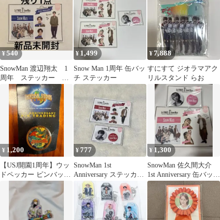
540
1,499
7,888
¥
¥
¥
SnowMan 渡辺翔太 1
Snow Man 1周年 缶バッ
すにすて ジオラマアク
周年 ステッカー
チ ステッカー
リルスタンド らお
anniversary 2020
1,200
777
1,300
¥
¥
¥
【USJ開園1周年】ウッ
SnowMan 1st
SnowMan 佐久間大介
ドペッカー ピンバッジ
Anniversary ステッカー
1st Anniversary 缶バッジ
（アニメ・セレブレー
缶バッジ 宮舘涼太
シール
ション）