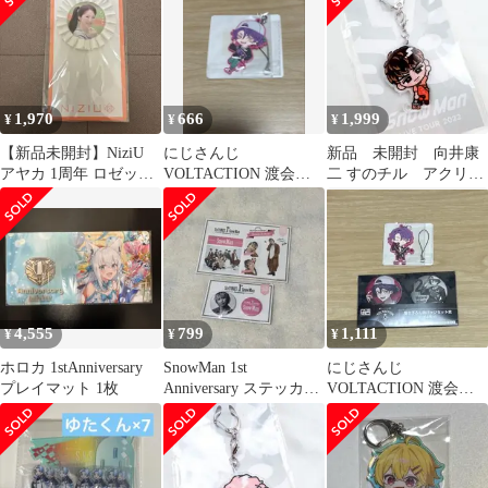
1,970
666
1,999
¥
¥
¥
【新品未開封】NiziU
にじさんじ
新品 未開封 向井康
アヤカ 1周年 ロゼット
VOLTACTION 渡会雲
二 すのチル アクリル
缶バッチ AYAKA
雀 缶バッジ
キーホルダー S-1
4,555
799
1,111
¥
¥
¥
ホロカ 1stAnniversary
SnowMan 1st
にじさんじ
プレイマット 1枚
Anniversary ステッカー
VOLTACTION 渡会雲
缶バッジ 佐久間大介
雀 缶バッジ