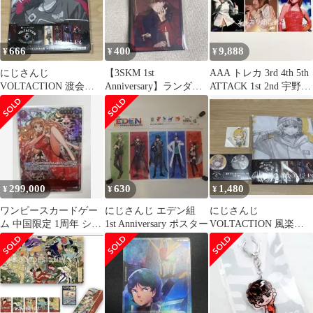
666
400
9,888
¥
¥
¥
にじさんじ
【3SKM 1st
AAA トレカ 3rd 4th 5th
VOLTACTION 渡会雲
Anniversary】ランダム
ATTACK 1st 2nd 宇野
雀 フェイスタオル
フォト風カード 北見遊
紫
征
299,000
630
1,480
¥
¥
¥
ワンピースカードゲー
にじさんじ エデン組
にじさんじ
ム 中国限定 1周年 シリ
1st Anniversary ポスター
VOLTACTION 風楽奏
アル 赤ナミ
斗 缶バッジ