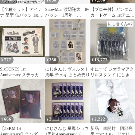
1,480
850
7,200
¥
¥
¥
【全種セット】アイナ
SnowMan 渡辺翔太 缶
【プロモ付】ガンダム
ナ 星型 缶バッジ 1stア
バッジ 1周年
カードゲーム 1stアニバ
ニバーサリー 1周年
anniversary 限定グッズ
ーサリーアーカイブ＋
スタートガイド
777
350
13,777
¥
¥
¥
SixTONES 1st
にじさんじ ヴォルタ 1
すにすて ジオラマアク
Anniversary ステッカー
周年 チェキ まとめ売り
リルスタンド にしき
セット（松村北斗）
666
2,111
2,222
¥
¥
¥
【3SKM 1st
にじさんじ 星導ショウ
新品 未開封 阿部亮
Anniversary】ランダム
1周年Anniversary チェ
平 すのチル アクリル