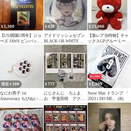
1,300
428
23,000
¥
¥
¥
【USJ開園1周年】ジョ
アイドリッシュセブン
【激レア当時物】チャ
ーズ JAWS ピンバッジ
BLACK OR WHITE 逢
ックスGPグルーミー
台紙付き
坂壮五 缶バッジ
1st anniversary レッド
6%OFF
300
777
1,399
現在 ¥
¥
¥
なにわ男子 1st
にじさんじ ろふま
Snow Man トランプ 「
Anniversary ちびぬい 特
お 甲斐田晴 アクス
2023 i DO ME」 (B)
典 タグ キーホルダー
タ チェキ 1st
anniversary