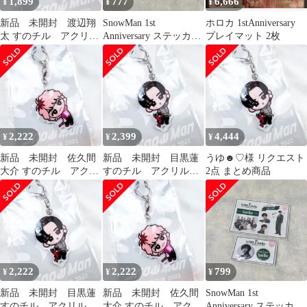
1,899
777
6,666
¥
¥
¥
新品 未開封 渡辺翔
SnowMan 1st
ホロカ 1stAnniversary
太 すのチル アクリル
Anniversary ステッカー
プレイマット 2枚
キーホルダー S-2
缶バッジ 渡辺翔太
2,222
2,399
4,444
¥
¥
¥
新品 未開封 佐久間
新品 未開封 目黒蓮
うゆ☻♡様 リクエスト
大介 すのチル アクリ
すのチル アクリルキ
2点 まとめ商品
ルキーホルダー S-2
ーホルダー S-3
2,222
2,222
799
¥
¥
¥
新品 未開封 目黒蓮
新品 未開封 佐久間
SnowMan 1st
すのチル アクリルキ
大介 すのチル アクリ
Anniversary ステッカー