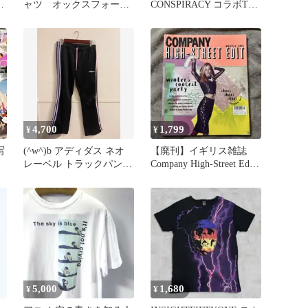
ビ
ャツ オックスフォー
CONSPIRACY コラボTシ
ハ
ド 刺繍ロゴ 水色L
ャツ
古着
4,700
1,799
¥
¥
写
(^w^)b アディダス ネオ
【廃刊】イギリス雑誌
レーベル トラックパンツ
Company High-Street Edit
M 黒 アシンメトリー パ
2014
ステルカラー ピンク パ
ープル 紫 3本ライン ジャ
ージ レディース ボトム
ス フレア ブーツカット
2011年製 平成レトロ Y2K
古着 OM13346MR
5,000
1,680
¥
¥