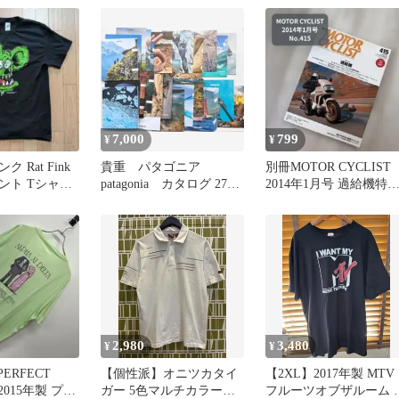
着
7,000
799
¥
¥
 Rat Fink
貴重 パタゴニア
別冊MOTOR CYCLIST
ント Tシャツ
patagonia カタログ 27
2014年1月号 過給機特
 緑 レア
冊 2009年から2020年
バイク雑誌 専門誌
2,980
3,480
¥
¥
PERFECT
【個性派】オニツカタイ
【2XL】2017年製 MTV
2015年製 プリ
ガー 5色マルチカラー刺
フルーツオブザルーム 