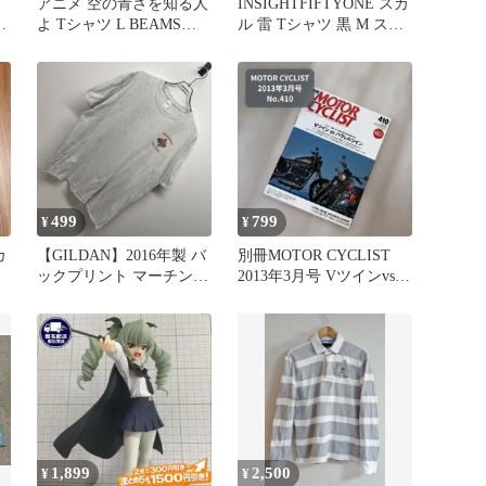
アニメ 空の青さを知る人
INSIGHTFIFTYONE スカ
よ Tシャツ L BEAMS
ル 雷 Tシャツ 黒 M スト
MANGART 映画
リート
499
799
¥
¥
カ
【GILDAN】2016年製 バ
別冊MOTOR CYCLIST
ックプリント マーチング
2013年3月号 Vツインvsパ
バンド Tシャツ XL
ラレルツイン
1,899
2,500
¥
¥