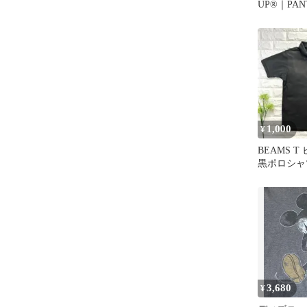
UP®︎｜PAN
｜BLK ②
1,000
¥
BEAMS T 
黒ポロシャ
繍 短丈
3,680
¥