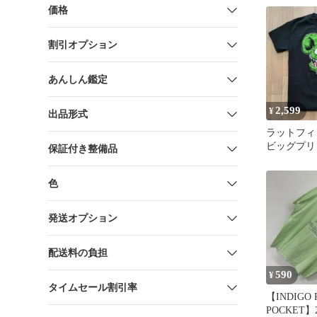
黒 95 古
価格
割引オプション
あんしん鑑定
2,599
¥
出品形式
ラットフィンク
ビッグプリ
保証付き整備品
黒 ロゴ
色
発送オプション
配送料の負担
590
¥
タイムセール割引率
【INDIGO 
POCKET】