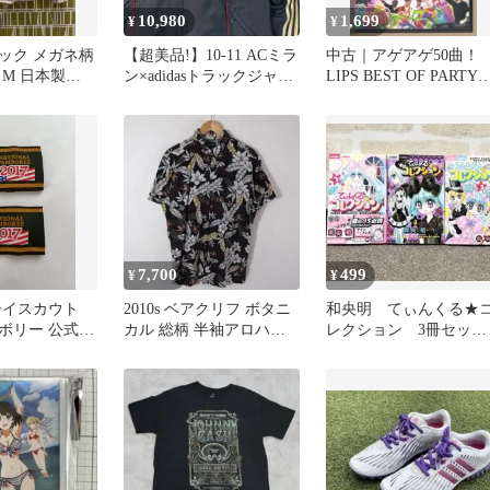
10,980
1,699
¥
¥
ック メガネ柄
【超美品!】10-11 ACミラ
中古｜アゲアゲ50曲！
M 日本製
ン×adidasトラックジャケ
LIPS BEST OF PARTY
 レトロ 総柄
ット黒赤金Oサイズ
HITS｜洋楽DVD
7,700
499
¥
¥
ボーイスカウト
2010s ベアクリフ ボタニ
和央明 てぃんくる★
ボリー 公式
カル 総柄 半袖アロハシ
レクション 3冊セッ
ループ 2点
ャツ メンズ L 古着
ト ちゃお 平成女
平成レトロ