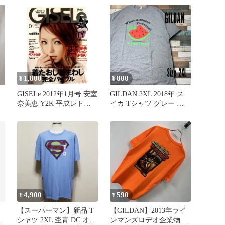
1,800
800
¥
¥
GISELe 2012年1月号 安室
GILDAN 2XL 2018年 ス
集
奈美恵 Y2K 平成レトロ
イカ Tシャツ グレー 企
雑誌
業ロゴ 古着
4,900
590
¥
¥
【スーパーマン】新品 T
【GILDAN】2013年ライ
ビ
シャツ 2XL 杢青 DC オフ
ンマンズロデオ企業物プ