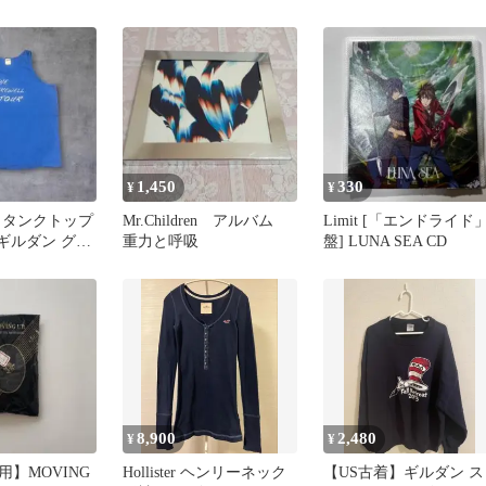
ツ
繡 ポロシャツ
ッグサイズ Tシャツ 黒
M（US:S）白
1,450
330
¥
¥
 タンクトップ
Mr.Children アルバム
Limit [「エンドライド
 ギルダン グラ
重力と呼吸
盤] LUNA SEA CD
Y2K フェス
8,900
2,480
¥
¥
】MOVING
Hollister ヘンリーネック
【US古着】ギルダン ス