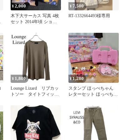
2,000
7,500
¥
¥
木下大サーカス 写真 4枚
RT-1332664493様専用
セット 2014年頃 ショー
写真
1,800
1,280
¥
¥
コ
Lounge Lizard リブカッ
スタンプ ほっぺちゃん
トソー タイトフィッ
レターセット ほっぺちゃ
児
ト グレージュ 2 古
ん祭限定チェーン付
着