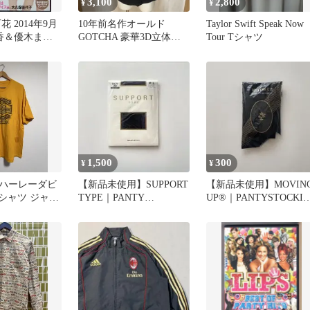
3,100
2,800
¥
¥
花 2014年9月
10年前名作オールド
Taylor Swift Speak Now
美香＆優木まお
GOTCHA 豪華3D立体刺
Tour Tシャツ
繍スラブTシャツ麻混ボ
タニカルM
1,500
300
¥
¥
】ハーレーダビ
【新品未使用】SUPPORT
【新品未使用】MOVIN
Tシャツ ジャク
TYPE｜PANTY
UP®︎｜PANTYSTOCKI
黄色 XL
STOCKING｜BLK ②
｜BLK ③