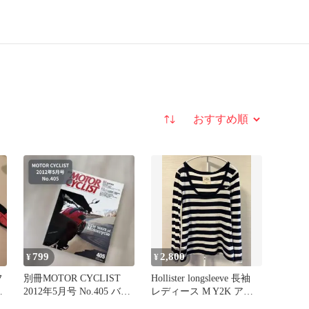
並び替え
799
2,800
¥
¥
フ
別冊MOTOR CYCLIST
Hollister longsleeve 長袖
ケ
2012年5月号 No.405 バイ
レディース M Y2K アメ
S
ク雑誌
カジ