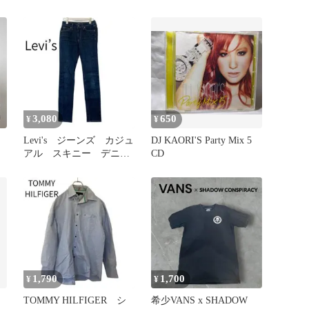
ィシャル アメリカ購入
リントTシャツ XL
3,080
650
¥
¥
」
Levi's ジーンズ カジュ
DJ KAORI'S Party Mix 5
アル スキニー デニ
CD
ム 青 ブルー 27 古
着
1,790
1,700
¥
¥
TOMMY HILFIGER シ
希少VANS x SHADOW