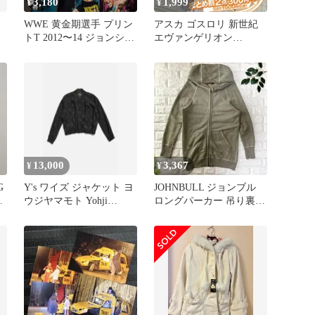
3,180
1,999
¥
¥
WWE 黄金期選手 プリン
アスカ ゴスロリ 新世紀
トT 2012〜14 ジョンシナ
エヴァンゲリオン
ロック ライバック
PORTRAITS9 2011年当時
品
13,000
3,367
¥
¥
G
Y's ワイズ ジャケット ヨ
JOHNBULL ジョンブル
NG
ウジヤマモト Yohji
ロングパーカー 吊り裏毛
Yamamoto
配色ステッチ フルジップ