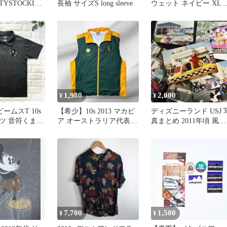
TYSTOCKING
長袖 サイズS long sleeve
ウェット ネイビー XL 
ッグプリント キャット
ット
1,980
2,000
¥
¥
ビームスT 10s
【希少】10s 2013 マカビ
ディズニーランド USJ 
ツ 音符くま刺
ア オーストラリア代表
真まとめ 2011年頃 風景
ナイロンベスト 古着
写真 まとめ売り
7,700
1,500
¥
¥