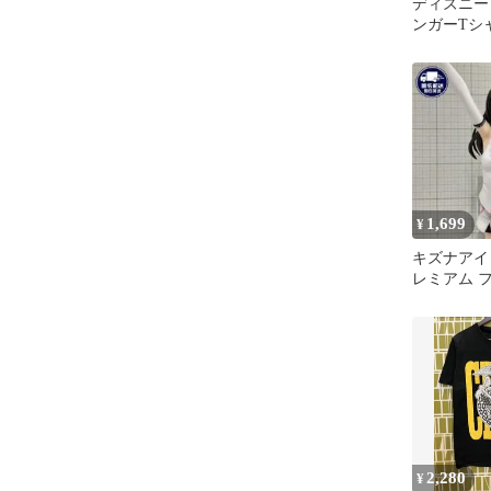
ディズニー 
ンガーTシ
マウス XL
1,699
¥
キズナアイ
レミアム 
LPM 201
2,280
¥