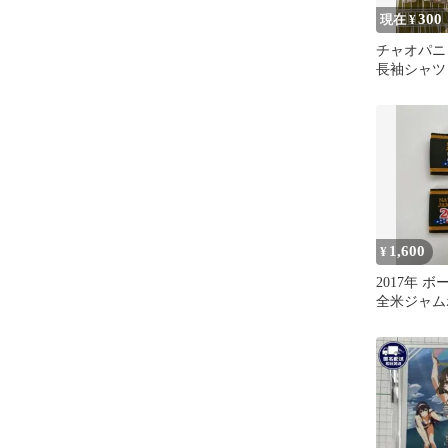
300
現在 ¥
チャオパニ
長袖シャツ 
2010年代
1,600
¥
2017年 
全米ジャム
ショルダー