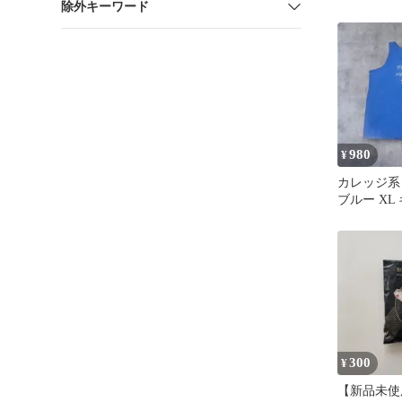
除外キーワード
ントTシャ
980
¥
カレッジ系
ブルー XL
ンジ 古着 
300
¥
【新品未使用