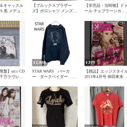
＆キャッスル
【ブルックスブラザー
【非売品・当時物】ド
 S 黒 メデュー
ズ】ポロシャツ メンズ
ール チェブラーシカ ス
年代 ストリート
XL 2XL バーガンディー
テッカー 2枚セット
金羊 ポロシャツ 赤タグ
2011
ゴールデンフリース 鹿の
子 オーバーサイズ 訳あ
り品 半袖 アメリカ古着
2,080
399
¥
¥
盤】un:c CD
STAR WARS パーカ
【雑誌】エッジスタイ
千万ラヴレタ
ー ダークベイダー フ
2011年4月号 倖田來未 
ドストック 歌
ード 黒 ブラック
録なし
L 古着