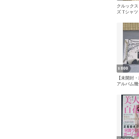
クルックス
ズ Tシャツ
サ 2010
800
¥
【未開封・廃
アルバム幾
ーズ デッ
い手