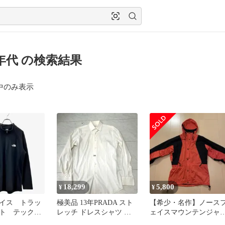
10年代 の検索結果
中のみ表示
18,299
5,800
¥
¥
イス トラッ
極美品 13年PRADA スト
【希少・名作】ノース
ット テック
レッチ ドレスシャツ オ
ェイスマウンテンジャ
ップ ロゴ
フホワイト38 イタリア製
ット GORE-TEX 赤×黒 