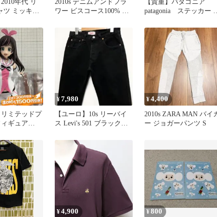
2010年代 リ
2010s デニムアンドフラ
【貴重】パタゴニア
ャツ ミッキー
ワー ビスコース100% 総
patagonia ステッカー 6
 グレー
柄 半袖アロハシャツ
枚セット＋フライヤー
7,980
4,400
¥
¥
 リミテッドプ
【ユーロ】10s リーバイ
2010s ZARA MAN バイ
フィギュア
ス Levi's 501 ブラックデ
ー ジョガーパンツ S
8年当時品
ニム ジーンズ
4,900
800
¥
¥