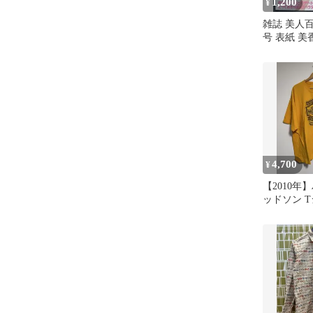
1,200
¥
雑誌 美人百
号 表紙 
み
4,700
¥
【2010年
ッドソン 
ソンホール 