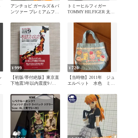
ト
アンチョビ ガールズ＆パ
トミーヒルフィガー
ンツァー プレミアムフィ
TOMMY HILFIGER 太ボ
ギュア 2016年当時品
ーダー ラガーシャツ XS
999
720
¥
¥
ル
【初版/帯付絶版】東京直
【当時物】2011年 ジュ
付
下地震3年以内震度9 /
エルペット 水色 ミニ
Chiran【三栄書房】単行
トートバッグ サンリ
本
オ 平成