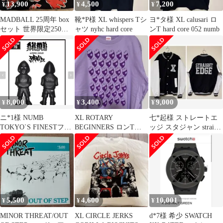
13,900
4,500
7,200
¥
¥
¥
MADBALL 25周年 box
靴*P様 XL whispers Tシ
ヨ*タ様 XL calusari ロ
セット 世界限定250セ
ャツ nyhc hard core
ンT hard core 052 numb
ット nyh Tシャツ
8,000
3,400
9,000
¥
¥
¥
ニ*1様 NUMB
XL ROTARY
七*起様 ストレートエ
TOKYO`S FINESTフィ
BEGINNERS ロンT
ッジ スタジャン straight
ギュア nyhc hard
punk order 豊田
edge ハードコア
5,500
4,600
10,001
¥
¥
¥
MINOR THREAT/OUT
XL CIRCLE JERKS
d*7様 希少 SWATCH