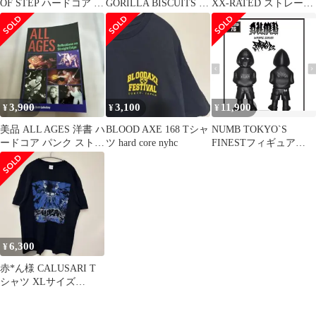
OF STEP ハードコア レ
GORILLA BISCUITS ツ
XX-RATED ストレート
コードLP
アーTシャツ
エッジ Xウォッチ ハ
3,900
3,100
11,900
¥
¥
¥
美品 ALL AGES 洋書 ハ
BLOOD AXE 168 Tシャ
NUMB TOKYO`S
ードコア パンク ストレ
ツ hard core nyhc
FINESTフィギュア
ートエッジ 写真集 希少
nyhc hard core
6,300
¥
赤*ん様 CALUSARI T
シャツ XLサイズ
jukeboxxx recor