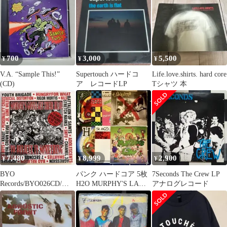
700
3,000
5,500
¥
¥
¥
V.A. “Sample This!”
Supertouch ハードコ
Life.love.shirts. hard core
(CD)
ア レコードLP
Tシャツ 本
7,480
8,999
2,900
¥
¥
¥
BYO
パンク ハードコア 5枚
7Seconds The Crew LP
Records/BYO026CD/コ
H2O MURPHY'S LAW
アナログレコード
ンピ 廃盤 CD
SUBZERO祝来日