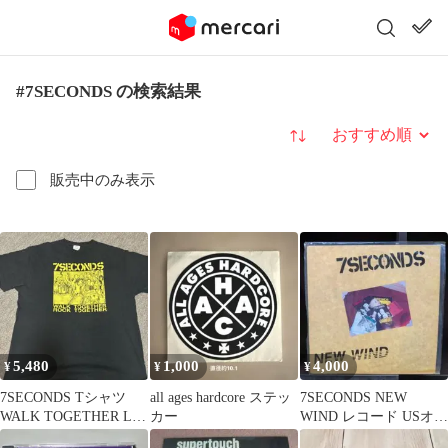
#7SECONDS の検索結果
並び替え
販売中のみ表示
5,480
1,000
4,000
¥
¥
¥
7SECONDS Tシャツ
all ages hardcore ステッ
7SECONDS NEW
WALK TOGETHER Lサ
カー
WIND レコード USオリ
イズ
ジナル盤 パンク名盤