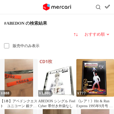
#ABEDON の検索結果
並び替え
販売中のみ表示
888
1,000
777
¥
¥
¥
【1本】アベドンクエス
ABEDON シングル Feel
《レア！》Hit & Run
ト ユニコーン 銀テー
Cyber 帯付き外袋なし
Express 1995年9月号 フ
プ UNICORN ABEDON
リーペーパー