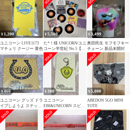
1,200
5,500
3,499
¥
¥
¥
ユニコーン LIVE1173
た*！様 UNICORN/ユニ
奥田民生 モフモフキー
マチュリ クージー 黄色
コーン半世紀 No.5【完
チェーン 新品未開封
全生産限定盤/アナログ
盤
460
380
5,000
¥
¥
¥
ユニコーン グッズ ドラ
ユニコーン
ABEDON 5GO MINI
イブしようよ ステッカ
EBI&UNICORN スピン
TOTE
ー UNICORN
オフツアー 会場限定キ
ーホルダー