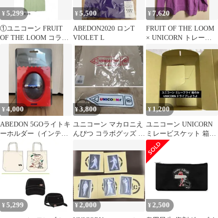
5,299
5,500
7,620
¥
¥
¥
①ユニコーン FRUIT
ABEDON2020 ロンT
FRUIT OF THE LOOM
OF THE LOOM コラボ
VIOLET L
× UNICORN トレーナ
Tシャツ 未開封新品
ー
4,000
3,800
1,200
¥
¥
¥
ABEDON 5GOライトキ
ユニコーン マカロニえ
ユニコーン UNICORN
ーホルダー（インテリ
んぴつ コラボグッズ 2
ミレービスケット 箱の
アフレーム付）
点 未開封新品
み ドライブしようよ
5,299
2,000
2,500
¥
¥
¥