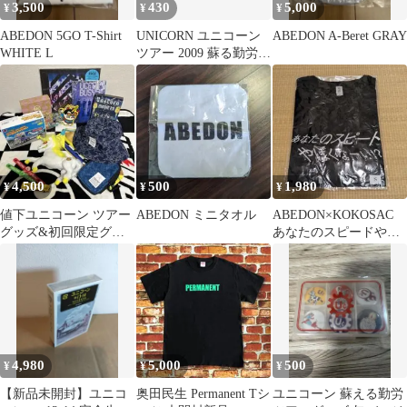
3,500
430
5,000
¥
¥
¥
ABEDON 5GO T-Shirt
UNICORN ユニコーン
ABEDON A-Beret GRA
WHITE L
ツアー 2009 蘇る勤労
ふるえるもん宝 グッズ
4,500
500
1,980
¥
¥
¥
値下ユニコーン ツアー
ABEDON ミニタオル
ABEDON×KOKOSAC
グッズ&初回限定グッ
あなたのスピードやば
ズ 詰め合わせ(DVDは
くなーい!?Tシャツ お
付属しません)
まけ付
4,980
5,000
500
¥
¥
¥
【新品未開封】ユニコ
奥田民生 Permanent Tシ
ユニコーン 蘇える勤労