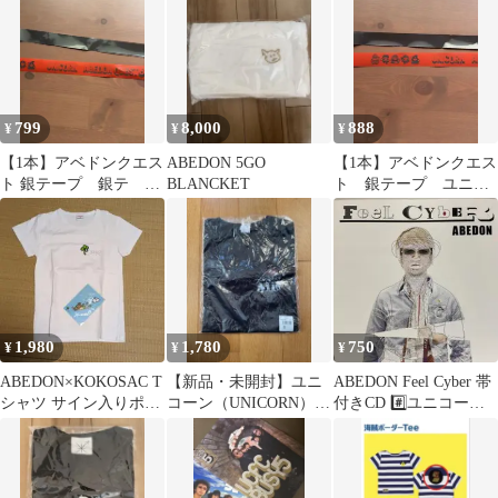
799
8,000
888
¥
¥
¥
【1本】アベドンクエス
ABEDON 5GO
【1本】アベドンクエス
ト 銀テープ 銀テ
BLANCKET
ト 銀テープ ユニコ
ABEDON ユニコーン
ーン UNICORN
1,980
1,780
750
¥
¥
¥
ABEDON×KOKOSAC T
【新品・未開封】ユニ
ABEDON Feel Cyber 帯
シャツ サイン入りポス
コーン（UNICORN）
付きCD #️⃣ユニコーン
トカード付き
『若返る忍者Tシャ
の阿部義晴
ツ』2019ツアー