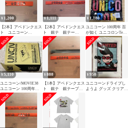
1,200
1,111
1,180
¥
¥
¥
【2本】アベドンクエス
【2本】アベドンクエス
ユニコーン 100周年 百
ト ユニコーン
ト 銀テ 銀テー
が如く ユニコロンTee
UNICORN 銀テープ 銀
プ ユニコーン
黒
テ
UNICORN
5,110
888
950
¥
¥
¥
ユニコーン/MOVIE38
【1本】アベドンクエス
ユニコーンドライブし
ユニコーン 100周年ツ
ト 銀テ 銀テープ
ようよ グッズ クリアフ
アー\"百が如く\"〈完
ユニコーン UNICORN
ァイル&スマホホルダ
全…
ーセット