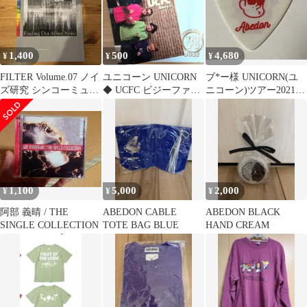
1,400
500
4,680
¥
¥
¥
FILTER Volume.07 ノイ
ユニコーン UNICORN
ブ*ー様 UNICORN(ユ
ズ研究 シンコーミュー
◆ UCFC ビジーファイ
ニコーン)ツアー2021
ジック 平沢進
ブ 会報vol.8・美品
ABEDON本人使用ピッ
ク
1,100
5,000
2,000
¥
¥
¥
阿部 義晴 / THE
ABEDON CABLE
ABEDON BLACK
SINGLE COLLECTION
TOTE BAG BLUE
HAND CREAM