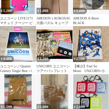
1,200
1,000
5,000
¥
¥
¥
ユニコーン LIVE1173
ABEDON x KOKOSAC
ABEDON A-Beret
マチュリ クージー ピン
六面パズル キューブ
BLACK
ク
4,480
1,200
2,100
¥
¥
¥
ユニコーン／Quarter
UNICORN ユニコーン
【稀少】Feel So
Century Single Best バン
ツアーパンフレットセ
Moon UNiCORN×小山
ドスコア
ット
宙哉 限定盤 応募ハ
ガキ付
1,599
5,000
2,000
¥
¥
¥