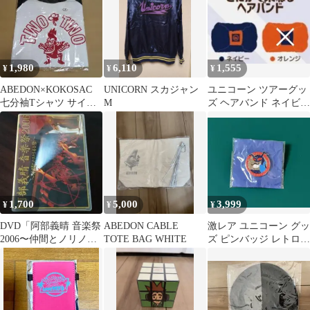
1,980
6,110
1,555
¥
¥
¥
ABEDON×KOKOSAC
UNICORN スカジャン
ユニコーン ツアーグッ
七分袖Tシャツ サイン
M
ズ ヘアバンド ネイビー
入りポストカード付き
未開封新品
1,700
5,000
3,999
¥
¥
¥
DVD「阿部義晴 音楽祭
ABEDON CABLE
激レア ユニコーン グッ
2006〜仲間とノリノリ
TOTE BAG WHITE
ズ ピンバッジ レトロ
40 祭〜」阿部義晴
ミュージシャン
UNICORN