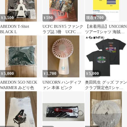
3,500
590
700
¥
¥
現在 ¥
ABEDON T-Shirt
UCFC BUSY5 ファンク
【未着用品】UNICORN
BLACK L
ラブ誌 3冊 UCFC 会
ツアーTシャツ 海賊ボ
報誌
ーダーTee Sサイズ
5,000
1,700
5,000
¥
¥
¥
ABEDON 5GO NECK
UNICORN ハンディフ
奥田民生 グッズ ファン
WARMER みどり色
ァン 本体 ピンク
クラブ限定色Tシャツ
未開封新品