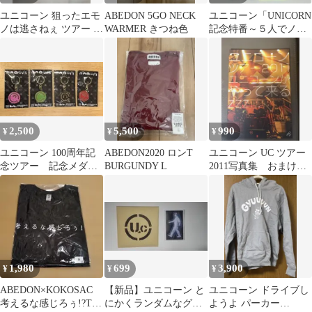
ユニコーン 狙ったエモ
ABEDON 5GO NECK
ユニコーン「UNICORN
ノは逃さねぇ ツアー グ
WARMER きつね色
記念特番～５人でノリ
ッズ ショルダーバッグ
ノリ35祭」キーホルダ
未開封
ー 5個
2,500
5,500
990
¥
¥
¥
ユニコーン 100周年記
ABEDON2020 ロンT
ユニコーン UC ツアー
念ツアー 記念メダル
BURGUNDY L
2011写真集 おまけ写
が如くのキーホルダ
真付き
ー 4個セット
1,980
699
3,900
¥
¥
¥
ABEDON×KOKOSAC
【新品】ユニコーン と
ユニコーン ドライブし
考えるな感じろぅ!?Tシ
にかくランダムなグッ
ようよ パーカー