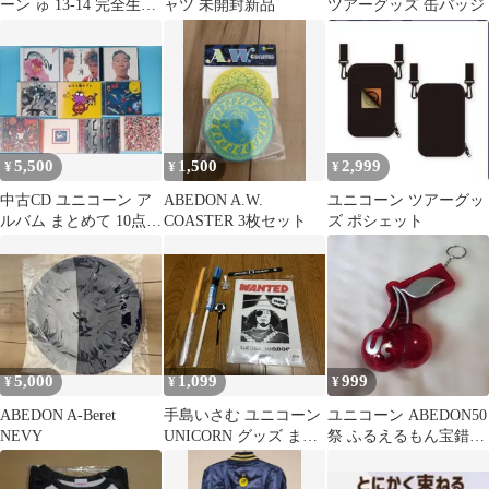
ーン ゅ 13-14 完全生産
ャツ 未開封新品
ツアーグッズ 缶バッジ
限定盤 カセットテープ
5,500
1,500
2,999
¥
¥
¥
中古CD ユニコーン ア
ABEDON A.W.
ユニコーン ツアーグッ
ルバム まとめて 10点
COASTER 3枚セット
ズ ポシェット
セット まとめ売り 奥田
民生
5,000
1,099
999
¥
¥
¥
ABEDON A-Beret
手島いさむ ユニコーン
ユニコーン ABEDON50
NEVY
UNICORN グッズ まと
祭 ふるえるもん宝錯乱
めて テッシー
棒