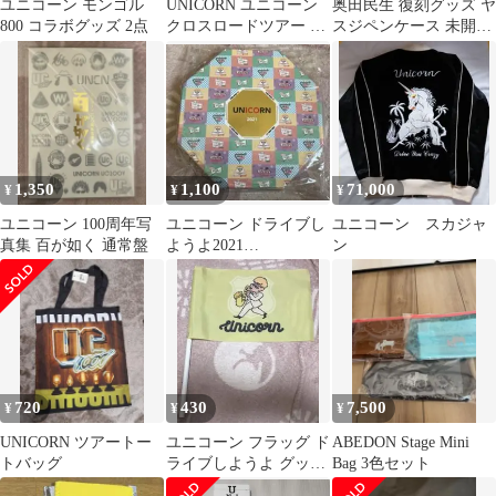
ユニコーン モンゴル
UNICORN ユニコーン
奥田民生 復刻グッズ ヤ
800 コラボグッズ 2点
クロスロードツアー と
スジペンケース 未開封
にかくランダムなグッ
新品
ズ 全員
1,350
1,100
71,000
¥
¥
¥
ユニコーン 100周年写
ユニコーン ドライブし
ユニコーン スカジャ
真集 百が如く 通常盤
ようよ2021
ン
GAMEBOOK グッズ ハ
ガキ付き
720
430
7,500
¥
¥
¥
UNICORN ツアートー
ユニコーン フラッグ ド
ABEDON Stage Mini
トバッグ
ライブしようよ グッズ
Bag 3色セット
川西幸一