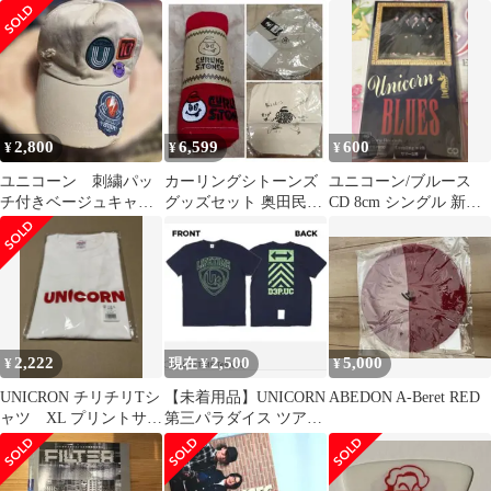
ャツ サイン入りカード
ズ ステッカー 川西幸一
UNICORN トレーナー
付き
銀テープ付
2,800
6,599
600
¥
¥
¥
ユニコーン 刺繍パッ
カーリングシトーンズ
ユニコーン/ブルース
チ付きベージュキャッ
グッズセット 奥田民生
CD 8cm シングル 新品
プ
斉藤和義 トータス松本
未使用
未開封新品
2,222
2,500
5,000
¥
現在 ¥
¥
UNICRON チリチリTシ
【未着用品】UNICORN
ABEDON A-Beret RED
ャツ XL プリントサイ
第三パラダイス ツアー
ン入両面じゃけトー
Tシャツ ネイビー×グリ
ト セット
ーン