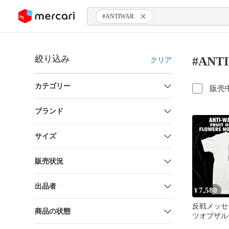
ンツにスキップ
#ANTIWAR
絞り込み
#AN
クリア
カテゴリー
販売
ブランド
サイズ
販売状況
出品者
7,580
¥
反戦メッセ
商品の状態
ツオブザル
FLOWERS 