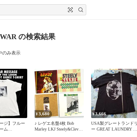
TIWAR の検索結果
中のみ表示
3,680
3,666
¥
¥
ージ】フルー
♪ レゲエ名盤4枚 Bob
USA製グレートランド
ーム
Marley LKJ Steely&Clevie
ー GREAT LAUNDRY 
NOT GUNS! T
他
ョンレノンTシャツ