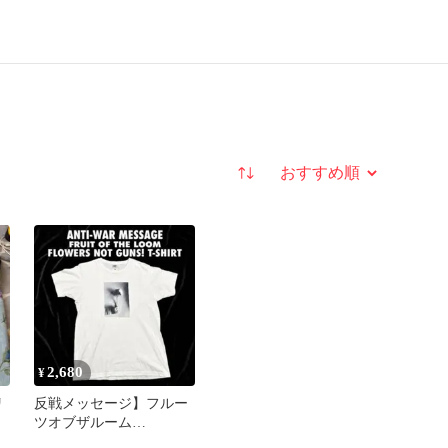
並び替え
2,680
¥
リ
反戦メッセージ】フルー
ジ
ツオブザルーム
FLOWERS NOT GUNS! T